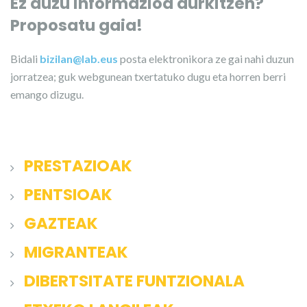
Ez duzu informazioa aurkitzen?
Proposatu gaia!
Bidali
bizilan@lab.eus
posta elektronikora ze gai nahi duzun
jorratzea; guk webgunean txertatuko dugu eta horren berri
emango dizugu.
PRESTAZIOAK
PENTSIOAK
GAZTEAK
MIGRANTEAK
DIBERTSITATE FUNTZIONALA