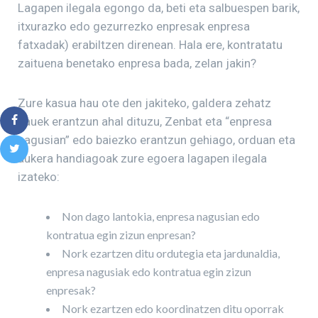
Lagapen ilegala egongo da, beti eta salbuespen barik,
itxurazko edo gezurrezko enpresak enpresa
fatxadak) erabiltzen direnean. Hala ere, kontratatu
zaituena benetako enpresa bada, zelan jakin?
Zure kasua hau ote den jakiteko, galdera zehatz
hauek erantzun ahal dituzu, Zenbat eta “enpresa
nagusian” edo baiezko erantzun gehiago, orduan eta
aukera handiagoak zure egoera lagapen ilegala
izateko:
Non dago lantokia, enpresa nagusian edo
kontratua egin zizun enpresan?
Nork ezartzen ditu ordutegia eta jardunaldia,
enpresa nagusiak edo kontratua egin zizun
enpresak?
Nork ezartzen edo koordinatzen ditu oporrak