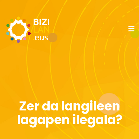
Zer da langileen
lagapen ilegala?