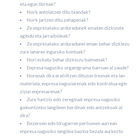
eta egun libreak?
Nork antolatzen ditu txandak?
Nork jartzen ditu zehapenak?
Ze enpresatako arduradunek ematen dizkizute
agindu eta jarraibideak?
Ze enpresatako arduradunei eman behar dizkiezu
zure lanaren inguruko kontuak?
Nori eskatu behar dizkiozu baimenak?
Enpresa nagusiko organigrama barruan al zaude?
Norenak dira erabiltzen dituzun tresnak eta lan
materiala, enpresa nagusiarenak edo kontratua egin
zizun enpresarenak?
Zure funtzio edo zereginak enpresa nagusiko
gainontzeko langileen berdinak edo antzekoak al
dira?
Bezeroen edo hirugarren pertsonen aurrean
enpresa nagusiko langilea bazina bezala aurkeztu