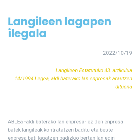
Langileen lagapen
ilegala
2022/10/19
Langileen Estatutuko 43. artikulua
14/1994 Legea, aldi baterako lan enpresak arautzen
dituena
ABLEa -aldi baterako lan enpresa- ez den enpresa
batek langileak kontratatzen baditu eta beste
enpresa bati lagatzen badizkio bertan lan egin