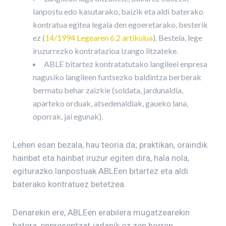
lanpostu edo kasutarako, baizik eta aldi baterako
kontratua egitea legala den egoeretarako, besterik
ez (
14/1994 Legearen 6.2 artikulua
). Bestela, lege
iruzurrezko kontratazioa izango litzateke.
ABLE bitartez kontratatutako langileei enpresa
nagusiko langileen funtsezko baldintza berberak
bermatu behar zaizkie (soldata, jardunaldia,
aparteko orduak, atsedenaldiak, gaueko lana,
oporrak, jai egunak).
Lehen esan bezala, hau teoria da; praktikan, oraindik
hainbat eta hainbat iruzur egiten dira, hala nola,
egiturazko lanpostuak ABLEen bitartez eta aldi
baterako kontratuez betetzea.
Denarekin ere, ABLEen erabilera mugatzearekin
batera, enpresentzat jadanik ez zen horren