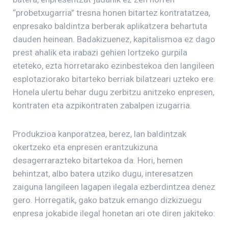
“probetxugarria” tresna honen bitartez kontratatzea,
enpresako baldintza berberak aplikatzera behartuta
dauden heinean. Badakizuenez, kapitalismoa ez dago
prest ahalik eta irabazi gehien lortzeko gurpila
eteteko, ezta horretarako ezinbestekoa den langileen
esplotaziorako bitarteko berriak bilatzeari uzteko ere.
Honela ulertu behar dugu zerbitzu anitzeko enpresen,
kontraten eta azpikontraten zabalpen izugarria.
Produkzioa kanporatzea, berez, lan baldintzak
okertzeko eta enpresen erantzukizuna
desagerrarazteko bitartekoa da. Hori, hemen
behintzat, albo batera utziko dugu, interesatzen
zaiguna langileen lagapen ilegala ezberdintzea denez
gero. Horregatik, gako batzuk emango dizkizuegu
enpresa jokabide ilegal honetan ari ote diren jakiteko: