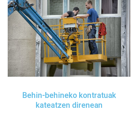
Behin-behineko kontratuak
kateatzen direnean