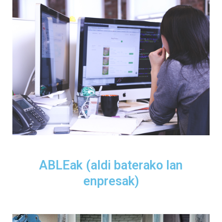
ABLEak (aldi baterako lan
enpresak)