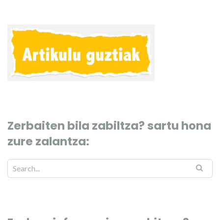
Zerbaiten bila zabiltza? sartu hona
zure zalantza: