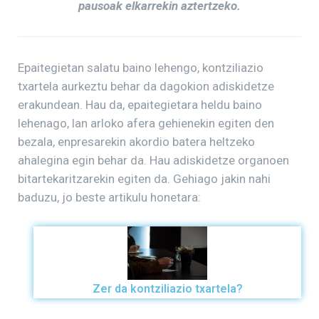
pausoak elkarrekin aztertzeko.
Epaitegietan salatu baino lehengo, kontziliazio
txartela aurkeztu behar da dagokion adiskidetze
erakundean. Hau da, epaitegietara heldu baino
lehenago, lan arloko afera gehienekin egiten den
bezala, enpresarekin akordio batera heltzeko
ahalegina egin behar da. Hau adiskidetze organoen
bitartekaritzarekin egiten da. Gehiago jakin nahi
baduzu, jo beste artikulu honetara:
Zer da kontziliazio txartela?