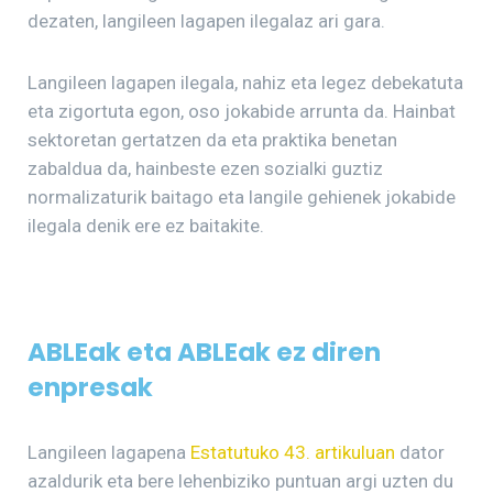
dezaten, langileen lagapen ilegalaz ari gara.
Langileen lagapen ilegala, nahiz eta legez debekatuta
eta zigortuta egon, oso jokabide arrunta da. Hainbat
sektoretan gertatzen da eta praktika benetan
zabaldua da, hainbeste ezen sozialki guztiz
normalizaturik baitago eta langile gehienek jokabide
ilegala denik ere ez baitakite.
ABLEak eta ABLEak ez diren
enpresak
Langileen lagapena
Estatutuko 43. artikuluan
dator
azaldurik eta bere lehenbiziko puntuan argi uzten du