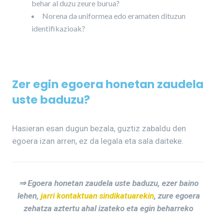
behar al duzu zeure burua?
Norena da uniformea edo eramaten dituzun
identifikazioak?
Zer egin egoera honetan zaudela
uste baduzu?
Hasieran esan dugun bezala, guztiz zabaldu den
egoera izan arren, ez da legala eta sala daiteke.
⇒ Egoera honetan zaudela uste baduzu, ezer baino
lehen,
jarri kontaktuan sindikatuarekin
, zure egoera
zehatza aztertu ahal izateko eta egin beharreko