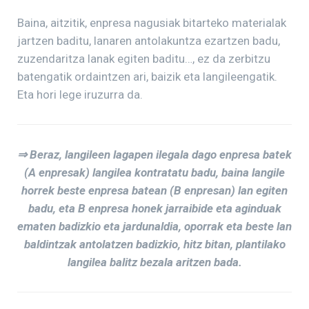
Baina, aitzitik, enpresa nagusiak bitarteko materialak
jartzen baditu, lanaren antolakuntza ezartzen badu,
zuzendaritza lanak egiten baditu…, ez da zerbitzu
batengatik ordaintzen ari, baizik eta langileengatik.
Eta hori lege iruzurra da.
⇒ Beraz, langileen lagapen ilegala dago enpresa batek
(A enpresak) langilea kontratatu badu, baina langile
horrek beste enpresa batean (B enpresan) lan egiten
badu, eta B enpresa honek jarraibide eta aginduak
ematen badizkio eta jardunaldia, oporrak eta beste lan
baldintzak antolatzen badizkio, hitz bitan, plantilako
langilea balitz bezala aritzen bada.