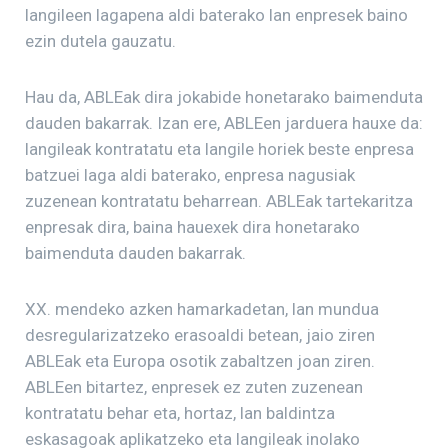
langileen lagapena aldi baterako lan enpresek baino
ezin dutela gauzatu.
Hau da, ABLEak dira jokabide honetarako baimenduta
dauden bakarrak. Izan ere, ABLEen jarduera hauxe da:
langileak kontratatu eta langile horiek beste enpresa
batzuei laga aldi baterako, enpresa nagusiak
zuzenean kontratatu beharrean. ABLEak tartekaritza
enpresak dira, baina hauexek dira honetarako
baimenduta dauden bakarrak.
XX. mendeko azken hamarkadetan, lan mundua
desregularizatzeko erasoaldi betean, jaio ziren
ABLEak eta Europa osotik zabaltzen joan ziren.
ABLEen bitartez, enpresek ez zuten zuzenean
kontratatu behar eta, hortaz, lan baldintza
eskasagoak aplikatzeko eta langileak inolako