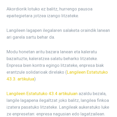
Akordiorik lotuko ez balitz, hurrengo pausoa
epaitegietara jotzea izango litzateke.
Langileen lagapen ilegalaren salaketa oraindik lanean
ari garela sartu behar da.
Modu honetan aritu bazara lanean eta kaleratu
bazaituzte, kaleratzea salatu beharko litzateke.
Enpresa bien kontra egingo litzateke, enpresa biak
erantzule solidarioak direlako (
Langileen Estatutuko
43.3. artikulua
)
Langileen Estatutuko 43.4 artikuluan
azaldu bezala,
langile lagapena ilegaltzat joko balitz, langilea finkoa
izatera pasatuko litzateke. Langileak aukeratuko luke
ze enpresetan: enpresa nagusian edo lagatzailean.