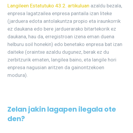
Langileen Estatutuko 43.2. artikuluan
azaldu bezala,
enpresa lagatzailea enpresa pantaila izan liteke
(jarduera edota antolakuntza propio eta iraunkorrik
ez daukana edo bere jarduerarako bitartekorik ez
daukana, hau da, erregistroan izena eman duena
helburu soil honekin) edo benetako enpresa bat izan
daiteke (oraintxe azaldu dugunez, berak ez du
zerbitzurik ematen, langilea baino, eta langile hori
enpresa nagusian aritzen da gainontzekoen
modura).
Zelan jakin lagapen ilegala ote
den?