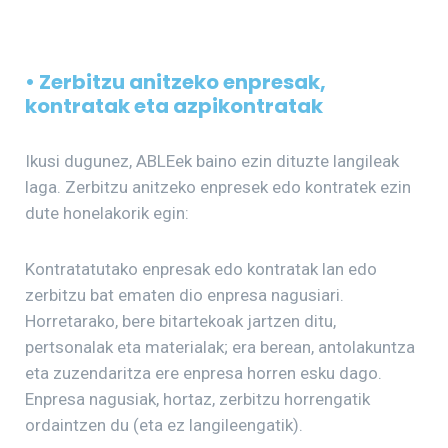
• Zerbitzu anitzeko enpresak,
kontratak eta azpikontratak
Ikusi dugunez, ABLEek baino ezin dituzte langileak
laga. Zerbitzu anitzeko enpresek edo kontratek ezin
dute honelakorik egin:
Kontratatutako enpresak edo kontratak lan edo
zerbitzu bat ematen dio enpresa nagusiari.
Horretarako, bere bitartekoak jartzen ditu,
pertsonalak eta materialak; era berean, antolakuntza
eta zuzendaritza ere enpresa horren esku dago.
Enpresa nagusiak, hortaz, zerbitzu horrengatik
ordaintzen du (eta ez langileengatik).