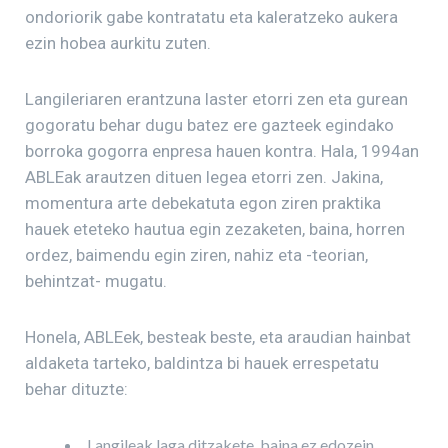
ondoriorik gabe kontratatu eta kaleratzeko aukera
ezin hobea aurkitu zuten.
Langileriaren erantzuna laster etorri zen eta gurean
gogoratu behar dugu batez ere gazteek egindako
borroka gogorra enpresa hauen kontra. Hala, 1994an
ABLEak arautzen dituen legea etorri zen. Jakina,
momentura arte debekatuta egon ziren praktika
hauek eteteko hautua egin zezaketen, baina, horren
ordez, baimendu egin ziren, nahiz eta -teorian,
behintzat- mugatu.
Honela, ABLEek, besteak beste, eta araudian hainbat
aldaketa tarteko, baldintza bi hauek errespetatu
behar dituzte:
Langileak laga ditzakete, baina ez edozein