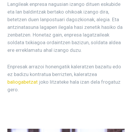
Langileak enpresa nagusian izango dituen eskubide
eta lan baldintzak bertako ohikoak izango dira,
betetzen duen lanpostuari dagozkionak, alegia. Eta
antzinatasuna lagapen ilegala hasi zenetik hasiko da
zenbatzen. Honetaz gain, enpresa lagatzaileak
soldata txikiagoa ordaintzen bazizun, soldata aldea
ere erreklamatu ahal izango duzu.
Enpresak arrazoi honengatik kaleratzen bazaitu edo
ez badizu kontratua berrizten, kaleratzea
baliogabetzat
joko litzateke hala izan dela frogatuz
gero.