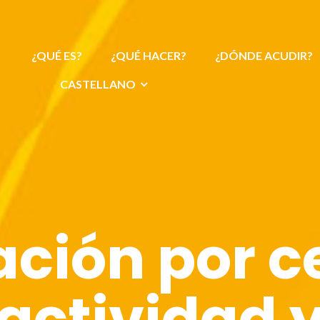
¿QUÉ ES?
¿QUÉ HACER?
¿DÓNDE ACUDIR?
CASTELLANO
ación por c
actividad 