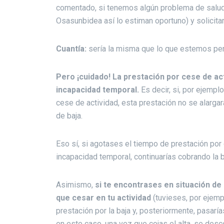
comentado, si tenemos algún problema de salud a
Osasunbidea así lo estiman oportuno) y solicitar
Cuantía:
sería la misma que lo que estemos perc
Pero ¡cuidado! La prestación por cese de ac
incapacidad temporal.
Es decir, si, por ejempl
cese de actividad, esta prestación no se alarg
de baja.
Eso sí, si agotases el tiempo de prestación por
incapacidad temporal, continuarías cobrando la b
Asimismo,
si te encontrases en situación d
que cesar en tu actividad
(tuvieses, por ejempl
prestación por la baja y, posteriormente, pasaría
en este caso, una vez que cojas el alta, se desc