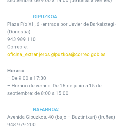
septiembre: de 9:00 a 14:00 (de lunes a viernes)
GIPUZKOA:
Plaza Pío XII, 6 -entrada por Javier de Barkaiztegi-
(Donostia)
943 989 110
Correo-e:
oficina_extranjeros.gipuzkoa@correo.gob.es
Horario
:
– De 9:00 a 17:30
– Horario de verano. De 16 de junio a 15 de
septiembre: de 8:00 a 15:00
NAFARROA:
Avenida Gipuzkoa, 40 (bajo – Buztintxuri) (Iruñea)
948 979 200