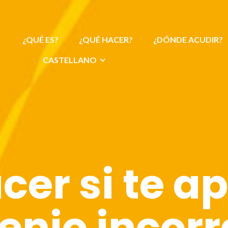
¿QUÉ ES?
¿QUÉ HACER?
¿DÓNDE ACUDIR?
CASTELLANO
er si te a
enio incorr