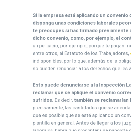
Si la empresa está aplicando un convenio
disponga unas condiciones laborales peore
te preocupes si has firmado previamente 
dicho convenio, como, por ejemplo, el con
un perjuicio, por ejemplo, porque te pagan men
entre otros, el Estatuto de los Trabajadores,
indisponibles, por lo que, además de la oblig
no pueden renunciar a los derechos que les as
Esto puede denunciarse a la Inspección Lab
reclamar que se aplique el convenio corre
sufridos.
Es decir,
también se reclamarían l
precisamente, las cantidades que se adeudan.
que es posible que se esté aplicando un conve
plantilla en general. Antes de llegar a los j
laborales, habrá que presentar una papeleta 