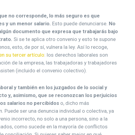
 que no corresponde, lo más seguro es que
s y un menor salario.
Esto puede denunciarse.
No
algún documento que expresa que trabajarás bajo
trato.
Si se te aplica otro convenio y esto te supone
os, esto, de por sí, vulnera la ley. Así lo recoge,
en su tercer artículo
: los derechos laborales son
ación de la empresa, las trabajadoras y trabajadores
isten (incluido el convenio colectivo).
oral y también en los juzgados de lo social y
cto y, asimismo, que se reconozcan los perjuicios
os salarios no percibidos
o, dicho más
 Puede ser una denuncia individual o colectiva, ya
nio incorrecto, no solo a una persona, sino a la
uzgados, como sucede en la mayoría de conflictos
de conciliación. Si quieres saber mejor en qué