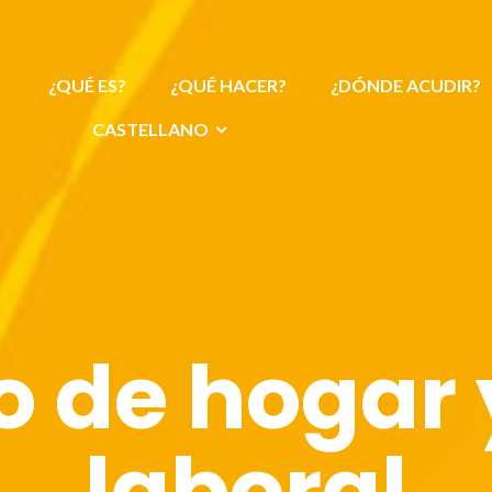
¿QUÉ ES?
¿QUÉ HACER?
¿DÓNDE ACUDIR?
CASTELLANO
o de hogar 
laboral