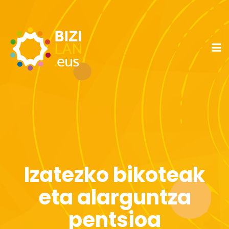
Izatezko bikoteak
eta alarguntza
pentsioa