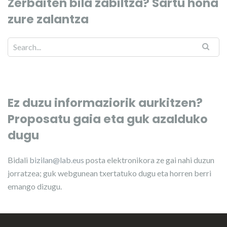
Zerbaiten bila zabiltza? Sartu hona
zure zalantza
Ez duzu informaziorik aurkitzen?
Proposatu gaia eta guk azalduko
dugu
Bidali
bizilan@lab.eus
posta elektronikora ze gai nahi duzun
jorratzea; guk webgunean txertatuko dugu eta horren berri
emango dizugu.