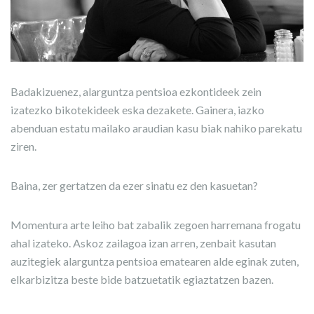
Badakizuenez, alarguntza pentsioa ezkontideek zein
izatezko bikotekideek eska dezakete. Gainera, iazko
abenduan estatu mailako araudian kasu biak nahiko parekatu
ziren.
Baina, zer gertatzen da ezer sinatu ez den kasuetan?
Momentura arte leiho bat zabalik zegoen harremana frogatu
ahal izateko. Askoz zailagoa izan arren, zenbait kasutan
auzitegiek alarguntza pentsioa ematearen alde eginak zuten,
elkarbizitza beste bide batzuetatik egiaztatzen bazen.