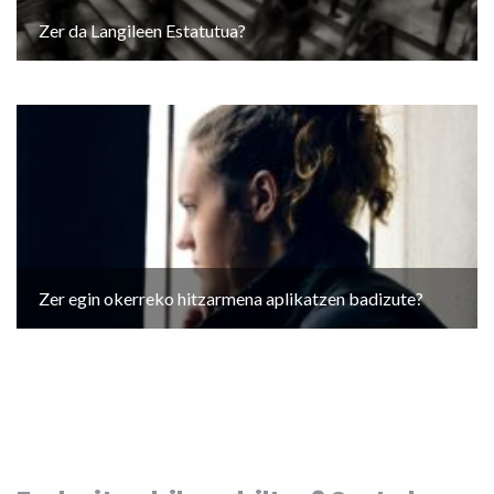
Zer da Langileen Estatutua?
Zer egin okerreko hitzarmena aplikatzen badizute?