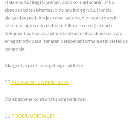
Hala ere, Auzitegi Gorenak, 2022ko martxoaren 24ko
ebazpen baten bitartez, bide hau itxi egin du. Honela,
alarguntza pentsioa jaso ahal izateko, derrigorra da edo
ezkontza agiria edo izatezko bikoteen erregistroaren
dokumentua. Hau da, nahiz eta elkarbizitza ukaezina izan,
erregistrotik pasa izanaren betebehar formala ezinbestekoa
izango da.
Alarguntza pentsioaz gehiago jakiteko:
👉🏼
ALARGUNTZA PENTSIOA
Eta ebazpena kontsultatu nahi baduzue:
👉🏼
PODERJUDICIAL.ES