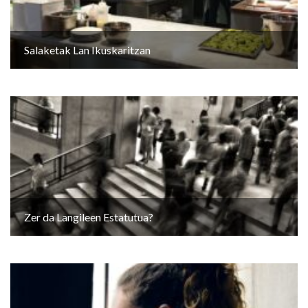
Salaketak Lan Ikuskaritzan
Zer da Langileen Estatutua?