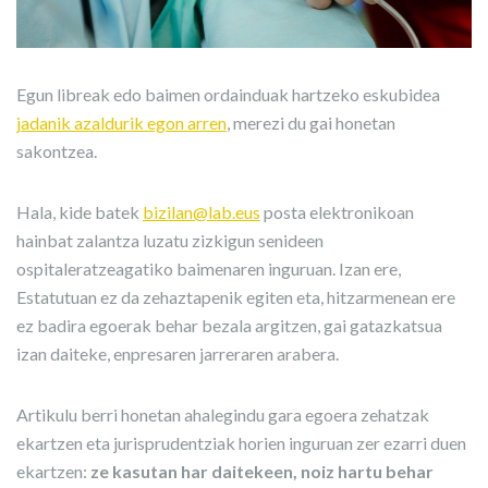
Egun libreak edo baimen ordainduak hartzeko eskubidea
jadanik azaldurik egon arren
, merezi du gai honetan
sakontzea.
Hala, kide batek
bizilan@lab.eus
posta elektronikoan
hainbat zalantza luzatu zizkigun senideen
ospitaleratzeagatiko baimenaren inguruan. Izan ere,
Estatutuan ez da zehaztapenik egiten eta, hitzarmenean ere
ez badira egoerak behar bezala argitzen, gai gatazkatsua
izan daiteke, enpresaren jarreraren arabera.
Artikulu berri honetan ahalegindu gara egoera zehatzak
ekartzen eta jurisprudentziak horien inguruan zer ezarri duen
ekartzen:
ze kasutan har daitekeen, noiz hartu behar