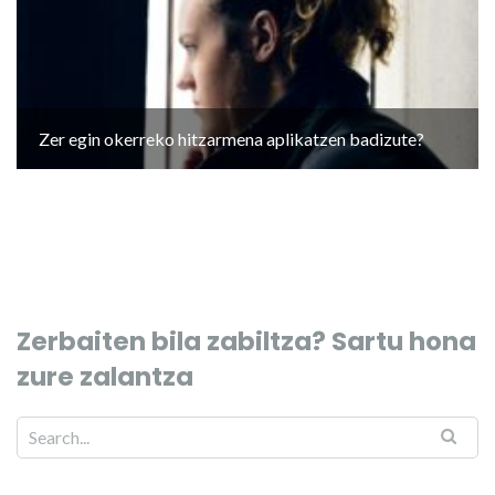
Zer egin okerreko hitzarmena aplikatzen badizute?
Zerbaiten bila zabiltza? Sartu hona
zure zalantza