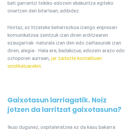
bati garrantzi txikiko edozein ebakuntza egiteko
onartzen den bitartean, adibidez.
Hortaz, ez litzateke beharrezkoa izango enpresari
komunikatzea zeintzuk izan diren erditzearen
ezaugarriak -naturala izan den edo zailtasunak izan
diren, alegia-. Hala ere, badakizue, edozein arazo edo
oztoporen aurrean,
jar zaitezte kontaktuan
sindikatuarekin
.
Gaixotasun larriagatik. Noiz
jotzen da larritzat gaixotasuna?
Ikusi dugunez, ospitaleratzea ez da kasu bakarra.