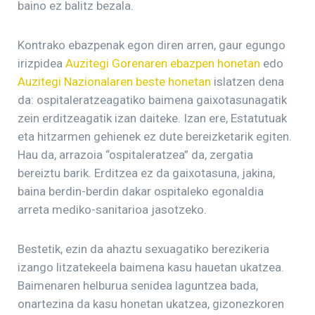
baino ez balitz bezala.
Kontrako ebazpenak egon diren arren, gaur egungo
irizpidea
Auzitegi Gorenaren ebazpen honetan
edo
Auzitegi Nazionalaren beste honetan
islatzen dena
da: ospitaleratzeagatiko baimena gaixotasunagatik
zein erditzeagatik izan daiteke. Izan ere, Estatutuak
eta hitzarmen gehienek ez dute bereizketarik egiten.
Hau da, arrazoia “ospitaleratzea” da, zergatia
bereiztu barik. Erditzea ez da gaixotasuna, jakina,
baina berdin-berdin dakar ospitaleko egonaldia
arreta mediko-sanitarioa jasotzeko.
Bestetik, ezin da ahaztu sexuagatiko berezikeria
izango litzatekeela baimena kasu hauetan ukatzea.
Baimenaren helburua senidea laguntzea bada,
onartezina da kasu honetan ukatzea, gizonezkoren