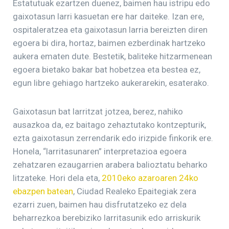
Estatutuak ezartzen duenez, baimen hau istripu edo
gaixotasun larri kasuetan ere har daiteke. Izan ere,
ospitaleratzea eta gaixotasun larria bereizten diren
egoera bi dira, hortaz, baimen ezberdinak hartzeko
aukera ematen dute. Bestetik, baliteke hitzarmenean
egoera bietako bakar bat hobetzea eta bestea ez,
egun libre gehiago hartzeko aukerarekin, esaterako.
Gaixotasun bat larritzat jotzea, berez, nahiko
ausazkoa da, ez baitago zehaztutako kontzepturik,
ezta gaixotasun zerrendarik edo irizpide finkorik ere.
Honela, “larritasunaren” interpretazioa egoera
zehatzaren ezaugarrien arabera balioztatu beharko
litzateke. Hori dela eta,
2010eko azaroaren 24ko
ebazpen batean
, Ciudad Realeko Epaitegiak zera
ezarri zuen, baimen hau disfrutatzeko ez dela
beharrezkoa berebiziko larritasunik edo arriskurik