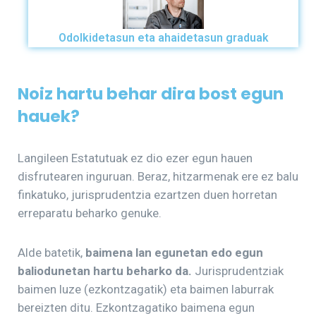
Odolkidetasun eta ahaidetasun graduak
Noiz hartu behar dira bost egun
hauek?
Langileen Estatutuak ez dio ezer egun hauen
disfrutearen inguruan. Beraz, hitzarmenak ere ez balu
finkatuko, jurisprudentzia ezartzen duen horretan
erreparatu beharko genuke.
Alde batetik,
baimena lan egunetan edo egun
baliodunetan hartu beharko da.
Jurisprudentziak
baimen luze (ezkontzagatik) eta baimen laburrak
bereizten ditu. Ezkontzagatiko baimena egun