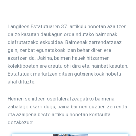
Langileen Estatutuaren 37. artikulu honetan azaltzen
da ze kasutan daukagun ordaindutako baimenak
disfrutatzeko eskubidea. Baimenak zerrendatzeaz
gain, zenbat egunetakoak izan behar diren ere
ezartzen da. Jakina, baimen hauek hitzarmen
kolektiboetan ere arautu ohi dira eta, hainbat kasutan,
Estatutuak markatzen dituen gutxienekoak hobetu
ahal dituzte.
Hemen senideen ospitaleratzeagatiko baimena
zabalago ekarri dugu, baina baimen guztien zerrenda
eta azalpena beste artikulu honetan kontsulta
dezakezue: