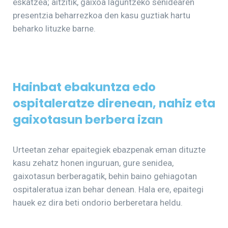
eskatzea; aitzitik, gaixoa laguntzeko senidearen
presentzia beharrezkoa den kasu guztiak hartu
beharko lituzke barne.
Hainbat ebakuntza edo
ospitaleratze direnean, nahiz eta
gaixotasun berbera izan
Urteetan zehar epaitegiek ebazpenak eman dituzte
kasu zehatz honen inguruan, gure senidea,
gaixotasun berberagatik, behin baino gehiagotan
ospitaleratua izan behar denean. Hala ere, epaitegi
hauek ez dira beti ondorio berberetara heldu.