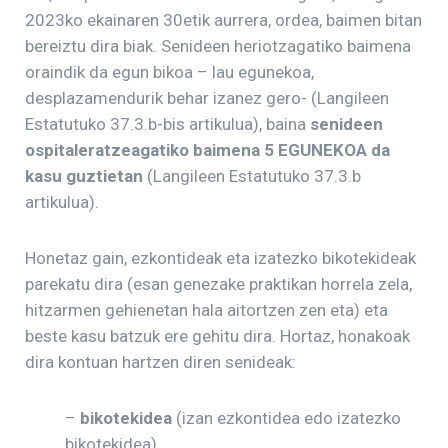
2023ko ekainaren 30etik aurrera, ordea, baimen bitan
bereiztu dira biak. Senideen heriotzagatiko baimena
oraindik da egun bikoa – lau egunekoa,
desplazamendurik behar izanez gero- (Langileen
Estatutuko 37.3.b-bis artikulua), baina
senideen
ospitaleratzeagatiko baimena 5 EGUNEKOA da
kasu guztietan
(Langileen Estatutuko 37.3.b
artikulua).
Honetaz gain, ezkontideak eta izatezko bikotekideak
parekatu dira (esan genezake praktikan horrela zela,
hitzarmen gehienetan hala aitortzen zen eta) eta
beste kasu batzuk ere gehitu dira. Hortaz, honakoak
dira kontuan hartzen diren senideak:
–
bikotekidea
(izan ezkontidea edo izatezko
bikotekidea)