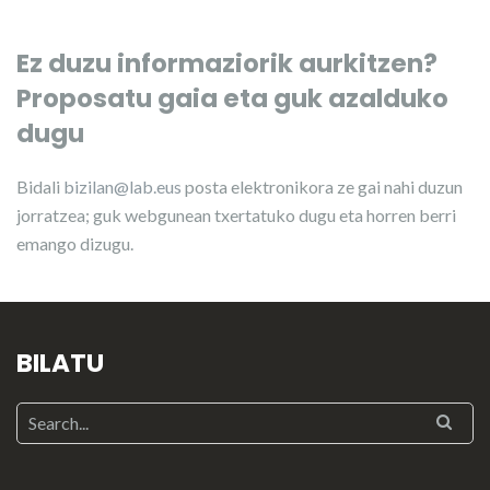
Ez duzu informaziorik aurkitzen?
Proposatu gaia eta guk azalduko
dugu
Bidali
bizilan@lab.eus
posta elektronikora ze gai nahi duzun
jorratzea; guk webgunean txertatuko dugu eta horren berri
emango dizugu.
BILATU