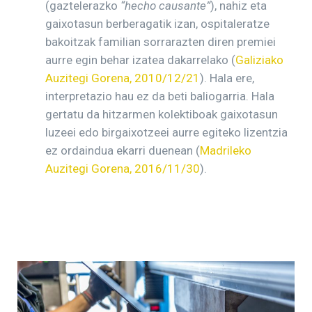
(gaztelerazko
“hecho causante”
), nahiz eta
gaixotasun berberagatik izan, ospitaleratze
bakoitzak familian sorrarazten diren premiei
aurre egin behar izatea dakarrelako (
Galiziako
Auzitegi Gorena, 2010/12/21
). Hala ere,
interpretazio hau ez da beti baliogarria. Hala
gertatu da hitzarmen kolektiboak gaixotasun
luzeei edo birgaixotzeei aurre egiteko lizentzia
ez ordaindua ekarri duenean (
Madrileko
Auzitegi Gorena, 2016/11/30
).