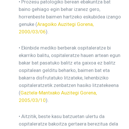
• Prozesu patologiko berean ebakuntza bat
baino gehiago egin behar izanez gero,
horrenbeste baimen hartzeko eskubidea izango
genuke (
Aragoiko Auzitegi Gorena,
2000/03/06
).
• Ekinbide mediko berberak ospitaleratze bi
ekarriko balitu, ospitaleratze hauen artean egun
bakar bat pasatuko balitz eta gaixoa ez balitz
ospitalean gelditu beharko, baimen bat eta
bakarra disfrutatuko litzateke, lehenbiziko
ospitaleratzetik zenbatzen hasiko litzatekeena
(
Gaztela-Mantxako Auzitegi Gorena,
2005/03/10
).
• Aitzitik, beste kasu batzuetan ulertu da
ospitaleratze bakoitza gertaera berezitua dela