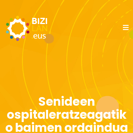
Senideen
ospitaleratzeagatik
o baimen ordaindua