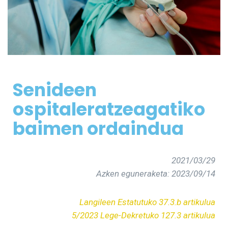
Senideen
osp
itale
ratzeagatiko
baimen ordaindua
2021/03/29
Azken eguneraketa: 2023/09/14
Langileen Estatutuko 37.3.b artikulua
5/2023 Lege-Dekretuko 127.3 artikulua