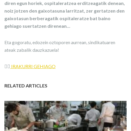
diren egun horiek, ospitaleratzea erditzeagatik denean,
noiz jotzen den gaixotasuna larritzat, zer gertatzen den
gaixotasun berberagatik ospitaleratze bat baino
gehiago suertatzen direnean…
Eta gogoratu, edozein oztoporen aurrean, sindikatuaren
ateak zabalik dauzkazuela!
👉🏼
IRAKURRI GEHIAGO
RELATED ARTICLES