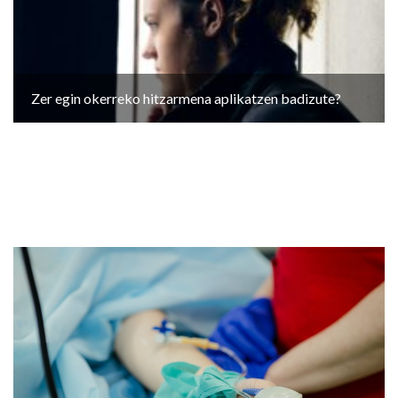
Zer egin okerreko hitzarmena aplikatzen badizute?