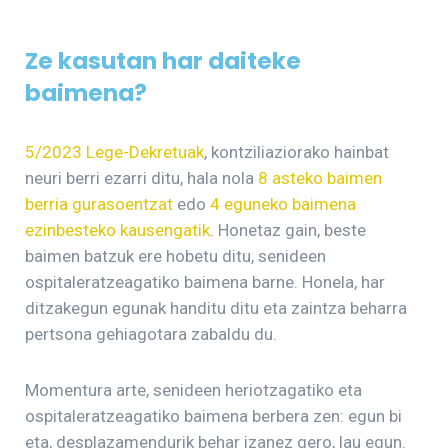
Ze kasutan har daiteke
baimena?
5/2023 Lege-Dekretuak
, kontziliaziorako hainbat
neuri berri ezarri ditu, hala nola
8 asteko baimen
berria gurasoentzat
edo
4 eguneko baimena
ezinbesteko kausengatik
. Honetaz gain, beste
baimen batzuk ere hobetu ditu, senideen
ospitaleratzeagatiko baimena barne. Honela, har
ditzakegun egunak handitu ditu eta zaintza beharra
pertsona gehiagotara zabaldu du.
Momentura arte, senideen heriotzagatiko eta
ospitaleratzeagatiko baimena berbera zen: egun bi
eta, desplazamendurik behar izanez gero, lau egun.