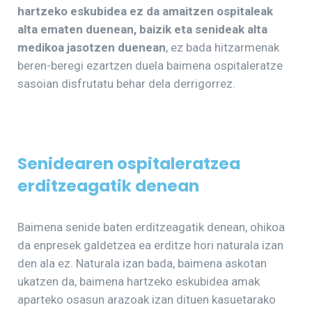
hartzeko eskubidea ez da amaitzen ospitaleak
alta ematen duenean, baizik eta senideak alta
medikoa jasotzen duenean
, ez bada hitzarmenak
beren-beregi ezartzen duela baimena ospitaleratze
sasoian disfrutatu behar dela derrigorrez.
Senidearen ospitaleratzea
erditzeagatik denean
Baimena senide baten erditzeagatik denean, ohikoa
da enpresek galdetzea ea erditze hori naturala izan
den ala ez. Naturala izan bada, baimena askotan
ukatzen da, baimena hartzeko eskubidea amak
aparteko osasun arazoak izan dituen kasuetarako