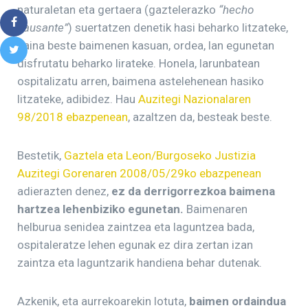
naturaletan eta gertaera (gaztelerazko
“hecho
causante”
) suertatzen denetik hasi beharko litzateke,
baina beste baimenen kasuan, ordea, lan egunetan
disfrutatu beharko lirateke. Honela, larunbatean
ospitalizatu arren, baimena astelehenean hasiko
litzateke, adibidez. Hau
Auzitegi Nazionalaren
98/2018 ebazpenean
, azaltzen da, besteak beste.
Bestetik,
Gaztela eta Leon/Burgoseko Justizia
Auzitegi Gorenaren 2008/05/29ko ebazpenean
adierazten denez,
ez da derrigorrezkoa baimena
hartzea lehenbiziko egunetan.
Baimenaren
helburua senidea zaintzea eta laguntzea bada,
ospitaleratze lehen egunak ez dira zertan izan
zaintza eta laguntzarik handiena behar dutenak.
Azkenik, eta aurrekoarekin lotuta,
baimen ordaindua