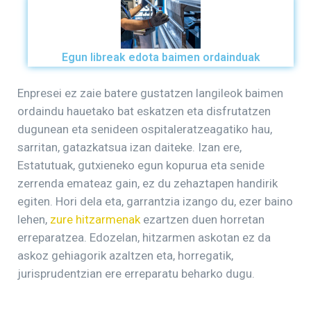
Egun libreak edota baimen ordainduak
Enpresei ez zaie batere gustatzen langileok baimen
ordaindu hauetako bat eskatzen eta disfrutatzen
dugunean eta senideen ospitaleratzeagatiko hau,
sarritan, gatazkatsua izan daiteke. Izan ere,
Estatutuak, gutxieneko egun kopurua eta senide
zerrenda emateaz gain, ez du zehaztapen handirik
egiten. Hori dela eta, garrantzia izango du, ezer baino
lehen,
zure hitzarmenak
ezartzen duen horretan
erreparatzea. Edozelan, hitzarmen askotan ez da
askoz gehiagorik azaltzen eta, horregatik,
jurisprudentzian ere erreparatu beharko dugu.