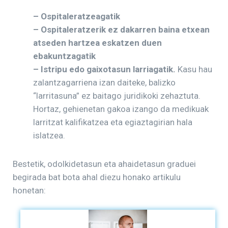
– Ospitaleratzeagatik
– Ospitaleratzerik ez dakarren baina etxean
atseden hartzea eskatzen duen
ebakuntzagatik
– Istripu edo gaixotasun larriagatik.
Kasu hau
zalantzagarriena izan daiteke, balizko
“larritasuna” ez baitago juridikoki zehaztuta.
Hortaz, gehienetan gakoa izango da medikuak
larritzat kalifikatzea eta egiaztagirian hala
islatzea.
Bestetik, odolkidetasun eta ahaidetasun graduei
begirada bat bota ahal diezu honako artikulu
honetan: