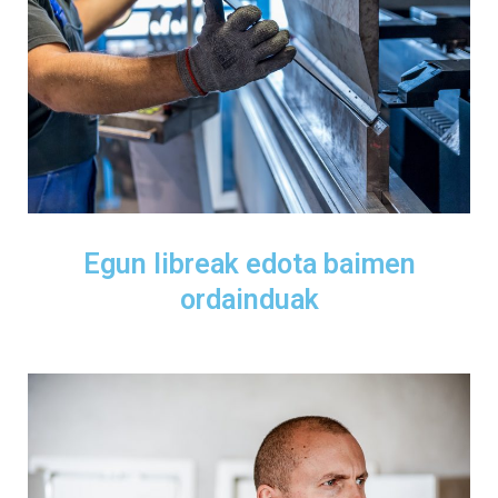
Egun libreak edota baimen
ordainduak