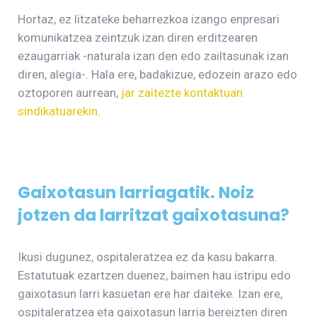
Hortaz, ez litzateke beharrezkoa izango enpresari
komunikatzea zeintzuk izan diren erditzearen
ezaugarriak -naturala izan den edo zailtasunak izan
diren, alegia-. Hala ere, badakizue, edozein arazo edo
oztoporen aurrean,
jar zaitezte kontaktuan
sindikatuarekin
.
Gaixotasun larriagatik. Noiz
jotzen da larritzat gaixotasuna?
Ikusi dugunez, ospitaleratzea ez da kasu bakarra.
Estatutuak ezartzen duenez, baimen hau istripu edo
gaixotasun larri kasuetan ere har daiteke. Izan ere,
ospitaleratzea eta gaixotasun larria bereizten diren