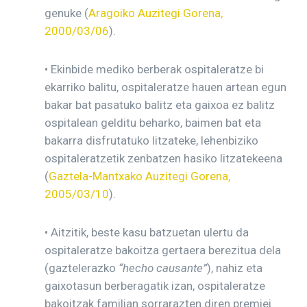
genuke (
Aragoiko Auzitegi Gorena,
2000/03/06
).
• Ekinbide mediko berberak ospitaleratze bi
ekarriko balitu, ospitaleratze hauen artean egun
bakar bat pasatuko balitz eta gaixoa ez balitz
ospitalean gelditu beharko, baimen bat eta
bakarra disfrutatuko litzateke, lehenbiziko
ospitaleratzetik zenbatzen hasiko litzatekeena
(
Gaztela-Mantxako Auzitegi Gorena,
2005/03/10
).
• Aitzitik, beste kasu batzuetan ulertu da
ospitaleratze bakoitza gertaera berezitua dela
(gaztelerazko
“hecho causante”
), nahiz eta
gaixotasun berberagatik izan, ospitaleratze
bakoitzak familian sorrarazten diren premiei