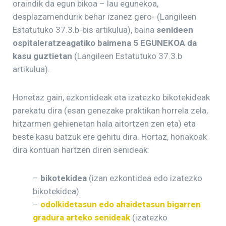
oraindik da egun bikoa – lau egunekoa,
desplazamendurik behar izanez gero- (Langileen
Estatutuko 37.3.b-bis artikulua), baina
senideen
ospitaleratzeagatiko baimena 5 EGUNEKOA da
kasu guztietan
(Langileen Estatutuko 37.3.b
artikulua).
Honetaz gain, ezkontideak eta izatezko bikotekideak
parekatu dira (esan genezake praktikan horrela zela,
hitzarmen gehienetan hala aitortzen zen eta) eta
beste kasu batzuk ere gehitu dira. Hortaz, honakoak
dira kontuan hartzen diren senideak:
–
bikotekidea
(izan ezkontidea edo izatezko
bikotekidea)
–
odolkidetasun edo ahaidetasun bigarren
gradura arteko senideak
(izatezko