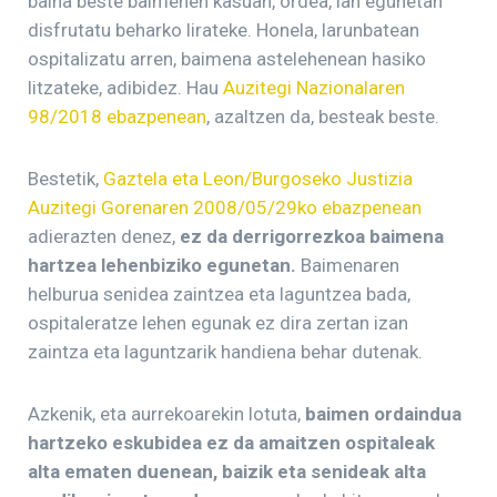
baina beste baimenen kasuan, ordea, lan egunetan
disfrutatu beharko lirateke. Honela, larunbatean
ospitalizatu arren, baimena astelehenean hasiko
litzateke, adibidez. Hau
Auzitegi Nazionalaren
98/2018 ebazpenean
, azaltzen da, besteak beste.
Bestetik,
Gaztela eta Leon/Burgoseko Justizia
Auzitegi Gorenaren 2008/05/29ko ebazpenean
adierazten denez,
ez da derrigorrezkoa baimena
hartzea lehenbiziko egunetan.
Baimenaren
helburua senidea zaintzea eta laguntzea bada,
ospitaleratze lehen egunak ez dira zertan izan
zaintza eta laguntzarik handiena behar dutenak.
Azkenik, eta aurrekoarekin lotuta,
baimen ordaindua
hartzeko eskubidea ez da amaitzen ospitaleak
alta ematen duenean, baizik eta senideak alta