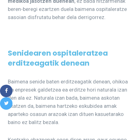
medikoa jasotzen duenean
, ez bada hitzarmenak
beren-beregi ezartzen duela baimena ospitaleratze
sasoian disfrutatu behar dela derrigorrez.
Senidearen ospitaleratzea
erditzeagatik denean
Baimena senide baten erditzeagatik denean, ohikoa
da enpresek galdetzea ea erditze hori naturala izan
den ala ez. Naturala izan bada, baimena askotan
ukatzen da, baimena hartzeko eskubidea amak
aparteko osasun arazoak izan dituen kasuetarako
baino ez balitz bezala.
Kontrako ebazpenak egon diren arren, gaur egungo