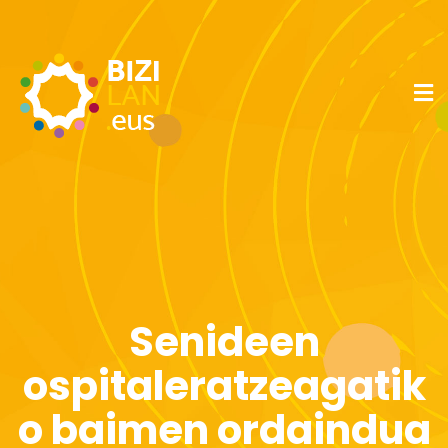
Senideen
ospitaleratzeagatik
o baimen ordaindua