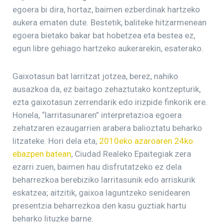
egoera bi dira, hortaz, baimen ezberdinak hartzeko
aukera ematen dute. Bestetik, baliteke hitzarmenean
egoera bietako bakar bat hobetzea eta bestea ez,
egun libre gehiago hartzeko aukerarekin, esaterako.
Gaixotasun bat larritzat jotzea, berez, nahiko
ausazkoa da, ez baitago zehaztutako kontzepturik,
ezta gaixotasun zerrendarik edo irizpide finkorik ere.
Honela, “larritasunaren” interpretazioa egoera
zehatzaren ezaugarrien arabera balioztatu beharko
litzateke. Hori dela eta,
2010eko azaroaren 24ko
ebazpen batean
, Ciudad Realeko Epaitegiak zera
ezarri zuen, baimen hau disfrutatzeko ez dela
beharrezkoa berebiziko larritasunik edo arriskurik
eskatzea; aitzitik, gaixoa laguntzeko senidearen
presentzia beharrezkoa den kasu guztiak hartu
beharko lituzke barne.