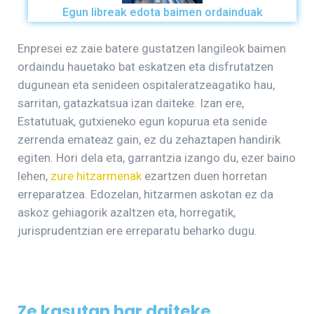
Egun libreak edota baimen ordainduak
Enpresei ez zaie batere gustatzen langileok baimen
ordaindu hauetako bat eskatzen eta disfrutatzen
dugunean eta senideen ospitaleratzeagatiko hau,
sarritan, gatazkatsua izan daiteke. Izan ere,
Estatutuak, gutxieneko egun kopurua eta senide
zerrenda emateaz gain, ez du zehaztapen handirik
egiten. Hori dela eta, garrantzia izango du, ezer baino
lehen,
zure hitzarmenak
ezartzen duen horretan
erreparatzea. Edozelan, hitzarmen askotan ez da
askoz gehiagorik azaltzen eta, horregatik,
jurisprudentzian ere erreparatu beharko dugu.
Ze kasutan har daiteke