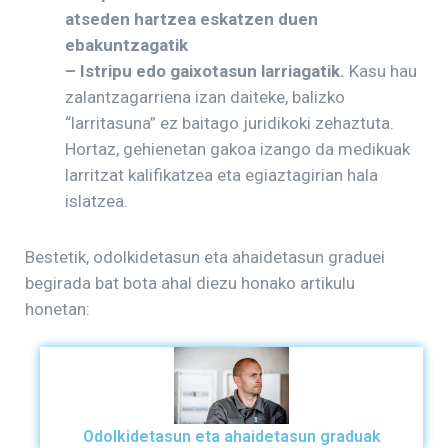
atseden hartzea eskatzen duen
ebakuntzagatik
– Istripu edo gaixotasun larriagatik.
Kasu hau
zalantzagarriena izan daiteke, balizko
“larritasuna” ez baitago juridikoki zehaztuta.
Hortaz, gehienetan gakoa izango da medikuak
larritzat kalifikatzea eta egiaztagirian hala
islatzea.
Bestetik, odolkidetasun eta ahaidetasun graduei
begirada bat bota ahal diezu honako artikulu
honetan:
Odolkidetasun eta ahaidetasun graduak