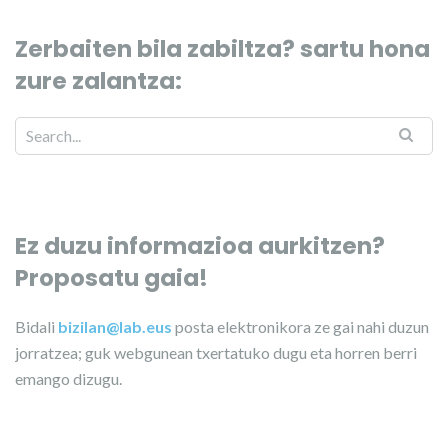
Zerbaiten bila zabiltza? sartu hona
zure zalantza:
Ez duzu informazioa aurkitzen?
Proposatu gaia!
Bidali
bizilan@lab.eus
posta elektronikora ze gai nahi duzun
jorratzea; guk webgunean txertatuko dugu eta horren berri
emango dizugu.