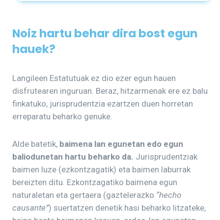
Noiz hartu behar dira bost egun
hauek?
Langileen Estatutuak ez dio ezer egun hauen
disfrutearen inguruan. Beraz, hitzarmenak ere ez balu
finkatuko, jurisprudentzia ezartzen duen horretan
erreparatu beharko genuke.
Alde batetik,
baimena lan egunetan edo egun
baliodunetan hartu beharko da.
Jurisprudentziak
baimen luze (ezkontzagatik) eta baimen laburrak
bereizten ditu. Ezkontzagatiko baimena egun
naturaletan eta gertaera (gaztelerazko
“hecho
causante”
) suertatzen denetik hasi beharko litzateke,