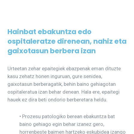
Hainbat ebakuntza edo
ospitaleratze direnean, nahiz eta
gaixotasun berbera izan
Urteetan zehar epaitegiek ebazpenak eman dituzte
kasu zehatz honen inguruan, gure senidea,
gaixotasun berberagatik, behin baino gehiagotan
ospitaleratua izan behar denean. Hala ere, epaitegi
hauek ez dira beti ondorio berberetara heldu.
• Prozesu patologiko berean ebakuntza bat
baino gehiago egin behar izanez gero,
horrenbeste baimen hartzeko eskubidea izango