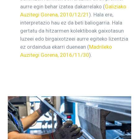
aurre egin behar izatea dakarrelako (
Galiziako
Auzitegi Gorena, 2010/12/21
). Hala ere,
interpretazio hau ez da beti baliogarria. Hala
gertatu da hitzarmen kolektiboak gaixotasun
luzeei edo birgaixotzeei aurre egiteko lizentzia
ez ordaindua ekarri duenean (
Madrileko
Auzitegi Gorena, 2016/11/30
).