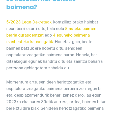
baimena?
5/2023 Lege-Dekretuak
, kontziliaziorako hainbat
neuri berri ezarri ditu, hala nola
8 asteko baimen
berria gurasoentzat
edo
4 eguneko baimena
ezinbesteko kausengatik
. Honetaz gain, beste
baimen batzuk ere hobetu ditu, senideen
ospitaleratzeagatiko baimena barne. Honela, har
ditzakegun egunak handitu ditu eta zaintza beharra
pertsona gehiagotara zabaldu du.
Momentura arte, senideen heriotzagatiko eta
ospitaleratzeagatiko baimena berbera zen: egun bi
eta, desplazamendurik behar izanez gero, lau egun.
2023ko ekainaren 30etik aurrera, ordea, baimen bitan
bereiztu dira biak. Senideen heriotzagatiko baimena