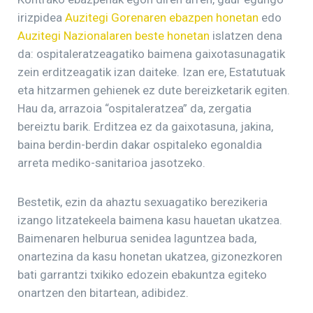
irizpidea
Auzitegi Gorenaren ebazpen honetan
edo
Auzitegi Nazionalaren beste honetan
islatzen dena
da: ospitaleratzeagatiko baimena gaixotasunagatik
zein erditzeagatik izan daiteke. Izan ere, Estatutuak
eta hitzarmen gehienek ez dute bereizketarik egiten.
Hau da, arrazoia “ospitaleratzea” da, zergatia
bereiztu barik. Erditzea ez da gaixotasuna, jakina,
baina berdin-berdin dakar ospitaleko egonaldia
arreta mediko-sanitarioa jasotzeko.
Bestetik, ezin da ahaztu sexuagatiko berezikeria
izango litzatekeela baimena kasu hauetan ukatzea.
Baimenaren helburua senidea laguntzea bada,
onartezina da kasu honetan ukatzea, gizonezkoren
bati garrantzi txikiko edozein ebakuntza egiteko
onartzen den bitartean, adibidez.