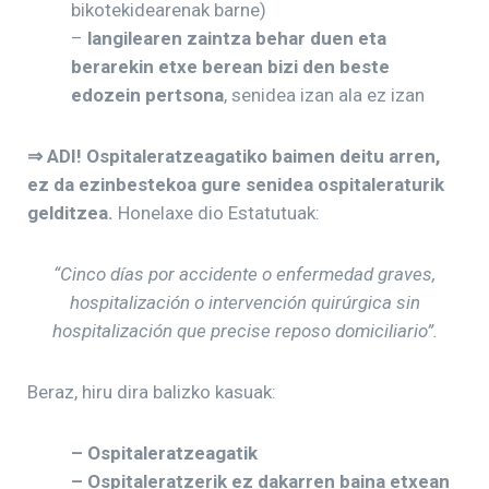
bikotekidearenak barne)
–
langilearen zaintza behar duen eta
berarekin etxe berean bizi den beste
edozein pertsona
, senidea izan ala ez izan
⇒ ADI! Ospitaleratzeagatiko baimen deitu arren,
ez da ezinbestekoa gure senidea ospitaleraturik
gelditzea.
Honelaxe dio Estatutuak:
“Cinco días por accidente o enfermedad graves,
hospitalización o intervención quirúrgica sin
hospitalización que precise reposo domiciliario”
.
Beraz, hiru dira balizko kasuak:
– Ospitaleratzeagatik
– Ospitaleratzerik ez dakarren baina etxean