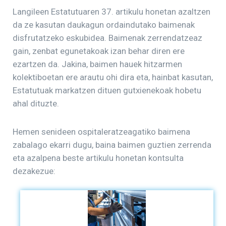
Langileen Estatutuaren 37. artikulu honetan azaltzen
da ze kasutan daukagun ordaindutako baimenak
disfrutatzeko eskubidea. Baimenak zerrendatzeaz
gain, zenbat egunetakoak izan behar diren ere
ezartzen da. Jakina, baimen hauek hitzarmen
kolektiboetan ere arautu ohi dira eta, hainbat kasutan,
Estatutuak markatzen dituen gutxienekoak hobetu
ahal dituzte.
Hemen senideen ospitaleratzeagatiko baimena
zabalago ekarri dugu, baina baimen guztien zerrenda
eta azalpena beste artikulu honetan kontsulta
dezakezue: