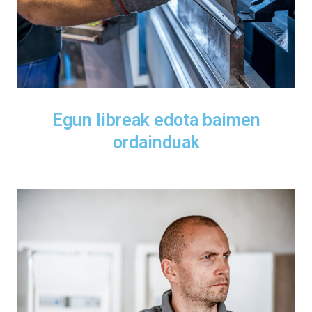
Egun libreak edota baimen
ordainduak