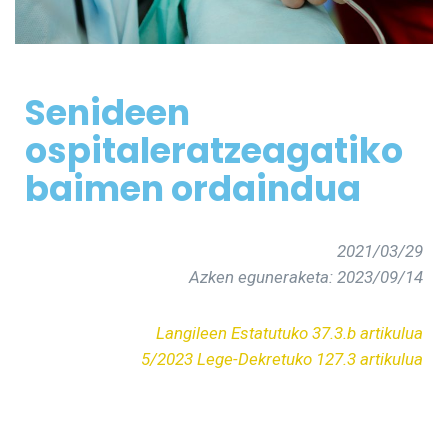
Senideen
osp
itale
ratzeagatiko
baimen ordaindua
2021/03/29
Azken eguneraketa: 2023/09/14
Langileen Estatutuko 37.3.b artikulua
5/2023 Lege-Dekretuko 127.3 artikulua