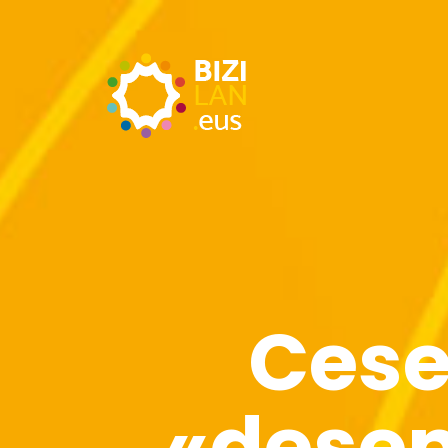
Cese
«desem