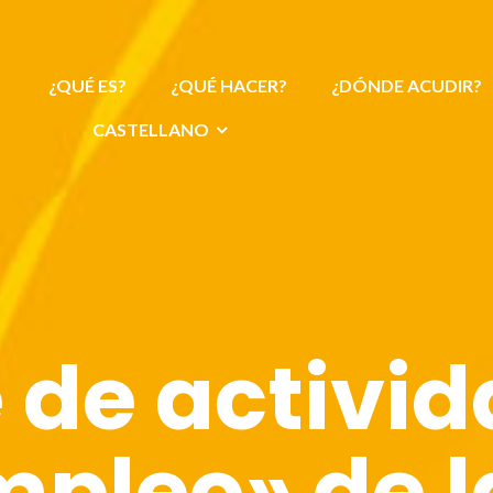
¿QUÉ ES?
¿QUÉ HACER?
¿DÓNDE ACUDIR?
CASTELLANO
 de activida
pleo» de la