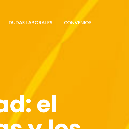
DUDAS LABORALES
CONVENIOS
d: el
s y los