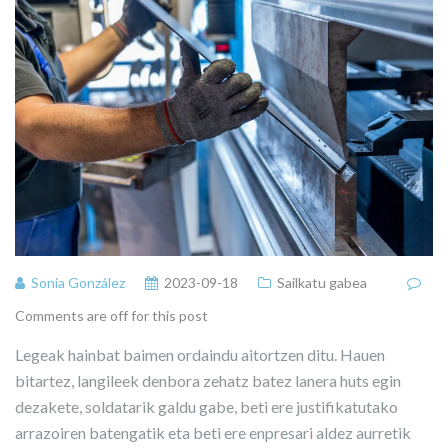
Sonia González
2023-09-18
Sailkatu gabea
Comments are off for this post
Legeak hainbat baimen ordaindu aitortzen ditu. Hauen
bitartez, langileek denbora zehatz batez lanera huts egin
dezakete, soldatarik galdu gabe, beti ere justifikatutako
arrazoiren batengatik eta beti ere enpresari aldez aurretik