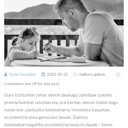
Sonia González
2023-05-25
Sailkatu gabea
Comments are off for this post
Gure bizitzetan zehar, denok daukagu zainduak izateko
premia hainbat sasoitan eta, era berean, denok izaten dugu
beste inor zaintzeko betebeharra. Honelako kasuetan,
eszedentzia eska genezake lanean. Zaintza
betebeharrengatiko eszedentzia mota bi daude:– Seme-