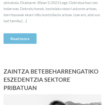
abisatuta. Ekainaren 30ean 5/2023 Lege-Dekretua hasi zen
indarrean. Dekretu honek, bestelako neurri askoren artean,
berritasunak ekarri ditu kontziliazio arloan. Izan ere, atal oso
bat familia […]
Read more
ZAINTZA BETEBEHARRENGATIKO
ESZEDENTZIA SEKTORE
PRIBATUAN