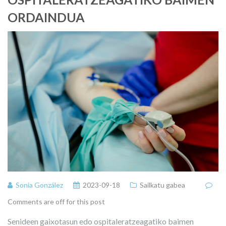
ORDAINDUA
Sonia González
2023-09-18
Sailkatu gabea
Comments are off for this post
Senideen gaixotasun edo ospitaleratzeagatiko baimen