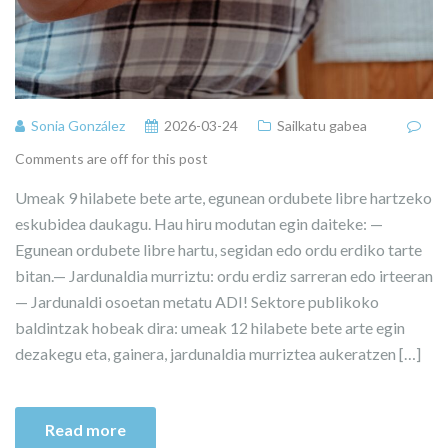
Sonia González
2026-03-24
Sailkatu gabea
Comments are off for this post
Umeak 9 hilabete bete arte, egunean ordubete libre hartzeko
eskubidea daukagu. Hau hiru modutan egin daiteke: —
Egunean ordubete libre hartu, segidan edo ordu erdiko tarte
bitan.— Jardunaldia murriztu: ordu erdiz sarreran edo irteeran
— Jardunaldi osoetan metatu ADI! Sektore publikoko
baldintzak hobeak dira: umeak 12 hilabete bete arte egin
dezakegu eta, gainera, jardunaldia murriztea aukeratzen […]
Read more