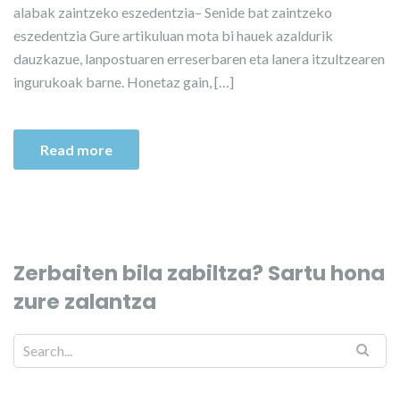
alabak zaintzeko eszedentzia– Senide bat zaintzeko
eszedentzia Gure artikuluan mota bi hauek azaldurik
dauzkazue, lanpostuaren erreserbaren eta lanera itzultzearen
ingurukoak barne. Honetaz gain, […]
Read more
Zerbaiten bila zabiltza? Sartu hona
zure zalantza