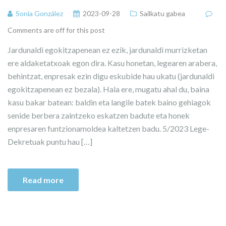
Sonia González
2023-09-28
Sailkatu gabea
Comments are off for this post
Jardunaldi egokitzapenean ez ezik, jardunaldi murrizketan
ere aldaketatxoak egon dira. Kasu honetan, legearen arabera,
behintzat, enpresak ezin digu eskubide hau ukatu (jardunaldi
egokitzapenean ez bezala). Hala ere, mugatu ahal du, baina
kasu bakar batean: baldin eta langile batek baino gehiagok
senide berbera zaintzeko eskatzen badute eta honek
enpresaren funtzionamoldea kaltetzen badu. 5/2023 Lege-
Dekretuak puntu hau […]
Read more