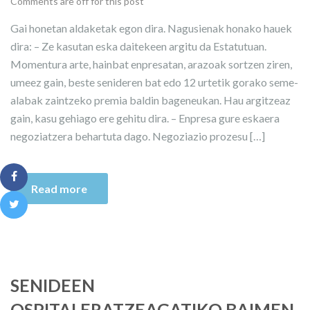
Comments are off for this post
Gai honetan aldaketak egon dira. Nagusienak honako hauek
dira: – Ze kasutan eska daitekeen argitu da Estatutuan.
Momentura arte, hainbat enpresatan, arazoak sortzen ziren,
umeez gain, beste senideren bat edo 12 urtetik gorako seme-
alabak zaintzeko premia baldin bageneukan. Hau argitzeaz
gain, kasu gehiago ere gehitu dira. – Enpresa gure eskaera
negoziatzera behartuta dago. Negoziazio prozesu […]
Read more
SENIDEEN
OSPITALERATZEAGATIKO BAIMEN