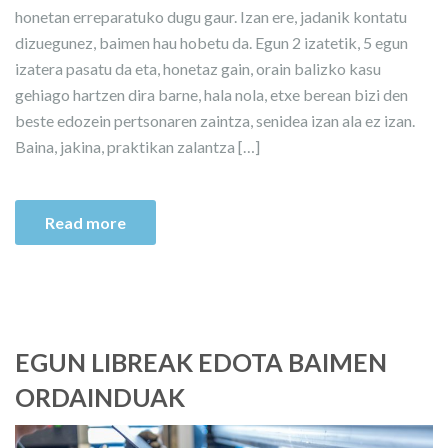
honetan erreparatuko dugu gaur. Izan ere, jadanik kontatu
dizuegunez, baimen hau hobetu da. Egun 2 izatetik, 5 egun
izatera pasatu da eta, honetaz gain, orain balizko kasu
gehiago hartzen dira barne, hala nola, etxe berean bizi den
beste edozein pertsonaren zaintza, senidea izan ala ez izan.
Baina, jakina, praktikan zalantza […]
Read more
EGUN LIBREAK EDOTA BAIMEN
ORDAINDUAK