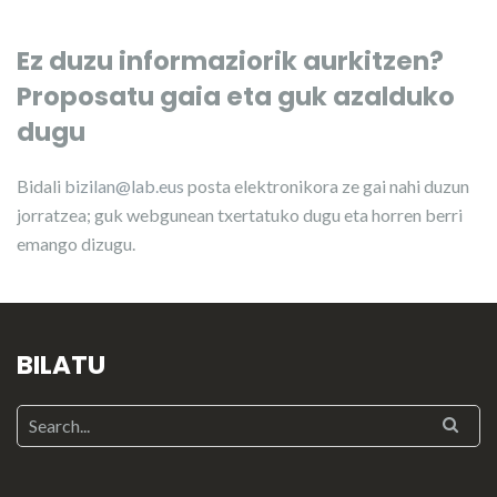
Ez duzu informaziorik aurkitzen?
Proposatu gaia eta guk azalduko
dugu
Bidali
bizilan@lab.eus
posta elektronikora ze gai nahi duzun
jorratzea; guk webgunean txertatuko dugu eta horren berri
emango dizugu.
BILATU