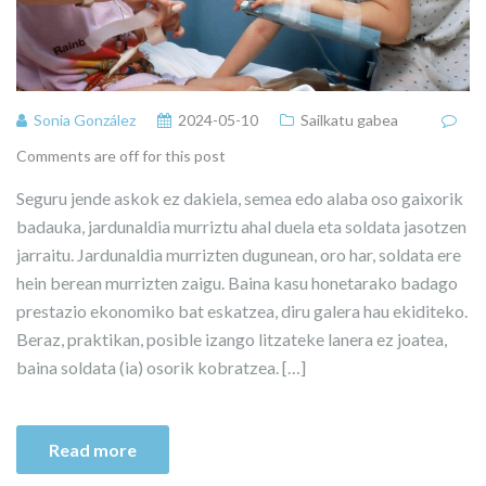
Sonia González
2024-05-10
Sailkatu gabea
Comments are off for this post
Seguru jende askok ez dakiela, semea edo alaba oso gaixorik
badauka, jardunaldia murriztu ahal duela eta soldata jasotzen
jarraitu. Jardunaldia murrizten dugunean, oro har, soldata ere
hein berean murrizten zaigu. Baina kasu honetarako badago
prestazio ekonomiko bat eskatzea, diru galera hau ekiditeko.
Beraz, praktikan, posible izango litzateke lanera ez joatea,
baina soldata (ia) osorik kobratzea. […]
Read more