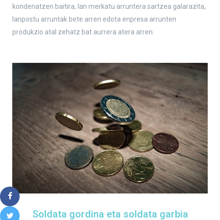
kondenatzen baitira, lan merkatu arruntera sartzea galarazita,
lanpostu arruntak bete arren edota enpresa arrunten
produkzio atal zehatz bat aurrera atera arren.
Soldata gordina eta soldata garbia