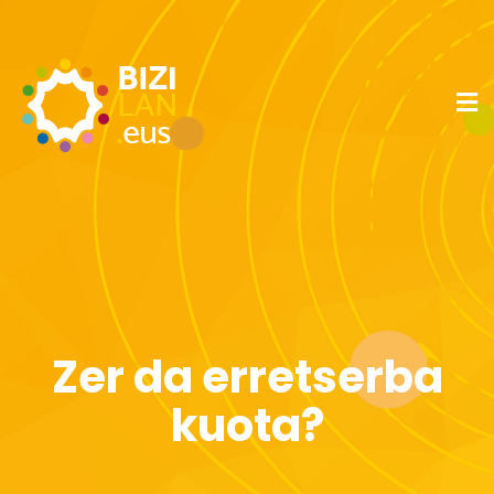
Zer da erretserba
kuota?