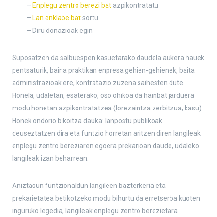
–
Enplegu zentro berezi bat
azpikontratatu
–
Lan enklabe bat
sortu
– Diru donazioak egin
Suposatzen da salbuespen kasuetarako daudela aukera hauek
pentsaturik, baina praktikan enpresa gehien-gehienek, baita
administrazioak ere, kontratazio zuzena saihesten dute.
Honela, udaletan, esaterako, oso ohikoa da hainbat jarduera
modu honetan azpikontratatzea (lorezaintza zerbitzua, kasu).
Honek ondorio bikoitza dauka: lanpostu publikoak
deuseztatzen dira eta funtzio horretan aritzen diren langileak
enplegu zentro bereziaren egoera prekarioan daude, udaleko
langileak izan beharrean.
Aniztasun funtzionaldun langileen bazterkeria eta
prekarietatea betikotzeko modu bihurtu da erretserba kuoten
inguruko legedia, langileak enplegu zentro berezietara