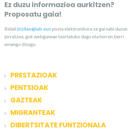
Ez duzu informazioa aurkitzen?
Proposatu gaia!
Bidali
bizilan@lab.eus
posta elektronikora ze gai nahi duzun
jorratzea; guk webgunean txertatuko dugu eta horren berri
emango dizugu.
PRESTAZIOAK
PENTSIOAK
GAZTEAK
MIGRANTEAK
DIBERTSITATE FUNTZIONALA