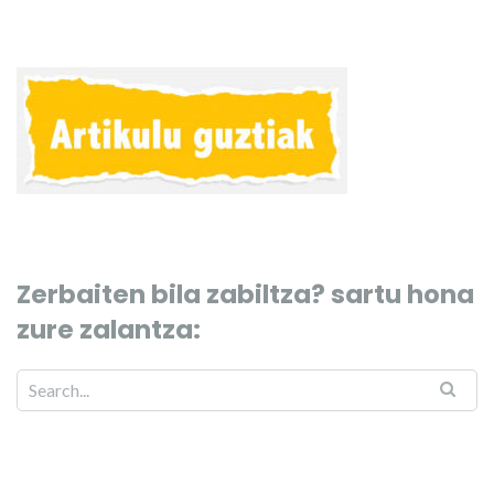
Zerbaiten bila zabiltza? sartu hona
zure zalantza: