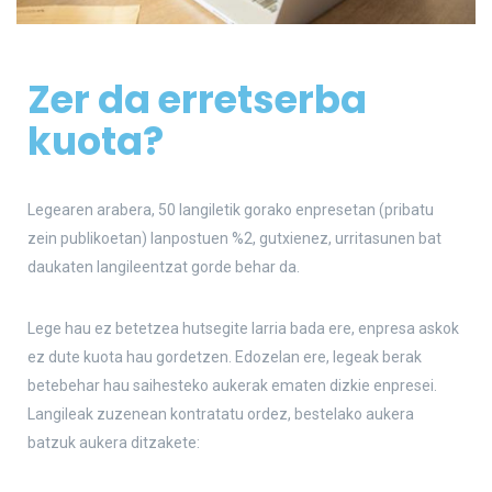
Zer da erretserba
kuota?
Legearen arabera, 50 langiletik gorako enpresetan (pribatu
zein publikoetan) lanpostuen %2, gutxienez, urritasunen bat
daukaten langileentzat gorde behar da.
Lege hau ez betetzea hutsegite larria bada ere, enpresa askok
ez dute kuota hau gordetzen. Edozelan ere, legeak berak
betebehar hau saihesteko aukerak ematen dizkie enpresei.
Langileak zuzenean kontratatu ordez, bestelako aukera
batzuk aukera ditzakete: