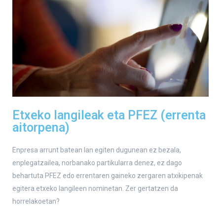
Etxeko langileak eta PFEZ (errenta
aitorpena)
Enpresa arrunt batean lan egiten dugunean ez bezala,
enplegatzailea, norbanako partikularra denez, ez dago
behartuta PFEZ edo errentaren gaineko zergaren atxikipenak
egitera etxeko langileen nominetan. Zer gertatzen da
horrelakoetan?