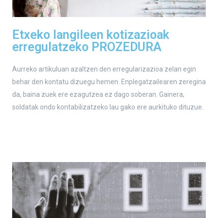
Etxeko langileen kotizazioak
erregulatzeko PROZEDURA
Aurreko artikuluan azaltzen den erregularizazioa zelan egin
behar den kontatu dizuegu hemen. Enplegatzailearen zeregina
da, baina zuek ere ezagutzea ez dago soberan. Gainera,
soldatak ondo kontabilizatzeko lau gako ere aurkituko dituzue.