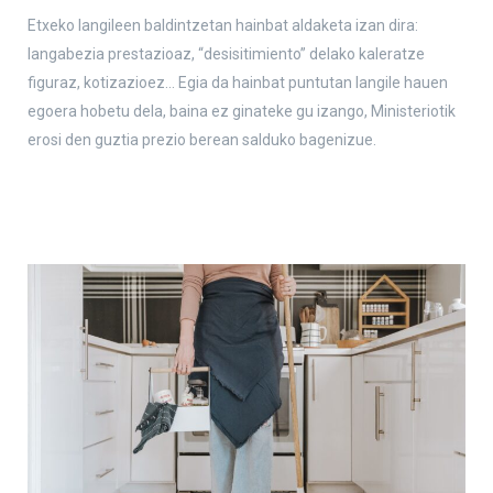
Etxeko langileen baldintzetan hainbat aldaketa izan dira:
langabezia prestazioaz, “desisitimiento” delako kaleratze
figuraz, kotizazioez… Egia da hainbat puntutan langile hauen
egoera hobetu dela, baina ez ginateke gu izango, Ministeriotik
erosi den guztia prezio berean salduko bagenizue.