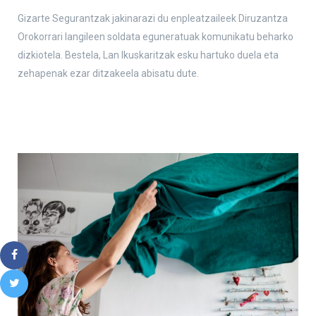
Gizarte Segurantzak jakinarazi du enpleatzaileek Diruzantza
Orokorrari langileen soldata eguneratuak komunikatu beharko
dizkiotela. Bestela, Lan Ikuskaritzak esku hartuko duela eta
zehapenak ezar ditzakeela abisatu dute.