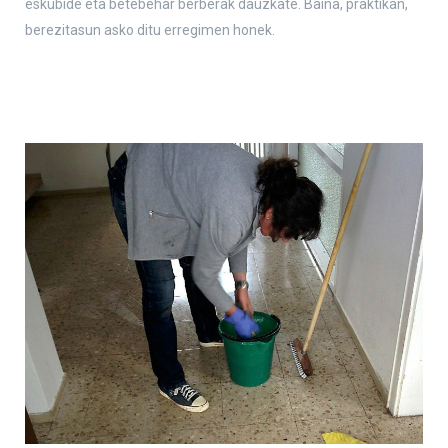
eskubide eta betebehar berberak dauzkate. Baina, praktikan,
berezitasun asko ditu erregimen honek.