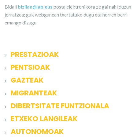
Bidali
bizilan@lab.eus
posta elektronikora ze gai nahi duzun
jorratzea; guk webgunean txertatuko dugu eta horren berri
emango dizugu.
PRESTAZIOAK
PENTSIOAK
GAZTEAK
MIGRANTEAK
DIBERTSITATE FUNTZIONALA
ETXEKO LANGILEAK
AUTONOMOAK