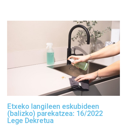
Etxeko langileen eskubideen
(balizko) parekatzea: 16/2022
Lege Dekretua