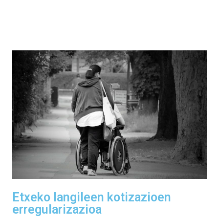
Etxeko langileen kotizazioen
erregularizazioa