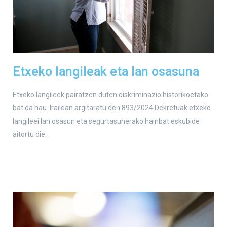
Etxeko langileak eta lan osasuna
Etxeko langileek pairatzen duten diskriminazio historikoetako
bat da hau. Irailean argitaratu den 893/2024 Dekretuak etxeko
langileei lan osasun eta segurtasunerako hainbat eskubide
aitortu die.