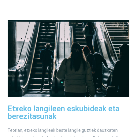
Etxeko langileen eskubideak eta
berezitasunak
Teorian, etxeko langileek beste langile guztiek dauzkaten