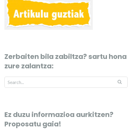
Zerbaiten bila zabiltza? sartu hona
zure zalantza:
Ez duzu informazioa aurkitzen?
Proposatu gaia!