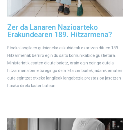
Zer da Lanaren Nazioarteko
Erakundearen 189. Hitzarmena?
Etxeko langileen gutxieneko eskubideak ezartzen dituen 189
Hitzarmenak berriro egin du salto komunikabide guztietara.
Ministeriotik esaten digute baietz, orain egin egingo dutela,
hitzarmena berretsi egingo dela. Eta zenbaitek jadanik ematen
dute egintzat etxeko langileak langabezia prestazioa jasotzen
hasiko direla laster batean.