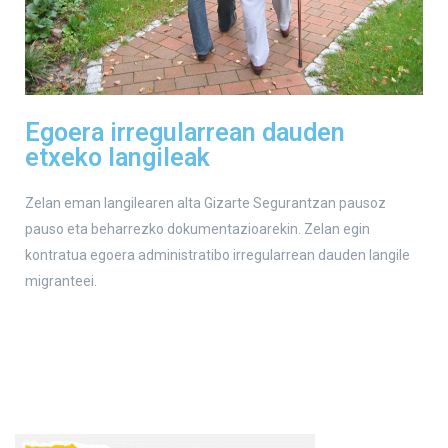
Egoera irregularrean dauden
etxeko langileak
Zelan eman langilearen alta Gizarte Segurantzan pausoz
pauso eta beharrezko dokumentazioarekin. Zelan egin
kontratua egoera administratibo irregularrean dauden langile
migranteei.