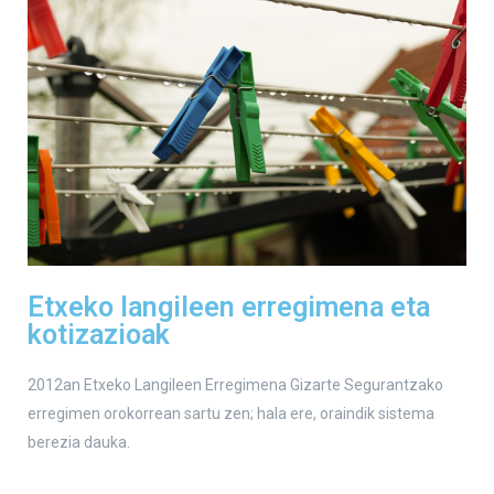
Etxeko langileen erregimena eta
kotizazioak
2012an Etxeko Langileen Erregimena Gizarte Segurantzako
erregimen orokorrean sartu zen; hala ere, oraindik sistema
berezia dauka.