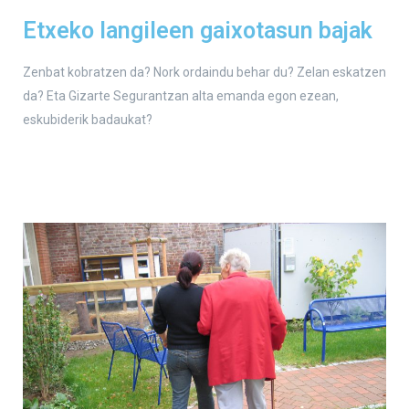
Etxeko langileen gaixotasun bajak
Zenbat kobratzen da? Nork ordaindu behar du? Zelan eskatzen
da? Eta Gizarte Segurantzan alta emanda egon ezean,
eskubiderik badaukat?