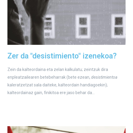
Zer da "desistimiento" izenekoa?
Zein da kalteordaina eta zelan kalkulatu; zeintzuk dira
enpleatzailearen betebeharrak (bete ezean,
desistimientoa
kaleratzetzat sala daiteke, kalteordain handiagoekin);
kalteordainaz gain, finikitoa ere jaso behar da…