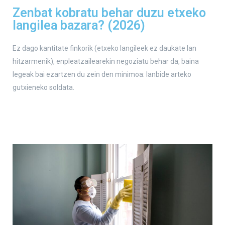
Zenbat kobratu behar duzu etxeko
langilea bazara? (2026)
Ez dago kantitate finkorik (etxeko langileek ez daukate lan
hitzarmenik), enpleatzailearekin negoziatu behar da, baina
legeak bai ezartzen du zein den minimoa: lanbide arteko
gutxieneko soldata.