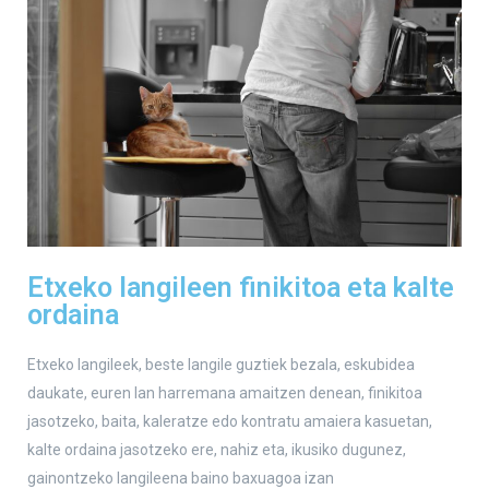
Etxeko langileen finikitoa eta kalte
ordaina
Etxeko langileek, beste langile guztiek bezala, eskubidea
daukate, euren lan harremana amaitzen denean, finikitoa
jasotzeko, baita, kaleratze edo kontratu amaiera kasuetan,
kalte ordaina jasotzeko ere, nahiz eta, ikusiko dugunez,
gainontzeko langileena baino baxuagoa izan