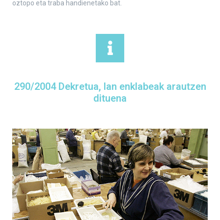
oztopo eta traba handienetako bat.
290/2004 Dekretua, lan enklabeak arautzen
dituena