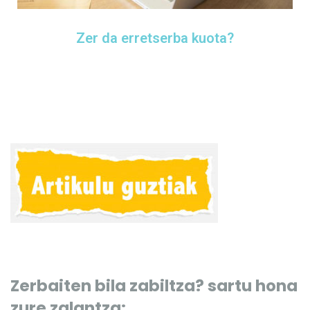
Zer da erretserba kuota?
Zerbaiten bila zabiltza? sartu hona
zure zalantza: