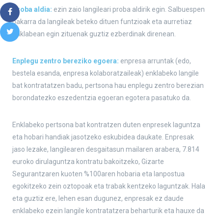
Proba aldia:
ezin zaio langileari proba aldirik egin. Salbuespen
bakarra da langileak beteko dituen funtzioak eta aurretiaz
enklabean egin zituenak guztiz ezberdinak direnean.
Enplegu zentro bereziko egoera:
enpresa arruntak (edo,
bestela esanda, enpresa kolaboratzaileak) enklabeko langile
bat kontratatzen badu, pertsona hau enplegu zentro berezian
borondatezko eszedentzia egoeran egotera pasatuko da.
Enklabeko pertsona bat kontratzen duten enpresek laguntza
eta hobari handiak jasotzeko eskubidea daukate. Enpresak
jaso lezake, langilearen desgaitasun mailaren arabera, 7.814
euroko dirulaguntza kontratu bakoitzeko, Gizarte
Segurantzaren kuoten %100aren hobaria eta lanpostua
egokitzeko zein oztopoak eta trabak kentzeko laguntzak. Hala
eta guztiz ere, lehen esan dugunez, enpresak ez daude
enklabeko ezein langile kontratatzera beharturik eta hauxe da