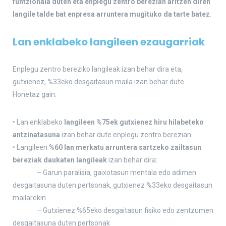
funtzionala duten eta enplegu zentro berezian aritzen diren
langile talde bat enpresa arruntera mugituko da tarte batez
.
Lan enklabeko langileen ezaugarriak
Enplegu zentro bereziko langileak izan behar dira eta,
gutxienez, %33eko desgaitasun maila izan behar dute.
Honetaz gain:
• Lan enklabeko
langileen %75ek gutxienez hiru hilabeteko
antzinatasuna
izan behar dute enplegu zentro berezian.
• Langileen
%60 lan merkatu arruntera sartzeko zailtasun
bereziak daukaten langileak
izan behar dira:
– Garun paralisia, gaixotasun mentala edo adimen
desgaitasuna duten pertsonak, gutxienez %33eko desgaitasun
mailarekin.
– Gutxienez %65eko desgaitasun fisiko edo zentzumen
desgaitasuna duten pertsonak