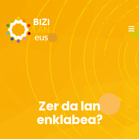
Zer da lan
enklabea?