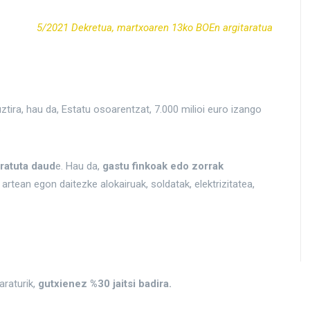
5/2021 Dekretua, martxoaren 13ko BOEn argitaratua
tira, hau da, Estatu osoarentzat, 7.000 milioi euro izango
.
ratuta daud
e. Hau da,
gastu finkoak edo zorrak
artean egon daitezke alokairuak, soldatak, elektrizitatea,
araturik,
gutxienez %30 jaitsi badira.