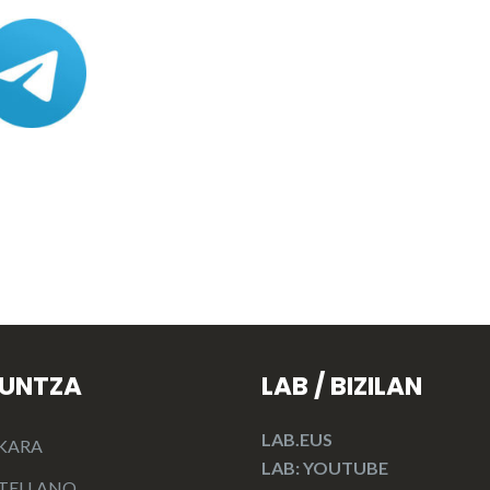
KUNTZA
LAB / BIZILAN
LAB.EUS
KARA
LAB: YOUTUBE
TELLANO