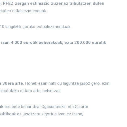
0, PFEZ zergan estimazio zuzenaz tributatzen duten
uzkaten establezimenduak.
10 langiletik gorako establezimenduak.
 izan 4.000 eurotik beherakoak, ezta 200.000 eurotik
 30era arte.
Honek esan nahi du laguntza jasoz gero, ezin
aipatutako datara arte, behintzat.
uk
ere bete behar dira: Ogasunarekin eta Gizarte
blikoak ez jasotzera zigortua izan ez izana;