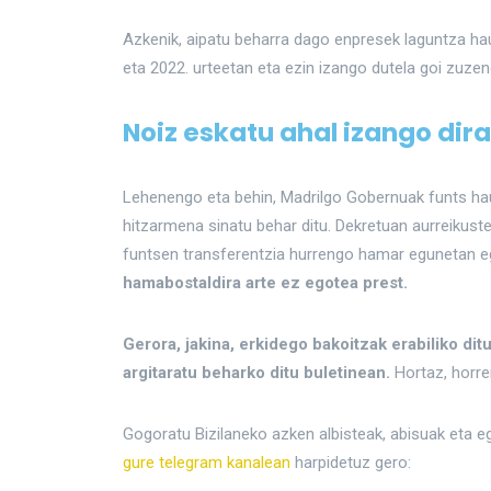
Azkenik, aipatu beharra dago enpresek laguntza hau
eta 2022. urteetan eta ezin izango dutela goi zuzen
Noiz eskatu ahal izango dir
Lehenengo eta behin, Madrilgo Gobernuak funts ha
hitzarmena sinatu behar ditu. Dekretuan aurreikust
funtsen transferentzia hurrengo hamar egunetan e
hamabostaldira arte ez egotea prest.
Gerora, jakina, erkidego bakoitzak erabiliko di
argitaratu beharko ditu buletinean.
Hortaz, horre
Gogoratu Bizilaneko azken albisteak, abisuak eta 
gure telegram kanalean
harpidetuz gero: