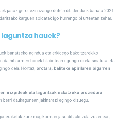
ek jasoz gero, ezin izango dutela dibidendurik banatu 2021.
daritzako karguen soldatak igo hurrengo bi urteetan zehar.
a laguntza hauek?
uek banatzeko agindua eta erkidego bakoitzarekiko
en da hitzarmen horiek hilabetean egongo direla sinatuta eta
gingo dela. Hortaz,
orotara, baliteke apirilaren bigarren
tuen irizpideak eta laguntzak eskatzeko prozedura
n berri daukagunean jakinarazi egingo dizuegu.
eguneraketak zure mugikorrean jaso ditzakezula zuzenean,