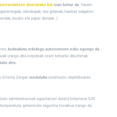
zerrendatzen direnetako bat
izan behar da.
Hauen
gardotegiak, okindegiak, taxi gidariak, hainbat salgairen
dendak, kiosko eta paper dendak…).
rren,
kudeaketa erkidego autonomoen esku egongo da.
k izango dira irizpideak ezarri beharko dituztenak.
atu dira.
o Errenta Zergan
moduluka
(estimazio objektiboaren
 (edo administrazioek egiaztatzen duten) bolumena %30
n konparatuta, gehienezko laguntza honakoa izango da: