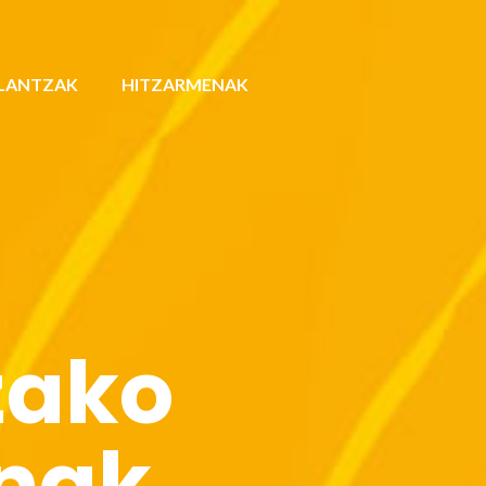
LANTZAK
HITZARMENAK
zako
enak