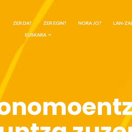
ZER DA?
ZER EGIN?
NORA JO?
LAN-ZA
EUSKARA
onomoent
untza zuz