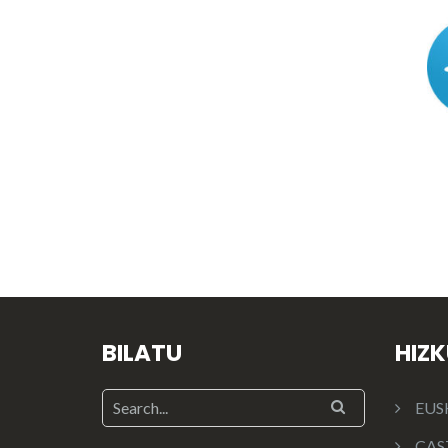
BILATU
HIZ
EUS
CAS