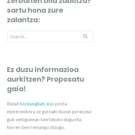
Zerbaiten bila zabiltza?
sartu hona zure
zalantza:
Ez duzu informazioa
aurkitzen? Proposatu
gaia!
Bidali
bizilan@lab.eus
posta
elektronikora ze gai nahi duzun jorratzea;
guk webgunean txertatuko dugu eta
horren berri emango dizugu.