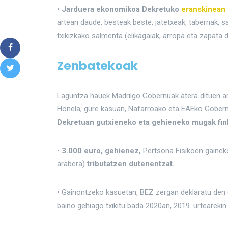
•
Jarduera ekonomikoa Dekretuko
eranskinean 
artean daude, besteak beste, jatetxeak, tabernak, sa
txikizkako salmenta (elikagaiak, arropa eta zapata 
Zenbatekoak
Laguntza hauek Madrilgo Gobernuak atera dituen a
Honela, gure kasuan, Nafarroako eta EAEko Gobernua
Dekretuan gutxieneko eta gehieneko mugak fink
•
3.000 euro, gehienez,
Pertsona Fisikoen gainek
arabera)
tributatzen dutenentzat.
• Gainontzeko kasuetan, BEZ zergan deklaratu den
baino gehiago txikitu bada 2020an, 2019. urteareki