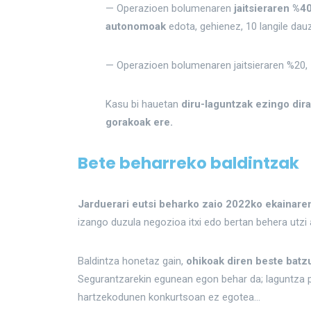
— Operazioen bolumenaren
jaitsieraren %4
autonomoak
edota, gehienez, 10 langile da
— Operazioen bolumenaren jaitsieraren %20, 
Kasu bi hauetan
diru-laguntzak ezingo dira
gorakoak ere.
Bete beharreko baldintzak
Jarduerari eutsi beharko zaio 2022ko ekainaren
izango duzula negozioa itxi edo bertan behera utzi 
Baldintza honetaz gain,
ohikoak diren beste batz
Segurantzarekin egunean egon behar da; laguntza pu
hartzekodunen konkurtsoan ez egotea…