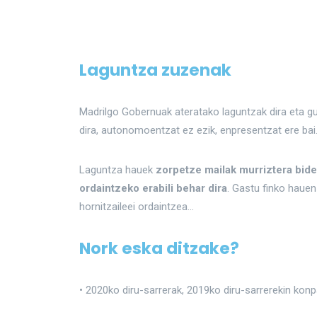
Laguntza zuzenak
Madrilgo Gobernuak ateratako laguntzak dira eta guz
dira, autonomoentzat ez ezik, enpresentzat ere bai
Laguntza hauek
zorpetze mailak murriztera bide
ordaintzeko erabili behar dira
. Gastu finko hauen 
hornitzaileei ordaintzea…
Nork eska ditzake?
• 2020ko diru-sarrerak, 2019ko diru-sarrerekin konp