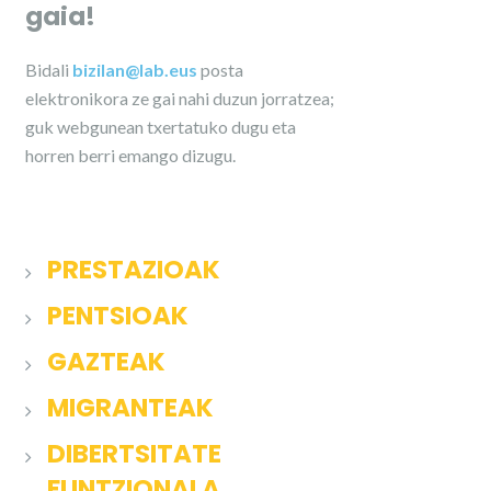
gaia!
Bidali
bizilan@lab.eus
posta
elektronikora ze gai nahi duzun jorratzea;
guk webgunean txertatuko dugu eta
horren berri emango dizugu.
PRESTAZIOAK
PENTSIOAK
GAZTEAK
MIGRANTEAK
DIBERTSITATE
FUNTZIONALA