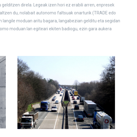
elditzen direla. Legeak izen hori ez erabili arren, enpresek
zaltzen du, nolabait autonomo faltsuak onarturik (TRADE edo
langile moduan aritu bagara, langabezian gelditu eta segidan
mo moduan lan egiteari ekiten badiogu, ezin gara aukera