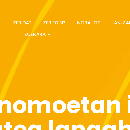
ZER DA?
ZER EGIN?
NORA JO?
LAN-ZA
EUSKARA
nomoetan 
tea langab