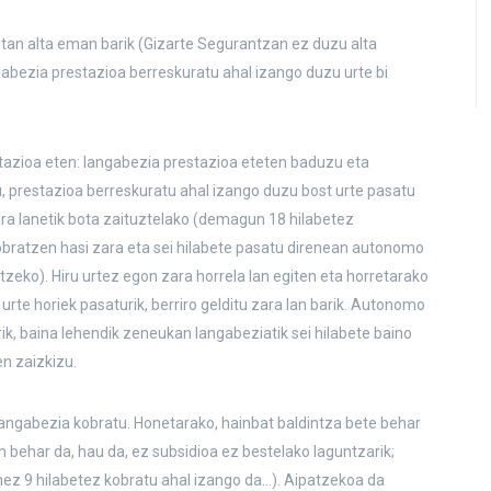
an alta eman barik (Gizarte Segurantzan ez duzu alta
gabezia prestazioa berreskuratu ahal izango duzu urte bi
azioa eten: langabezia prestazioa eteten baduzu eta
restazioa berreskuratu ahal izango duzu bost urte pasatu
ra lanetik bota zaituztelako (demagun 18 hilabetez
bratzen hasi zara eta sei hilabete pasatu direnean autonomo
zeko). Hiru urtez egon zara horrela lan egiten eta horretarako
e horiek pasaturik, berriro gelditu zara lan barik. Autonomo
, baina lehendik zeneukan langabeziatik sei hilabete baino
n zaizkizu.
angabezia kobratu. Honetarako, hainbat baldintza bete behar
n behar da, hau da, ez subsidioa ez bestelako laguntzarik;
ez 9 hilabetez kobratu ahal izango da…). Aipatzekoa da