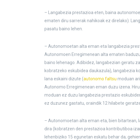
– Langabezia prestazioa eten, baina autonomoet
ematen diru sarrerak nahikoak ez direlako). Lan
pasatu baino lehen.
– Autonomoetan alta eman eta langabezia prest
Autonomoen Erregimenean alta ematen baduzu, p
baino lehenago. Adibidez, langabezian geratu za
kobratzeko eskubidea daukazula), langabezia ko
lana eskaini dizute (
autonomo faltsu
moduan arit
Autonomo Erregimenean eman duzu izena. Hiru urt
moduan ez duzu langabezia prestazio eskubiderik
ez duzunez gastatu, oraindik 12 hilabete geratze
– Autonomoetan alta eman eta, bien bitartean, l
dira (kobratzen den prestazioa kontributiboa iza
lehenbiziko 15 egunetan eskatu behar da; gehien