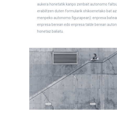
aukera honetatik kanpo zenbait autonomo faltsu g
erabiltzen duten formularik ohikoenetako bat a
menpeko autonomo figurapean): enpresa batean 
enpresa berean edo enpresa talde berean autono
honetaz baliatu.