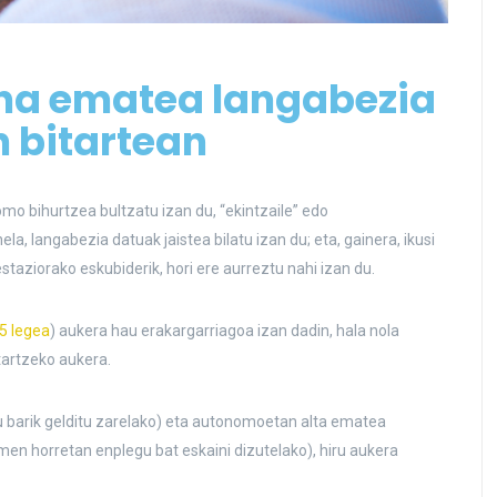
na ematea langabezia
n bitartean
o bihurtzea bultzatu izan du, “ekintzaile” edo
a, langabezia datuak jaistea bilatu izan du; eta, gainera, ikusi
ziorako eskubiderik, hori ere aurreztu nahi izan du.
5 legea
) aukera hau erakargarriagoa izan dadin, hala nola
artzeko aukera.
 barik gelditu zarelako) eta autonomoetan alta ematea
en horretan enplegu bat eskaini dizutelako), hiru aukera