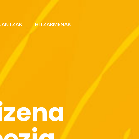
LANTZAK
HITZARMENAK
izena
ezia