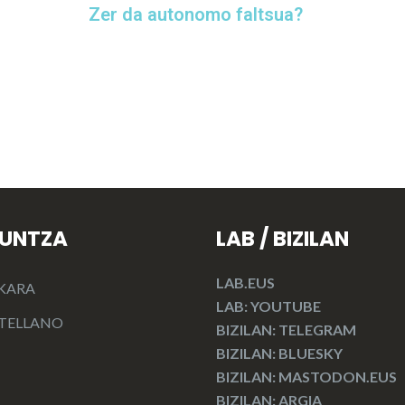
Zer da autonomo faltsua?
KUNTZA
LAB / BIZILAN
LAB.EUS
KARA
LAB: YOUTUBE
TELLANO
BIZILAN: TELEGRAM
BIZILAN: BLUESKY
BIZILAN: MASTODON.EUS
BIZILAN: ARGIA