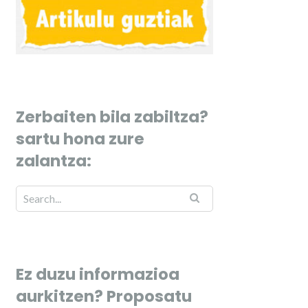
Zerbaiten bila zabiltza?
sartu hona zure
zalantza:
Ez duzu informazioa
aurkitzen? Proposatu