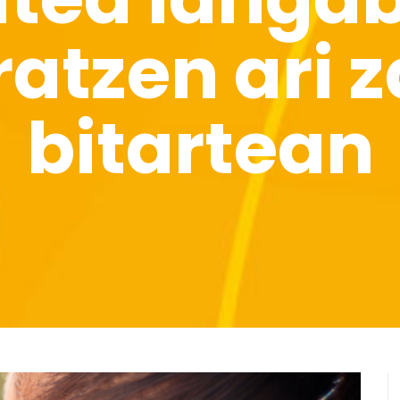
atzen ari 
bitartean