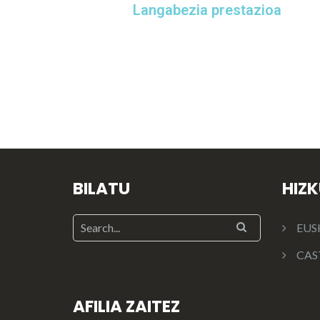
Langabezia prestazioa
BILATU
HIZ
EUS
CAS
AFILIA ZAITEZ