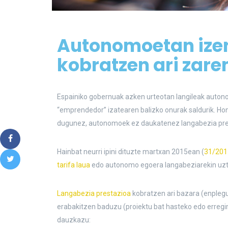
Autonomoetan ize
kobratzen ari zare
Espainiko gobernuak azken urteotan langileak autonom
“emprendedor” izatearen balizko onurak saldurik. Honel
dugunez, autonomoek ez daukatenez langabezia presta
Hainbat neurri ipini dituzte martxan 2015ean (
31/201
tarifa laua
edo autonomo egoera langabeziarekin uzt
Langabezia prestazioa
kobratzen ari bazara (enplegu
erabakitzen baduzu (proiektu bat hasteko edo erregim
dauzkazu: