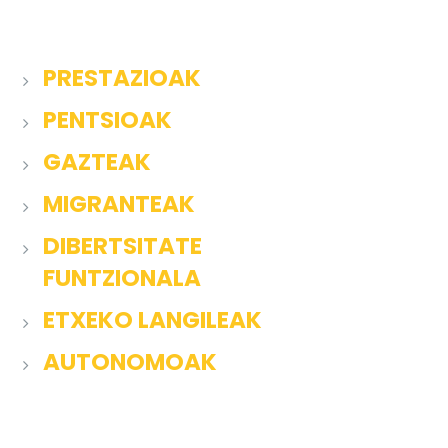
PRESTAZIOAK
PENTSIOAK
GAZTEAK
MIGRANTEAK
DIBERTSITATE
FUNTZIONALA
ETXEKO LANGILEAK
AUTONOMOAK