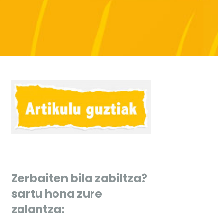
Zerbaiten bila zabiltza?
sartu hona zure
zalantza: