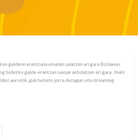
en galderei erantzuna ematen saiatzen ari gara Bizilanen.
ing bidezko galde-erantzun saioak antolatzen ari gara . Nahi
aldez aurretik, guk hobeto jorra dezagun, eta streaming