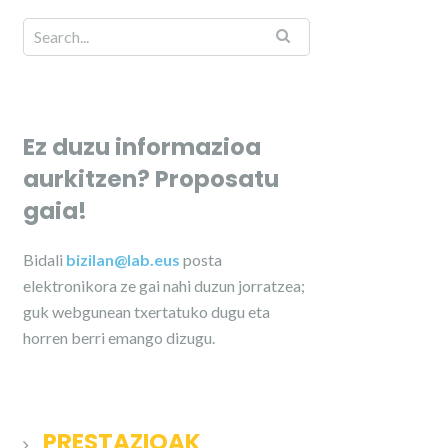
Ez duzu informazioa
aurkitzen? Proposatu
gaia!
Bidali
bizilan@lab.eus
posta
elektronikora ze gai nahi duzun jorratzea;
guk webgunean txertatuko dugu eta
horren berri emango dizugu.
PRESTAZIOAK