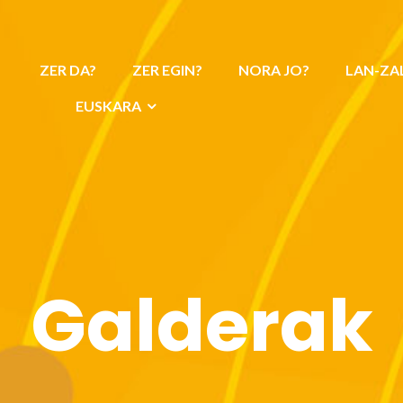
ZER DA?
ZER EGIN?
NORA JO?
LAN-ZA
EUSKARA
Galderak