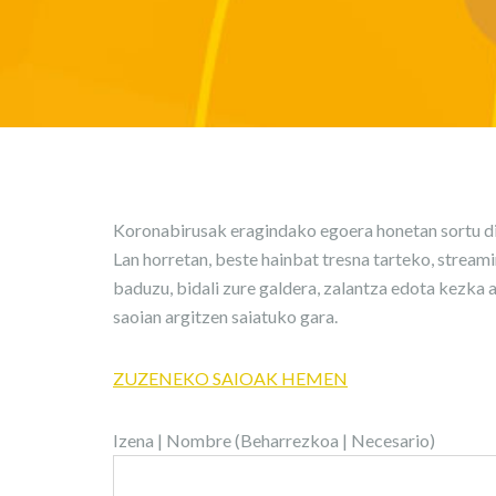
Koronabirusak eragindako egoera honetan sortu dir
Lan horretan, beste hainbat tresna tarteko, stream
baduzu, bidali zure galdera, zalantza edota kezka 
saoian argitzen saiatuko gara.
ZUZENEKO SAIOAK HEMEN
Izena | Nombre (Beharrezkoa | Necesario)