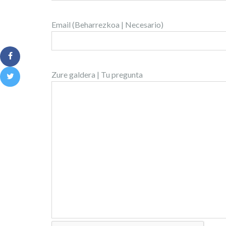
Email (Beharrezkoa | Necesario)
Zure galdera | Tu pregunta