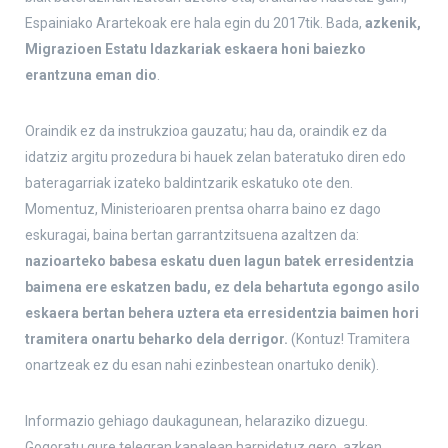
Espainiako Arartekoak ere hala egin du 2017tik. Bada,
azkenik,
Migrazioen Estatu Idazkariak eskaera honi baiezko
erantzuna eman dio
.
Oraindik ez da instrukzioa gauzatu; hau da, oraindik ez da
idatziz argitu prozedura bi hauek zelan bateratuko diren edo
bateragarriak izateko baldintzarik eskatuko ote den.
Momentuz, Ministerioaren prentsa oharra baino ez dago
eskuragai, baina bertan garrantzitsuena azaltzen da:
nazioarteko babesa eskatu duen lagun batek erresidentzia
baimena ere eskatzen badu, ez dela behartuta egongo asilo
eskaera bertan behera uztera eta erresidentzia baimen hori
tramitera onartu beharko dela derrigor.
(Kontuz! Tramitera
onartzeak ez du esan nahi ezinbestean onartuko denik).
Informazio gehiago daukagunean, helaraziko dizuegu.
Gogoratu gure telegran kanalean harpidetuz gero, azken