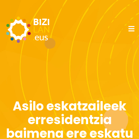
Asilo eskatzaileek
erresidentzia
baimena ere eskatu