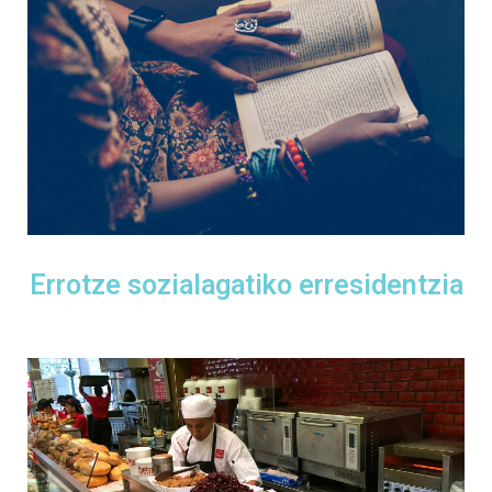
Errotze sozialagatiko erresidentzia