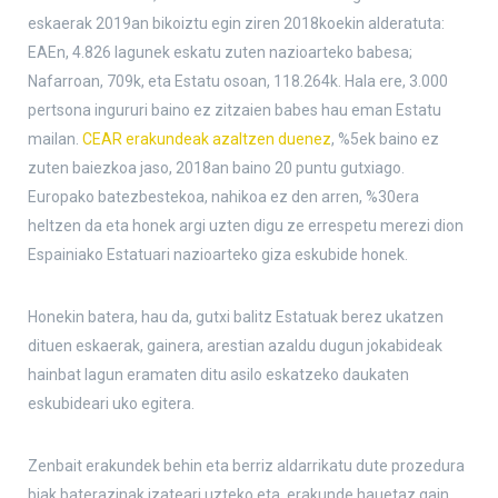
eskaerak 2019an bikoiztu egin ziren 2018koekin alderatuta:
EAEn, 4.826 lagunek eskatu zuten nazioarteko babesa;
Nafarroan, 709k, eta Estatu osoan, 118.264k. Hala ere, 3.000
pertsona ingururi baino ez zitzaien babes hau eman Estatu
mailan.
CEAR erakundeak azaltzen duenez
, %5ek baino ez
zuten baiezkoa jaso, 2018an baino 20 puntu gutxiago.
Europako batezbestekoa, nahikoa ez den arren, %30era
heltzen da eta honek argi uzten digu ze errespetu merezi dion
Espainiako Estatuari nazioarteko giza eskubide honek.
Honekin batera, hau da, gutxi balitz Estatuak berez ukatzen
dituen eskaerak, gainera, arestian azaldu dugun jokabideak
hainbat lagun eramaten ditu asilo eskatzeko daukaten
eskubideari uko egitera.
Zenbait erakundek behin eta berriz aldarrikatu dute prozedura
biak baterazinak izateari uzteko eta, erakunde hauetaz gain,