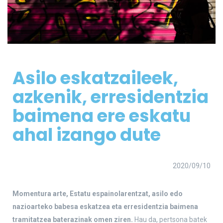
Asilo eskatzaileek,
azkenik, erresidentzia
baimena ere eskatu
ahal izango dute
2020/09/10
Momentura arte, Estatu espainolarentzat, asilo edo
nazioarteko babesa eskatzea eta erresidentzia baimena
tramitatzea baterazinak omen ziren.
Hau da, pertsona batek