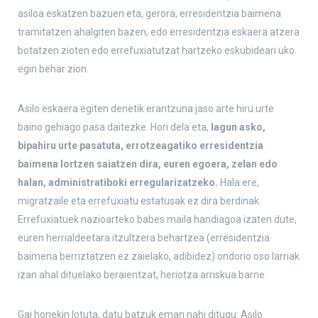
asiloa eskatzen bazuen eta, gerora, erresidentzia baimena
tramitatzen ahalgiten bazen, edo erresidentzia eskaera atzera
botatzen zioten edo errefuxiatutzat hartzeko eskubideari uko
egin behar zion.
Asilo eskaera egiten denetik erantzuna jaso arte hiru urte
baino gehiago pasa daitezke. Hori dela eta,
lagun asko,
bipahiru urte pasatuta, errotzeagatiko erresidentzia
baimena lortzen saiatzen dira, euren egoera, zelan edo
halan, administratiboki erregularizatzeko.
Hala ere,
migratzaile eta errefuxiatu estatusak ez dira berdinak.
Errefuxiatuek nazioarteko babes maila handiagoa izaten dute,
euren herrialdeetara itzultzera behartzea (erresidentzia
baimena berriztatzen ez zaielako, adibidez) ondorio oso larriak
izan ahal dituelako beraientzat, heriotza arriskua barne.
Gai honekin lotuta, datu batzuk eman nahi ditugu: Asilo