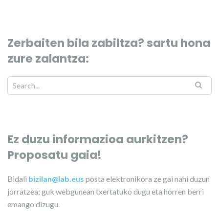
Zerbaiten bila zabiltza? sartu hona
zure zalantza:
Ez duzu informazioa aurkitzen?
Proposatu gaia!
Bidali
bizilan@lab.eus
posta elektronikora ze gai nahi duzun
jorratzea; guk webgunean txertatuko dugu eta horren berri
emango dizugu.