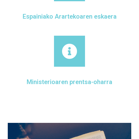
Espainiako Arartekoaren eskaera
Ministerioaren prentsa-oharra