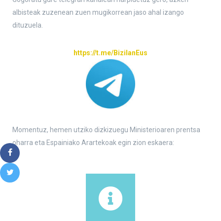
albisteak zuzenean zuen mugikorrean jaso ahal izango
dituzuela.
https://t.me/BizilanEus
Momentuz, hemen utziko dizkizuegu Ministerioaren prentsa
oharra eta Espainiako Arartekoak egin zion eskaera: