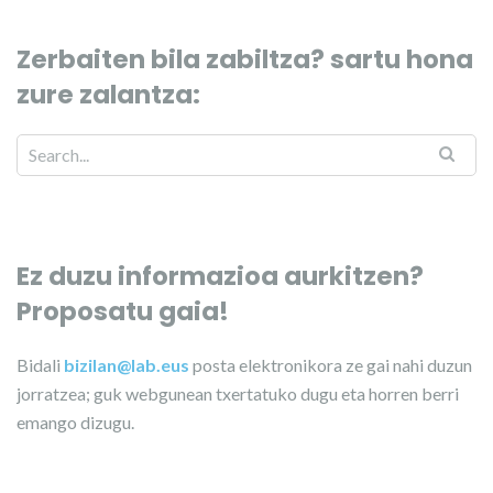
Zerbaiten bila zabiltza? sartu hona
zure zalantza:
Ez duzu informazioa aurkitzen?
Proposatu gaia!
Bidali
bizilan@lab.eus
posta elektronikora ze gai nahi duzun
jorratzea; guk webgunean txertatuko dugu eta horren berri
emango dizugu.