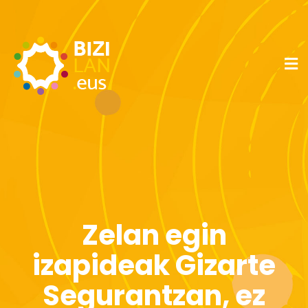
Zelan egin
izapideak Gizarte
Segurantzan, ez