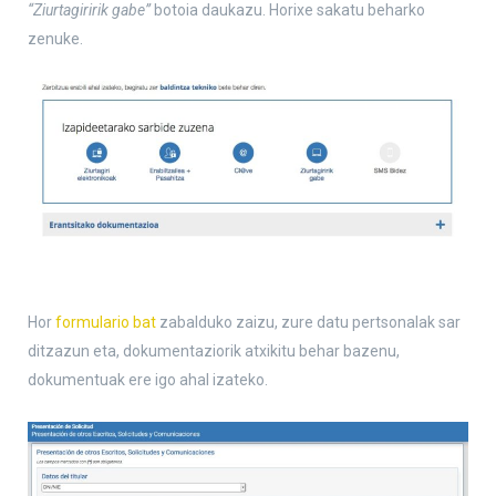
“Ziurtagiririk gabe”
botoia daukazu. Horixe sakatu beharko
zenuke.
Hor
formulario bat
zabalduko zaizu, zure datu pertsonalak sar
ditzazun eta, dokumentaziorik atxikitu behar bazenu,
dokumentuak ere igo ahal izateko.