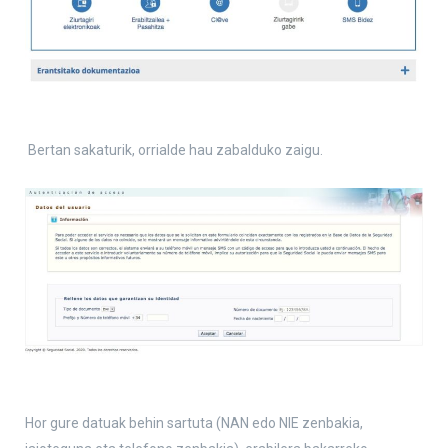
Bertan sakaturik, orrialde hau zabalduko zaigu.
Hor gure datuak behin sartuta (NAN edo NIE zenbakia,