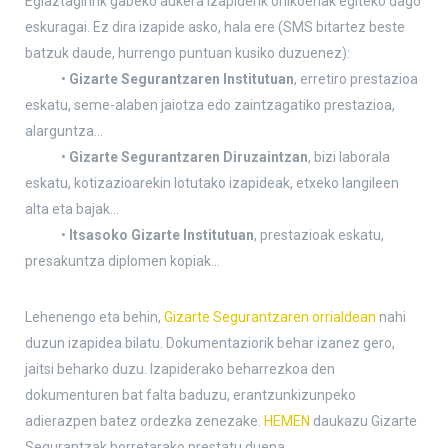
Egiaztagiririk gabeko aukera izapiderik ohikoenak egiteko dago
eskuragai. Ez dira izapide asko, hala ere (SMS bitartez beste
batzuk daude, hurrengo puntuan kusiko duzuenez):
•
Gizarte Segurantzaren Institutuan
, erretiro prestazioa
eskatu, seme-alaben jaiotza edo zaintzagatiko prestazioa,
alarguntza…
•
Gizarte Segurantzaren Diruzaintzan
, bizi laborala
eskatu, kotizazioarekin lotutako izapideak, etxeko langileen
alta eta bajak…
•
Itsasoko Gizarte Institutuan
, prestazioak eskatu,
presakuntza diplomen kopiak…
Lehenengo eta behin,
Gizarte Segurantzaren orrialdean
nahi
duzun izapidea bilatu. Dokumentaziorik behar izanez gero,
jaitsi beharko duzu. Izapiderako beharrezkoa den
dokumenturen bat falta baduzu, erantzunkizunpeko
adierazpen batez ordezka zenezake.
HEMEN
daukazu Gizarte
Segurantzak horretarako prestatu duena.