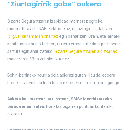
“Ziurtagiririk gabe” aukera
Gizarte Segurantzaren izapideak internetez egiteko,
momentura arte NAN elektronikoz, egiaztagiri digitalaz edo
“cl@ve” sistemaren bitartez
egin behar zen. Orain, eta larrialdi
sanitarioak iraun bitartean, aukera eman dute datu pertsonalak
sartuta egin ahal izateko,
Gizarte Segurantzaren aldizkariak
maiatzaren 13an zabaldu zuenez.
Behin-behineko neurria dela adierazi zuten. Hau da, egoera
honek dirauen bitartean baino ez omen dela martxan egongo.
Aukera hau martxan jarri ostean, SMSz identifikatzeko
parada eman zuten.
Honetaz bigarren puntuan kontatuko
dizuegu.