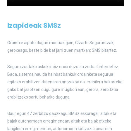
Izapideak SMSz
Oraintxe aipatu dugun moduaz gain, Gizarte Segurantzak,
geroxeago, beste bide bat jarri zuen martxan: SMS bitartez.
Seguru zuotako askok inoiz erosi duzuela zerbait internetez.
Bada, sistema hau da hainbat bankuk ordainketa segurua
egiteko erabiltzen dutenaren antzekoa da: erabilera bakarreko
gako bat jasotzen dugu gure mugikorrean, gerora, zerbitzua
erabiltzeko sartu beharko duguna.
Gaur egun 47 zerbitzu dauzkagu SMSz eskuragai: altak eta
bajak autonomoen erregimenean, altak eta bajak etxeko
langileen erregimenean, autonomoen kotizazio oinarrien