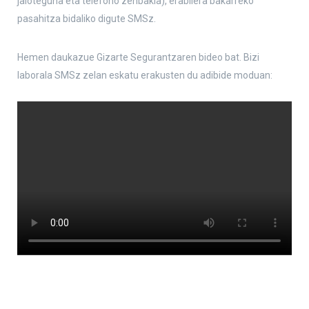
jaioteguna eta telefono zenbakia), erabilera bakarreko
pasahitza bidaliko digute SMSz.
Hemen daukazue Gizarte Segurantzaren bideo bat. Bizi
laborala SMSz zelan eskatu erakusten du adibide moduan: