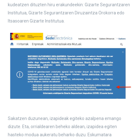
kudeatzen dituzten hiru erakundeekin: Gizarte Segurantzaren
Institutua, Gizarte Segurantzaren Diruzaintza Orokorra edo
Itsasoaren Gizarte Institutua.
Sakatzen duzunean, izapideak egiteko azalpena emango
dizute. Eta, orrialdearen beheko aldean, izapidea egiten
hasteko modua aukeratu beharko duzu. Eskumatara