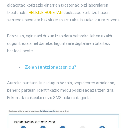
aldaketak, kotizazio oinarrien txostenak, bizi laboralaren
txostenak…
HELBIDE HONETAN
daukazue zerbitzu hauen
zerrenda osoa eta bakoitzera sartu ahal izateko lotura zuzena.
Edozelan, egin nahi duzun izapidera heltzeko, lehen azaldu
dugun bezala hel daiteke, laguntzaile digitalaren bitartez,
besteak beste.
Zelan funtzionatzen du?
Aurreko puntuan ikusi dugun bezala, izapidearen orrialdean,
beheko partean, identifikazio modu posibleak azaltzen dira.
Eskumatara ikusiko duzu SMS aukera dagoela.