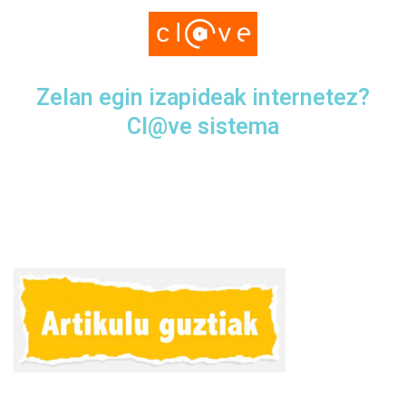
Zelan egin izapideak internetez?
Cl@ve sistema