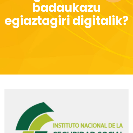
badaukazu
egiaztagiri digitalik?