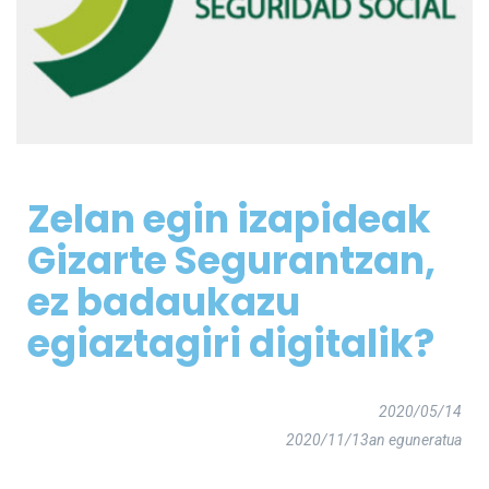
Zelan egin izapideak
Gizarte Segurantzan,
ez badaukazu
egiaztagiri digitalik?
2020/05/14
2020/11/13an eguneratua