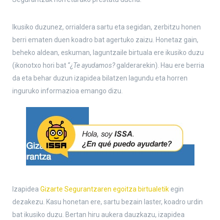
Ikusiko duzunez, orrialdera sartu eta segidan, zerbitzu honen
berri ematen duen koadro bat agertuko zaizu. Honetaz gain,
beheko aldean, eskuman, laguntzaile birtuala ere ikusiko duzu
(ikonotxo hori bat “
¿Te ayudamos?
galderarekin). Hau ere berria
da eta behar duzun izapidea bilatzen lagundu eta horren
inguruko informazioa emango dizu.
Izapidea
Gizarte Segurantzaren egoitza birtualetik
egin
dezakezu. Kasu honetan ere, sartu bezain laster, koadro urdin
bat ikusiko duzu. Bertan hiru aukera dauzkazu, izapidea