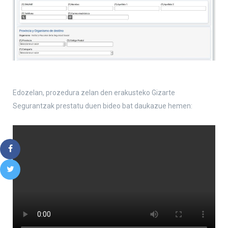
Edozelan, prozedura zelan den erakusteko Gizarte
Segurantzak prestatu duen bideo bat daukazue hemen: