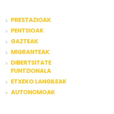
PRESTAZIOAK
PENTSIOAK
GAZTEAK
MIGRANTEAK
DIBERTSITATE
FUNTZIONALA
ETXEKO LANGILEAK
AUTONOMOAK