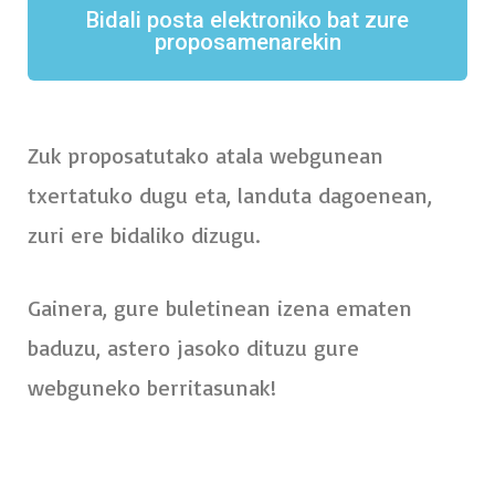
Bidali posta elektroniko bat zure
proposamenarekin
Zuk proposatutako atala webgunean
txertatuko dugu eta, landuta dagoenean,
zuri ere bidaliko dizugu.
Gainera, gure buletinean izena ematen
baduzu, astero jasoko dituzu gure
webguneko berritasunak!