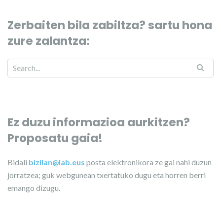
Zerbaiten bila zabiltza? sartu hona
zure zalantza:
Ez duzu informazioa aurkitzen?
Proposatu gaia!
Bidali
bizilan@lab.eus
posta elektronikora ze gai nahi duzun
jorratzea; guk webgunean txertatuko dugu eta horren berri
emango dizugu.