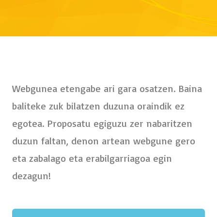
Webgunea etengabe ari gara osatzen. Baina
baliteke zuk bilatzen duzuna oraindik ez
egotea. Proposatu egiguzu zer nabaritzen
duzun faltan, denon artean webgune gero
eta zabalago eta erabilgarriagoa egin
dezagun!