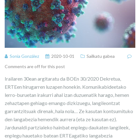
Sonia González
2020-10-01
Sailkatu gabea
Comments are off for this post
Irailaren 30ean argitaratu da BOEn 30/2020 Dekretua,
ERTEen hirugarren luzapen honekin. Komunikabideetako
lerro-buruetan irakurri ahal izan duzuenatik harago, hemen
zehaztapen gehiago emango dizkizuegu, langileontzat
garrantzitsuak direnak, hala nola… Ze kasutan kontsumituko
den langabezia hemendik aurrera (eta ze kasutan ez).
Jardunaldi partzialeko hainbat enplegu daukaten langileek,
enplegu hauetako batean ERTEagatiko langabezia