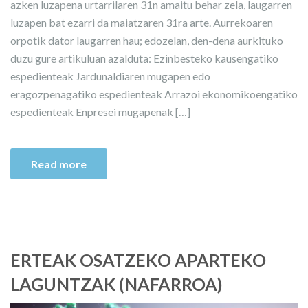
azken luzapena urtarrilaren 31n amaitu behar zela, laugarren
luzapen bat ezarri da maiatzaren 31ra arte. Aurrekoaren
orpotik dator laugarren hau; edozelan, den-dena aurkituko
duzu gure artikuluan azalduta: Ezinbesteko kausengatiko
espedienteak Jardunaldiaren mugapen edo
eragozpenagatiko espedienteak Arrazoi ekonomikoengatiko
espedienteak Enpresei mugapenak […]
Read more
ERTEAK OSATZEKO APARTEKO
LAGUNTZAK (NAFARROA)