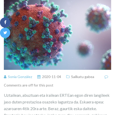
Sonia González
2020-11-04
Sailkatu gabea
Comments are off for this post
Uztailean, abuztuan eta irailean ERTEan egon diren langileek
jaso duten prestazioa osazeko laguntza da. Eskaera epea:
azaroaren 4tik 20ra arte. Beraz, gaurtik eska daiteke.