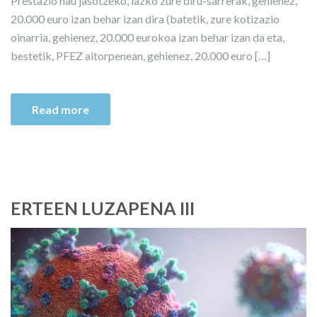
Prestazio hau jasotzeko, iazko zure diru-sarrerak, gehienez,
20.000 euro izan behar izan dira (batetik, zure kotizazio
oinarria, gehienez, 20.000 eurokoa izan behar izan da eta,
bestetik, PFEZ aitorpenean, gehienez, 20.000 euro […]
Read more
ERTEEN LUZAPENA III