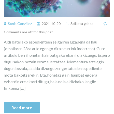
Sonia González
2021-10-20
Sailkatu gabea
Comments are off for this post
Aldi baterako espedienteen seigarren luzapena da hau
(otsailaren 28ra arte egongo dira neurriok indarrean). Gure
artikulu berri honetan hainbat gako ekarri dizkizuegu. Espero
dugu sakon bezain erraz suertatzea. Momentura arte egin
dugun bezala, azaldu dizuegu zer gertatu den espediente
mota bakoitzarekin. Eta, honetaz gain, hainbat egoera
ezberdin ere ekarri ditugu, hala nola aldizkako langile
finkoena […]
Read more