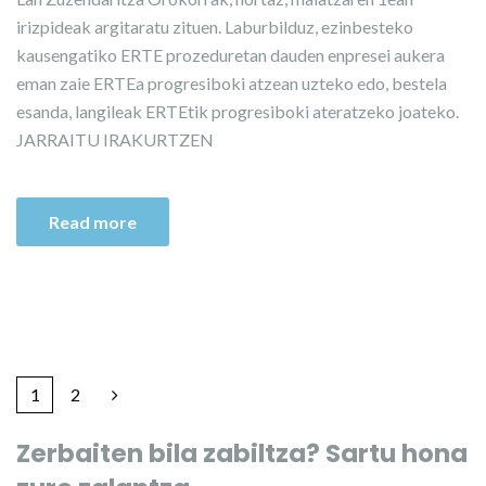
irizpideak argitaratu zituen. Laburbilduz, ezinbesteko
kausengatiko ERTE prozeduretan dauden enpresei aukera
eman zaie ERTEa progresiboki atzean uzteko edo, bestela
esanda, langileak ERTEtik progresiboki ateratzeko joateko.
JARRAITU IRAKURTZEN
Read more
1
2
Zerbaiten bila zabiltza? Sartu hona