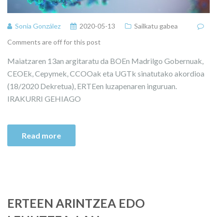
Sonia González
2020-05-13
Sailkatu gabea
Comments are off for this post
Maiatzaren 13an argitaratu da BOEn Madrilgo Gobernuak,
CEOEk, Cepymek, CCOOak eta UGTk sinatutako akordioa
(18/2020 Dekretua), ERTEen luzapenaren inguruan.
IRAKURRI GEHIAGO
Read more
ERTEEN ARINTZEA EDO