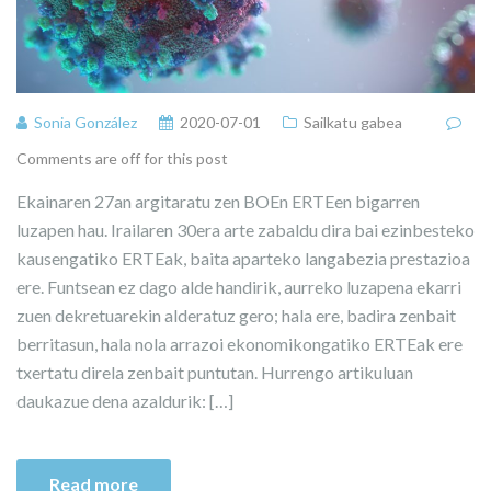
Sonia González
2020-07-01
Sailkatu gabea
Comments are off for this post
Ekainaren 27an argitaratu zen BOEn ERTEen bigarren
luzapen hau. Irailaren 30era arte zabaldu dira bai ezinbesteko
kausengatiko ERTEak, baita aparteko langabezia prestazioa
ere. Funtsean ez dago alde handirik, aurreko luzapena ekarri
zuen dekretuarekin alderatuz gero; hala ere, badira zenbait
berritasun, hala nola arrazoi ekonomikongatiko ERTEak ere
txertatu direla zenbait puntutan. Hurrengo artikuluan
daukazue dena azaldurik: […]
Read more