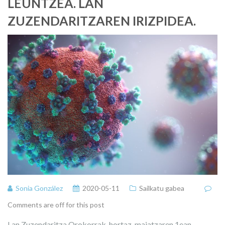
LEUNTZEA. LAN
ZUZENDARITZAREN IRIZPIDEA.
Sonia González
2020-05-11
Sailkatu gabea
Comments are off for this post
Lan Zuzendaritza Orokorrak, hortaz, maiatzaren 1ean