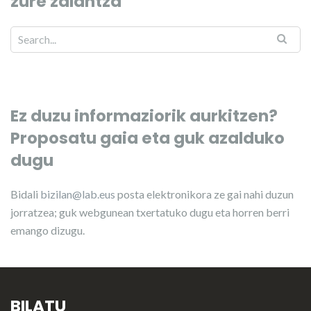
zure zalantza
Ez duzu informaziorik aurkitzen?
Proposatu gaia eta guk azalduko
dugu
Bidali
bizilan@lab.eus
posta elektronikora ze gai nahi duzun
jorratzea; guk webgunean txertatuko dugu eta horren berri
emango dizugu.
BILATU