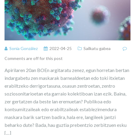
Sonia González
2022-04-25
Sailkatu gabea
Comments are off for this post
Apirilaren 20an BOEn argitaratu zenez, egun horretan bertan
indargabetu zen maskarak barnealdeetan edo toki itxietan
erabiltzeko derrigortasuna, osasun zentroetan, zentro
soziosonitarioetan eta garraio kolektiboan izan ezik. Baina,
zer gertatzen da beste lan eremuetan? Publikoa edo
kontsumitzaileak edo erabiltzaileak establezimendura
maskara barik sartzen badira, hala ere, langileek jantzi
beharko dute? Bada, hau guztia prebentzio zerbitzuen esku
[…]