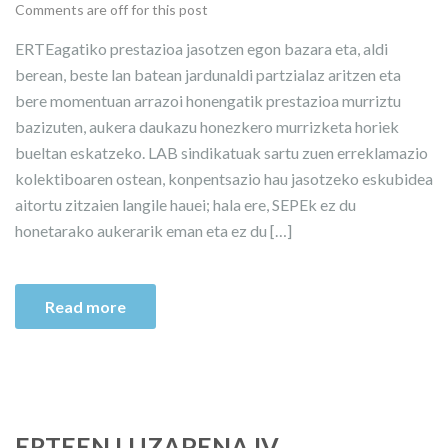
Comments are off for this post
ERTEagatiko prestazioa jasotzen egon bazara eta, aldi
berean, beste lan batean jardunaldi partzialaz aritzen eta
bere momentuan arrazoi honengatik prestazioa murriztu
bazizuten, aukera daukazu honezkero murrizketa horiek
bueltan eskatzeko. LAB sindikatuak sartu zuen erreklamazio
kolektiboaren ostean, konpentsazio hau jasotzeko eskubidea
aitortu zitzaien langile hauei; hala ere, SEPEk ez du
honetarako aukerarik eman eta ez du […]
Read more
ERTEEN LUZAPENA IV