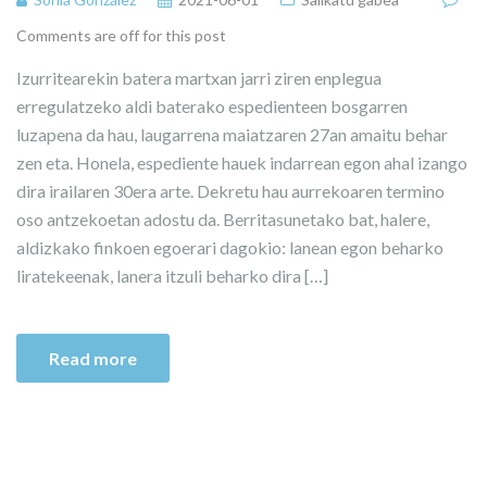
Comments are off for this post
Izurritearekin batera martxan jarri ziren enplegua
erregulatzeko aldi baterako espedienteen bosgarren
luzapena da hau, laugarrena maiatzaren 27an amaitu behar
zen eta. Honela, espediente hauek indarrean egon ahal izango
dira irailaren 30era arte. Dekretu hau aurrekoaren termino
oso antzekoetan adostu da. Berritasunetako bat, halere,
aldizkako finkoen egoerari dagokio: lanean egon beharko
liratekeenak, lanera itzuli beharko dira […]
Read more