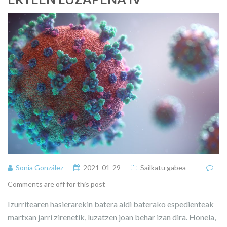
Sonia González
2021-01-29
Sailkatu gabea
Comments are off for this post
Izurritearen hasierarekin batera aldi baterako espedienteak
martxan jarri zirenetik, luzatzen joan behar izan dira. Honela,