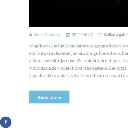
Sonia González
2024-09-27
Sailkatu gabe
Mugikortasun funtzionalaren eta geografikoaren os
eta lantoki aldaketak jorratu ditugu honezkero, ba
aldatu ahal ditu: jardunaldia, soldata, ordutegia, 
indibiduala zein kolektiboa izan daiteke. Bakoitza
legeak zelako aukerak islatzen dituen ere ekarri diz
Read more