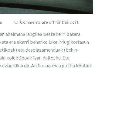
a
Comments are off for this post
n ahalmena langilea beste herri batera
aketa ere ekarri beharko luke. Mugikortasun
betikoak) eta desplazamenduak (behin-
ala kolektiboak izan daitezke. Eta
 ezberdina da. Artikuluan hau guztia kontatu