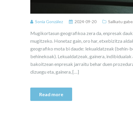
Sonia González
2024-09-20
Sailkatu gabe
Mugikortasun geografikoa zera da, enpresak dauka
mugitzeko. Honetaz gain, oro har, etxebizitza ald
geografiko mota bi daude: lekualdatzeak (behin-
behinekoak). Lekualdatzeak, gainera, indibidualak 
bakoitzean enpresak jarraitu behar duen prozedura
dizuegu eta, gainera, […]
Read more