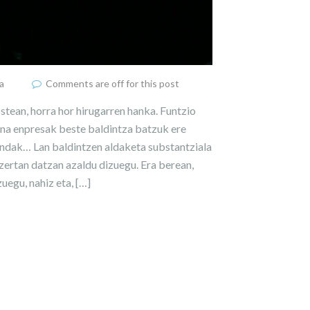
a
Comments are off for this post
tean, horra hor hirugarren hanka. Funtzio
ina enpresak beste baldintza batzuk ere
txandak… Lan baldintzen aldaketa substantziala
 zertan datzan azaldu dizuegu. Era berean,
uegu, nahiz eta, […]