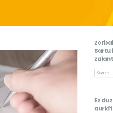
Zerbai
Sartu
zalan
Ez duz
aurki