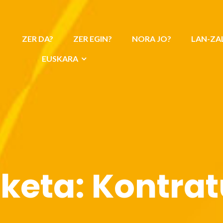
ZER DA?
ZER EGIN?
NORA JO?
LAN-ZA
EUSKARA
iketa:
Kontra