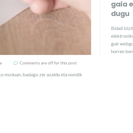
gaia 
dugu
Bidali
bizi
elektroniko
guk webgu
horren ber
a
Comments are off for this post
iko moduan, badago zer azaldu eta nondik