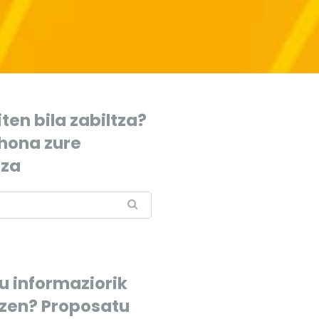
ten bila zabiltza?
 hona zure
tza
u informaziorik
tzen? Proposatu