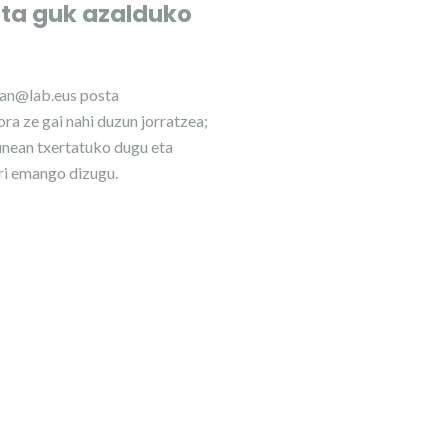
eta guk azalduko
lan@lab.eus
posta
ra ze gai nahi duzun jorratzea;
nean txertatuko dugu eta
ri emango dizugu.