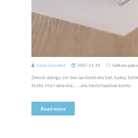
Sonia González
2025-11-19
Sailkatu gabe
Denok dakigu zer den lan kontratu bat, baina, bet
tiratu. Hori dela eta… …eta beste hainbat kontu
Read more