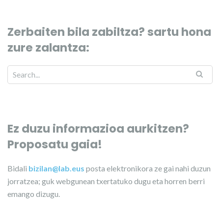
Zerbaiten bila zabiltza? sartu hona
zure zalantza:
Ez duzu informazioa aurkitzen?
Proposatu gaia!
Bidali
bizilan@lab.eus
posta elektronikora ze gai nahi duzun
jorratzea; guk webgunean txertatuko dugu eta horren berri
emango dizugu.