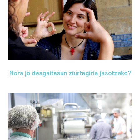
Nora jo desgaitasun ziurtagiria jasotzeko?