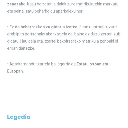
zenezak
e. Kasu horretan, udalak zure matrikularekin markatu
eta seinalizatu beharko du aparkaleku hori.
•
Ez da beharrezkoa zu gidaria izatea.
Esan nahi baita, zure
erabilpen pertsonalerako txartela da, baina ez duzu zertan zuk
gidatu. Hau dela eta, txartel bakoitzerako matrikula zenbaki bi
eman daitezke.
• Aparkamendu txartela baliogarria da
Estatu osoan eta
Europa
n.
Legedia