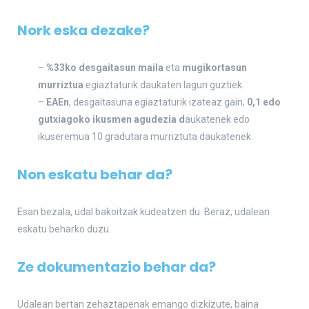
Nork eska dezake?
–
%33ko desgaitasun maila
eta
mugikortasun
murriztua
egiaztaturik daukaten lagun guztiek.
–
EAEn
, desgaitasuna egiaztaturik izateaz gain,
0,1 edo
gutxiagoko ikusmen agudezia d
aukatenek edo
ikuseremua 10 gradutara murriztuta daukatenek.
Non eskatu behar da?
Esan bezala, udal bakoitzak kudeatzen du. Beraz, udalean
eskatu beharko duzu.
Ze dokumentaz
io be
har da?
Udalean bertan zehaztapenak emango dizkizute, baina