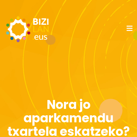
Nora jo
aparkamendu
txartela eskatzeko?