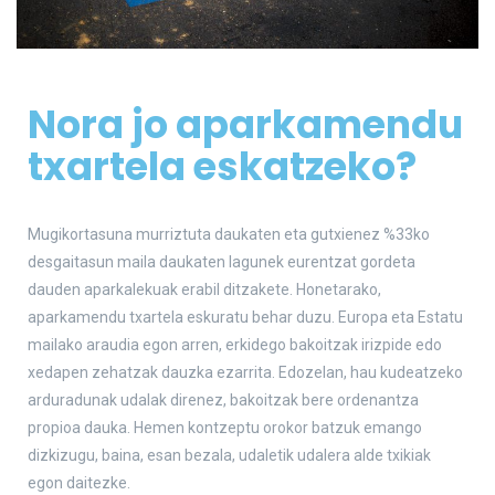
Nora jo aparkamendu
txartela eskatzeko?
Mugikortasuna murriztuta daukaten eta gutxienez %33ko
desgaitasun maila daukaten lagunek eurentzat gordeta
dauden aparkalekuak erabil ditzakete. Honetarako,
aparkamendu txartela eskuratu behar duzu. Europa eta Estatu
mailako araudia egon arren, erkidego bakoitzak irizpide edo
xedapen zehatzak dauzka ezarrita. Edozelan, hau kudeatzeko
arduradunak udalak direnez, bakoitzak bere ordenantza
propioa dauka. Hemen kontzeptu orokor batzuk emango
dizkizugu, baina, esan bezala, udaletik udalera alde txikiak
egon daitezke.