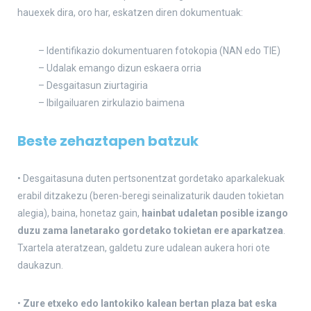
hauexek dira, oro har, eskatzen diren dokumentuak:
– Identifikazio dokumentuaren fotokopia (NAN edo TIE)
– Udalak emango dizun eskaera orria
– Desgaitasun ziurtagiria
– Ibilgailuaren zirkulazio baimena
Beste zehaztapen batzuk
• Desgaitasuna duten pertsonentzat gordetako aparkalekuak
erabil ditzakezu (beren-beregi seinalizaturik dauden tokietan
alegia), baina, honetaz gain,
hainbat udaletan posible izango
duzu zama lanetarako gordetako tokietan ere aparkatzea
.
Txartela ateratzean, galdetu zure udalean aukera hori ote
daukazun.
•
Zure etxeko edo lantokiko kalean bertan plaza bat eska