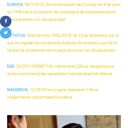
EUROPA
:
98/376/CE: Recomendación del Consejo de 4 de junio
de 1998 sobre la creación de una tarjeta de estacionamiento
para personas con discapacidad
ESTATUA:
Real Decreto 1056/2014, de 12 de diciembre, por el
que se regulan las condiciones básicas de emisión y uso de la
tarjeta de estacionamiento para personas con discapacidad
EAE:
50/2016 DEKRETUA, martxoaren 22koa, desgaitasuna
duten pertsonentzako aparkatze-txartela arautzen duena.
NAFARROA:
12/2018 Foru Legea, ekainaren 14koa,
irisgarritasun unibertsalari buruzkoa