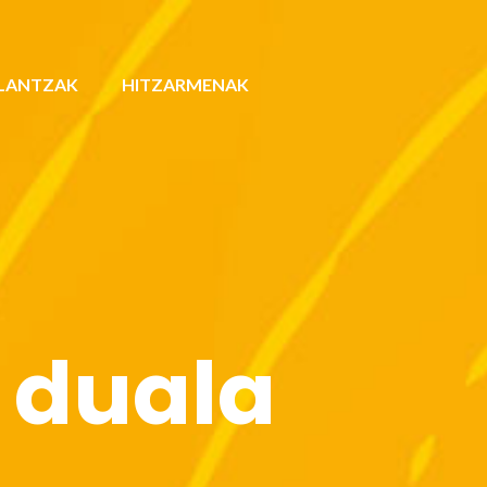
LANTZAK
HITZARMENAK
 duala