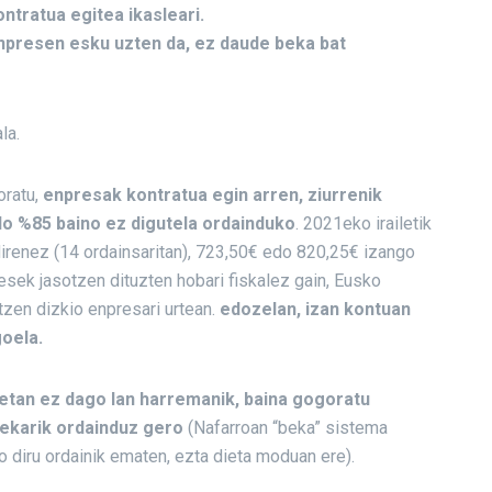
ntratua egitea ikasleari.
Enpresen esku uzten da, ez daude beka bat
la.
oratu,
enpresak kontratua egin arren, ziurrenik
o %85 baino ez digutela ordainduko
. 2021eko irailetik
irenez (14 ordainsaritan), 723,50€ edo 820,25€ izango
esek jasotzen dituzten hobari fiskalez gain, Eusko
tzen dizkio enpresari urtean.
edozelan, izan kontuan
oela.
etan ez dago lan harremanik, baina gogoratu
bekarik ordainduz gero
(Nafarroan “beka” sistema
 diru ordainik ematen, ezta dieta moduan ere).