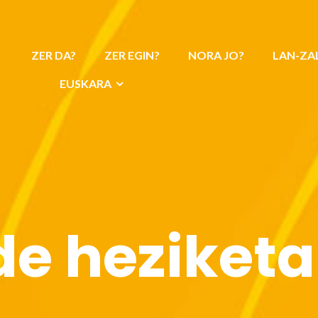
ZER DA?
ZER EGIN?
NORA JO?
LAN-ZA
EUSKARA
de heziketa