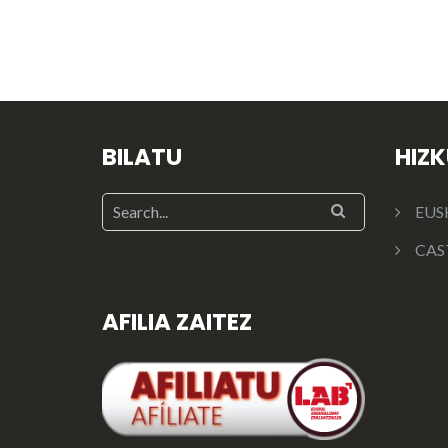
BILATU
HIZ
EUS
CAS
AFILIA ZAITEZ