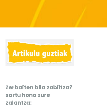
Zerbaiten bila zabiltza?
sartu hona zure
zalantza: