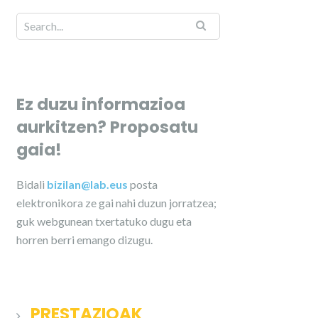
Ez duzu informazioa
aurkitzen? Proposatu
gaia!
Bidali
bizilan@lab.eus
posta
elektronikora ze gai nahi duzun jorratzea;
guk webgunean txertatuko dugu eta
horren berri emango dizugu.
PRESTAZIOAK