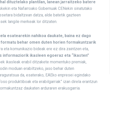
hal dituztelako plantilan, lanean jarraitzeko batere
askekin eta Nafarroako Gobernuak CENekin sinatutako
setara bidaltzean datza, alde batetik gazteen
sek langile merkeak lor ditzaten.
tela esatearekin nahikoa daukate, baina ez dago
ta formatu behar omen duten horien formakuntzarik
a eta komunikazio bideak ere ez dira zaintzen eta,
 informaziorik ikasleen egoeraz eta “ikasten”
k ikasleak erabil ditzakete momentuko premiak,
modin moduan erabiltzeko, jaso behar duten
uraguratsua da, esaterako, EAEko enpresei egindako
oso produktiboak eta erabilgarriak” izan direla erantzun
ormakuntzaz daukaten arduraren erakusgarria.