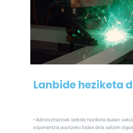
Lanbide heziketa 
• Administrazioek lanbide heziketa dualari seku
esperientzia jasotzeko bidea dela saltzen digut