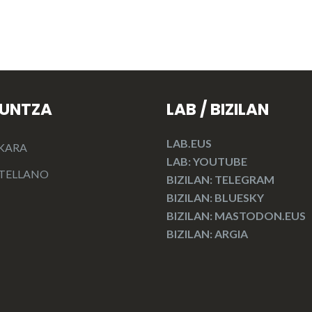
KUNTZA
LAB / BIZILAN
LAB.EUS
KARA
LAB: YOUTUBE
TELLANO
BIZILAN: TELEGRAM
BIZILAN: BLUESKY
BIZILAN: MASTODON.EUS
BIZILAN: ARGIA