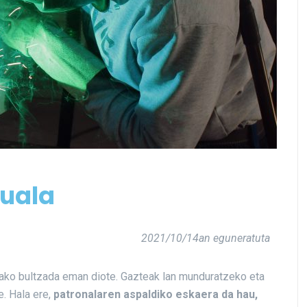
duala
2021/10/14an eguneratuta
lako bultzada eman diote. Gazteak lan munduratzeko eta
e. Hala ere,
patronalaren aspaldiko eskaera da hau,