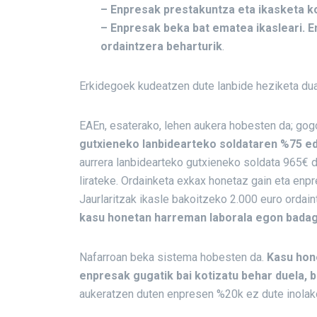
– Enpresak prestakuntza eta ikasketa ko
– Enpresak beka bat ematea ikasleari. 
ordaintzera beharturik
.
Erkidegoek kudeatzen dute lanbide heziketa dua
EAEn, esaterako, lehen aukera hobesten da; gog
gutxieneko lanbidearteko soldataren %75 ed
aurrera lanbidearteko gutxieneko soldata 965€ d
lirateke. Ordainketa exkax honetaz gain eta enpr
Jaurlaritzak ikasle bakoitzeko 2.000 euro ordain
kasu honetan harreman laborala egon badag
Nafarroan beka sistema hobesten da.
Kasu hon
enpresak gugatik bai kotizatu behar duela, 
aukeratzen duten enpresen %20k ez dute inolako