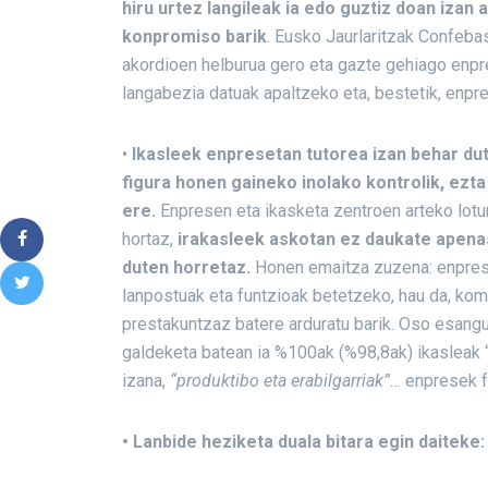
hiru urtez langileak ia edo guztiz doan izan a
konpromiso barik
. Eusko Jaurlaritzak Confeb
akordioen helburua gero eta gazte gehiago enpre
langabezia datuak apaltzeko eta, bestetik, enpre
•
Ikasleek enpresetan tutorea izan behar du
figura honen gaineko inolako kontrolik, ez
ere.
Enpresen eta ikasketa zentroen arteko lotur
hortaz,
irakasleek askotan ez daukate apenas
duten horretaz.
Honen emaitza zuzena: enprese
lanpostuak eta funtzioak betetzeko, hau da, ko
prestakuntzaz batere arduratu barik. Oso esang
galdeketa batean ia %100ak (%98,8ak) ikasleak “
izana,
“produktibo eta erabilgarriak”
… enpresek f
• Lanbide heziketa duala bitara egin daiteke: