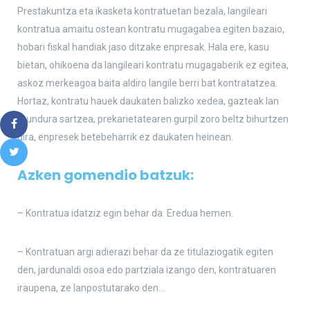
Prestakuntza eta ikasketa kontratuetan bezala, langileari
kontratua amaitu ostean kontratu mugagabea egiten bazaio,
hobari fiskal handiak jaso ditzake enpresak. Hala ere, kasu
bietan, ohikoena da langileari kontratu mugagaberik ez egitea,
askoz merkeagoa baita aldiro langile berri bat kontratatzea.
Hortaz, kontratu hauek daukaten balizko xedea, gazteak lan
mundura sartzea, prekarietatearen gurpil zoro beltz bihurtzen
dira, enpresek betebeharrik ez daukaten heinean.
Azken gomendio batzuk:
– Kontratua idatziz egin behar da. Eredua hemen.
– Kontratuan argi adierazi behar da ze titulaziogatik egiten
den, jardunaldi osoa edo partziala izango den, kontratuaren
iraupena, ze lanpostutarako den…