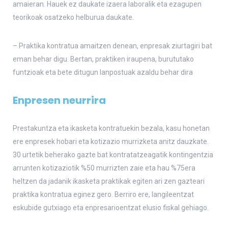
amaieran. Hauek ez daukate izaera laboralik eta ezagupen
teorikoak osatzeko helburua daukate.
– Praktika kontratua amaitzen denean, enpresak ziurtagiri bat
eman behar digu. Bertan, praktiken iraupena, burututako
funtzioak eta bete ditugun lanpostuak azaldu behar dira
Enpresen neurrira
Prestakuntza eta ikasketa kontratuekin bezala, kasu honetan
ere enpresek hobari eta kotizazio murrizketa anitz dauzkate.
30 urtetik beherako gazte bat kontratatzeagatik kontingentzia
arrunten kotizaziotik %50 murrizten zaie eta hau %75era
heltzen da jadanik ikasketa praktikak egiten ari zen gazteari
praktika kontratua eginez gero. Berriro ere, langileentzat
eskubide gutxiago eta enpresarioentzat elusio fiskal gehiago.