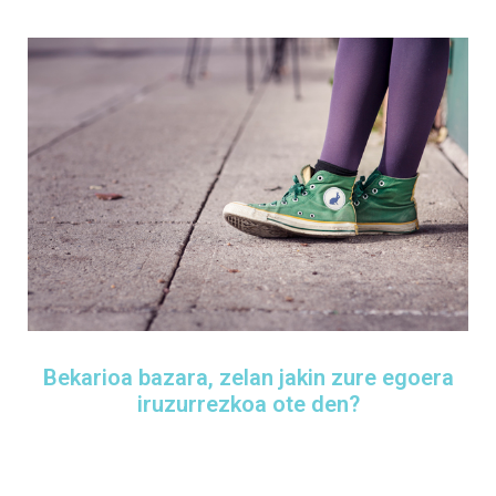
Bekarioa bazara, zelan jakin zure egoera
iruzurrezkoa ote den?