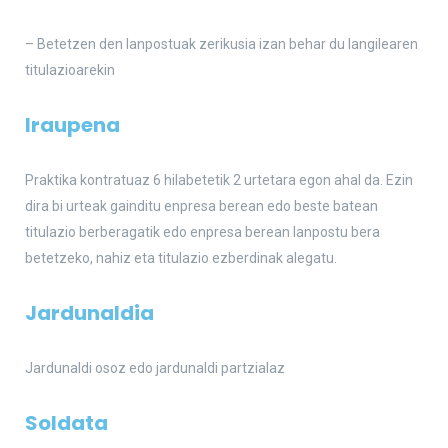
– Betetzen den lanpostuak zerikusia izan behar du langilearen
titulazioarekin
Iraupena
Praktika kontratuaz 6 hilabetetik 2 urtetara egon ahal da. Ezin
dira bi urteak gainditu enpresa berean edo beste batean
titulazio berberagatik edo enpresa berean lanpostu bera
betetzeko, nahiz eta titulazio ezberdinak alegatu.
Jardunaldia
Jardunaldi osoz edo jardunaldi partzialaz
Soldata