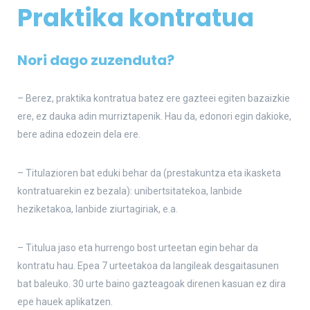
Praktika kontratua
Nori dago zuzenduta?
– Berez, praktika kontratua batez ere gazteei egiten bazaizkie
ere, ez dauka adin murriztapenik. Hau da, edonori egin dakioke,
bere adina edozein dela ere.
– Titulazioren bat eduki behar da (prestakuntza eta ikasketa
kontratuarekin ez bezala): unibertsitatekoa, lanbide
heziketakoa, lanbide ziurtagiriak, e.a.
– Titulua jaso eta hurrengo bost urteetan egin behar da
kontratu hau. Epea 7 urteetakoa da langileak desgaitasunen
bat baleuko. 30 urte baino gazteagoak direnen kasuan ez dira
epe hauek aplikatzen.