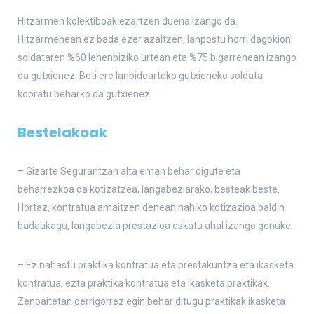
Hitzarmen kolektiboak ezartzen duena izango da.
Hitzarmenean ez bada ezer azaltzen, lanpostu horri dagokion
soldataren %60 lehenbiziko urtean eta %75 bigarrenean izango
da gutxienez. Beti ere lanbidearteko gutxieneko soldata
kobratu beharko da gutxienez.
Bestelakoak
– Gizarte Segurantzan alta eman behar digute eta
beharrezkoa da kotizatzea, langabeziarako, besteak beste.
Hortaz, kontratua amaitzen denean nahiko kotizazioa baldin
badaukagu, langabezia prestazioa eskatu ahal izango genuke.
– Ez nahastu praktika kontratua eta prestakuntza eta ikasketa
kontratua, ezta praktika kontratua eta ikasketa praktikak.
Zenbaitetan derrigorrez egin behar ditugu praktikak ikasketa