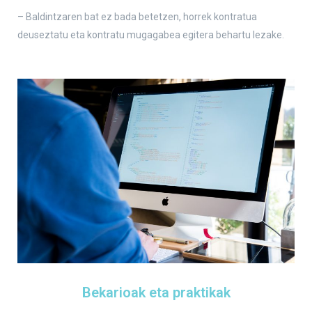
– Baldintzaren bat ez bada betetzen, horrek kontratua
deuseztatu eta kontratu mugagabea egitera behartu lezake.
Bekarioak eta praktikak