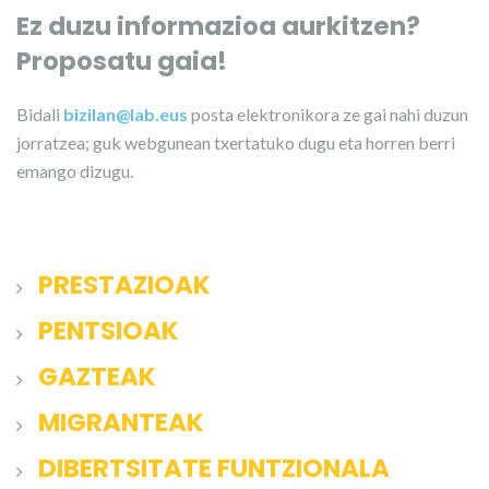
Ez duzu informazioa aurkitzen?
Proposatu gaia!
Bidali
bizilan@lab.eus
posta elektronikora ze gai nahi duzun
jorratzea; guk webgunean txertatuko dugu eta horren berri
emango dizugu.
PRESTAZIOAK
PENTSIOAK
GAZTEAK
MIGRANTEAK
DIBERTSITATE FUNTZIONALA