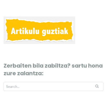
Zerbaiten bila zabiltza? sartu hona
zure zalantza: