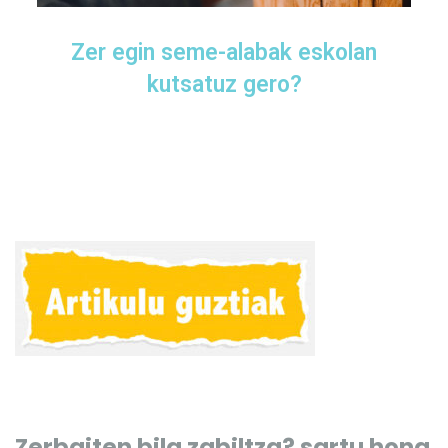
Zer egin seme-alabak eskolan
kutsatuz gero?
Zerbaiten bila zabiltza? sartu hona