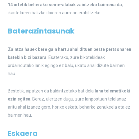
14 urtetik beherako seme-alabak zaintzeko baimena da
,
ikastetxeen balizko itxieren aurrean erabiltzeko.
Baterazintasunak
Zaintza hauek bere gain hartu ahal dituen beste pertsonaren
batekin bizi bazara
. Esaterako, zure bikotekideak
ordaindutako lanik egingo ez balu, ukatu ahal dizute baimen
hau.
Bestetik, aipatzen da baldintzetako bat dela
lana telematikoki
ezin egitea
. Beraz, ulertzen dugu, zure lanpostuan telelanaz
aritu ahal izanez gero, horixe eskatu beharko zenukeela eta ez
baimen hau.
Eskaera