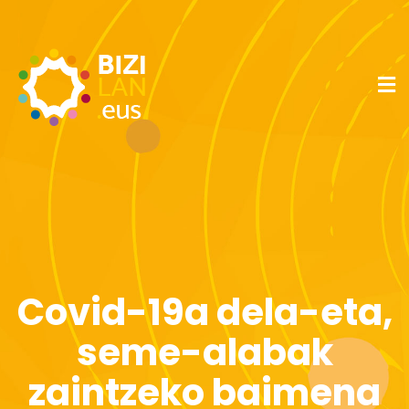
Covid-19a dela-eta,
seme-alabak
zaintzeko baimena