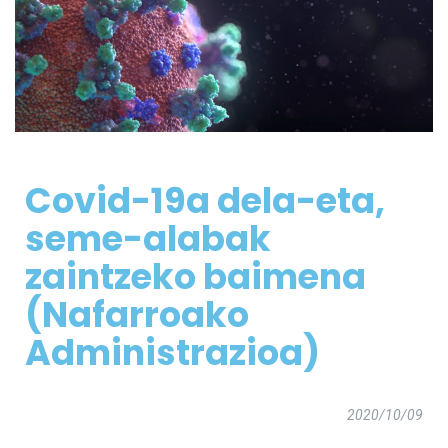
Covid-19a dela-eta,
seme-alabak
zaintzeko baimena
(Nafarroako
Administrazioa)
2020/10/09