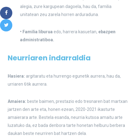
alegia, zure kargupean dagoela, hau da, familia
unitatean zeu zarela horren arduraduna.
• Familia liburua
edo, harrera kasuetan,
ebazpen
administratiboa.
Neurriaren indarraldia
Hasiera:
argitaratu eta hurrengo egunetik aurrera, hau da,
urriaren 6tik aurrera.
Amaiera:
beste baimen, prestazio edo tresnaren bat martxan
jartzen den arte eta, honen ezean, 2020-2021 ikasturte
amaierara arte. Bestela esanda, neurria kutsoa amaitu arte
luzatuko da, ez bada denbora tarte honetan helburu berbera
daukan beste neurriren bat hartzen dela.