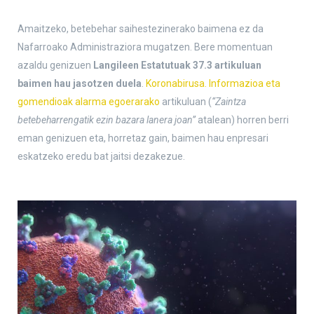
Amaitzeko, betebehar saihestezinerako baimena ez da
Nafarroako Administraziora mugatzen. Bere momentuan
azaldu genizuen
Langileen Estatutuak 37.3 artikuluan
baimen hau jasotzen duela
.
Koronabirusa. Informazioa eta
gomendioak alarma egoerarako
artikuluan (
“Zaintza
betebeharrengatik ezin bazara lanera joan”
atalean) horren berri
eman genizuen eta, horretaz gain, baimen hau enpresari
eskatzeko eredu bat jaitsi dezakezue.