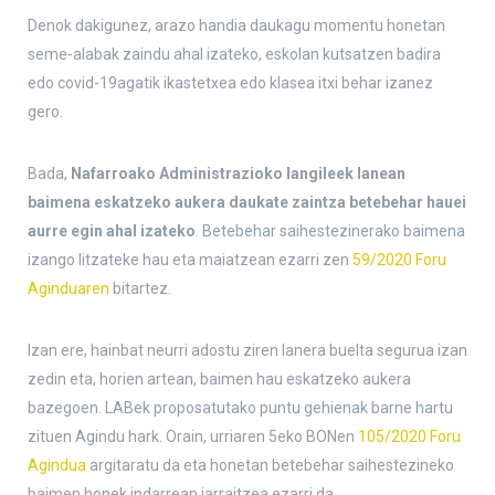
Denok dakigunez, arazo handia daukagu momentu honetan
seme-alabak zaindu ahal izateko, eskolan kutsatzen badira
edo covid-19agatik ikastetxea edo klasea itxi behar izanez
gero.
Bada,
Nafarroako Administrazioko langileek lanean
baimena eskatzeko aukera daukate zaintza betebehar hauei
aurre egin ahal izateko
. Betebehar saihestezinerako baimena
izango litzateke hau eta maiatzean ezarri zen
59/2020 Foru
Aginduaren
bitartez.
Izan ere, hainbat neurri adostu ziren lanera buelta segurua izan
zedin eta, horien artean, baimen hau eskatzeko aukera
bazegoen. LABek proposatutako puntu gehienak barne hartu
zituen Agindu hark. Orain, urriaren 5eko BONen
105/2020 Foru
Agindua
argitaratu da eta honetan betebehar saihestezineko
baimen honek indarrean jarraitzea ezarri da.