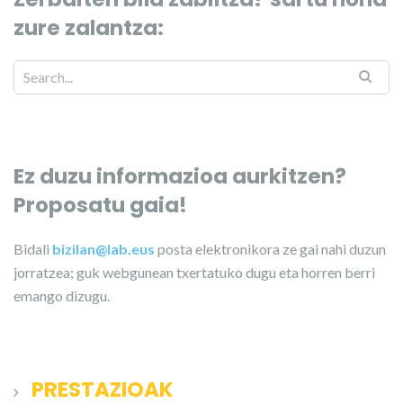
zure zalantza:
Ez duzu informazioa aurkitzen?
Proposatu gaia!
Bidali
bizilan@lab.eus
posta elektronikora ze gai nahi duzun
jorratzea; guk webgunean txertatuko dugu eta horren berri
emango dizugu.
PRESTAZIOAK