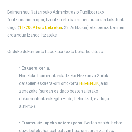
Baimen hau Nafarroako Administrazio Publikoetako
funtzionarioen opor, lizentzia eta baimenen araudian kokaturik
dago (
11/2009 Foru Dekretua
, 28. Artikulua) eta, beraz, baimen
ordaindua izango litzateke.
Ondoko dokumentu hauek aurkeztu beharko dituzu:
•
Eskaera-orria.
Honelako baimenak eskatzeko Hezkunza Sailak
darabilen eskaera-orri orrokorra
HEMENDIK
jaitsi
zenezake (sarean ez dago beste sailetako
dokumenturik eskegita –edo, behintzat, ez dugu
aurkitu-).
• Erantzukizunpeko adierazpena.
Bertan azaldu behar
duzu betebehar saihestezin hau, umearen zaintza,