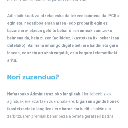
Adin txikikoak zaintzeko eska daitekeen baimena da. PCRa
egin eta, negatiboa eman arren -edo probarik egin ez
bazaie ere- etxean gelditu behar diren umeak zaintzeko
baimena da, hain zuzen (adibidez, ikastetxea itxi behar izan
dutelako). Baimena emango digute beti ere baldin eta gure
lanean, edozein arrazoirengatik, ezin bagara telematikoki
aritu.
Nori zuzendua?
Nafarroako Administrazioko langileak.
Hori lehenbiziko
aginduak ere ezartzen zuen; hala ere,
bigarren agindu honek
ikastetxeetako langileak ere barne hartu ditu
, baldin eta
zerbitzuaren premiak behar bezala beteta geratzen badira.