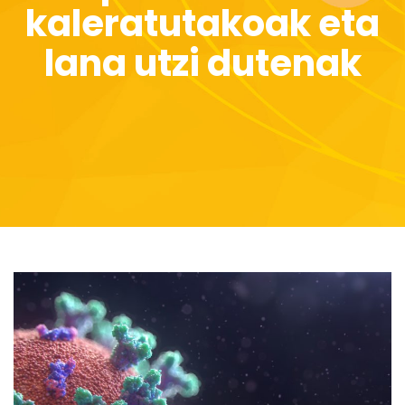
kaleratutakoak eta
lana utzi dutenak