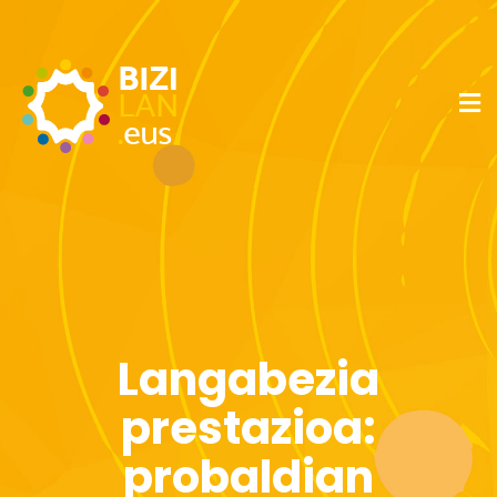
Langabezia
prestazioa:
probaldian