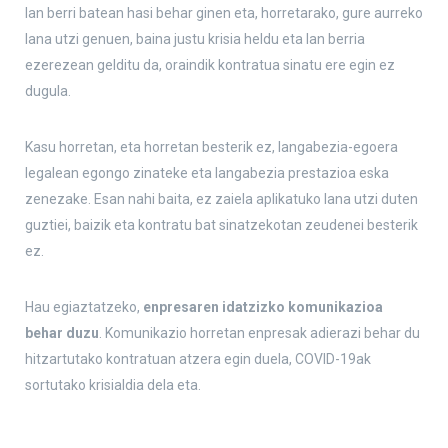
lan berri batean hasi behar ginen eta, horretarako, gure aurreko
lana utzi genuen, baina justu krisia heldu eta lan berria
ezerezean gelditu da, oraindik kontratua sinatu ere egin ez
dugula.
Kasu horretan, eta horretan besterik ez, langabezia-egoera
legalean egongo zinateke eta langabezia prestazioa eska
zenezake. Esan nahi baita, ez zaiela aplikatuko lana utzi duten
guztiei, baizik eta kontratu bat sinatzekotan zeudenei besterik
ez.
Hau egiaztatzeko,
enpresaren idatzizko komunikazioa
behar duzu
. Komunikazio horretan enpresak adierazi behar du
hitzartutako kontratuan atzera egin duela, COVID-19ak
sortutako krisialdia dela eta.