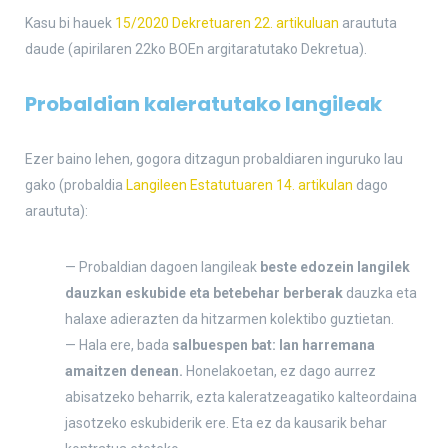
Kasu bi hauek
15/2020 Dekretuaren 22. artikuluan
araututa
daude (apirilaren 22ko BOEn argitaratutako Dekretua).
Probaldian kaleratutako langileak
Ezer baino lehen, gogora ditzagun probaldiaren inguruko lau
gako (probaldia
Langileen Estatutuaren 14. artikulan
dago
araututa):
— Probaldian dagoen langileak
beste edozein langilek
dauzkan eskubide eta betebehar berberak
dauzka eta
halaxe adierazten da hitzarmen kolektibo guztietan.
— Hala ere, bada
salbuespen bat: lan harremana
amaitzen denean.
Honelakoetan, ez dago aurrez
abisatzeko beharrik, ezta kaleratzeagatiko kalteordaina
jasotzeko eskubiderik ere. Eta ez da kausarik behar