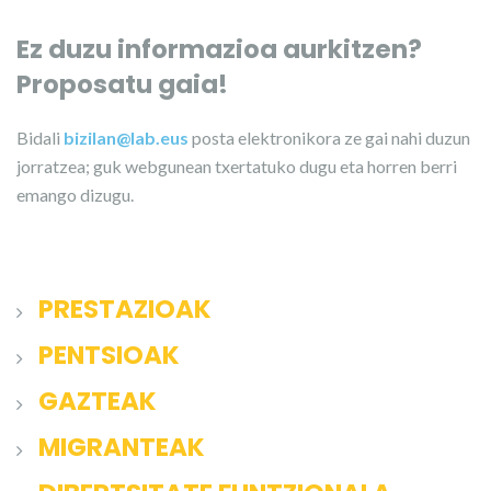
Ez duzu informazioa aurkitzen?
Proposatu gaia!
Bidali
bizilan@lab.eus
posta elektronikora ze gai nahi duzun
jorratzea; guk webgunean txertatuko dugu eta horren berri
emango dizugu.
PRESTAZIOAK
PENTSIOAK
GAZTEAK
MIGRANTEAK