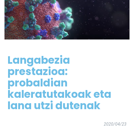
Langabezia
prestazioa:
probaldian
kaleratutakoak eta
lana utzi dutenak
2020/04/23