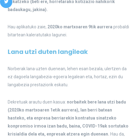
eskatzeko (beti ere, horretarako kotizazio nahikorik
badaukagu, jakina).
Hau aplikatuko zaie,
2020ko martxoaren 9tik aurrera
probaldi
bitartean kaleratutako lagunei.
Lana utzi duten langileak
Norberak lana uzten duenean, lehen esan bezala, ulertzen da
ez dagoela langabezia-egoera legalean eta, hortaz, ezin du
langabezia prestaziorik eskatu.
Dekretuak arautu duen kasua:
norbaitek bere lana utzi badu
(2020ko martxoaren 1etik aurrera), lan berri batean
hasteko, eta enpresa berriarekin kontratua sinatzeko
konpromiso irmoa izan badu, baina, COVID-19ak sortutako
krisialdia dela eta, enpresak atzera egin duenean.
Hau da,