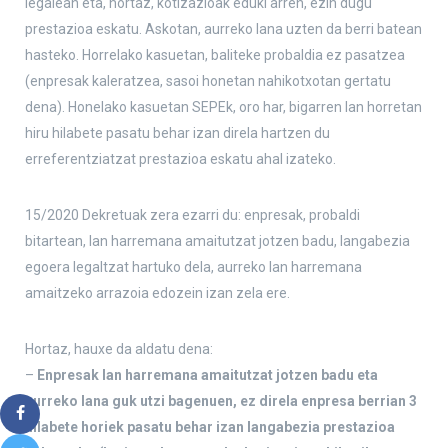
legalean eta, hortaz, kotizazioak eduki arren, ezin dugu
prestazioa eskatu. Askotan, aurreko lana uzten da berri batean
hasteko. Horrelako kasuetan, baliteke probaldia ez pasatzea
(enpresak kaleratzea, sasoi honetan nahikotxotan gertatu
dena). Honelako kasuetan SEPEk, oro har, bigarren lan horretan
hiru hilabete pasatu behar izan direla hartzen du
erreferentziatzat prestazioa eskatu ahal izateko.
15/2020 Dekretuak zera ezarri du: enpresak, probaldi
bitartean, lan harremana amaitutzat jotzen badu, langabezia
egoera legaltzat hartuko dela, aurreko lan harremana
amaitzeko arrazoia edozein izan zela ere.
Hortaz, hauxe da aldatu dena:
–
Enpresak lan harremana amaitutzat jotzen badu eta
aurreko lana guk utzi bagenuen, ez direla enpresa berrian 3
hilabete horiek pasatu behar izan langabezia prestazioa