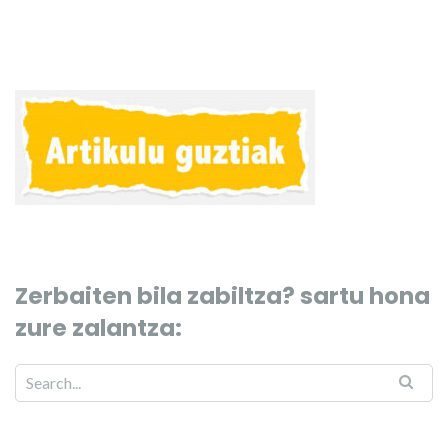
Zerbaiten bila zabiltza? sartu hona
zure zalantza: