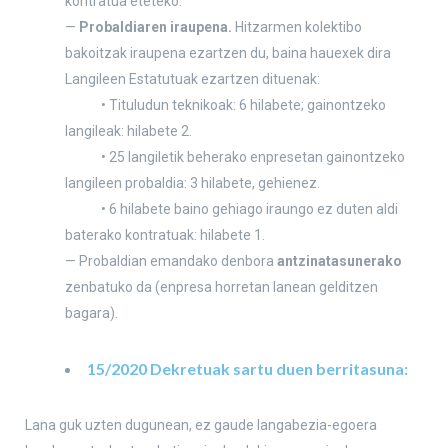
kontratua eteteko.
—
Probaldiaren iraupena.
Hitzarmen kolektibo
bakoitzak iraupena ezartzen du, baina hauexek dira
Langileen Estatutuak ezartzen dituenak:
• Tituludun teknikoak: 6 hilabete; gainontzeko
langileak: hilabete 2.
• 25 langiletik beherako enpresetan gainontzeko
langileen probaldia: 3 hilabete, gehienez.
• 6 hilabete baino gehiago iraungo ez duten aldi
baterako kontratuak: hilabete 1.
— Probaldian emandako denbora
antzinatasunerako
zenbatuko da (enpresa horretan lanean gelditzen
bagara).
15/2020 Dekretuak sartu duen berritasuna:
Lana guk uzten dugunean, ez gaude langabezia-egoera