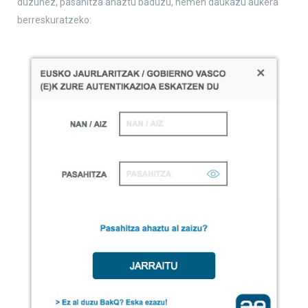
duzunez, pasahitza ahaztu baduzu, hemen daukazu aukera
berreskuratzeko: