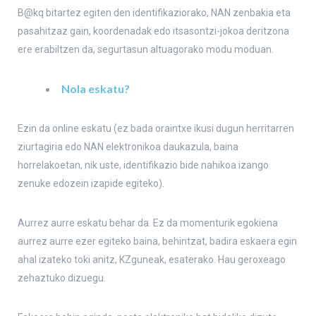
B@kq bitartez egiten den identifikaziorako, NAN zenbakia eta
pasahitzaz gain, koordenadak edo itsasontzi-jokoa deritzona
ere erabiltzen da, segurtasun altuagorako modu moduan.
Nola eskatu?
Ezin da online eskatu (ez bada oraintxe ikusi dugun herritarren
ziurtagiria edo NAN elektronikoa daukazula, baina
horrelakoetan, nik uste, identifikazio bide nahikoa izango
zenuke edozein izapide egiteko).
Aurrez aurre eskatu behar da. Ez da momenturik egokiena
aurrez aurre ezer egiteko baina, behintzat, badira eskaera egin
ahal izateko toki anitz, KZguneak, esaterako. Hau geroxeago
zehaztuko dizuegu.