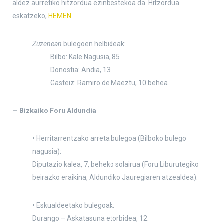
aldez aurretiko hitzordua ezinbestekoa da. Hitzordua
eskatzeko,
HEMEN
.
Zuzenean
bulegoen helbideak:
Bilbo: Kale Nagusia, 85
Donostia: Andia, 13
Gasteiz: Ramiro de Maeztu, 10 behea
— Bizkaiko Foru Aldundia
• Herritarrentzako arreta bulegoa (Bilboko bulego
nagusia):
Diputazio kalea, 7, beheko solairua (Foru Liburutegiko
beirazko eraikina, Aldundiko Jauregiaren atzealdea).
• Eskualdeetako bulegoak:
Durango – Askatasuna etorbidea, 12.