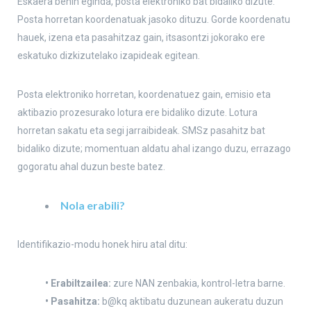
Eskaera behin eginda, posta elektroniko bat bidaliko dizute.
Posta horretan koordenatuak jasoko dituzu. Gorde koordenatu
hauek, izena eta pasahitzaz gain, itsasontzi jokorako ere
eskatuko dizkizutelako izapideak egitean.
Posta elektroniko horretan, koordenatuez gain, emisio eta
aktibazio prozesurako lotura ere bidaliko dizute. Lotura
horretan sakatu eta segi jarraibideak. SMSz pasahitz bat
bidaliko dizute; momentuan aldatu ahal izango duzu, errazago
gogoratu ahal duzun beste batez.
Nola erabili?
Identifikazio-modu honek hiru atal ditu:
• Erabiltzailea:
zure NAN zenbakia, kontrol-letra barne.
• Pasahitza:
b@kq aktibatu duzunean aukeratu duzun