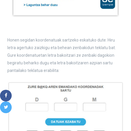
Honen segidan koordenatuak sartzeko eskatuko dute. Hiru
letra agertuko zaizkigu eta behean zenbakidun teklatu bat.
Gure koordenatuetan letra bakoitzari ze zenbaki dagokion
begiratu beharko dugu eta letra bakoitzaren azpian sartu
pantailako teklatua erabilita: