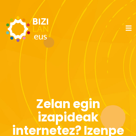
Zelan egin
izapideak
internetez? Izenpe