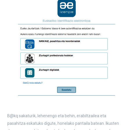
B@kq sakaturik, lehenengo eta behin, erabiltzailea eta
pasahitza eskatuko digute, honelako pantaila batean. Ikusten