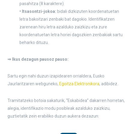
pasahitza (8 karaktere).
• Itsasontzi-jokoa:
bidali dizkizuten koordenatuetan
letra bakoitzari zenbaki bat dagokio. Identifikatzen
zarenean hiru letra azalduko zaizkizu eta zure
koordenatuetan letra horiei dagozkien zenbakiak sartu
beharko dituzu.
⇒ Ikus dezagun pausoz pauso:
Sartu egin nahi duzun izapidearen orrialdera, Eusko
Jaurlaritzaren webguneko,
Egoitza Elektronikora
, adibidez.
Tramitatzeko botoia sakaturik, “Eskabidea” dakarren horretan,
alegia, identifikazio modu posibleak azalduko zaizkizu,
guztietatik zein erabiliko duzun aukera dezazun: