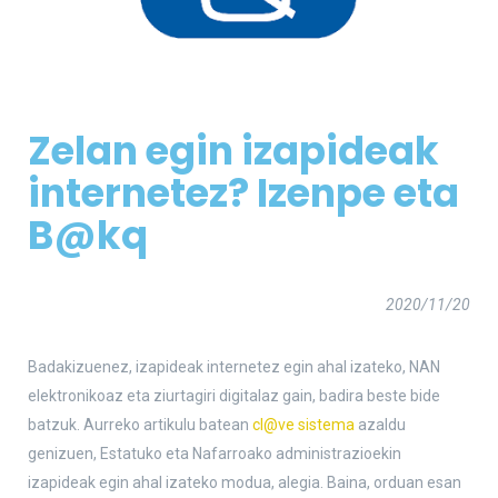
Zelan egin izapideak
internetez? Izenpe eta
B@kq
2020/11/20
Badakizuenez, izapideak internetez egin ahal izateko, NAN
elektronikoaz eta ziurtagiri digitalaz gain, badira beste bide
batzuk. Aurreko artikulu batean
cl@ve sistema
azaldu
genizuen, Estatuko eta Nafarroako administrazioekin
izapideak egin ahal izateko modua, alegia. Baina, orduan esan