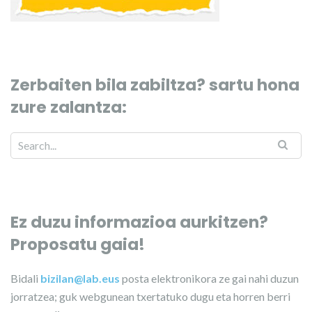
Zerbaiten bila zabiltza? sartu hona
zure zalantza:
Ez duzu informazioa aurkitzen?
Proposatu gaia!
Bidali
bizilan@lab.eus
posta elektronikora ze gai nahi duzun
jorratzea; guk webgunean txertatuko dugu eta horren berri