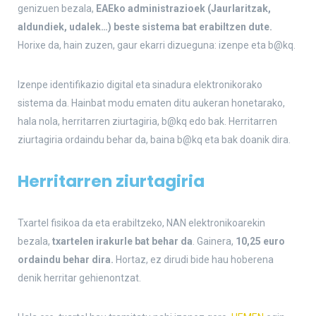
genizuen bezala,
EAEko administrazioek (Jaurlaritzak,
aldundiek, udalek…) beste sistema bat erabiltzen dute.
Horixe da, hain zuzen, gaur ekarri dizueguna: izenpe eta b@kq.
Izenpe identifikazio digital eta sinadura elektronikorako
sistema da. Hainbat modu ematen ditu aukeran honetarako,
hala nola, herritarren ziurtagiria, b@kq edo bak. Herritarren
ziurtagiria ordaindu behar da, baina b@kq eta bak doanik dira.
Herritarren ziurtagiria
Txartel fisikoa da eta erabiltzeko, NAN elektronikoarekin
bezala,
txartelen irakurle bat behar da
. Gainera,
10,25 euro
ordaindu behar dira.
Hortaz, ez dirudi bide hau hoberena
denik herritar gehienontzat.