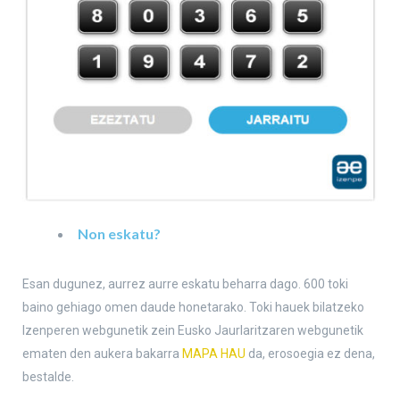
Non eskatu?
Esan dugunez, aurrez aurre eskatu beharra dago. 600 toki
baino gehiago omen daude honetarako. Toki hauek bilatzeko
Izenperen webgunetik zein Eusko Jaurlaritzaren webgunetik
ematen den aukera bakarra
MAPA HAU
da, erosoegia ez dena,
bestalde.