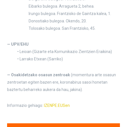
Eibarko bulegoa. Arragueta 2, behea.
Irungo bulegoa. Frantzisko de Gaintza kalea, 1.
Donostiako bulegoa. Okendo, 20.
Tolosako bulegoa. San Frantzisko, 45.
— UPV/EHU
• Leioan (Gizarte eta Komunikazio Zientzien Eraikina)
• Larrako Etxean (Sarriko)
— Osakidetzako osasun zentroak
(momentura arte osasun
zentroetan egiten bazen ere, koronabirus sasoi honetan
baztertu beharreko aukera da hau, jakina).
Informazio gehiago:
IZENPE.EUSen