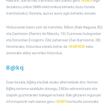
Hala ere, txartel hau tramitatu nahi izanez gero,
HEMEN
egin
dezakezu online (NAN elektronikoa beharko duzu honela
tramitatzeko). Bestela, aurrez aurre egin beharko zenuke.
Hiriburuetan baino ezin da tramitatu: Bilbon (Kale Nagusia, 85)
eta Gasteizen (Ramiro de Maeztu, 10) Zuzenean bulegoetan
eta Donostian Erregistro Zibil zaharrean (San Bartolome, 28).
Honetarako, hitzordua eskatu behar da.
HEMENDIK
eska
zenezake aldez aurretiko hitzordua.
B@kq
Esan bezala, B@kq eta Bak doako alternatibak dira. Hemen
B@kq sistema azalduko dizuegu, EAEko administrazio eta
izapide guztietarako baliagarria baita. Bak giltzaren inguruan
informaziorik nahi izanez gero,
HEMEN
kontsulta zenezake.