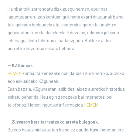
Hainbat toki zerrendatu dizkizuegu hemen, apur bat
laguntzearren. Izan kontuan guk hona ekarri ditugunak baino
toki gehiago badaudela eta, esaterako, gero eta udaletxe
gehiagotan tramita daitekeela. Edozelan, edonora jo baino
lehenago, deitu telefonoz, badaezpada. Baliteke aldez
aurretiko hitzordua eskatu beharra:
— KZGuneak
HEMEN
kontsulta zenezake non dauden zure herriko, auzoko
edo eskualdeko KZguneak.
Esan bezala, KZguneetan, adibidez, aldez aurretiko hitzordua
eskatu behar da. Hau egin zenezake bai internetez, bai
telefonoz. Honen inguruko informazioa
HEMEN
.
—
Zuzenean
herritarrentzako arreta bulegoak.
Bulego hauek hiriburuetan baino ez daude. Kasu honetan ere