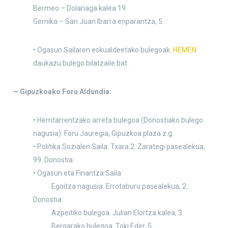
Bermeo – Dolariaga kalea 19.
Gernika – San Juan Ibarra enparantza, 5.
• Ogasun Sailaren eskualdeetako bulegoak.
HEMEN
daukazu bulego bilatzaile bat.
— Gipuzkoako Foru Aldundia:
• Herritarrentzako arreta bulegoa (Donostiako bulego
nagusia): Foru Jauregia, Gipuzkoa plaza z.g.
• Politika Sozialen Saila: Txara 2. Zarategi pasealekua,
99. Donostia
• Ogasun eta Finantza Saila:
Egoitza nagusia. Errotaburu pasealekua, 2.
Donostia
Azpeitiko bulegoa. Julian Elortza kalea, 3.
Bergarako bulegoa. Toki Eder, 5.