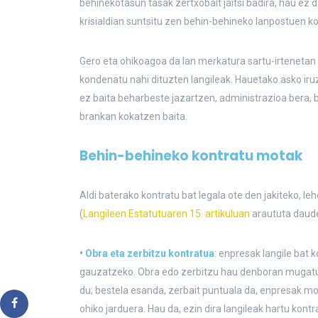
behinekotasun tasak zertxobait jaitsi badira, hau ez da
krisialdian suntsitu zen behin-behineko lanpostuen ko
Gero eta ohikoagoa da lan merkatura sartu-irtenetan 
kondenatu nahi dituzten langileak. Hauetako asko iru
ez baita beharbeste jazartzen, administrazioa bera, b
brankan kokatzen baita.
Behin-behineko kontratu motak
Aldi baterako kontratu bat legala ote den jakiteko, 
(
Langileen Estatutuaren 15. artikuluan
araututa daude
•
Obra eta zerbitzu kontratua
:
enpresak langile bat 
gauzatzeko. Obra edo zerbitzu hau denboran mugatua
du; bestela esanda, zerbait puntuala da, enpresak 
ohiko jarduera. Hau da, ezin dira langileak hartu kon