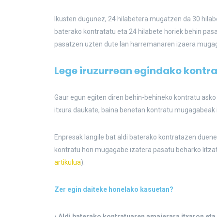
Ikusten dugunez, 24 hilabetera mugatzen da 30 hilabe
baterako kontratatu eta 24 hilabete horiek behin pasat
pasatzen uzten dute lan harremanaren izaera muga
Lege iruzurrean egindako kontr
Gaur egun egiten diren behin-behineko kontratu asko l
itxura daukate, baina benetan kontratu mugagabeak i
Enpresak langile bat aldi baterako kontratazen duene
kontratu hori mugagabe izatera pasatu beharko litzat
artikulua
).
Zer egin daiteke honelako kasuetan?
•
Aldi baterako kontratuaren amaierara itxaron eta