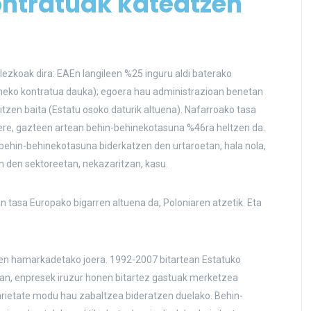
ntratuak kateatzen
ezkoak dira: EAEn langileen %25 inguru aldi baterako
hineko kontratua dauka); egoera hau administrazioan benetan
ritzen baita (Estatu osoko daturik altuena). Nafarroako tasa
ere, gazteen artean behin-behinekotasuna %46ra heltzen da.
a behin-behinekotasuna biderkatzen den urtaroetan, hala nola,
n den sektoreetan, nekazaritzan, kasu.
 tasa Europako bigarren altuena da, Poloniaren atzetik. Eta
zken hamarkadetako joera. 1992-2007 bitartean Estatuko
kan, enpresek iruzur honen bitartez gastuak merketzea
arietate modu hau zabaltzea bideratzen duelako. Behin-