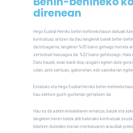
Behin-behineko ko
direnean
Hego Euskal Herriko behin-behinekotasun datuak itzel
kontratuaz aritzen da (lau langiletik batek behin-be
da lotsagarria, langileen %35 baino gehiago horrela a
zertxobait baxuagoa da: %22 baino gehitxoago. Hala 
Datu hauek, esan barik doa, izugarri egiten dute gor
udan, aste santuan, gabonetan, edo sasoika lan egite
Estatuko eta Hego Euskal Herriko behin-behinekotasun
hau sektore guzti-guztietan gertatzen da.
Hau ez da azken krisialdiaren emaitza, baizik eta a
langileen heren batek aldi baterako kontratuak zeuz
bilatzen dutelako eta lan merkatuaren araudiak prek