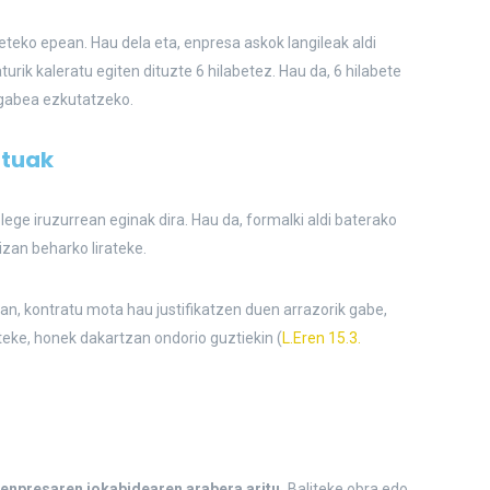
teko epean. Hau dela eta, enpresa askok langileak aldi
urik kaleratu egiten dituzte 6 hilabetez. Hau da, 6 hilabete
gabea ezkutatzeko.
atuak
ege iruzurrean eginak dira. Hau da, formalki aldi baterako
zan beharko lirateke.
an, kontratu mota hau justifikatzen duen arrazorik gabe,
eke, honek dakartzan ondorio guztiekin (
L.Eren 15.3.
 enpresaren jokabidearen arabera aritu.
Baliteke obra edo