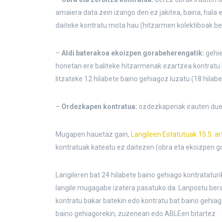
amaiera data zein izango den ez jakitea, baina, hala 
daiteke kontratu mota hau (hitzarmen kolektiboak be
–
Aldi baterakoa ekoizpen gorabeherengatik:
gehie
honetan ere baliteke hitzarmenak ezartzea kontratu h
litzateke 12 hilabete baino gehiagoz luzatu (18 hilab
–
Ordezkapen kontratua:
ozdezkapenak irauten due
Mugapen hauetaz gain,
Langileen Estatutuak 15.5. a
kontratuak kateatu ez daitezen (obra eta ekoizpen g
Langileren bat 24 hilabete baino gehiago kontrataturi
langile mugagabe izatera pasatuko da. Lanpostu bera
kontratu bakar batekin edo kontratu bat baino gehia
baino gehiagorekin, zuzenean edo ABLEen bitartez.