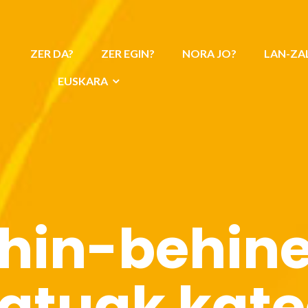
ZER DA?
ZER EGIN?
NORA JO?
LAN-ZA
EUSKARA
hin-behin
atuak kat