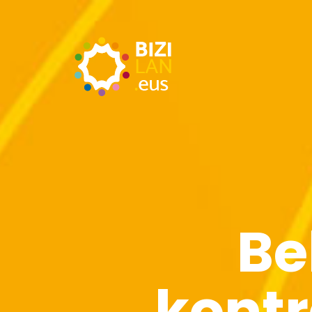
Be
kontr