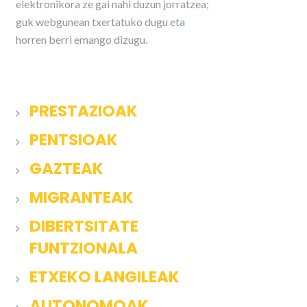
elektronikora ze gai nahi duzun jorratzea;
guk webgunean txertatuko dugu eta
horren berri emango dizugu.
PRESTAZIOAK
PENTSIOAK
GAZTEAK
MIGRANTEAK
DIBERTSITATE
FUNTZIONALA
ETXEKO LANGILEAK
AUTONOMOAK