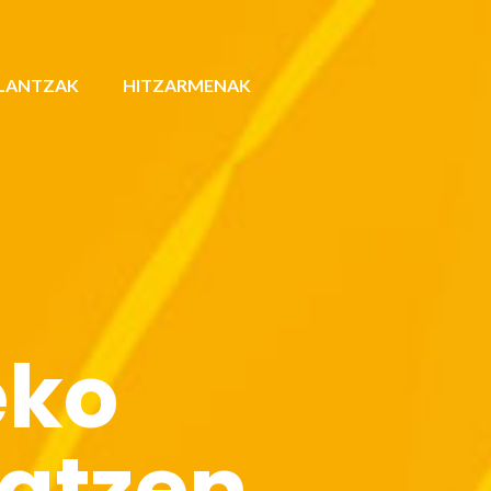
LANTZAK
HITZARMENAK
eko
eatzen