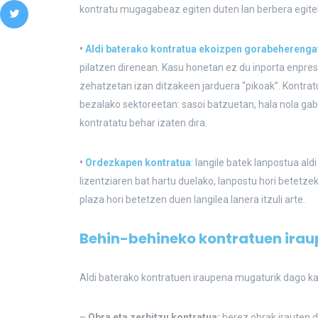
kontratu mugagabeaz egiten duten lan berbera egite
•
Aldi baterako kontratua ekoizpen gorabeherenga
pilatzen direnean. Kasu honetan ez du inporta enpres
zehatzetan izan ditzakeen jarduera “pikoak”. Kontrat
bezalako sektoreetan: sasoi batzuetan, hala nola gab
kontratatu behar izaten dira.
•
Ordezkapen kontratua
:
langile batek lanpostua ald
lizentziaren bat hartu duelako, lanpostu hori betetze
plaza hori betetzen duen langilea lanera itzuli arte.
Behin-behineko kontratuen ira
Aldi baterako kontratuen iraupena mugaturik dago ka
–
Obra eta zerbitzu kontratua:
berez obrak irauten d