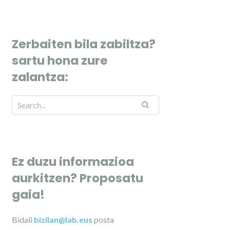
Zerbaiten bila zabiltza?
sartu hona zure
zalantza:
Ez duzu informazioa
aurkitzen? Proposatu
gaia!
Bidali
bizilan@lab.eus
posta