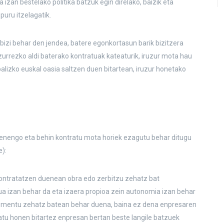
 izan bestelako politika batzuk egin direlako, baizik eta
puru itzelagatik.
bizi behar den jendea, batere egonkortasun barik bizitzera
zurrezko aldi baterako kontratuak kateaturik, iruzur mota hau
alizko euskal oasia saltzen duen bitartean, iruzur honetako
lehenengo eta behin kontratu mota horiek ezagutu behar ditugu
):
kontratatzen duenean obra edo zerbitzu zehatz bat
 izan behar da eta izaera propioa zein autonomia izan behar
momentu zehatz batean behar duena, baina ez dena enpresaren
tratu honen bitartez enpresan bertan beste langile batzuek