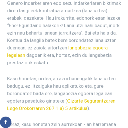
Genero indarkeriaren edo sexu indarkeriaren biktimak
diren langileek kontratua amaitzea (lana uztea)
erabaki dezakete. Hau irakurrita, edonork esan lezake
“Ene! Egundaino halakorik! Lana utzi nahi badut, inork
ezin nau behartu lanean jarraitzera”. Bai eta hala da.
Kontua da langile batek bere borondatez lana uzten
duenean, ez zaiola aitortzen
langabezia egoera
legalean
dagoenik eta, hortaz, ezin du langabezia
prestaziorik eskatu.
Kasu honetan, ordea, arrazoi hauengatik lana uzten
badugu, ez litzaiguke hau aplikatuko eta, gure
borondatez bada ere, langabezia egoera legalean
egotera pasatuko ginateke (
Gizarte Segurantzaren
Lege Orokorraren 267.1.a) 5 artikulua
).
Beraz, kasu honetan zein aurrekoan -lan harremana