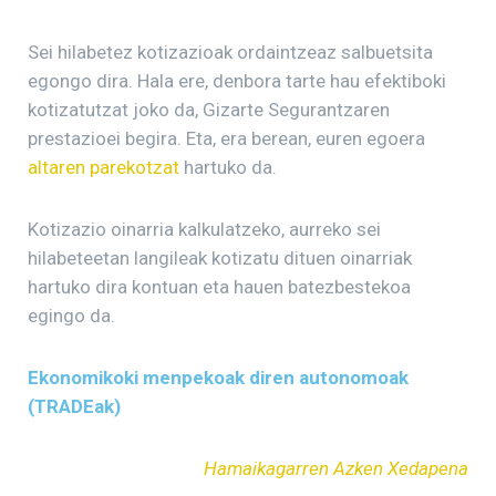
Sei hilabetez kotizazioak ordaintzeaz salbuetsita
egongo dira. Hala ere, denbora tarte hau efektiboki
kotizatutzat joko da, Gizarte Segurantzaren
prestazioei begira. Eta, era berean, euren egoera
altaren parekotzat
hartuko da.
Kotizazio oinarria kalkulatzeko, aurreko sei
hilabeteetan langileak kotizatu dituen oinarriak
hartuko dira kontuan eta hauen batezbestekoa
egingo da.
Ekonomikoki menpekoak diren autonomoak
(TRADEak)
Hamaikagarren Azken Xedapena