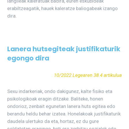
langileak kaleratuak badira, euren eskubideak
erabiltzeagatik, hauek kaleratze baliogabeak izango
dira.
Lanera hutsegiteak justifikaturik
egongo dira
10/2022 Legearen 38.4 artikulua
Sexu indarkeriak, ondo dakigunez, kalte fisiko eta
psikologikoak eragin ditzake. Baliteke, honen
ondorioz, zenbait egunetan lanera huts egitea edo
berandu heldu behar izatea. Honelakoak justifikaturik
daudela ulertuko da eta, hortaz, ez du gure
soldatetan eragingo, beti ere zerbitzu sozialek edo