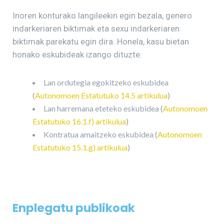
Inoren konturako langileekin egin bezala, genero
indarkeriaren biktimak eta sexu indarkeriaren
biktimak parekatu egin dira. Honela, kasu bietan
honako eskubideak izango dituzte:
Lan ordutegia egokitzeko eskubidea
(
Autonomoen Estatutuko 14.5 artikulua
)
Lan harremana eteteko eskubidea (
Autonomoen
Estatutuko 16.1.f) artikulua
)
Kontratua amaitzeko eskubidea (
Autonomoen
Estatutuko 15.1.g) artikulua
)
Enplegatu publikoak