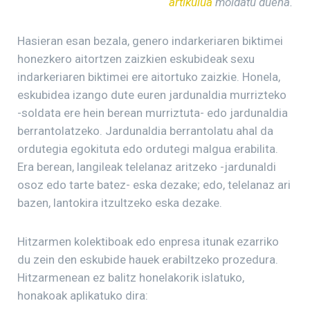
artikulua
moldatu duena.
Hasieran esan bezala, genero indarkeriaren biktimei
honezkero aitortzen zaizkien eskubideak sexu
indarkeriaren biktimei ere aitortuko zaizkie. Honela,
eskubidea izango dute euren jardunaldia murrizteko
-soldata ere hein berean murriztuta- edo jardunaldia
berrantolatzeko. Jardunaldia berrantolatu ahal da
ordutegia egokituta edo ordutegi malgua erabilita.
Era berean, langileak telelanaz aritzeko -jardunaldi
osoz edo tarte batez- eska dezake; edo, telelanaz ari
bazen, lantokira itzultzeko eska dezake.
Hitzarmen kolektiboak edo enpresa itunak ezarriko
du zein den eskubide hauek erabiltzeko prozedura.
Hitzarmenean ez balitz honelakorik islatuko,
honakoak aplikatuko dira: