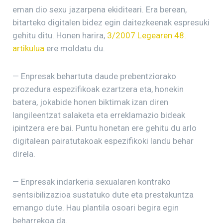
eman dio sexu jazarpena ekiditeari. Era berean,
bitarteko digitalen bidez egin daitezkeenak espresuki
gehitu ditu. Honen harira,
3/2007 Legearen 48.
artikulua
ere moldatu du.
— Enpresak behartuta daude prebentziorako
prozedura espezifikoak ezartzera eta, honekin
batera, jokabide honen biktimak izan diren
langileentzat salaketa eta erreklamazio bideak
ipintzera ere bai. Puntu honetan ere gehitu du arlo
digitalean pairatutakoak espezifikoki landu behar
direla.
— Enpresak indarkeria sexualaren kontrako
sentsibilizazioa sustatuko dute eta prestakuntza
emango dute. Hau plantila osoari begira egin
beharrekoa da.