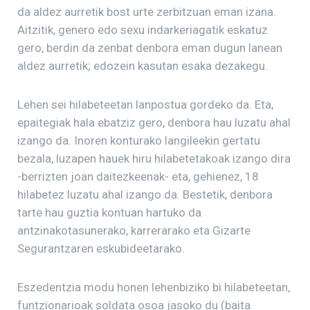
da aldez aurretik bost urte zerbitzuan eman izana.
Aitzitik, genero edo sexu indarkeriagatik eskatuz
gero, berdin da zenbat denbora eman dugun lanean
aldez aurretik; edozein kasutan esaka dezakegu.
Lehen sei hilabeteetan lanpostua gordeko da. Eta,
epaitegiak hala ebatziz gero, denbora hau luzatu ahal
izango da. Inoren konturako langileekin gertatu
bezala, luzapen hauek hiru hilabetetakoak izango dira
-berrizten joan daitezkeenak- eta, gehienez, 18
hilabetez luzatu ahal izango da. Bestetik, denbora
tarte hau guztia kontuan hartuko da
antzinakotasunerako, karrerarako eta Gizarte
Segurantzaren eskubideetarako.
Eszedentzia modu honen lehenbiziko bi hilabeteetan,
funtzionarioak soldata osoa jasoko du (baita