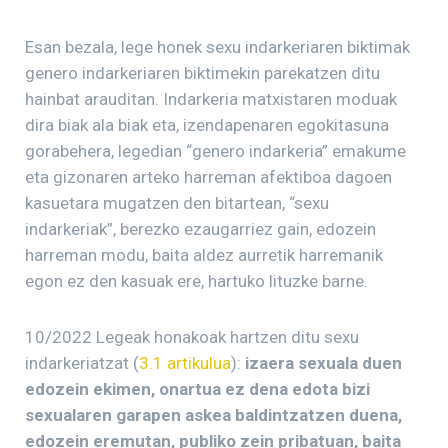
Esan bezala, lege honek sexu indarkeriaren biktimak
genero indarkeriaren biktimekin parekatzen ditu
hainbat arauditan. Indarkeria matxistaren moduak
dira biak ala biak eta, izendapenaren egokitasuna
gorabehera, legedian “genero indarkeria” emakume
eta gizonaren arteko harreman afektiboa dagoen
kasuetara mugatzen den bitartean, “sexu
indarkeriak”, berezko ezaugarriez gain, edozein
harreman modu, baita aldez aurretik harremanik
egon ez den kasuak ere, hartuko lituzke barne.
10/2022 Legeak honakoak hartzen ditu sexu
indarkeriatzat (
3.1 artikulua
):
izaera sexuala duen
edozein ekimen, onartua ez dena edota bizi
sexualaren garapen askea baldintzatzen duena,
edozein eremutan, publiko zein pribatuan, baita