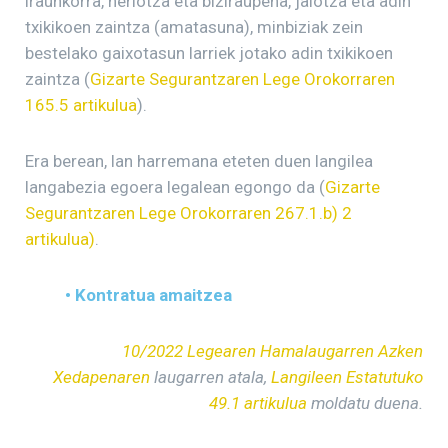
iraunkorra, heriotza eta biziraupena, jaiotza eta adin
txikikoen zaintza (amatasuna), minbiziak zein
bestelako gaixotasun larriek jotako adin txikikoen
zaintza (
Gizarte Segurantzaren Lege Orokorraren
165.5 artikulua
).
Era berean, lan harremana eteten duen langilea
langabezia egoera legalean egongo da (
Gizarte
Segurantzaren Lege Orokorraren 267.1.b) 2
artikulua)
.
• Kontratua amaitzea
10/2022 Legearen Hamalaugarren Azken
Xedapenaren
laugarren atala,
Langileen Estatutuko
49.1 artikulua
moldatu duena.