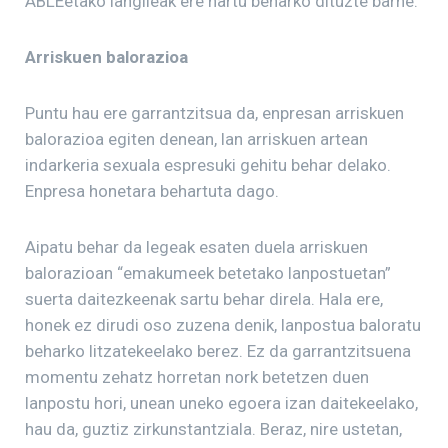
ABLEetako langileak ere hartu beharko dituzte barne.
Arriskuen balorazioa
Puntu hau ere garrantzitsua da, enpresan arriskuen
balorazioa egiten denean, lan arriskuen artean
indarkeria sexuala espresuki gehitu behar delako.
Enpresa honetara behartuta dago.
Aipatu behar da legeak esaten duela arriskuen
balorazioan “emakumeek betetako lanpostuetan”
suerta daitezkeenak sartu behar direla. Hala ere,
honek ez dirudi oso zuzena denik, lanpostua baloratu
beharko litzatekeelako berez. Ez da garrantzitsuena
momentu zehatz horretan nork betetzen duen
lanpostu hori, unean uneko egoera izan daitekeelako,
hau da, guztiz zirkunstantziala. Beraz, nire ustetan,