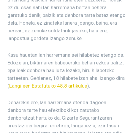
ez du esan nahi lan harremana bertan behera
geratuko denik, baizik eta denbora tarte batez etengo
dela. Honela, ez zinateke lanera joango, baina, era
berean, ez zenuke soldatarik jasoko; hala ere,
lanpostua gordeta izango zenuke.
Kasu hauetan lan harremana sei hilabetez etengo da.
Edozelan, biktimaren babeserako beharrezkoa balitz,
epaileak denbora hau luza lezake, hiru hilabeteko
tarteetan. Gehienez, 18 hilabete izan ahal izango dira
(
Langileen Estatutuko 48.8 artikulua
).
Denarekin ere, lan harremana etenda dagoen
denbora tarte hau efektiboki kotizatutako
denboratzat hartuko da, Gizarte Segurantzaren
prestazioei begira: erretiroa, langabezia, ezintasun