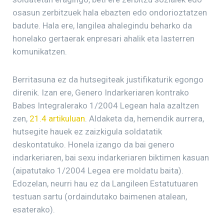
osasun zerbitzuek hala ebazten edo ondorioztatzen
badute. Hala ere, langilea ahalegindu beharko da
honelako gertaerak enpresari ahalik eta lasterren
komunikatzen.
Berritasuna ez da hutsegiteak justifikaturik egongo
direnik. Izan ere, Genero Indarkeriaren kontrako
Babes Integralerako 1/2004 Legean hala azaltzen
zen,
21.4 artikuluan
. Aldaketa da, hemendik aurrera,
hutsegite hauek ez zaizkigula soldatatik
deskontatuko. Honela izango da bai genero
indarkeriaren, bai sexu indarkeriaren biktimen kasuan
(aipatutako 1/2004 Legea ere moldatu baita).
Edozelan, neurri hau ez da Langileen Estatutuaren
testuan sartu (ordaindutako baimenen atalean,
esaterako).