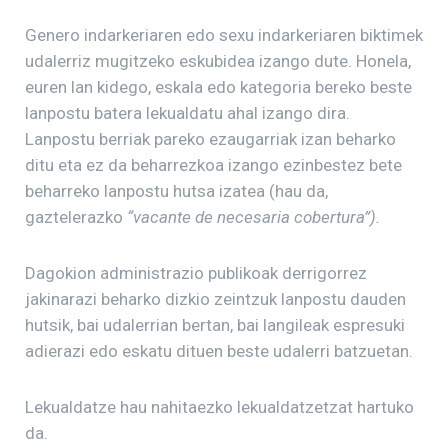
Genero indarkeriaren edo sexu indarkeriaren biktimek
udalerriz mugitzeko eskubidea izango dute. Honela,
euren lan kidego, eskala edo kategoria bereko beste
lanpostu batera lekualdatu ahal izango dira.
Lanpostu berriak pareko ezaugarriak izan beharko
ditu eta ez da beharrezkoa izango ezinbestez bete
beharreko lanpostu hutsa izatea (hau da,
gaztelerazko
“vacante de necesaria cobertura”).
Dagokion administrazio publikoak derrigorrez
jakinarazi beharko dizkio zeintzuk lanpostu dauden
hutsik, bai udalerrian bertan, bai langileak espresuki
adierazi edo eskatu dituen beste udalerri batzuetan.
Lekualdatze hau nahitaezko lekualdatzetzat hartuko
da.