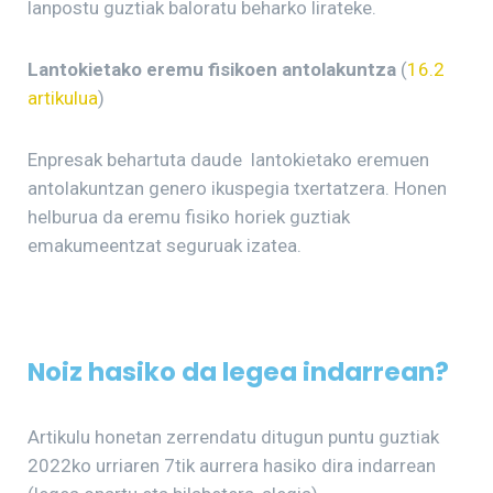
lanpostu guztiak baloratu beharko lirateke.
Lantokietako eremu fisikoen antolakuntza
(
16.2
artikulua
)
Enpresak behartuta daude lantokietako eremuen
antolakuntzan genero ikuspegia txertatzera. Honen
helburua da eremu fisiko horiek guztiak
emakumeentzat seguruak izatea.
Noiz hasiko da legea indarrean?
Artikulu honetan zerrendatu ditugun puntu guztiak
2022ko urriaren 7tik aurrera hasiko dira indarrean