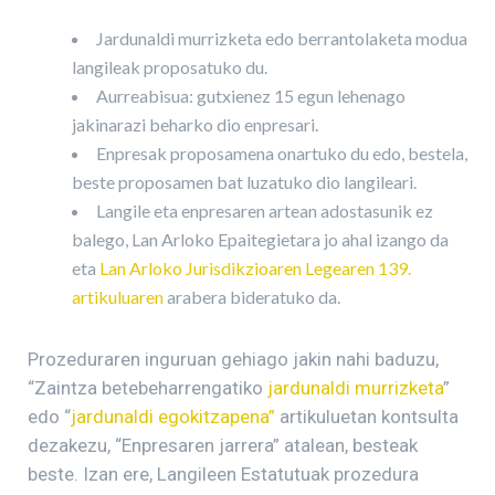
Jardunaldi murrizketa edo berrantolaketa modua
langileak proposatuko du.
Aurreabisua: gutxienez 15 egun lehenago
jakinarazi beharko dio enpresari.
Enpresak proposamena onartuko du edo, bestela,
beste proposamen bat luzatuko dio langileari.
Langile eta enpresaren artean adostasunik ez
balego, Lan Arloko Epaitegietara jo ahal izango da
eta
Lan Arloko Jurisdikzioaren Legearen 139.
artikuluaren
arabera bideratuko da.
Prozeduraren inguruan gehiago jakin nahi baduzu,
“Zaintza betebeharrengatiko
jardunaldi murrizketa
”
edo “
jardunaldi egokitzapena”
artikuluetan kontsulta
dezakezu, “Enpresaren jarrera” atalean, besteak
beste. Izan ere, Langileen Estatutuak prozedura