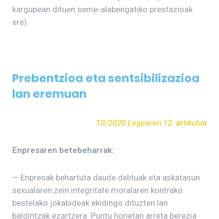
kargupean dituen seme-alabengatiko prestazioak
ere).
Prebentzioa eta sentsibilizazioa
lan eremuan
10/2020 Legearen 12. artikulua
Enpresaren betebeharrak:
— Enpresak behartuta daude delituak eta askatasun
sexualaren zein integritate moralaren kontrako
bestelako jokabideak ekidingo dituzten lan
baldintzak ezartzera. Puntu honetan arreta berezia