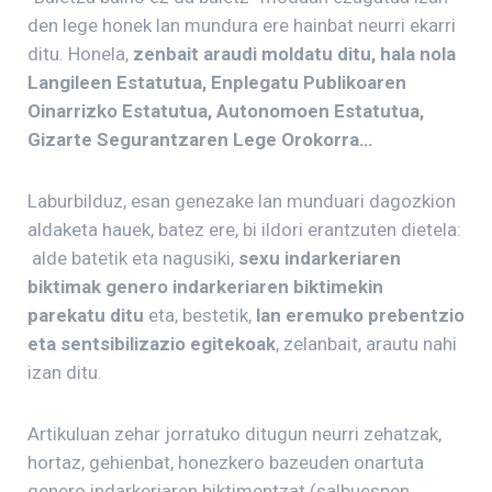
den lege honek lan mundura ere hainbat neurri ekarri
ditu. Honela,
zenbait araudi moldatu ditu, hala nola
Langileen Estatutua, Enplegatu Publikoaren
Oinarrizko Estatutua, Autonomoen Estatutua,
Gizarte Segurantzaren Lege Orokorra…
Laburbilduz, esan genezake lan munduari dagozkion
aldaketa hauek, batez ere, bi ildori erantzuten dietela:
alde batetik eta nagusiki,
sexu indarkeriaren
biktimak genero indarkeriaren biktimekin
parekatu ditu
eta, bestetik,
lan eremuko prebentzio
eta sentsibilizazio egitekoak
, zelanbait, arautu nahi
izan ditu.
Artikuluan zehar jorratuko ditugun neurri zehatzak,
hortaz, gehienbat, honezkero bazeuden onartuta
genero indarkeriaren biktimentzat (salbuespen