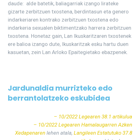
daude: alde batetik, baliagarriak izango lirateke
gizarte zerbitzuen txostena, berdintasun eta genero
indarkeriaren kontrako zerbitzuen txostena edo
indarkeria sexualen biktimentzako harrera zerbitzuen
txostena. Honetaz gain, Lan Ikuskaritzaren txostenek
ere balioa izango dute, Ikuskaritzak esku hartu duen
kasuetan, zein Lan Arloko Epaitegietako ebazpenek.
Jardunaldia murrizteko edo
berrantolatzeko eskubidea
– 10/2022 Legearen 38.1 artikulua
– 10/2022 Legearen Hamalaugarren Azken
Xedapenaren
lehen atala,
Langileen Estatutuko 37.8