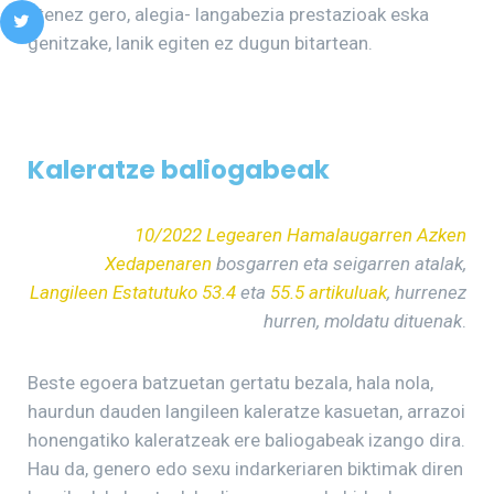
etenez gero, alegia- langabezia prestazioak eska
genitzake, lanik egiten ez dugun bitartean.
Kaleratze baliogabeak
10/2022 Legearen Hamalaugarren Azken
Xedapenaren
bosgarren eta seigarren atalak,
Langileen Estatutuko 53.4
eta
55.5 artikuluak
, hurrenez
hurren, moldatu dituenak
.
Beste egoera batzuetan gertatu bezala, hala nola,
haurdun dauden langileen kaleratze kasuetan, arrazoi
honengatiko kaleratzeak ere baliogabeak izango dira.
Hau da, genero edo sexu indarkeriaren biktimak diren