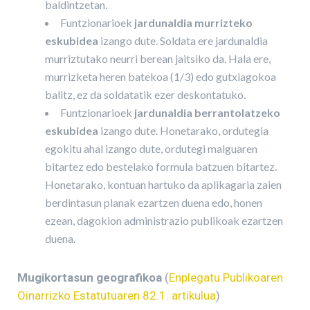
baldintzetan.
Funtzionarioek
jardunaldia murrizteko
eskubidea
izango dute. Soldata ere jardunaldia
murriztutako neurri berean jaitsiko da. Hala ere,
murrizketa heren batekoa (1/3) edo gutxiagokoa
balitz, ez da soldatatik ezer deskontatuko.
Funtzionarioek
jardunaldia berrantolatzeko
eskubidea
izango dute. Honetarako, ordutegia
egokitu ahal izango dute, ordutegi malguaren
bitartez edo bestelako formula batzuen bitartez.
Honetarako, kontuan hartuko da aplikagaria zaien
berdintasun planak ezartzen duena edo, honen
ezean, dagokion administrazio publikoak ezartzen
duena.
Mugikortasun geografikoa
(
Enplegatu Publikoaren
Oinarrizko Estatutuaren 82.1. artikulua
)