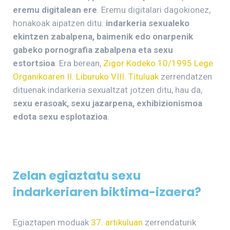
eremu digitalean ere
. Eremu digitalari dagokionez,
honakoak aipatzen ditu:
indarkeria sexualeko
ekintzen zabalpena, baimenik edo onarpenik
gabeko pornografia zabalpena eta sexu
estortsioa
. Era berean,
Zigor Kodeko 10/1995 Lege
Organikoaren II. Liburuko VIII. Tituluak
zerrendatzen
dituenak indarkeria sexualtzat jotzen ditu, hau da,
sexu erasoak, sexu jazarpena, exhibizionismoa
edota sexu esplotazioa
.
Zelan egiaztatu sexu
indarkeriaren biktima-izaera?
Egiaztapen moduak
37. artikuluan
zerrendaturik