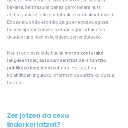
bakarra, berritasuna denez gero: lanera huts
egiteagatik ez dela soldatatik ezer deskontatuko).
Edozelan, ondo etorriko zaigu errepasoa egitea,
honela aprobetxatuko baitugu egoera hauetan
dauden langileen eskubideak zerrendatzeko.
Neurri edo eskubide hauek
inoren konturako
langileentzat, autonomoentzat zein funtzio
publikoko langileentzat
dira. Hortaz, hiru
kolektiboen inguruko informazioa aurkituko duzue
berton.
Zer jotzen da sexu
indarkeriatzat?