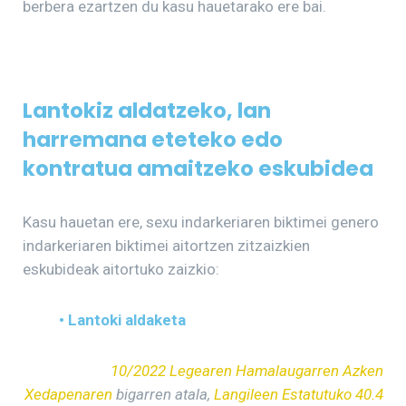
berbera ezartzen du kasu hauetarako ere bai.
Lantokiz aldatzeko, lan
harremana eteteko edo
kontratua amaitzeko eskubidea
Kasu hauetan ere, sexu indarkeriaren biktimei genero
indarkeriaren biktimei aitortzen zitzaizkien
eskubideak aitortuko zaizkio:
• Lantoki aldaketa
10/2022 Legearen Hamalaugarren Azken
Xedapenaren
bigarren atala,
Langileen Estatutuko 40.4