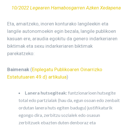
10/2022 Legearen Hamabosgarren Azken Xedapena
Eta, amaitzeko, inoren konturako langileekin eta
langile autonomoekin egin bezala, langile publikoen
kasuan ere, araudia egokitu da genero indarkeriaren
biktimak eta sexu indarkeriaren biktimak
parekatzeko:
Baimenak
(
Enplegatu Publikoaren Oinarrizko
Estatutuaren 49.d) artikulua
)
Lanera hutsegiteak:
funtzionarioen hutsegite
total edo partzialak (hau da, egun osoan edo zenbait
ordutan lanera huts egiten badugu) justifikaturik
egongo dira, zerbitzu sozialek edo osasun
zerbitzuek ebazten duten denboraz eta