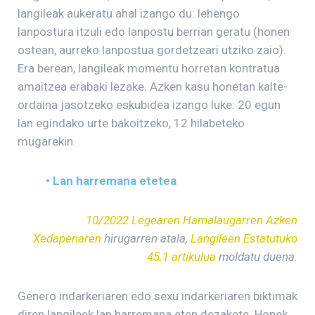
langileak aukeratu ahal izango du: lehengo
lanpostura itzuli edo lanpostu berrian geratu (honen
ostean, aurreko lanpostua gordetzeari utziko zaio).
Era berean, langileak momentu horretan kontratua
amaitzea erabaki lezake. Azken kasu honetan kalte-
ordaina jasotzeko eskubidea izango luke: 20 egun
lan egindako urte bakoitzeko, 12 hilabeteko
mugarekin.
• Lan harremana etetea
10/2022 Legearen Hamalaugarren Azken
Xedapenaren
hirugarren atala,
Langileen Estatutuko
45.1 artikulua
moldatu duena.
Genero indarkeriaren edo sexu indarkeriaren biktimak
diren langileek lan harremana eten dezakete. Honek