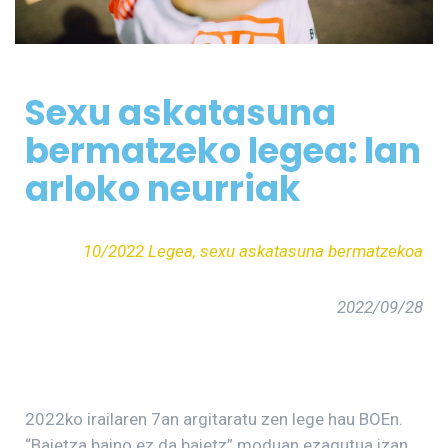
Sexu askatasuna
bermatzeko legea: lan
arloko neurriak
10/2022 Legea, sexu askatasuna bermatzekoa
2022/09/28
2022ko irailaren 7an argitaratu zen lege hau BOEn.
“Baietza baino ez da baietz” moduan ezagutua izan