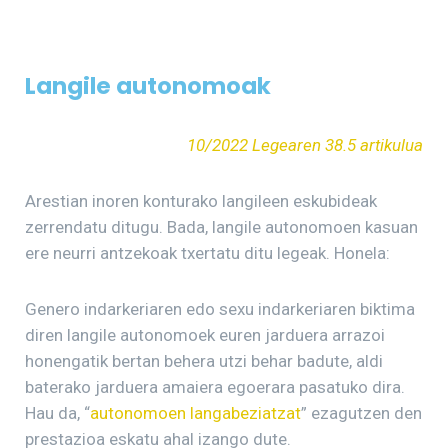
Langile autonomoak
10/2022 Legearen 38.5 artikulua
Arestian inoren konturako langileen eskubideak
zerrendatu ditugu. Bada, langile autonomoen kasuan
ere neurri antzekoak txertatu ditu legeak. Honela:
Genero indarkeriaren edo sexu indarkeriaren biktima
diren langile autonomoek euren jarduera arrazoi
honengatik bertan behera utzi behar badute, aldi
baterako jarduera amaiera egoerara pasatuko dira.
Hau da, “
autonomoen langabeziatzat
” ezagutzen den
prestazioa eskatu ahal izango dute.