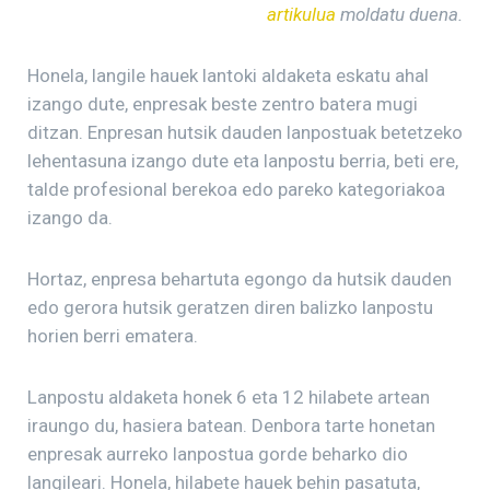
artikulua
moldatu duena.
Honela, langile hauek lantoki aldaketa eskatu ahal
izango dute, enpresak beste zentro batera mugi
ditzan. Enpresan hutsik dauden lanpostuak betetzeko
lehentasuna izango dute eta lanpostu berria, beti ere,
talde profesional berekoa edo pareko kategoriakoa
izango da.
Hortaz, enpresa behartuta egongo da hutsik dauden
edo gerora hutsik geratzen diren balizko lanpostu
horien berri ematera.
Lanpostu aldaketa honek 6 eta 12 hilabete artean
iraungo du, hasiera batean. Denbora tarte honetan
enpresak aurreko lanpostua gorde beharko dio
langileari. Honela, hilabete hauek behin pasatuta,