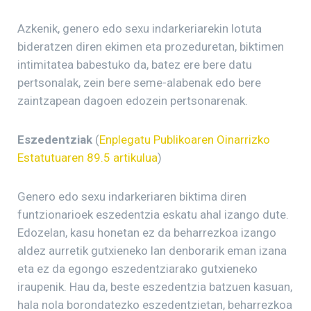
Azkenik, genero edo sexu indarkeriarekin lotuta
bideratzen diren ekimen eta prozeduretan, biktimen
intimitatea babestuko da, batez ere bere datu
pertsonalak, zein bere seme-alabenak edo bere
zaintzapean dagoen edozein pertsonarenak.
Eszedentziak
(
Enplegatu Publikoaren Oinarrizko
Estatutuaren 89.5 artikulua
)
Genero edo sexu indarkeriaren biktima diren
funtzionarioek eszedentzia eskatu ahal izango dute.
Edozelan, kasu honetan ez da beharrezkoa izango
aldez aurretik gutxieneko lan denborarik eman izana
eta ez da egongo eszedentziarako gutxieneko
iraupenik. Hau da, beste eszedentzia batzuen kasuan,
hala nola borondatezko eszedentzietan, beharrezkoa