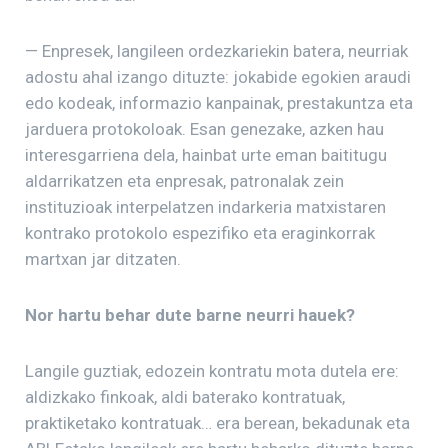
— Enpresek, langileen ordezkariekin batera, neurriak
adostu ahal izango dituzte: jokabide egokien araudi
edo kodeak, informazio kanpainak, prestakuntza eta
jarduera protokoloak. Esan genezake, azken hau
interesgarriena dela, hainbat urte eman baititugu
aldarrikatzen eta enpresak, patronalak zein
instituzioak interpelatzen indarkeria matxistaren
kontrako protokolo espezifiko eta eraginkorrak
martxan jar ditzaten.
Nor hartu behar dute barne neurri hauek?
Langile guztiak, edozein kontratu mota dutela ere:
aldizkako finkoak, aldi baterako kontratuak,
praktiketako kontratuak… era berean, bekadunak eta