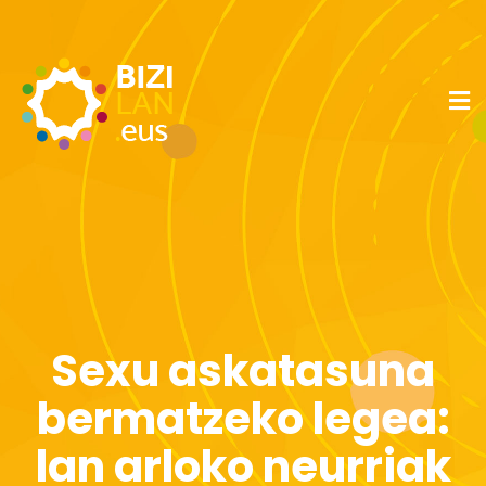
Sexu askatasuna
bermatzeko legea:
lan arloko neurriak