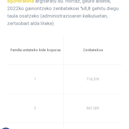
eguneraketa
argitaratu du. Hortaz, geure aldetik,
2022ko gainontzeko zenbatekoei %8,8 gehitu diegu
taula osatzeko (administrazioaren kalkuluetan,
zertxobait alda liteke):
Familia unitateko kide kopurua
Zenbatekoa
1
716,31€
2
967,02€