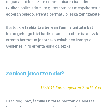
dugun adibidean, zure seme-alabaren bat adin
txikikoa balitz edo zure gurasoren bat menpekotasun
egoeran balego, errenta bermatu bi eska zenitzakete.
Bestetik,
etxebizitza berean familia unitate bat
baino gehiago bizi badira
, familia unitate bakoitzak
errenta bermatua jasotzeko eskubidea izango du.
Gehienez, hiru errenta eska daitezke.
Zenbat jasotzen da?
15/2016 Foru Legearen 7. artikulua
Esan dugunez, familia unitatea hartzen da aintzat.