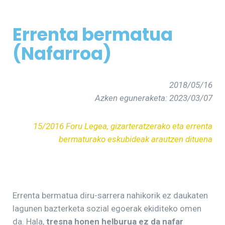
Errenta bermatua
(Nafarroa)
2018/05/16
Azken eguneraketa: 2023/03/07
15/2016 Foru Legea, gizarteratzerako eta errenta
bermaturako eskubideak arautzen dituena
Errenta bermatua diru-sarrera nahikorik ez daukaten
lagunen bazterketa sozial egoerak ekiditeko omen
da. Hala,
tresna honen helburua ez da nafar