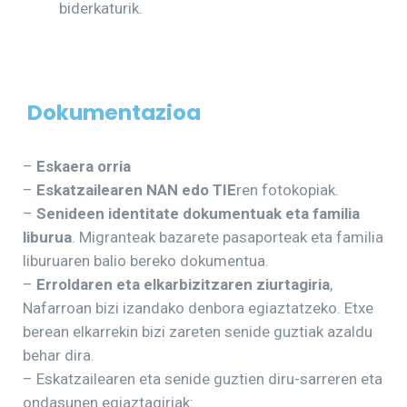
biderkaturik.
Dokumentazioa
–
Eskaera orria
–
Eskatzailearen NAN edo TIE
ren fotokopiak.
–
Senideen identitate dokumentuak eta familia
liburua
. Migranteak bazarete pasaporteak eta familia
liburuaren balio bereko dokumentua.
–
Erroldaren eta elkarbizitzaren ziurtagiria
,
Nafarroan bizi izandako denbora egiaztatzeko. Etxe
berean elkarrekin bizi zareten senide guztiak azaldu
behar dira.
– Eskatzailearen eta senide guztien diru-sarreren eta
ondasunen egiaztagiriak: