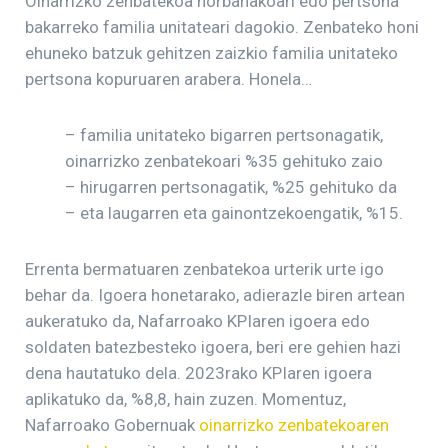
Oinarrizko zenbatekoa norbanakoari edo pertsona
bakarreko familia unitateari dagokio. Zenbateko honi
ehuneko batzuk gehitzen zaizkio familia unitateko
pertsona kopuruaren arabera. Honela…
– familia unitateko bigarren pertsonagatik,
oinarrizko zenbatekoari %35 gehituko zaio
– hirugarren pertsonagatik, %25 gehituko da
– eta laugarren eta gainontzekoengatik, %15.
Errenta bermatuaren zenbatekoa urterik urte igo
behar da. Igoera honetarako, adierazle biren artean
aukeratuko da, Nafarroako KPIaren igoera edo
soldaten batezbesteko igoera, beri ere gehien hazi
dena hautatuko dela. 2023rako KPIaren igoera
aplikatuko da, %8,8, hain zuzen. Momentuz,
Nafarroako Gobernuak
oinarrizko zenbatekoaren