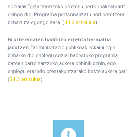
sozialak “gizarteratzeko prozesu pertsonalizatuari”
ekingo dio. Programa pertsonalizatu hori betetzera
behartuta egongo zara. (
34.2 artikulua
)
Bi urte ematen badituzu errenta bermatua
jasotzen
, “administrazio publikoak eskaini egin
beharko dio enplegu sozial babestuko programa
batean parte hartzeko aukera behinik behin, edo
enplegu eta/edo prestakuntzarako beste aukera bat”.
(
34.3 artikulua
)