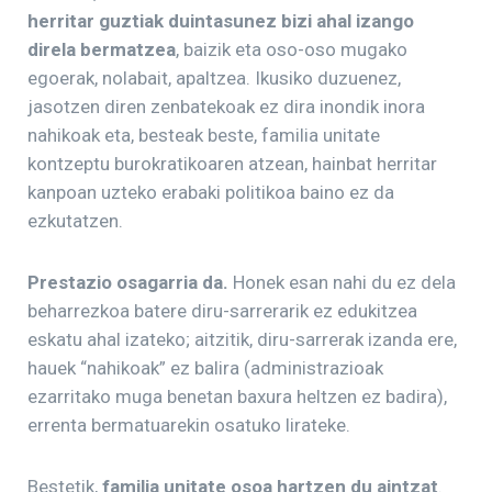
herritar guztiak duintasunez bizi ahal izango
direla bermatzea
, baizik eta oso-oso mugako
egoerak, nolabait, apaltzea. Ikusiko duzuenez,
jasotzen diren zenbatekoak ez dira inondik inora
nahikoak eta, besteak beste, familia unitate
kontzeptu burokratikoaren atzean, hainbat herritar
kanpoan uzteko erabaki politikoa baino ez da
ezkutatzen.
Prestazio osagarria da.
Honek esan nahi du ez dela
beharrezkoa batere diru-sarrerarik ez edukitzea
eskatu ahal izateko; aitzitik, diru-sarrerak izanda ere,
hauek “nahikoak” ez balira (administrazioak
ezarritako muga benetan baxura heltzen ez badira),
errenta bermatuarekin osatuko lirateke.
Bestetik,
familia unitate osoa hartzen du aintzat
.