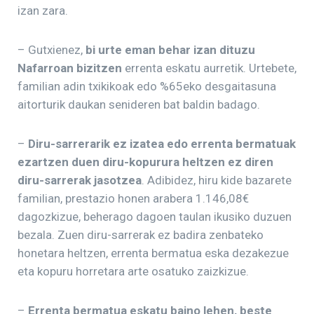
izan zara.
– Gutxienez,
bi urte eman behar izan dituzu
Nafarroan bizitzen
errenta eskatu aurretik. Urtebete,
familian adin txikikoak edo %65eko desgaitasuna
aitorturik daukan senideren bat baldin badago.
–
Diru-sarrerarik ez izatea edo errenta bermatuak
ezartzen duen diru-kopurura heltzen ez diren
diru-sarrerak jasotzea
. Adibidez, hiru kide bazarete
familian, prestazio honen arabera 1.146,08€
dagozkizue, beherago dagoen taulan ikusiko duzuen
bezala. Zuen diru-sarrerak ez badira zenbateko
honetara heltzen, errenta bermatua eska dezakezue
eta kopuru horretara arte osatuko zaizkizue.
–
Errenta bermatua eskatu baino lehen, beste