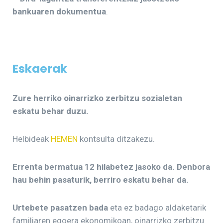
bankuaren dokumentua
.
Eskaerak
Zure herriko oinarrizko zerbitzu sozialetan
eskatu behar duzu.
Helbideak
HEMEN
kontsulta ditzakezu.
Errenta bermatua 12 hilabetez jasoko da. Denbora
hau behin pasaturik, berriro eskatu behar da.
Urtebete pasatzen bada
eta ez badago aldaketarik
familiaren egoera ekonomikoan, oinarrizko zerbitzu