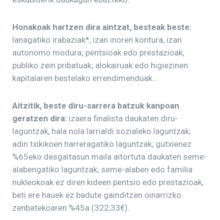
Honakoak hartzen dira aintzat, besteak beste:
lanagatiko irabaziak*, izan inoren kontura, izan
autonomo modura; pentsioak edo prestazioak,
publiko zein pribatuak; alokairuak edo higiezinen
kapitalaren bestelako errendimenduak…
Aitzitik, beste diru-sarrera batzuk kanpoan
geratzen dira:
izaera finalista daukaten diru-
laguntzak, hala nola larrialdi sozialeko laguntzak;
adin txikikoen harreragatiko laguntzak; gutxienez
%65eko desgaitasun maila aitortuta daukaten seme-
alabengatiko laguntzak; seme-alaben edo familia
nukleokoak ez diren kideen pentsio edo prestazioak,
beti ere hauek ez badute gainditzen oinarrizko
zenbatekoaren %45a (322,33€).