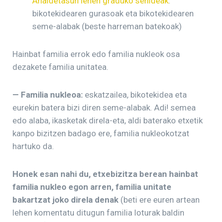
Ahaidetasun lehen graduko senideak
:
bikotekidearen gurasoak eta bikotekidearen
seme-alabak (beste harreman batekoak)
Hainbat familia errok edo familia nukleok osa
dezakete familia unitatea.
— Familia nukleoa:
eskatzailea, bikotekidea eta
eurekin batera bizi diren seme-alabak. Adi! semea
edo alaba, ikasketak direla-eta, aldi baterako etxetik
kanpo bizitzen badago ere, familia nukleokotzat
hartuko da.
Honek esan nahi du, etxebizitza berean hainbat
familia nukleo egon arren, familia unitate
bakartzat joko direla denak
(beti ere euren artean
lehen komentatu ditugun familia loturak baldin