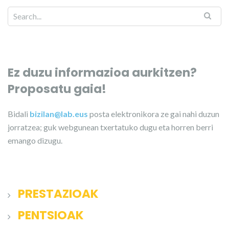
Ez duzu informazioa aurkitzen?
Proposatu gaia!
Bidali
bizilan@lab.eus
posta elektronikora ze gai nahi duzun
jorratzea; guk webgunean txertatuko dugu eta horren berri
emango dizugu.
PRESTAZIOAK
PENTSIOAK