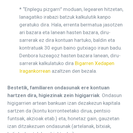
* “Enplegu pizgarri” moduan, legearen hitzetan,
lanagatiko irabazi batzuk kalkulutik kanpo
geratuko dira. Hala, errenta bermatua jasotzen
ari bazara eta lanean hasten bazara, diru-
sarrerak ez dira kontuan hartuko, baldin eta
kontratuak 30 egun baino gutxiago iraun badu.
Denbora luzeagoz hasten bazara lanean, diru-
sarrerak kalkulatuko dira
Bigarren Xedapen
Iragankorrean
azaltzen den bezala.
Bestetik, familiaren ondasunak ere kontuan
hartzen dira, higiezinak zein higigarriak
. Ondasun
higigarrien artean bankuan izan dezakezun kapitala
sartzen da (kontu korronteetako dirua, pentsio
funtsak, akzioak etab.) eta, honetaz gain, gauzetan
izan ditzakezuen ondasunak (artelanak, bitxiak,