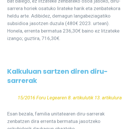
bat balego, ez litzateke zenbateko osoa jasoko, diru-
sarrera horiek osatuko lirateke harik eta zenbatekora
heldu arte. Adibidez, demagun langabeziagatiko
subsidioa jasotzen duzula (480€ 2023. urtean).
Honela, errenta bermatua 236,30€ baino ez litzateke
izango; guztira, 716,30€.
Kalkuluan sartzen diren diru-
sarrerak
15/2016 Foru Legearen 8. artikulutik 13. artikulura
Esan bezala, familia unitatearen diru-sarrerak
zenbatzen dira errenta bermatua jasotzeko
eskubiderik daukagun ebazteko.