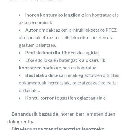
Inoren konturako langileak:
lan kontratua eta
azken 6 nominak
Autonomoak:
azken bi hiruhilekoetako PFEZ
aitorpenak eta azken seihileko diru-sarreren eta
gastuen balantzea.
Pentsio kontributiboen
ziurtagiriak
Etxe edo lokalen batengatik
alokairurik
kobratzen baduzue
, horren kontratua
Bestelako diru-sarrerak
egiaztatzen dituzten
dokumentuak: herentziak, kaleratzeagatiko kalte-
ordainak…
Kontu korronte guztien egiaztagiriak
–
Banandurik bazaude
, horren berri ematen duen
dokumentua.
–
Diru-laguntza transferentziaz jasotzeko