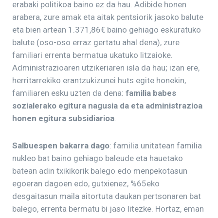
erabaki politikoa baino ez da hau. Adibide honen
arabera, zure amak eta aitak pentsiorik jasoko balute
eta bien artean 1.371,86€ baino gehiago eskuratuko
balute (oso-oso erraz gertatu ahal dena), zure
familiari errenta bermatua ukatuko litzaioke.
Administrazioaren utzikeriaren isla da hau; izan ere,
herritarrekiko erantzukizunei huts egite honekin,
familiaren esku uzten da dena:
familia babes
sozialerako egitura nagusia da eta administrazioa
honen egitura subsidiarioa
.
Salbuespen bakarra dago
: familia unitatean familia
nukleo bat baino gehiago baleude eta hauetako
batean adin txikikorik balego edo menpekotasun
egoeran dagoen edo, gutxienez, %65eko
desgaitasun maila aitortuta daukan pertsonaren bat
balego, errenta bermatu bi jaso litezke. Hortaz, eman