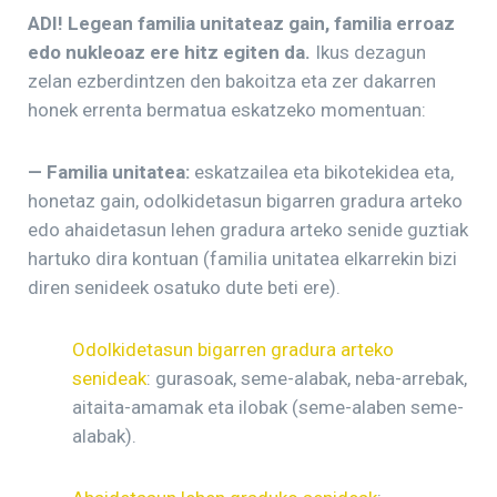
ADI! Legean familia unitateaz gain, familia erroaz
edo nukleoaz ere hitz egiten da.
Ikus dezagun
zelan ezberdintzen den bakoitza eta zer dakarren
honek errenta bermatua eskatzeko momentuan:
— Familia unitatea:
eskatzailea eta bikotekidea eta,
honetaz gain, odolkidetasun bigarren gradura arteko
edo ahaidetasun lehen gradura arteko senide guztiak
hartuko dira kontuan (familia unitatea elkarrekin bizi
diren senideek osatuko dute beti ere).
Odolkidetasun bigarren gradura arteko
senideak
: gurasoak, seme-alabak, neba-arrebak,
aitaita-amamak eta ilobak (seme-alaben seme-
alabak).