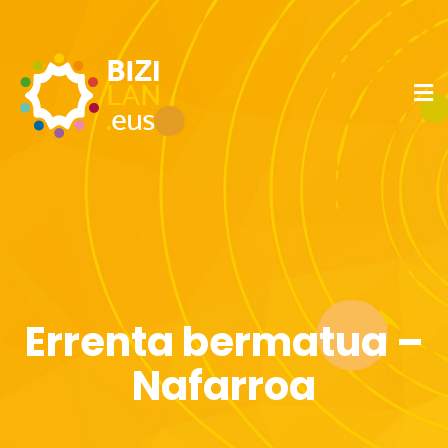
Errenta bermatua –
Nafarroa