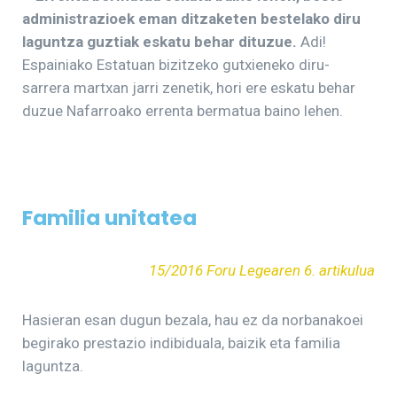
administrazioek eman ditzaketen bestelako diru
laguntza guztiak eskatu behar dituzue.
Adi!
Espainiako Estatuan bizitzeko gutxieneko diru-
sarrera martxan jarri zenetik, hori ere eskatu behar
duzue Nafarroako errenta bermatua baino lehen.
Familia unitatea
15/2016 Foru Legearen 6. artikulua
Hasieran esan dugun bezala, hau ez da norbanakoei
begirako prestazio indibiduala, baizik eta familia
laguntza.