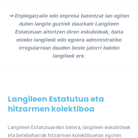
⇒ Enplegatzaile edo enpresa batentzat lan egiten
duten langile guztiek dauzkate Langileen
Estatutuan aitortzen diren eskubideak, baita
etxeko langileek edo egoera administratibo
irregularrean dauden beste jatorri bateko
langileek ere.
Langileen Estatutua eta
hitzarmen kolektiboa
Langileen Estatutuarekin batera, langileen eskubideak
eta betebeharrak hitzarmen kolektiboetan egoten