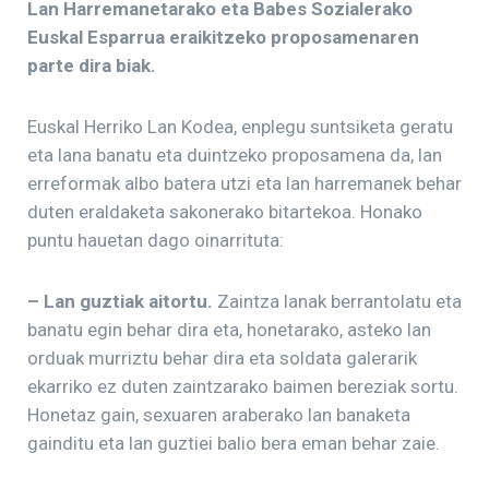
Lan Harremanetarako eta Babes Sozialerako
Euskal Esparrua eraikitzeko proposamenaren
parte dira biak.
Euskal Herriko Lan Kodea, enplegu suntsiketa geratu
eta lana banatu eta duintzeko proposamena da, lan
erreformak albo batera utzi eta lan harremanek behar
duten eraldaketa sakonerako bitartekoa. Honako
puntu hauetan dago oinarrituta:
– Lan guztiak aitortu.
Zaintza lanak berrantolatu eta
banatu egin behar dira eta, honetarako, asteko lan
orduak murriztu behar dira eta soldata galerarik
ekarriko ez duten zaintzarako baimen bereziak sortu.
Honetaz gain, sexuaren araberako lan banaketa
gainditu eta lan guztiei balio bera eman behar zaie.