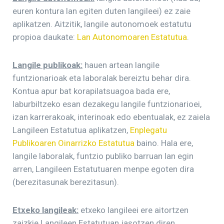
euren kontura lan egiten duten langileei) ez zaie
aplikatzen. Aitzitik, langile autonomoek estatutu
propioa daukate:
Lan Autonomoaren Estatutua
.
Langile publikoak:
hauen artean langile
funtzionarioak eta laboralak bereiztu behar dira.
Kontua apur bat korapilatsuagoa bada ere,
laburbiltzeko esan dezakegu langile funtzionarioei,
izan karrerakoak, interinoak edo ebentualak, ez zaiela
Langileen Estatutua aplikatzen,
Enplegatu
Publikoaren Oinarrizko Estatutua
baino. Hala ere,
langile laboralak, funtzio publiko barruan lan egin
arren, Langileen Estatutuaren menpe egoten dira
(berezitasunak berezitasun).
Etxeko langileak:
etxeko langileei ere aitortzen
zaizkie Langileen Estatutuan jasotzen diren