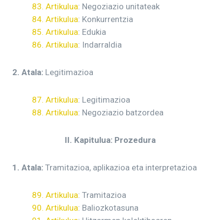
83. Artikulua
: Negoziazio unitateak
84. Artikulua
: Konkurrentzia
85. Artikulua
: Edukia
86. Artikulua
: Indarraldia
2. Atala:
Legitimazioa
87. Artikulua
: Legitimazioa
88. Artikulua
: Negoziazio batzordea
II. Kapitulua: Prozedura
1. Atala:
Tramitazioa, aplikazioa eta interpretazioa
89. Artikulua
: Tramitazioa
90. Artikulua
: Baliozkotasuna