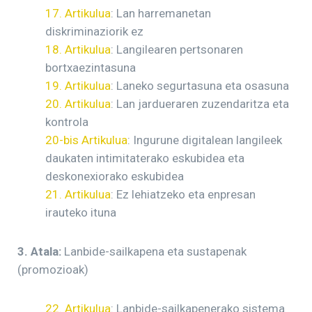
17. Artikulua
: Lan harremanetan
diskriminaziorik ez
18. Artikulua
: Langilearen pertsonaren
bortxaezintasuna
19. Artikulua
: Laneko segurtasuna eta osasuna
20. Artikulua
: Lan jardueraren zuzendaritza eta
kontrola
20-bis Artikulua
: Ingurune digitalean langileek
daukaten intimitaterako eskubidea eta
deskonexiorako eskubidea
21. Artikulua
: Ez lehiatzeko eta enpresan
irauteko ituna
3. Atala:
Lanbide-sailkapena eta sustapenak
(promozioak)
22. Artikulua
: Lanbide-sailkapenerako sistema