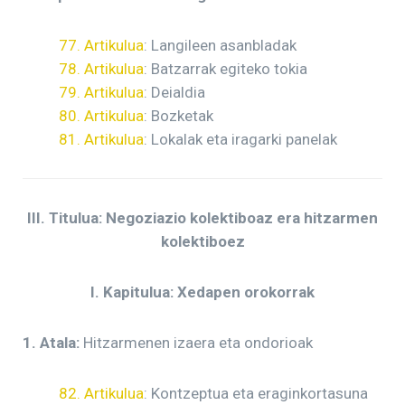
77. Artikulua
: Langileen asanbladak
78. Artikulua
: Batzarrak egiteko tokia
79. Artikulua
: Deialdia
80. Artikulua
: Bozketak
81. Artikulua
: Lokalak eta iragarki panelak
III. Titulua: Negoziazio kolektiboaz era hitzarmen
kolektiboez
I. Kapitulua: Xedapen orokorrak
1. Atala:
Hitzarmenen izaera eta ondorioak
82. Artikulua
: Kontzeptua eta eraginkortasuna