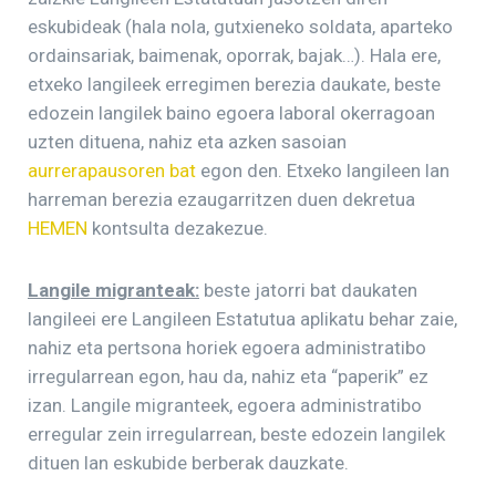
eskubideak (hala nola, gutxieneko soldata, aparteko
ordainsariak, baimenak, oporrak, bajak…). Hala ere,
etxeko langileek erregimen berezia daukate, beste
edozein langilek baino egoera laboral okerragoan
uzten dituena, nahiz eta azken sasoian
aurrerapausoren bat
egon den. Etxeko langileen lan
harreman berezia ezaugarritzen duen dekretua
HEMEN
kontsulta dezakezue.
Langile migranteak:
beste jatorri bat daukaten
langileei ere Langileen Estatutua aplikatu behar zaie,
nahiz eta pertsona horiek egoera administratibo
irregularrean egon, hau da, nahiz eta “paperik” ez
izan. Langile migranteek, egoera administratibo
erregular zein irregularrean, beste edozein langilek
dituen lan eskubide berberak dauzkate.