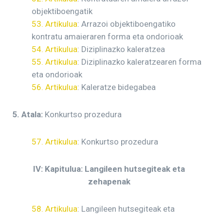
objektiboengatik
53. Artikulua
: Arrazoi objektiboengatiko
kontratu amaieraren forma eta ondorioak
54. Artikulua
: Diziplinazko kaleratzea
55. Artikulua
: Diziplinazko kaleratzearen forma
eta ondorioak
56. Artikulua
: Kaleratze bidegabea
5. Atala:
Konkurtso prozedura
57. Artikulua
: Konkurtso prozedura
IV: Kapitulua: Langileen hutsegiteak eta
zehapenak
58. Artikulua
: Langileen hutsegiteak eta