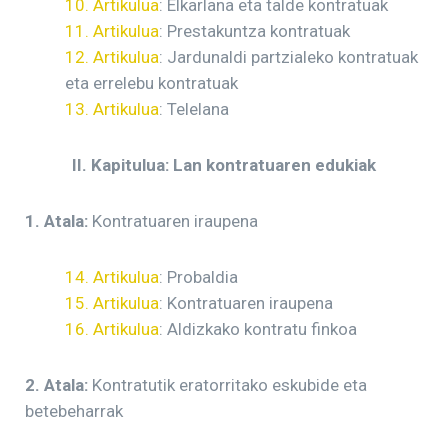
10. Artikulua
: Elkarlana eta talde kontratuak
11. Artikulua
: Prestakuntza kontratuak
12. Artikulua
: Jardunaldi partzialeko kontratuak
eta errelebu kontratuak
13. Artikulua
: Telelana
II. Kapitulua: Lan kontratuaren edukiak
1. Atala:
Kontratuaren iraupena
14. Artikulua
: Probaldia
15. Artikulua
: Kontratuaren iraupena
16. Artikulua
: Aldizkako kontratu finkoa
2. Atala:
Kontratutik eratorritako eskubide eta
betebeharrak