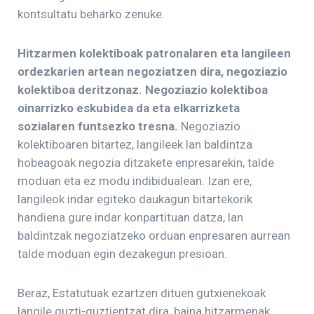
kontsultatu beharko zenuke.
Hitzarmen kolektiboak patronalaren eta langileen
ordezkarien artean negoziatzen dira, negoziazio
kolektiboa deritzonaz. Negoziazio kolektiboa
oinarrizko eskubidea da eta elkarrizketa
sozialaren funtsezko tresna.
Negoziazio
kolektiboaren bitartez, langileek lan baldintza
hobeagoak negozia ditzakete enpresarekin, talde
moduan eta ez modu indibidualean. Izan ere,
langileok indar egiteko daukagun bitartekorik
handiena gure indar konpartituan datza, lan
baldintzak negoziatzeko orduan enpresaren aurrean
talde moduan egin dezakegun presioan.
Beraz, Estatutuak ezartzen dituen gutxienekoak
langile guzti-guztientzat dira, baina hitzarmenak