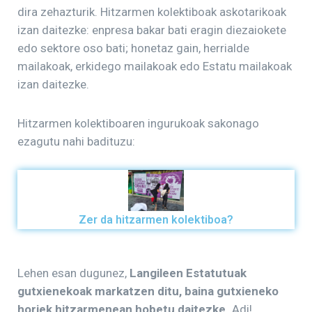
dira zehazturik. Hitzarmen kolektiboak askotarikoak
izan daitezke: enpresa bakar bati eragin diezaiokete
edo sektore oso bati; honetaz gain, herrialde
mailakoak, erkidego mailakoak edo Estatu mailakoak
izan daitezke.
Hitzarmen kolektiboaren ingurukoak sakonago
ezagutu nahi badituzu:
Zer da hitzarmen kolektiboa?
Lehen esan dugunez,
Langileen Estatutuak
gutxienekoak markatzen ditu, baina gutxieneko
horiek hitzarmenean hobetu daitezke.
Adi!