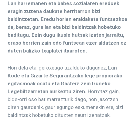
Lan harremanen eta babes sozialaren ereduek
eragin zuzena daukate herritarron bizi
baldintzetan. Eredu horien eraldaketa funtsezkoa
da, beraz, gure lan eta bizi baldintzak hobetuko
baditugu. Ezin dugu ikusle hutsak izaten jarraitu,
eraso berrien zain edo funtsean ezer aldatzen ez
duten balizko txaplatei itxaroten.
Hori dela eta, geroxeago azalduko dugunez,
Lan
Kode eta Gizarte Segurantzako lege propiorako
egitasmoak osatu eta Gasteiz zein Iruñeko
Legebiltzarretan aurkeztu ziren.
Horretaz gain,
bide-orri oso bat marrazturik dago, non jasotzen
diren gaurdanik, gaur egungo eskumenekin ere, bizi
baldintzak hobetuko dituzten neurri zehatzak.