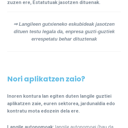
zuzen ere, Estatutuak jasotzen dituenak.
⇒ Langileen gutxieneko eskubideak jasotzen
dituen testu legala da, enpresa guzti-guztiek
errespetatu behar dituztenak
Nori aplikatzen zaio?
Inoren kontura lan egiten duten langile guztiei
aplikatzen zaie, euren sektorea, jardunaldia edo
kontratu mota edozein dela ere.
Langile autonomoak:
langile autonomoei (hau da,