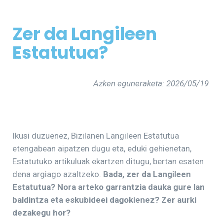
Zer da Langileen
Estatutua?
Azken eguneraketa: 2026/05/19
Ikusi duzuenez, Bizilanen Langileen Estatutua
etengabean aipatzen dugu eta, eduki gehienetan,
Estatutuko artikuluak ekartzen ditugu, bertan esaten
dena argiago azaltzeko.
Bada, zer da Langileen
Estatutua? Nora arteko garrantzia dauka gure lan
baldintza eta eskubideei dagokienez? Zer aurki
dezakegu hor?