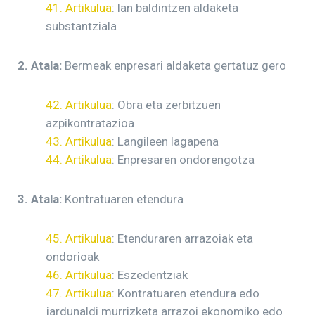
41. Artikulua
: lan baldintzen aldaketa
substantziala
2. Atala:
Bermeak enpresari aldaketa gertatuz gero
42. Artikulua
: Obra eta zerbitzuen
azpikontratazioa
43. Artikulua
: Langileen lagapena
44. Artikulua
: Enpresaren ondorengotza
3. Atala:
Kontratuaren etendura
45. Artikulua
: Etenduraren arrazoiak eta
ondorioak
46. Artikulua
: Eszedentziak
47. Artikulua
: Kontratuaren etendura edo
jardunaldi murrizketa arrazoi ekonomiko edo