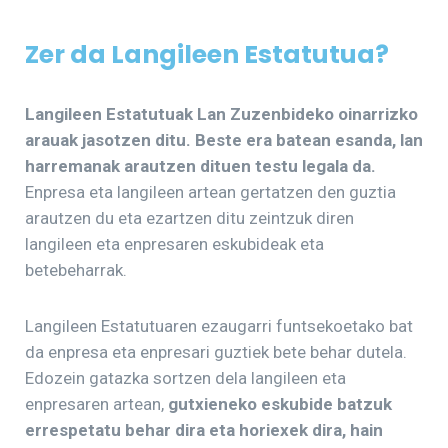
Zer da Langileen Estatutua?
Langileen Estatutuak Lan Zuzenbideko oinarrizko
arauak jasotzen ditu. Beste era batean esanda, lan
harremanak arautzen dituen testu legala da.
Enpresa eta langileen artean gertatzen den guztia
arautzen du eta ezartzen ditu zeintzuk diren
langileen eta enpresaren eskubideak eta
betebeharrak.
Langileen Estatutuaren ezaugarri funtsekoetako bat
da enpresa eta enpresari guztiek bete behar dutela.
Edozein gatazka sortzen dela langileen eta
enpresaren artean,
gutxieneko eskubide batzuk
errespetatu behar dira eta horiexek dira, hain