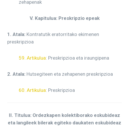
zehapenak
V. Kapitulua: Preskripzio epeak
1. Atala:
Kontratutik eratorritako ekimenen
preskripzioa
59. Artikulua
: Preskripzioa eta iraungipena
2. Atala:
Hutsegiteen eta zehapenen preskripzioa
60. Artikulua
: Preskripzioa
II. Titulua: Ordezkapen kolektiborako eskubideaz
eta langileek bilerak egiteko daukaten eskubideaz