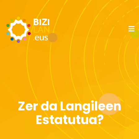
Zer da Langileen
Estatutua?