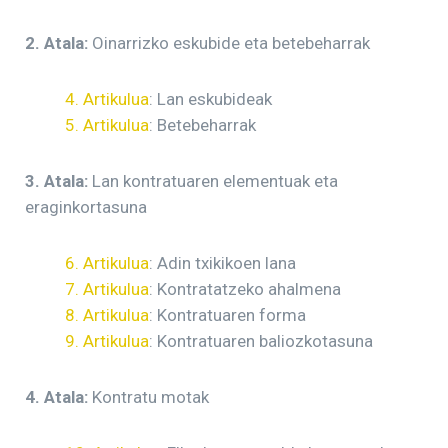
2. Atala:
Oinarrizko eskubide eta betebeharrak
4. Artikulua
: Lan eskubideak
5. Artikulua
: Betebeharrak
3. Atala:
Lan kontratuaren elementuak eta
eraginkortasuna
6. Artikulua
: Adin txikikoen lana
7. Artikulua
: Kontratatzeko ahalmena
8. Artikulua
: Kontratuaren forma
9. Artikulua
: Kontratuaren baliozkotasuna
4. Atala:
Kontratu motak