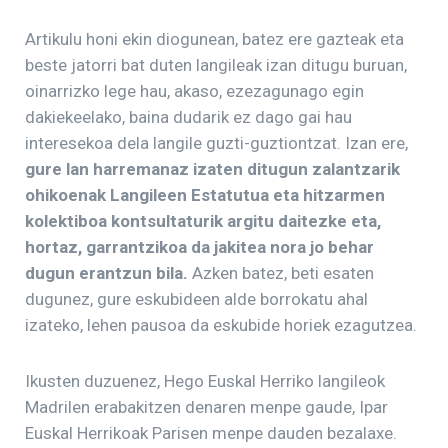
Artikulu honi ekin diogunean, batez ere gazteak eta
beste jatorri bat duten langileak izan ditugu buruan,
oinarrizko lege hau, akaso, ezezagunago egin
dakiekeelako, baina dudarik ez dago gai hau
interesekoa dela langile guzti-guztiontzat. Izan ere,
gure lan harremanaz izaten ditugun zalantzarik
ohikoenak Langileen Estatutua eta hitzarmen
kolektiboa kontsultaturik argitu daitezke eta,
hortaz, garrantzikoa da jakitea nora jo behar
dugun erantzun bila.
Azken batez, beti esaten
dugunez, gure eskubideen alde borrokatu ahal
izateko, lehen pausoa da eskubide horiek ezagutzea.
Ikusten duzuenez, Hego Euskal Herriko langileok
Madrilen erabakitzen denaren menpe gaude, Ipar
Euskal Herrikoak Parisen menpe dauden bezalaxe.