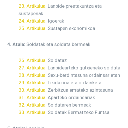
23. Artikulua
: Lanbide prestakuntza eta
sustapenak
24. Artikulua
: Igoerak
25. Artikulua
: Sustapen ekonomikoa
4. Atala:
Soldatak eta soldata bermeak
26. Artikulua
: Soldataz
27. Artikulua
: Lanbidearteko gutxieneko soldata
28. Artikulua
: Sexu-berdintasuna ordainsarietan
29. Artikulua
: Likidazioa eta ordainketa
30. Artikulua
: Zerbitzua emateko ezintasuna
31. Artikulua
: Aparteko ordainsariak
32. Artikulua
: Soldataren bermeak
33. Artikulua
: Soldatak Bermatzeko Funtsa