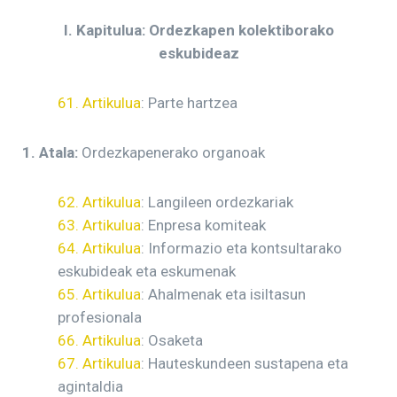
I. Kapitulua: Ordezkapen kolektiborako
eskubideaz
61. Artikulua
: Parte hartzea
1. Atala:
Ordezkapenerako organoak
62. Artikulua
: Langileen ordezkariak
63. Artikulua
: Enpresa komiteak
64. Artikulua
: Informazio eta kontsultarako
eskubideak eta eskumenak
65. Artikulua
: Ahalmenak eta isiltasun
profesionala
66. Artikulua
: Osaketa
67. Artikulua
: Hauteskundeen sustapena eta
agintaldia