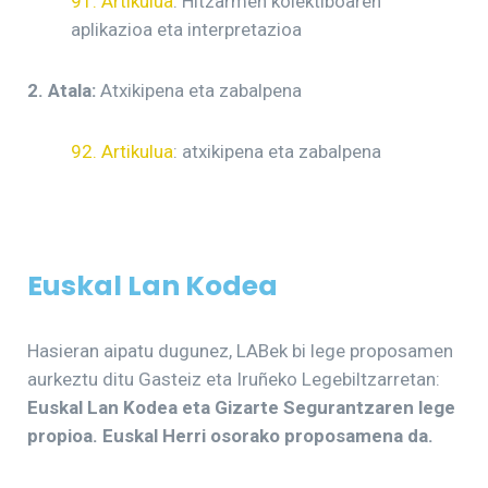
91. Artikulua
: Hitzarmen kolektiboaren
aplikazioa eta interpretazioa
2. Atala:
Atxikipena eta zabalpena
92. Artikulua
: atxikipena eta zabalpena
Euskal Lan Kodea
Hasieran aipatu dugunez, LABek bi lege proposamen
aurkeztu ditu Gasteiz eta Iruñeko Legebiltzarretan:
Euskal Lan Kodea eta Gizarte Segurantzaren lege
propioa. Euskal Herri osorako proposamena da.