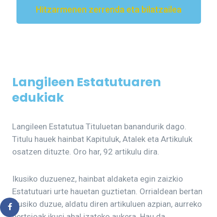
Hitzarmenen zerrenda eta bilatzailea
Langileen Estatutuaren
edukiak
Langileen Estatutua Tituluetan banandurik dago.
Titulu hauek hainbat Kapituluk, Atalek eta Artikuluk
osatzen dituzte. Oro har, 92 artikulu dira.
Ikusiko duzuenez, hainbat aldaketa egin zaizkio
Estatutuari urte hauetan guztietan. Orrialdean bertan
ikusiko duzue, aldatu diren artikuluen azpian, aurreko
bertsioak ikusi ahal izateko aukera. Hau da,