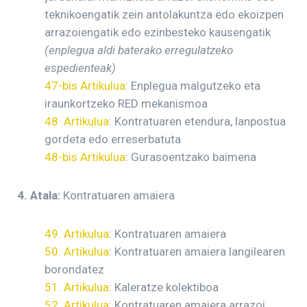
teknikoengatik zein antolakuntza edo ekoizpen
arrazoiengatik edo ezinbesteko kausengatik
(enplegua aldi baterako erregulatzeko
espedienteak)
47-bis Artikulua
: Enplegua malgutzeko eta
iraunkortzeko RED mekanismoa
48. Artikulua
: Kontratuaren etendura, lanpostua
gordeta edo erreserbatuta
48-bis Artikulua
: Gurasoentzako baimena
4. Atala:
Kontratuaren amaiera
49. Artikulua
: Kontratuaren amaiera
50. Artikulua
: Kontratuaren amaiera langilearen
borondatez
51. Artikulua
: Kaleratze kolektiboa
52. Artikulua
: Kontratuaren amaiera arrazoi