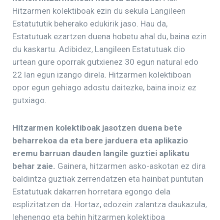
Hitzarmen kolektiboak ezin du sekula Langileen
Estatututik beherako edukirik jaso. Hau da,
Estatutuak ezartzen duena hobetu ahal du, baina ezin
du kaskartu. Adibidez, Langileen Estatutuak dio
urtean gure oporrak gutxienez 30 egun natural edo
22 lan egun izango direla. Hitzarmen kolektiboan
opor egun gehiago adostu daitezke, baina inoiz ez
gutxiago.
Hitzarmen kolektiboak jasotzen duena bete
beharrekoa da eta bere jarduera eta aplikazio
eremu barruan dauden langile guztiei aplikatu
behar zaie.
Gainera, hitzarmen asko-askotan ez dira
baldintza guztiak zerrendatzen eta hainbat puntutan
Estatutuak dakarren horretara egongo dela
esplizitatzen da. Hortaz, edozein zalantza daukazula,
lehenengo eta behin hitzarmen kolektiboa