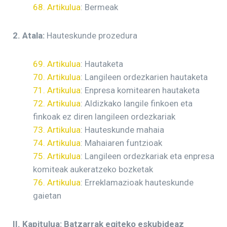
68. Artikulua
: Bermeak
2. Atala:
Hauteskunde prozedura
69. Artikulua
: Hautaketa
70. Artikulua
: Langileen ordezkarien hautaketa
71. Artikulua
: Enpresa komitearen hautaketa
72. Artikulua
: Aldizkako langile finkoen eta
finkoak ez diren langileen ordezkariak
73. Artikulua
: Hauteskunde mahaia
74. Artikulua
: Mahaiaren funtzioak
75. Artikulua
: Langileen ordezkariak eta enpresa
komiteak aukeratzeko bozketak
76. Artikulua
: Erreklamazioak hauteskunde
gaietan
II. Kapitulua: Batzarrak egiteko eskubideaz