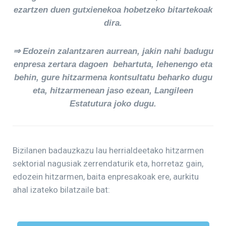
ezartzen duen gutxienekoa hobetzeko bitartekoak
dira.
⇒ Edozein zalantzaren aurrean, jakin nahi badugu
enpresa zertara dagoen behartuta, lehenengo eta
behin, gure hitzarmena kontsultatu beharko dugu
eta, hitzarmenean jaso ezean, Langileen
Estatutura joko dugu
.
Bizilanen badauzkazu lau herrialdeetako hitzarmen
sektorial nagusiak zerrendaturik eta, horretaz gain,
edozein hitzarmen, baita enpresakoak ere, aurkitu
ahal izateko bilatzaile bat: