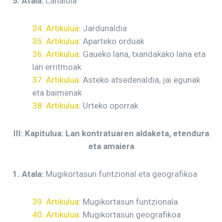
5. Atala:
Lanaldia
34. Artikulua
: Jardunaldia
35. Artikulua
: Aparteko orduak
36. Artikulua
: Gaueko lana, txandakako lana eta
lan erritmoak
37. Artikulua
: Asteko atsedenaldia, jai egunak
eta baimenak
38. Artikulua
: Urteko oporrak
III: Kapitulua: Lan kontratuaren aldaketa, etendura
eta amaiera
1. Atala:
Mugikortasun funtzional eta geografikoa
39. Artikulua
: Mugikortasun funtzionala
40. Artikulua
: Mugikortasun geografikoa