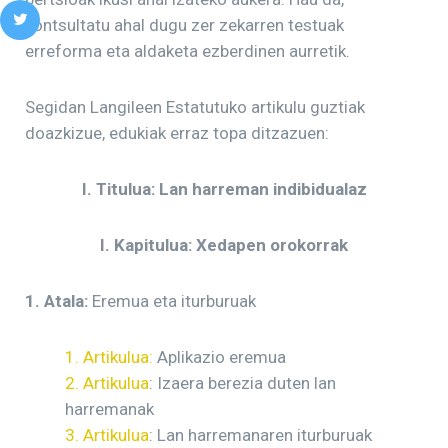
kontsultatu ahal dugu zer zekarren testuak
erreforma eta aldaketa ezberdinen aurretik.
Segidan Langileen Estatutuko artikulu guztiak
doazkizue, edukiak erraz topa ditzazuen:
I. Titulua: Lan harreman indibidualaz
I. Kapitulua: Xedapen orokorrak
1. Atala:
Eremua eta iturburuak
1. Artikulua:
Aplikazio eremua
2. Artikulua
: Izaera berezia duten lan
harremanak
3. Artikulua
: Lan harremanaren iturburuak