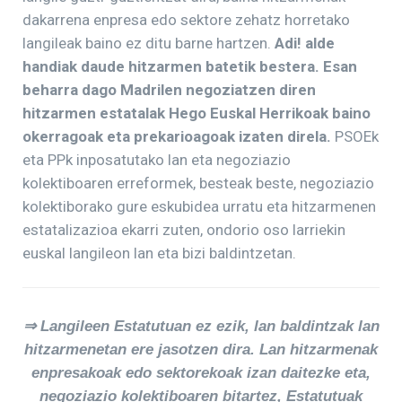
dakarrena enpresa edo sektore zehatz horretako
langileak baino ez ditu barne hartzen.
Adi! alde
handiak daude hitzarmen batetik bestera. Esan
beharra dago Madrilen negoziatzen diren
hitzarmen estatalak Hego Euskal Herrikoak baino
okerragoak eta prekarioagoak izaten direla.
PSOEk
eta PPk inposatutako lan eta negoziazio
kolektiboaren erreformek, besteak beste, negoziazio
kolektiborako gure eskubidea urratu eta hitzarmenen
estatalizazioa ekarri zuten, ondorio oso larriekin
euskal langileon lan eta bizi baldintzetan.
⇒
Langileen Estatutuan ez ezik, lan baldintzak lan
hitzarmenetan ere jasotzen dira. Lan hitzarmenak
enpresakoak edo sektorekoak izan daitezke eta,
negoziazio kolektiboaren bitartez, Estatutuak