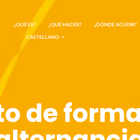
¿QUÉ ES?
¿QUÉ HACER?
¿DÓNDE ACUDIR?
CASTELLANO
to de forma
alternanci