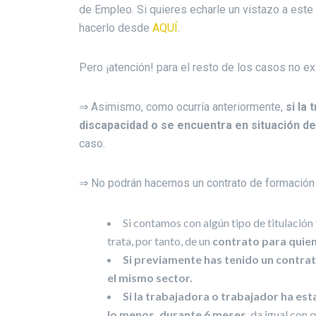
de Empleo. Si quieres echarle un vistazo a este
hacerlo desde
AQUÍ
.
Pero ¡atención! para el resto de los casos no ex
⇒ Asimismo, como ocurría anteriormente,
si la
discapacidad o se encuentra en situación de
caso.
⇒ No podrán hacernos un contrato de formación 
Si contamos con algún tipo de titulació
trata, por tanto, de un
contrato para quien
Si previamente has tenido un contrat
el mismo sector.
Si la trabajadora o trabajador ha es
lo menos, durante 6 meses
, da igual con 