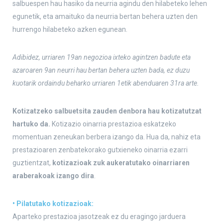
salbuespen hau hasiko da neurria agindu den hilabeteko lehen
egunetik, eta amaituko da neurria bertan behera uzten den
hurrengo hilabeteko azken egunean.
Adibidez, urriaren 19an negozioa ixteko agintzen badute eta
azaroaren 9an neurri hau bertan behera uzten bada, ez duzu
kuotarik ordaindu beharko urriaren 1etik abenduaren 31ra arte.
Kotizatzeko salbuetsita zauden denbora hau kotizatutzat
hartuko da.
Kotizazio oinarria prestazioa eskatzeko
momentuan zeneukan berbera izango da. Hua da, nahiz eta
prestazioaren zenbatekorako gutxieneko oinarria ezarri
guztientzat,
kotizazioak zuk aukeratutako oinarriaren
araberakoak izango dira
.
• Pilatutako kotizazioak:
Aparteko prestazioa jasotzeak ez du eragingo jarduera