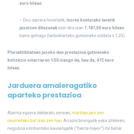
euro hilean
.
– Diru-sarrera horietatik,
inoren konturako lanetik
jasotzen dituzunak
ezin dira izan
1.187,50 euro hilean
baino gehiago (lanbidearteko gutxieneko soldata x 1,25).
Pluriaktibitatean jasoko den prestazioa gutxieneko
kotizazio oinarriaren %50 izango da, hau da, 472 euro
hilean
.
Jarduera amaieragatiko
aparteko prestazioa
Alarma egoera deklaratu zenean,
martxan jarri zen
neurrietako bat izan zen hau
. Arrazoi birengatik eska zitekeen,
negozioa ezinbesteko kausengatik (
“fuerza mayor”
) itxi behar