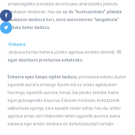
amaieragatiko prestazio arrunta jaso ahal izateko pilatuta
daukazun denboran. Hau da,
ez du “kontsumituko” pilatuta
daukazun denbora hori, inoiz autonomoen “langabezia”
eskatu behar baduzu.
•Eskaera:
Jarduera bertan behera uzteko agindua ematen denetik,
15
egun dauzkazu prestazioa eskatzeko
.
Eskaera epez kanpo egiten baduzu
, prestazioa eskatu duzun
egunetik aurrera emango dizute eta ez ixteko aginduaren
hurrengo egunetik aurrera, beraz, bai jasoko zenuke, baina
egun gutxiagotako kopurua. Edozein modutan, kotizatzetik
salbuetsita egongo zara epealdi osoan zehar, hau da, ixteko
agindua eman zen hilabeteko lehen egunetik aurrera, baina
eskaera egin arteko denbora ez da kotizatutzat hartuko.