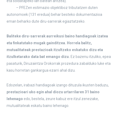
eta soldatapeko lan batean aritzea).
– PFEZen estimazio objektiboz tributatzen duten
autonomoek (131 eredua) behar besteko dokumentazioa
eman beharko dute diru-sarrerak egiaztatzeko.
Baliteke diru-sarrerak aurreikusi baino handiagoak izatea
eta finkatutako mugak gainditzea. Horrela balitz,
mutualitateak prestazioak itzultzeko eskatuko dizu eta
itzulketarako data bat emango dizu.
Ez bazenu itzuliko, epea
pasaturik, Diruzaintza Orokorrak prozedura zabalduko luke eta
kasu horretan gankargua ezarri ahal dizu.
Edozelan, irabazi handiagoak izango dituzula ikusten baduzu,
prestazioari uko egin ahal diozu urtarrilaren 31 baino
lehenago
edo, bestela, zeure kabuz ere itzul zenezake,
mutualitateak eskatu baino lehenago.