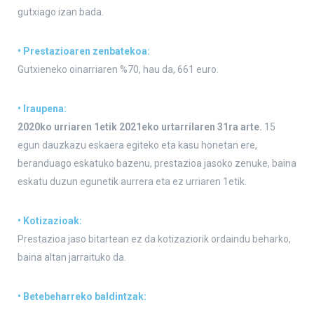
gutxiago izan bada.
• Prestazioaren zenbatekoa:
Gutxieneko oinarriaren %70, hau da, 661 euro.
• Iraupena:
2020ko urriaren 1etik 2021eko urtarrilaren 31ra arte.
15
egun dauzkazu eskaera egiteko eta kasu honetan ere,
beranduago eskatuko bazenu, prestazioa jasoko zenuke, baina
eskatu duzun egunetik aurrera eta ez urriaren 1etik.
• Kotizazioak:
Prestazioa jaso bitartean ez da kotizaziorik ordaindu beharko,
baina altan jarraituko da.
• Betebeharreko baldintzak: