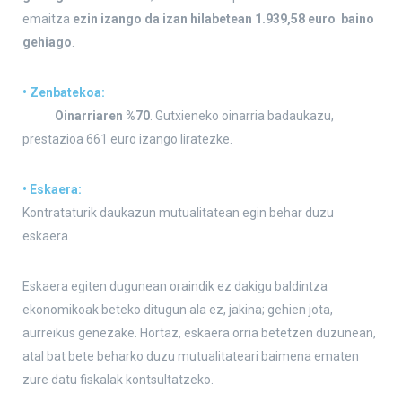
emaitza
ezin izango da izan hilabetean 1.939,58 euro baino
gehiago
.
• Zenbatekoa:
Oinarriaren %70
. Gutxieneko oinarria badaukazu,
prestazioa 661 euro izango liratezke.
• Eskaera:
Kontrataturik daukazun mutualitatean egin behar duzu
eskaera.
Eskaera egiten dugunean oraindik ez dakigu baldintza
ekonomikoak beteko ditugun ala ez, jakina; gehien jota,
aurreikus genezake. Hortaz, eskaera orria betetzen duzunean,
atal bat bete beharko duzu mutualitateari baimena ematen
zure datu fiskalak kontsultatzeko.