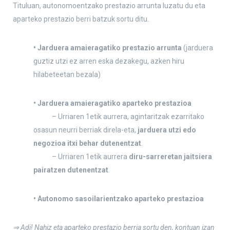
Tituluan, autonomoentzako prestazio arrunta luzatu du eta
aparteko prestazio berri batzuk sortu ditu.
• Jarduera amaieragatiko prestazio arrunta
(jarduera
guztiz utzi ez arren eska dezakegu, azken hiru
hilabeteetan bezala)
• Jarduera amaieragatiko aparteko prestazioa
– Urriaren 1etik aurrera, agintaritzak ezarritako
osasun neurri berriak direla-eta,
jarduera utzi edo
negozioa itxi behar dutenentzat
.
– Urriaren 1etik aurrera
diru-sarreretan jaitsiera
pairatzen dutenentzat
.
• Autonomo sasoilarientzako aparteko prestazioa
⇒ Adi! Nahiz eta aparteko prestazio berria sortu den, kontuan izan