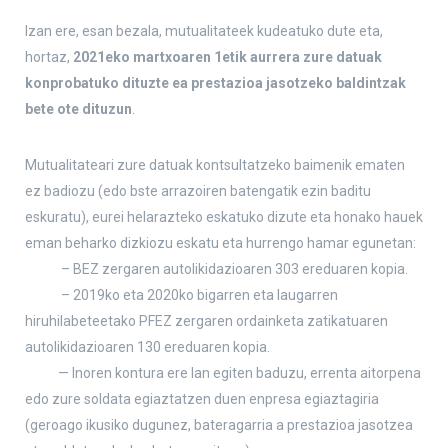
Izan ere, esan bezala, mutualitateek kudeatuko dute eta,
hortaz,
2021eko martxoaren 1etik aurrera zure datuak
konprobatuko dituzte ea prestazioa jasotzeko baldintzak
bete ote dituzun
.
Mutualitateari zure datuak kontsultatzeko baimenik ematen
ez badiozu (edo bste arrazoiren batengatik ezin baditu
eskuratu), eurei helarazteko eskatuko dizute eta honako hauek
eman beharko dizkiozu eskatu eta hurrengo hamar egunetan:
– BEZ zergaren autolikidazioaren 303 ereduaren kopia.
– 2019ko eta 2020ko bigarren eta laugarren
hiruhilabeteetako PFEZ zergaren ordainketa zatikatuaren
autolikidazioaren 130 ereduaren kopia.
— Inoren kontura ere lan egiten baduzu, errenta aitorpena
edo zure soldata egiaztatzen duen enpresa egiaztagiria
(geroago ikusiko dugunez, bateragarria a prestazioa jasotzea