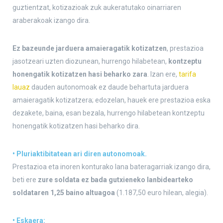
guztientzat, kotizazioak zuk aukeratutako oinarriaren
araberakoak izango dira.
Ez bazeunde jarduera amaieragatik kotizatzen
, prestazioa
jasotzeari uzten diozunean, hurrengo hilabetean,
kontzeptu
honengatik kotizatzen hasi beharko zara
. Izan ere,
tarifa
lauaz
dauden autonomoak ez daude behartuta jarduera
amaieragatik kotizatzera; edozelan, hauek ere prestazioa eska
dezakete, baina, esan bezala, hurrengo hilabetean kontzeptu
honengatik kotizatzen hasi beharko dira.
• Pluriaktibitatean ari diren autonomoak.
Prestazioa eta inoren konturako lana bateragarriak izango dira,
beti ere
zure soldata ez bada gutxieneko lanbidearteko
soldataren 1,25 baino altuagoa
(1.187,50 euro hilean, alegia).
• Eskaera: