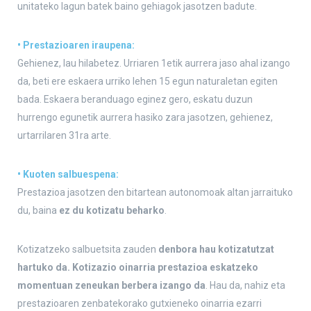
unitateko lagun batek baino gehiagok jasotzen badute.
• Prestazioaren iraupena:
Gehienez, lau hilabetez. Urriaren 1etik aurrera jaso ahal izango
da, beti ere eskaera urriko lehen 15 egun naturaletan egiten
bada. Eskaera beranduago eginez gero, eskatu duzun
hurrengo egunetik aurrera hasiko zara jasotzen, gehienez,
urtarrilaren 31ra arte.
• Kuoten salbuespena:
Prestazioa jasotzen den bitartean autonomoak altan jarraituko
du, baina
ez du kotizatu beharko
.
Kotizatzeko salbuetsita zauden
denbora hau kotizatutzat
hartuko da. Kotizazio oinarria prestazioa eskatzeko
momentuan zeneukan berbera izango da
. Hau da, nahiz eta
prestazioaren zenbatekorako gutxieneko oinarria ezarri