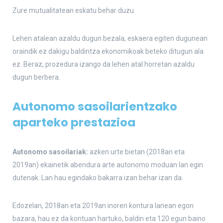
Zure mutualitatean eskatu behar duzu.
Lehen atalean azaldu dugun bezala, eskaera egiten dugunean
oraindik ez dakigu baldintza ekonomikoak beteko ditugun ala
ez. Beraz, prozedura izango da lehen atal horretan azaldu
dugun berbera.
Autonomo sasoilarientzako
aparteko prestazioa
Autonomo sasoilariak:
azken urte bietan (2018an eta
2019an) ekainetik abendura arte autonomo moduan lan egin
dutenak. Lan hau egindako bakarra izan behar izan da.
Edozelan, 2018an eta 2019an inoren kontura lanean egon
bazara, hau ez da kontuan hartuko, baldin eta 120 egun baino