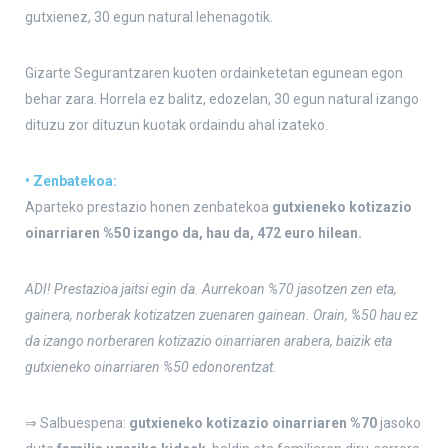
gutxienez, 30 egun natural lehenagotik.
Gizarte Segurantzaren kuoten ordainketetan egunean egon
behar zara. Horrela ez balitz, edozelan, 30 egun natural izango
dituzu zor dituzun kuotak ordaindu ahal izateko.
• Zenbatekoa:
Aparteko prestazio honen zenbatekoa
gutxieneko kotizazio
oinarriaren %50 izango da, hau da, 472 euro hilean.
ADI! Prestazioa jaitsi egin da. Aurrekoan %70 jasotzen zen eta,
gainera, norberak kotizatzen zuenaren gainean. Orain, %50 hau ez
da izango norberaren kotizazio oinarriaren arabera, baizik eta
gutxieneko oinarriaren %50 edonorentzat.
⇒ Salbuespena:
gutxieneko kotizazio oinarriaren %70
jasoko