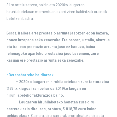
31ra arte luzatzea, baldin eta 2020ko laugarren
hiruhilabetekoan momentuan ezarri ziren baldintzak oraindik
betetzen badira.
Beraz,
irailera arte prestazio arrunta jasotzen egon bazara,
honen luzapena eska zenezake
.
Era berean, uztaila, abuztua
eta irailean prestazio arrunta jaso ez baduzu, baina
lehenagoko aparteko prestazioa jaso bazenuen, zure
kasuan ere prestazio arrunta eska zenezake
.
• Betebeharreko baldintzak:
–
2020ko laugarren hiruhilabetekoan zure fakturazioa
%75 txikiagoa izan behar da 2019ko laugarren
hiruhilabeteko fakturazioa baino.
–
Laugarren hiruhilabeteko honetan zure diru-
sarrerak ezin dira izan, orotara, 5.818,75 euro baino
gehiagokoak
. Gainera, diru-sarrerak prorrateatuko dira eta