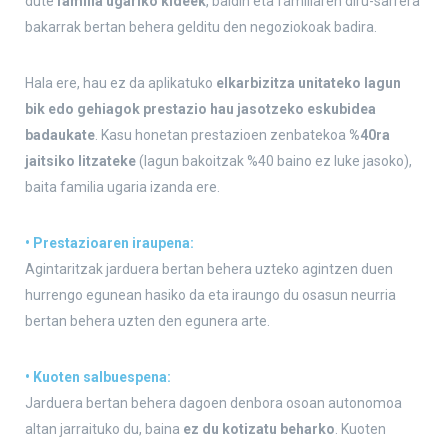
dute
familia ugariko kideek
, baldin eta familiaren diru-sarrera
bakarrak bertan behera gelditu den negoziokoak badira.
Hala ere, hau ez da aplikatuko
elkarbizitza unitateko lagun
bik edo gehiagok prestazio hau jasotzeko eskubidea
badaukate
. Kasu honetan prestazioen zenbatekoa
%40ra
jaitsiko litzateke
(lagun bakoitzak %40 baino ez luke jasoko),
baita familia ugaria izanda ere.
• Prestazioaren iraupena:
Agintaritzak jarduera bertan behera uzteko agintzen duen
hurrengo egunean hasiko da eta iraungo du osasun neurria
bertan behera uzten den egunera arte.
• Kuoten salbuespena:
Jarduera bertan behera dagoen denbora osoan autonomoa
altan jarraituko du, baina
ez du kotizatu beharko
. Kuoten