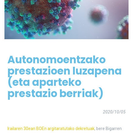
Autonomoentzako
prestazioen luzapena
(eta aparteko
prestazio berriak)
2020/10/05
Irailaren 30ean BOEn argitaratutako dekretuak
, bere Bigarren