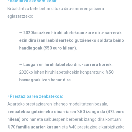
• Baldintza ekonomikoak:
Bi baldintza bete behar dituzu diru-sarreren jaitsiera
egiaztatzeko:
—
2020ko azken hiruhilabetekoan zure diru-sarrerak
ezin dira izan lanbidearteko gutxieneko soldata baino
handiagoak (950 euro hilean).
— Laugarren hiruhilabeteko diru-sarrera horiek
,
2020ko lehen hiruhilabetekoekin konparaturik,
%50
baxuagoak izan behar dira
.
• Prestazioaren zenbatekoa:
Aparteko prestazioaren lehengo modalitatean bezala,
zenbatekoa gutxieneko oinarriaren %50 izango da (472 euro
hilean) oro har
eta salbuespen berberak izango dira kontuan:
%70 familia ugarien kasuan
eta %40 prestazioa elkarbizitzako