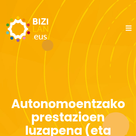
Autonomoentzako
prestazioen
luzapena (eta