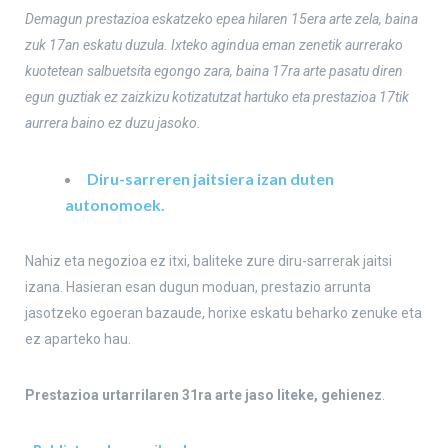
Demagun prestazioa eskatzeko epea hilaren 15era arte zela, baina
zuk 17an eskatu duzula. Ixteko agindua eman zenetik aurrerako
kuotetean salbuetsita egongo zara, baina 17ra arte pasatu diren
egun guztiak ez zaizkizu kotizatutzat hartuko eta prestazioa 17tik
aurrera baino ez duzu jasoko.
Diru-sarreren jaitsiera izan duten
autonomoek.
Nahiz eta negozioa ez itxi, baliteke zure diru-sarrerak jaitsi
izana. Hasieran esan dugun moduan, prestazio arrunta
jasotzeko egoeran bazaude, horixe eskatu beharko zenuke eta
ez aparteko hau.
Prestazioa urtarrilaren 31ra arte jaso liteke, gehienez
.