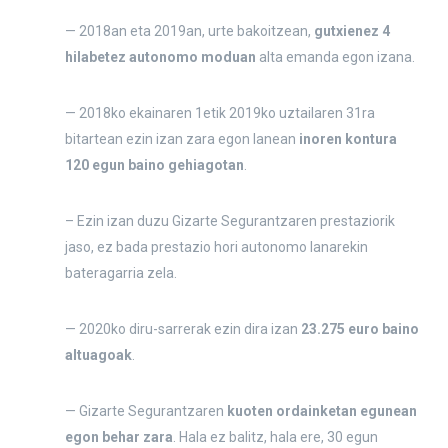
— 2018an eta 2019an, urte bakoitzean,
gutxienez 4
hilabetez autonomo moduan
alta emanda egon izana.
— 2018ko ekainaren 1etik 2019ko uztailaren 31ra
bitartean ezin izan zara egon lanean
inoren kontura
120 egun baino gehiagotan
.
– Ezin izan duzu Gizarte Segurantzaren prestaziorik
jaso, ez bada prestazio hori autonomo lanarekin
bateragarria zela.
— 2020ko diru-sarrerak ezin dira izan
23.275 euro baino
altuagoak
.
— Gizarte Segurantzaren
kuoten ordainketan egunean
egon behar zara
. Hala ez balitz, hala ere, 30 egun