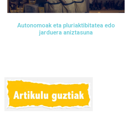
Autonomoak eta pluriaktibitatea edo
jarduera aniztasuna