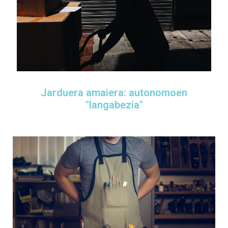
Jarduera amaiera: autonomoen
"langabezia"