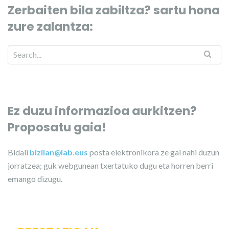
Zerbaiten bila zabiltza? sartu hona
zure zalantza:
Ez duzu informazioa aurkitzen?
Proposatu gaia!
Bidali
bizilan@lab.eus
posta elektronikora ze gai nahi duzun
jorratzea; guk webgunean txertatuko dugu eta horren berri
emango dizugu.