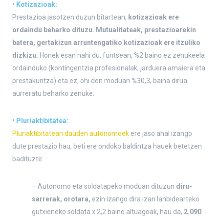
• Kotizazioak:
Prestazioa jasotzen duzun bitartean,
kotizazioak ere
ordaindu beharko dituzu. Mutualitateak, prestazioarekin
batera, gertakizun arruntengatiko kotizazioak ere itzuliko
dizkizu.
Honek esan nahi du, funtsean, %2 baino ez zenukeela
ordainduko (kontingentzia profesionalak, jarduera amaiera eta
prestakuntza) eta ez, ohi den moduan %30,3, baina dirua
aurreratu beharko zenuke.
• Pluriaktibitatea:
Pluriaktibitatean dauden autonomoek
ere jaso ahal izango
dute prestazio hau, beti ere ondoko baldintza hauek betetzen
badituzte:
– Autonomo eta soldatapeko moduan dituzun
diru-
sarrerak, orotara,
ezin izango dira izan lanbidearteko
gutxieneko soldata x 2,2 baino altuagoak, hau da,
2.090