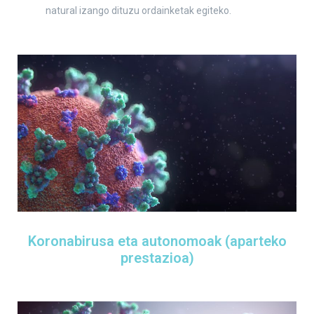
natural izango dituzu ordainketak egiteko.
Koronabirusa eta autonomoak (aparteko
prestazioa)