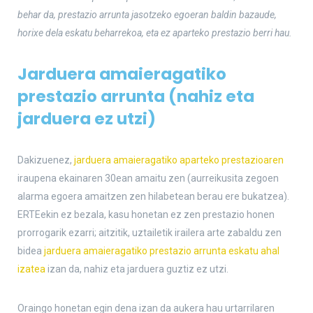
behar da, prestazio arrunta jasotzeko egoeran baldin bazaude,
horixe dela eskatu beharrekoa, eta ez aparteko prestazio berri hau.
Jarduera amaieragatiko
prestazio arrunta (nahiz eta
jarduera ez utzi)
Dakizuenez,
jarduera amaieragatiko aparteko prestazioaren
iraupena ekainaren 30ean amaitu zen (aurreikusita zegoen
alarma egoera amaitzen zen hilabetean berau ere bukatzea).
ERTEekin ez bezala, kasu honetan ez zen prestazio honen
prorrogarik ezarri; aitzitik, uztailetik irailera arte zabaldu zen
bidea
jarduera amaieragatiko prestazio arrunta eskatu ahal
izatea
izan da, nahiz eta jarduera guztiz ez utzi.
Oraingo honetan egin dena izan da aukera hau urtarrilaren