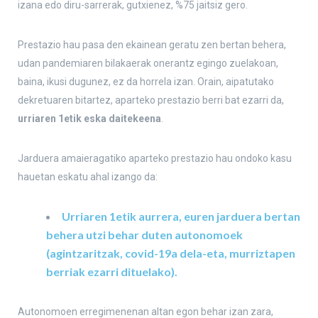
izana edo diru-sarrerak, gutxienez, %75 jaitsiz gero.
Prestazio hau pasa den ekainean geratu zen bertan behera,
udan pandemiaren bilakaerak onerantz egingo zuelakoan,
baina, ikusi dugunez, ez da horrela izan. Orain, aipatutako
dekretuaren bitartez, aparteko prestazio berri bat ezarri da,
urriaren 1etik eska daitekeena
.
Jarduera amaieragatiko aparteko prestazio hau ondoko kasu
hauetan eskatu ahal izango da:
Urriaren 1etik aurrera, euren jarduera bertan
behera utzi behar duten autonomoek
(agintzaritzak, covid-19a dela-eta, murriztapen
berriak ezarri dituelako).
Autonomoen erregimenenan altan egon behar izan zara,