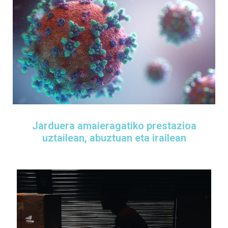
Jarduera amaieragatiko prestazioa
uztailean, abuztuan eta irailean