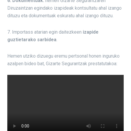
6. Dokumentuak:
hemen Gizarte Segurantzaren
Diruzaintzan egindako izapideak kontsultatu ahal izango
dituzu eta dokumentuak eskuratu ahal izango dituzu.
7. Importass atarian egin daitezkeen
izapide
guztietarako sarbidea
.
Hemen utziko dizuegu eremu pertsonal honen inguruko
azalpen bideo bat, Gizarte Segurantzak prestatutakoa: