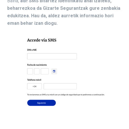
Baina,
adi! SMS bitartez identifikatu ahal izateko,
beharrezkoa da Gizarte Segurantzak gure zenbakia
edukitzea. Hau da, aldez aurretik informazio hori
eman behar izan diogu.