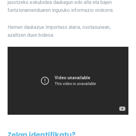
jasotzeko eskubidea daukagun edo alta eta bajen
funtzionamenduaren inguruko informazio orokorra.
Hemen daukazue Importass ataria, osotasunean,
azaltzen duen bideoa:
Zelan identifikatu?