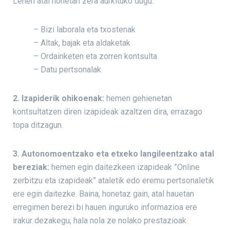
Lehen atal honetan zera aurkituko dugu:
– Bizi laborala eta txostenak
– Altak, bajak eta aldaketak
– Ordainketen eta zorren kontsulta
– Datu pertsonalak
2. Izapiderik ohikoenak:
hemen gehienetan
kontsultatzen diren izapideak azaltzen dira, errazago
topa ditzagun.
3. Autonomoentzako eta etxeko langileentzako atal
bereziak:
hemen egin daitezkeen izapideak ”Online
zerbitzu eta izapideak” ataletik edo eremu pertsonaletik
ere egin daitezke. Baina, honetaz gain, atal hauetan
erregimen berezi bi hauen inguruko informazioa ere
irakur dezakegu, hala nola ze nolako prestazioak