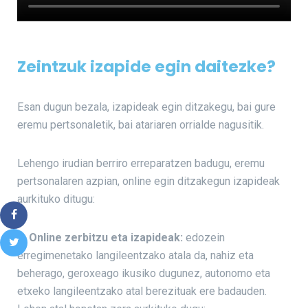
Zeintzuk izapide egin daitezke?
Esan dugun bezala, izapideak egin ditzakegu, bai gure
eremu pertsonaletik, bai atariaren orrialde nagusitik.
Lehengo irudian berriro erreparatzen badugu, eremu
pertsonalaren azpian, online egin ditzakegun izapideak
aurkituko ditugu:
1. Online zerbitzu eta izapideak:
edozein
erregimenetako langileentzako atala da, nahiz eta
beherago, geroxeago ikusiko dugunez, autonomo eta
etxeko langileentzako atal berezituak ere badauden.