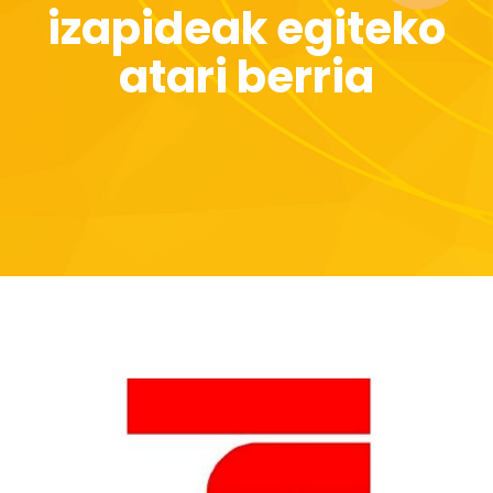
izapideak egiteko
atari berria