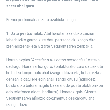
sartu ahal gara.
Eremu pertsonalean zera azalduko zaigu:
1. Datu pertsonalak:
Atal honetan azalduko zaizun
lehenbiziko gauza zure datu pertsonalak izango dira:
izen-abizenak eta Gizarte Segurantzaren zenbakia.
Horren azpian
“Acceder a tus datos personales”
esteka
daukagu. Horra sartuz gero, kontakturako zure datuak eta
helbidea konprobatu ahal izango dituzu eta, beharrezkoa
denean, aldatu ere egin ahal izango dituzu (adibidez,
beste etxe batera mugitu bazara, edo posta elektronikoa
edo telefonoa aldatu badituzu). Honetaz gain, Gizarte
Segurantzaren afiliazio dokumentua deskargatu ahal
izango duzu.