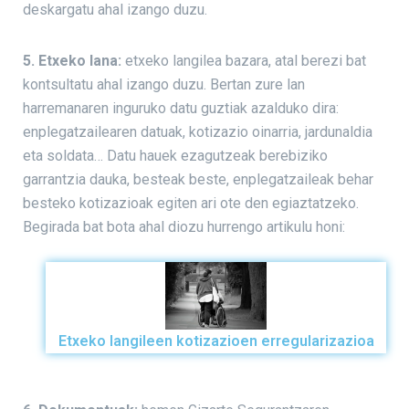
deskargatu ahal izango duzu.
5. Etxeko lana:
etxeko langilea bazara, atal berezi bat
kontsultatu ahal izango duzu. Bertan zure lan
harremanaren inguruko datu guztiak azalduko dira:
enplegatzailearen datuak, kotizazio oinarria, jardunaldia
eta soldata… Datu hauek ezagutzeak berebiziko
garrantzia dauka, besteak beste, enplegatzaileak behar
besteko kotizazioak egiten ari ote den egiaztatzeko.
Begirada bat bota ahal diozu hurrengo artikulu honi:
Etxeko langileen kotizazioen erregularizazioa