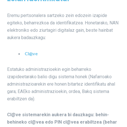
Eremu pertsonalera sartzeko zein edozein izapide
egiteko, beharrezkoa da identifikatzea. Honetarako, NAN
elektroniko edo ziurtagiri digitalaz gain, beste hainbat
aukera badauzkagu:
Cl@ve
Estatuko administrazioekin egin beharreko
izapideetarako balio digu sistema honek (Nafarroako
administrazioarekin ere honen bitartez identifikatu ahal
gara; EAEko administrazioekin, ordea, Bakq sistema
erabiltzen da).
Cl@ve sistemarekin aukera bi dauzkagu: behin-
behineko cl@vea
edo PIN cl@vea erabiltzea (behar