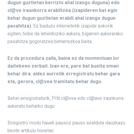
dugun guztietan berriztu ahal izango duguna) edo
cl@ve iraunkorra erabiltzea (izapideren bat egin
behar dugun guztietan erabili ahal izango dugun
pasahitza)
. Ez baduzu internetetik izapide askorik
egiten, hobe da lehenbiziko aukera, bigarren aukerarako
pasahitza gogoratzea beharrezkoa baita.
Ez da prozedura zaila, baina ez da momentuan lor
daitekeen zerbait. Izan ere, pare bat buelta eman
behar dira: aldez aurretik erregistratu behar gara
eta, gerora, cl@vea tramitatu behar dugu.
Behin erregistraturik, PIN cl@vea edo cl@ave iraunkorra
aukeratu beharko dugu.
Erregistro modu hauek pausoz pauso azalduta dauzkazu
beste artikulu honetan: