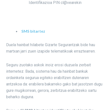
Identifikazioa PIN cl@vearekin
SMS bitartez
Duela hainbat hilabete Gizarte Segurantzak bide hau
martxan jarri zuen izapide telematikoak erraztearren.
Seguru zuotako askok inoiz erosi duzuela zerbait
internetez. Bada, sistema hau da hainbat bankuk
ordainketa segurua egiteko erabiltzen dutenaren
antzekoa da: erabilera bakarreko gako bat jasotzen dugu
gure mugikorrean, gerora, zerbitzua erabiltzeko sartu
beharko duguna.