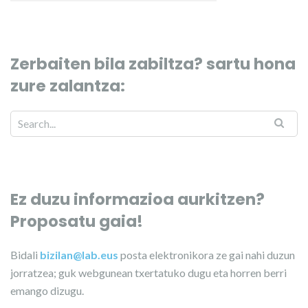
Zerbaiten bila zabiltza? sartu hona
zure zalantza:
Ez duzu informazioa aurkitzen?
Proposatu gaia!
Bidali
bizilan@lab.eus
posta elektronikora ze gai nahi duzun
jorratzea; guk webgunean txertatuko dugu eta horren berri
emango dizugu.