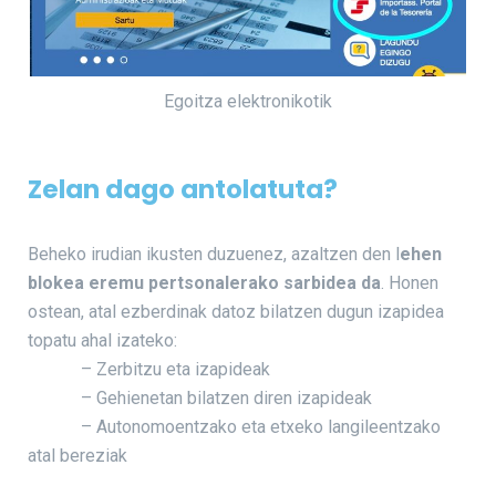
Egoitza elektronikotik
Zelan dago antolatuta?
Beheko irudian ikusten duzuenez, azaltzen den l
ehen
blokea eremu pertsonalerako sarbidea da
. Honen
ostean, atal ezberdinak datoz bilatzen dugun izapidea
topatu ahal izateko:
– Zerbitzu eta izapideak
– Gehienetan bilatzen diren izapideak
– Autonomoentzako eta etxeko langileentzako
atal bereziak