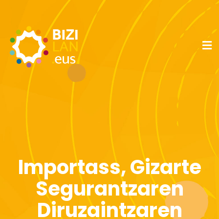
Importass, Gizarte
Segurantzaren
Diruzaintzaren