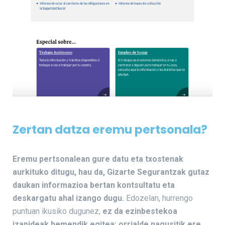
Zertan datza eremu pertsonala?
Eremu pertsonalean gure datu eta txostenak
aurkituko ditugu, hau da, Gizarte Segurantzak gutaz
daukan informazioa bertan kontsultatu eta
deskargatu ahal izango dugu.
Edozelan, hurrengo
puntuan ikusiko dugunez,
ez da ezinbestekoa
izapideak hemendik egitea; orrialde nagusitik ere