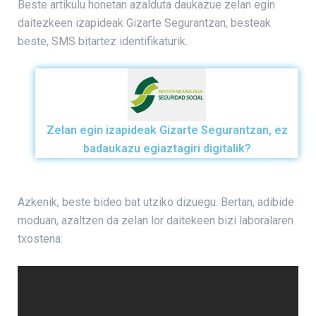
Beste artikulu honetan azalduta daukazue zelan egin
daitezkeen izapideak Gizarte Segurantzan, besteak
beste, SMS bitartez identifikaturik.
Zelan egin izapideak Gizarte Segurantzan, ez
badaukazu egiaztagiri digitalik?
Azkenik, beste bideo bat utziko dizuegu. Bertan, adibide
moduan, azaltzen da zelan lor daitekeen bizi laboralaren
txostena: