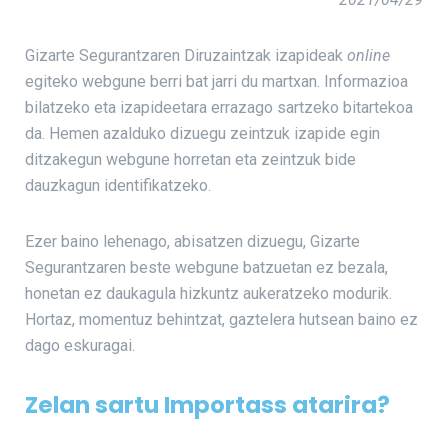
Gizarte Segurantzaren Diruzaintzak izapideak
online
egiteko webgune berri bat jarri du martxan. Informazioa
bilatzeko eta izapideetara errazago sartzeko bitartekoa
da. Hemen azalduko dizuegu zeintzuk izapide egin
ditzakegun webgune horretan eta zeintzuk bide
dauzkagun identifikatzeko.
Ezer baino lehenago, abisatzen dizuegu, Gizarte
Segurantzaren beste webgune batzuetan ez bezala,
honetan ez daukagula hizkuntz aukeratzeko modurik.
Hortaz, momentuz behintzat, gaztelera hutsean baino ez
dago eskuragai.
Zelan sartu Importass atarira?