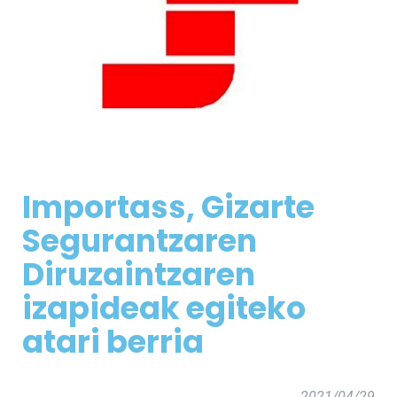
Importass, Gizarte
Segurantzaren
Diruzaintzaren
izapideak egiteko
atari berria
2021/04/29