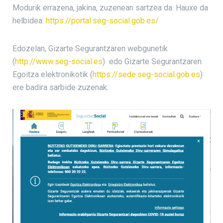
Modurik errazena, jakina, zuzenean sartzea da. Hauxe da
helbidea:
https://portal.seg-social.gob.es/
Edozelan, Gizarte Segurantzaren webgunetik
(
http://www.seg-social.es
) edo Gizarte Segurantzaren
Egoitza elektronikotik (
https://sede.seg-social.gob.es
)
ere badira sarbide zuzenak.