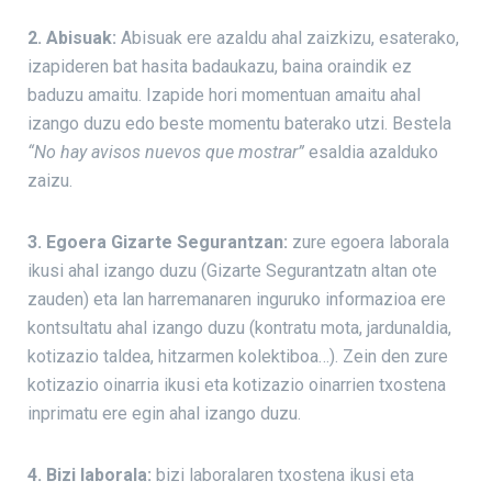
2. Abisuak:
Abisuak ere azaldu ahal zaizkizu, esaterako,
izapideren bat hasita badaukazu, baina oraindik ez
baduzu amaitu. Izapide hori momentuan amaitu ahal
izango duzu edo beste momentu baterako utzi. Bestela
“No hay avisos nuevos que mostrar”
esaldia azalduko
zaizu.
3. Egoera Gizarte Segurantzan:
zure egoera laborala
ikusi ahal izango duzu (Gizarte Segurantzatn altan ote
zauden) eta lan harremanaren inguruko informazioa ere
kontsultatu ahal izango duzu (kontratu mota, jardunaldia,
kotizazio taldea, hitzarmen kolektiboa…). Zein den zure
kotizazio oinarria ikusi eta kotizazio oinarrien txostena
inprimatu ere egin ahal izango duzu.
4. Bizi laborala:
bizi laboralaren txostena ikusi eta