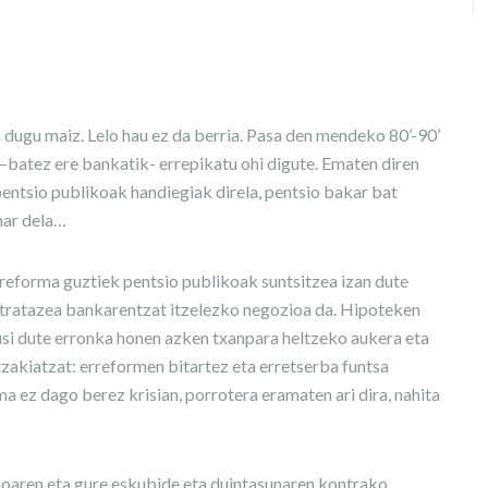
 dugu maiz. Lelo hau ez da berria. Pasa den mendeko 80’-90’
batez ere bankatik- errepikatu ohi digute. Ematen diren
pentsio publikoak handiegiak direla, pentsio bakar bat
har dela…
reforma guztiek pentsio publikoak suntsitzea izan dute
ontratazea bankarentzat itzelezko negozioa da. Hipoteken
usi dute erronka honen azken txanpara heltzeko aukera eta
itzakiatzat: erreformen bitartez eta erretserba funtsa
a ez dago berez krisian, porrotera eramaten ari dira, nahita
koaren eta gure eskubide eta duintasunaren kontrako