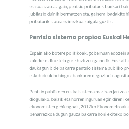
erasoa izateaz gain, pentsio pribatuek bankari ba
jubilazio duinik bermatzen eta, gainera, badakite h
pribaturik izatea ezinezkoa zaigula guztiz.
Pentsio sistema propioa Euskal H
Espainiako botere politikoak, gobernuan edozein al
zainduko dituztela gure bizitzen gainetik. Euskal
daukagun bide bakarra pentsio sistema publiko pr
eskubideak behingoz bankaren negozioei nagusituk
Pentsio publikoen euskal sistema martxan jartzea e
diogulako, baizik eta horren inguruan egin diren ik
ekonomisten gehiengoak, 2017ko Ekonometroak azal
beharrezkoa dugun gauza bakarra honi ekiteko bor