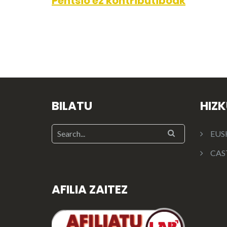
Pentsio ez kontributiboak
BILATU
HIZ
EUS
CAS
AFILIA ZAITEZ