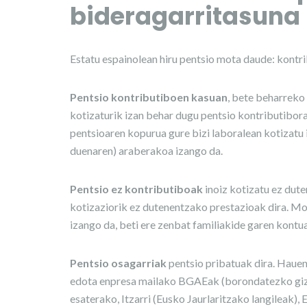
bideragarritasuna
Estatu espainolean hiru pentsio mota daude: kontr
Pentsio kontributiboen kasuan
, bete beharreko
kotizaturik izan behar dugu pentsio kontributibor
pentsioaren kopurua gure bizi laboralean kotizatu 
duenaren) araberakoa izango da.
Pentsio ez kontributiboak
inoiz kotizatu ez dut
kotizaziorik ez dutenentzako prestazioak dira. Mot
izango da, beti ere zenbat familiakide garen kontu
Pentsio osagarriak
pentsio pribatuak dira. Haue
edota enpresa mailako BGAEak (borondatezko giza
esaterako, Itzarri (Eusko Jaurlaritzako langileak)