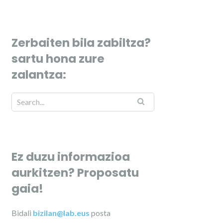
Zerbaiten bila zabiltza?
sartu hona zure
zalantza:
Ez duzu informazioa
aurkitzen? Proposatu
gaia!
Bidali
bizilan@lab.eus
posta