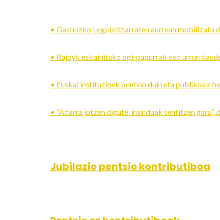
• Gasteizko Legebiltzarraren aurrean mobilizatu d
• Rajoyk eskainitako ogi-papurrak oso urrun daude
• Euskal instituzioek pentsio duin eta publikoak b
• “Adarra jotzen digute, irainduak sentitzen gara”,
Jubilazio pentsio kontributiboa