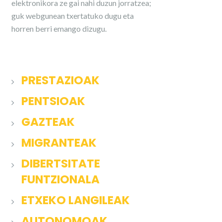
elektronikora ze gai nahi duzun jorratzea;
guk webgunean txertatuko dugu eta
horren berri emango dizugu.
PRESTAZIOAK
PENTSIOAK
GAZTEAK
MIGRANTEAK
DIBERTSITATE
FUNTZIONALA
ETXEKO LANGILEAK
AUTONOMOAK