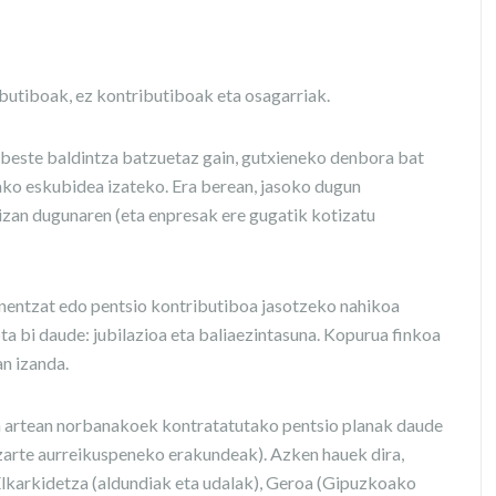
ibutiboak, ez kontributiboak eta osagarriak.
 beste baldintza batzuetaz gain, gutxieneko denbora bat
ako eskubidea izateko. Era berean, jasoko dugun
izan dugunaren (eta enpresak ere gugatik kotizatu
enentzat edo pentsio kontributiboa jasotzeko nahikoa
a bi daude: jubilazioa eta baliaezintasuna. Kopurua finkoa
an izanda.
n artean norbanakoek kontratatutako pentsio planak daude
rte aurreikuspeneko erakundeak). Azken hauek dira,
, Elkarkidetza (aldundiak eta udalak), Geroa (Gipuzkoako