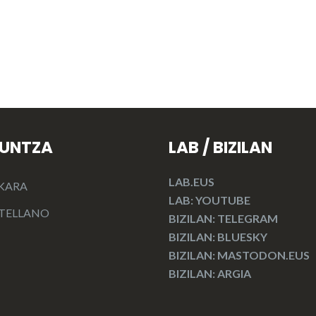
KUNTZA
LAB / BIZILAN
LAB.EUS
KARA
LAB: YOUTUBE
TELLANO
BIZILAN: TELEGRAM
BIZILAN: BLUESKY
BIZILAN: MASTODON.EUS
BIZILAN: ARGIA