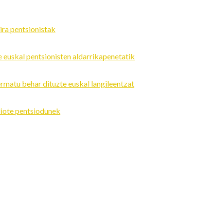
ira pentsionistak
 euskal pentsionisten aldarrikapenetatik
ermatu behar dituzte euskal langileentzat
 diote pentsiodunek