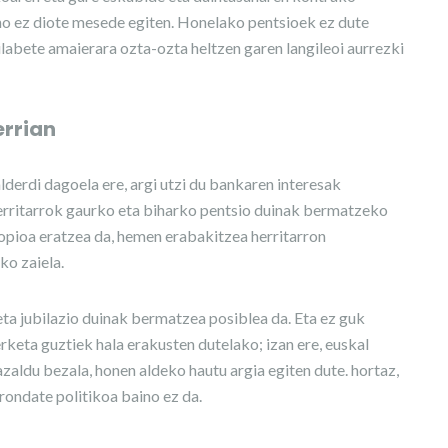
ino ez diote mesede egiten. Honelako pentsioek ez dute
ilabete amaierara ozta-ozta heltzen garen langileoi aurrezki
errian
derdi dagoela ere, argi utzi du bankaren interesak
 herritarrok gaurko eta biharko pentsio duinak bermatzeko
opioa eratzea da, hemen erabakitzea herritarron
o zaiela.
ta jubilazio duinak bermatzea posiblea da. Eta ez guk
erketa guztiek hala erakusten dutelako; izan ere, euskal
du bezala, honen aldeko hautu argia egiten dute. hortaz,
ondate politikoa baino ez da.