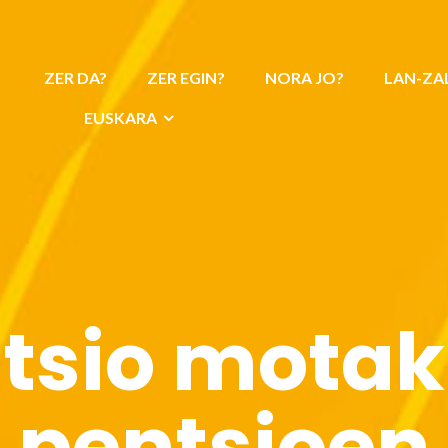
ZER DA?
ZER EGIN?
NORA JO?
LAN-ZA
EUSKARA
tsio motak
pentsioen