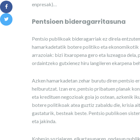
enpresak)…
Pentsioen bideragarritasuna
Pentsio publikoak bideragarriak ez direla entzuten
hamarkadetatik botere politiko eta ekonomikotik –
arrazoiak: bizi itxaropena gero eta luzeagoa dela, 
ordaintzeko gutxienez hiru langileren ekarpena be
Azken hamarkadetan zehar burutu diren pentsio er
helburutzat. Izan ere, pentsio pribatuen planak k
eta kredituen negozioak goia jo ostean, azkenik ik
botere politikoak atea guztiz zabaldu die, krisia a
gastaturik, besteak beste. Pentsio publikoen sistem
eta jakinda.
Kohesio sozialaren, elkartasunaren, ondasun publi