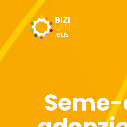
Seme-a
adopzio