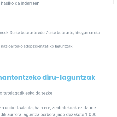
hasiko da indarrean.
ek 3 urte bete arte edo 7 urte bete arte, hirugarren eta
a nazioarteko adopzioengatiko laguntzak
 mantentzeko diru-laguntzak
o tutelagatik eska daitezke
za unibertsala da; hala ere, zenbatekoak ez daude
ndik aurrera laguntza berbera jaso dezakete 1.000