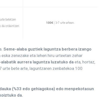
urte betetzen
100€
| 3-7 urte artean.
 da ordaintzen.
a.
Seme-alaba guztiek laguntza berbera izango
 eska zenezake eta lehen hiru urteetan zehar
alabatik aurrera laguntza luzatuko da
eta, hortaz,
 urte bete arte, laguntzaren zenbatekoa 100
dauka (%33 edo gehiagokoa) edo menpekotasun
koiztuko da.