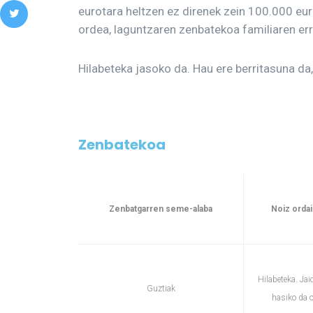
eurotara heltzen ez direnek zein 100.000 eur
ordea, laguntzaren zenbatekoa familiaren er
Hilabeteka jasoko da. Hau ere berritasuna da
Zenbatekoa
Zenbatgarren seme-alaba
Noiz ordai
Hilabeteka. Jai
Guztiak
hasiko da o