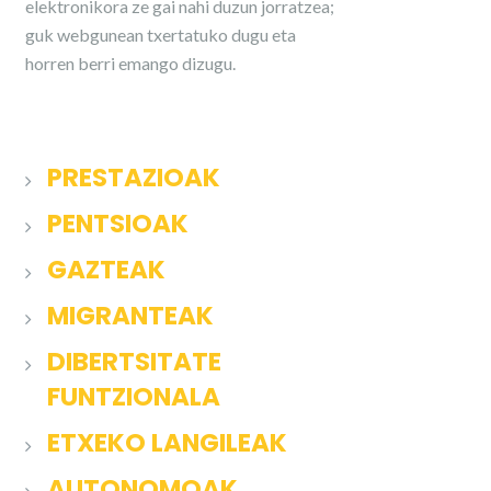
elektronikora ze gai nahi duzun jorratzea;
guk webgunean txertatuko dugu eta
horren berri emango dizugu.
PRESTAZIOAK
PENTSIOAK
GAZTEAK
MIGRANTEAK
DIBERTSITATE
FUNTZIONALA
ETXEKO LANGILEAK
AUTONOMOAK