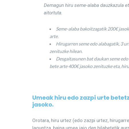
Demagun hiru seme-alaba dauzkazula et
aitortuta.
Seme-alaba bakoitzagatik 200€ jasoko
arte.
Hirugarren seme edo alabagatik, 3 urt
zenituzke hilean.
Desgaitasunen bat daukan seme edo al
bete arte 400€ jasoko zenituzke eta, hiru
Umeak hiru edo zazpi urte betet
jasoko.
Orotara, hiru urtez (edo zazpi urtez, hirug
laguntza, baina umea jaio den hilabetetik aurr