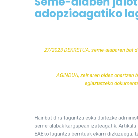
Seme-alaben jaiot
adopzioagatiko la
27/2023 DEKRETUA, seme-alabaren bat du
AGINDUA, zeinaren bidez onartzen ba
egiaztatzeko dokumenta
Hainbat diru-laguntza eska daitezke adminis
seme-alabak kargupean izateagatik. Artikul
EAEko laguntza berrituak ekarri dizkizuegu. Iz