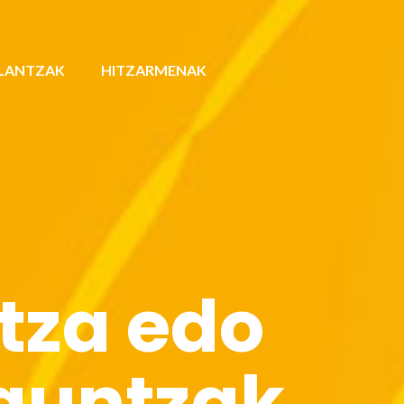
LANTZAK
HITZARMENAK
tza edo
aguntzak