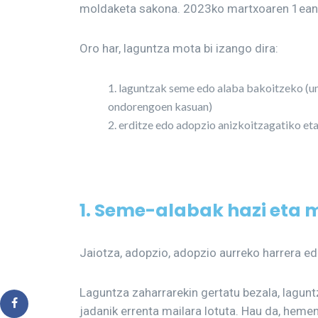
moldaketa sakona. 2023ko martxoaren 1ean 
Oro har, laguntza mota bi izango dira:
laguntzak seme edo alaba bakoitzeko (ume
ondorengoen kasuan)
erditze edo adopzio anizkoitzagatiko et
1. Seme-alabak hazi eta
Jaiotza, adopzio, adopzio aurreko harrera ed
Laguntza zaharrarekin gertatu bezala, lagunt
jadanik errenta mailara lotuta. Hau da, heme