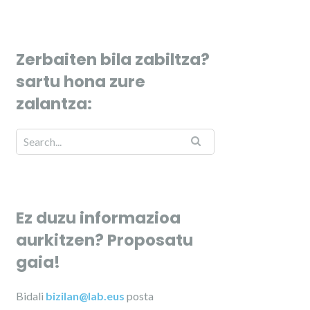
Zerbaiten bila zabiltza?
sartu hona zure
zalantza:
Ez duzu informazioa
aurkitzen? Proposatu
gaia!
Bidali
bizilan@lab.eus
posta