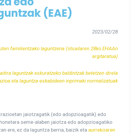
za edo
guntzak (EAE)
2023/02/28
ten familientzako laguntzena (otsailaren 28ko EHAAn
argitaratua)
itira laguntzak eskuratzeko baldintzak betetzen direla
zioa eta laguntza-eskabideen inprimaki normalizatuak
trazioetan jaiotzagatik (edo adopzioagatik) edo
u honetara seme-alaben jaiotza edo adopzioagatiko
an ere, ez da laguntza berria, baizik eta
aurrekoaren