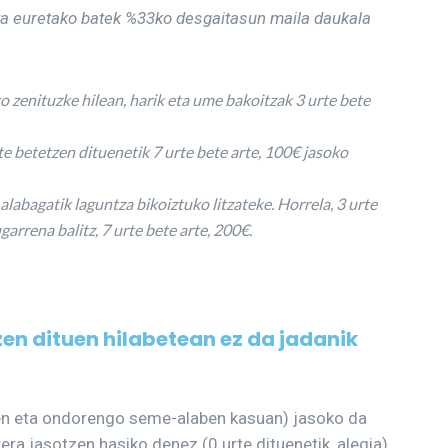
a euretako batek %33ko desgaitasun maila daukala
 zenituzke hilean, harik eta ume bakoitzak 3 urte bete
e betetzen dituenetik 7 urte bete arte, 100€ jasoko
abagatik laguntza bikoiztuko litzateke. Horrela, 3 urte
garrena balitz, 7 urte bete arte, 200€.
zen dituen hilabetean ez da jadanik
arren eta ondorengo seme-alaben kasuan) jasoko da
era jasotzen hasiko denez (0 urte dituenetik, alegia),