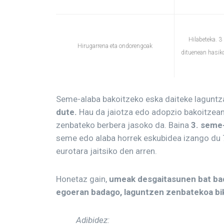
Hilabeteka. 3 
Hirugarrena eta ondorengoak
dituenean hasiko
Seme-alaba bakoitzeko eska daiteke laguntz
dute.
Hau da jaiotza edo adopzio bakoitzean
zenbateko berbera jasoko da. Baina
3. seme-
seme edo alaba horrek eskubidea izango du 7
eurotara jaitsiko den arren.
Honetaz gain,
umeak desgaitasunen bat ba
egoeran badago, laguntzen zenbatekoa bi
Adibidez: