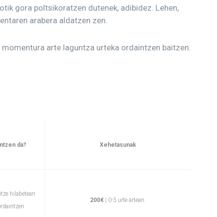
otik gora poltsikoratzen dutenek, adibidez. Lehen,
rentaren arabera aldatzen zen.
, momentura arte laguntza urteka ordaintzen baitzen.
ntzen da?
Xehetasunak
otze hilabetean
200€
| 0-3 urte artean.
rdaintzen.