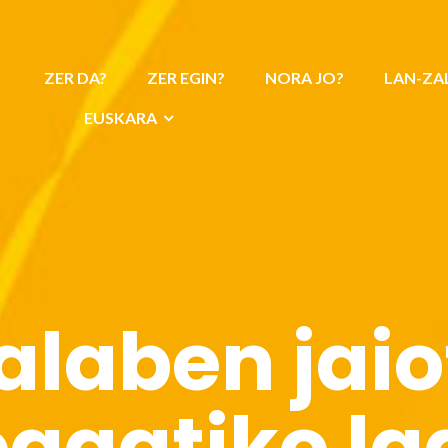
ZER DA?
ZER EGIN?
NORA JO?
LAN-ZA
EUSKARA
laben jaio
agatiko l