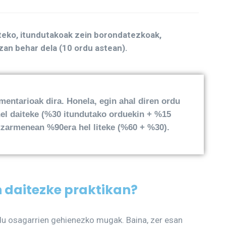
ateko, itundutakoak zein borondatezkoak,
izan behar dela (10 ordu astean).
ntarioak dira. Honela, egin ahal diren ordu
hel daiteke (%30 itundutako orduekin + %15
tzarmenean %90era hel liteke (%60 + %30).
n daitezke praktikan?
du osagarrien gehienezko mugak. Baina, zer esan