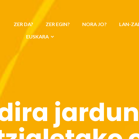
ZER DA?
ZER EGIN?
NORA JO?
LAN-ZA
EUSKARA
 dira jardun
tzialetako 