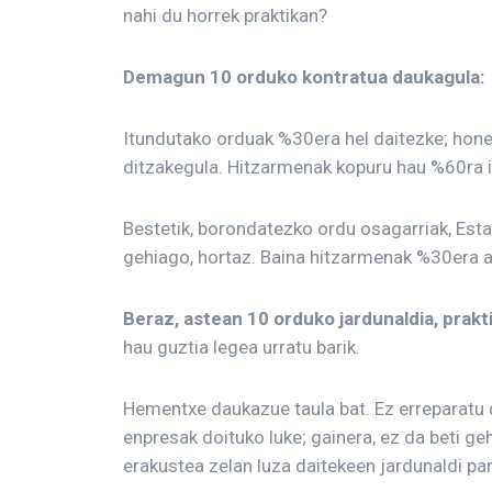
nahi du horrek praktikan?
Demagun 10 orduko kontratua daukagula:
Itundutako orduak %30era hel daitezke; hone
ditzakegula. Hitzarmenak kopuru hau %60ra ig
Bestetik, borondatezko ordu osagarriak, Esta
gehiago, hortaz. Baina hitzarmenak %30era al
Beraz, astean 10 orduko jardunaldia, prakti
hau guztia legea urratu barik.
Hementxe daukazue taula bat. Ez erreparatu 
enpresak doituko luke; gainera, ez da beti 
erakustea zelan luza daitekeen jardunaldi partz