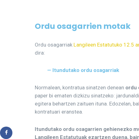
Ordu osagarrien motak
Ordu osagarriak
Langileen Estatutuko 12.5 a
dira:
— Itundutako ordu osagarriak
Normalean, kontratua sinatzen denean
ordu 
paper bi ematen dizkizu sinatzeko: jardunald
egitera behartzen zaituen ituna. Edozelan, ba
kontratuari eranstea.
Itundutako ordu osagarrien gehienezko mu
Langileen Estatutuak ezartzen duena, bai