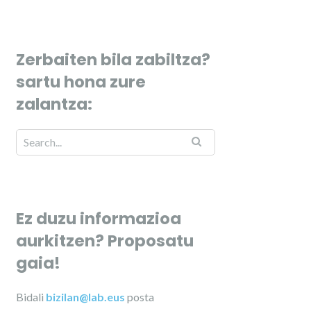
Zerbaiten bila zabiltza?
sartu hona zure
zalantza:
Ez duzu informazioa
aurkitzen? Proposatu
gaia!
Bidali
bizilan@lab.eus
posta