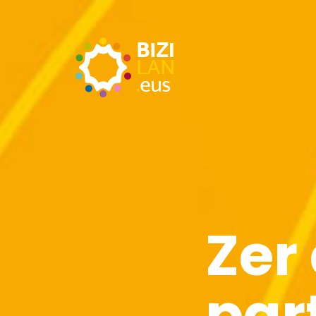
Zer
par