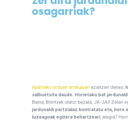
Zer dira jardunald
osagarriak?
Aparteko orduen artikuluan
azaltzen denez,
h
salbuetsita daude. Horietako bat jardunaldi
Baina, Bilintxek idatzi bezala, JA-JAI! Zelan
jardunaldi partzialaz kontratatu eta, bere
luzeagoak egitera behartzeari
, alegia? Hor