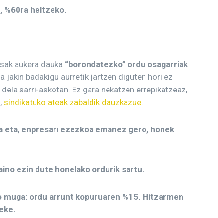
, %60ra heltzeko.
resak aukera dauka
“borondatezko” ordu osagarriak
a jakin badakigu aurretik jartzen diguten hori ez
n dela sarri-askotan. Ez gara nekatzen errepikatzeaz,
,
sindikatuko ateak zabaldik dauzkazue
.
a eta, enpresari ezezkoa emanez gero, honek
ino ezin dute honelako ordurik sartu.
 muga: ordu arrunt kopuruaren %15. Hitzarmen
eke.