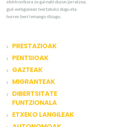
elektronikora ze gai nahi duzun jorratzea;
guk webgunean txertatuko dugu eta
horren berri emango dizugu.
PRESTAZIOAK
PENTSIOAK
GAZTEAK
MIGRANTEAK
DIBERTSITATE
FUNTZIONALA
ETXEKO LANGILEAK
AUTONOMOAK