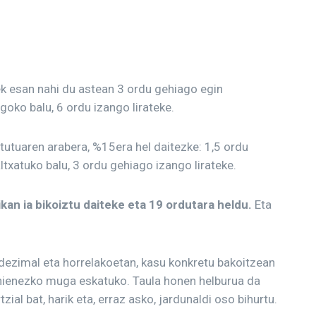
k esan nahi du astean 3 ordu gehiago egin
oko balu, 6 ordu izango lirateke.
tutuaren arabera, %15era hel daitezke: 1,5 ordu
txatuko balu, 3 ordu gehiago izango lirateke.
kan ia bikoiztu daiteke eta 19 ordutara heldu.
Eta
dezimal eta horrelakoetan, kasu konkretu bakoitzean
gehienezko muga eskatuko. Taula honen helburua da
ial bat, harik eta, erraz asko, jardunaldi oso bihurtu.