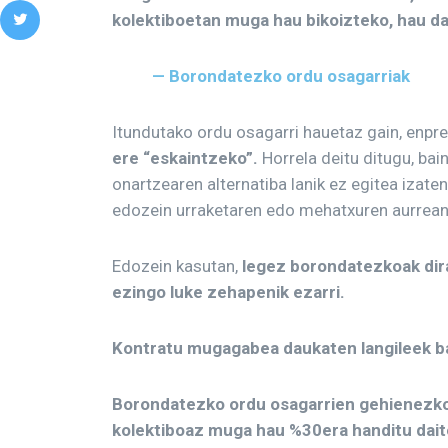
kolektiboetan muga hau bikoizteko, hau da
— Borondatezko ordu osagarriak
Itundutako ordu osagarri hauetaz gain, enp
ere “eskaintzeko”.
Horrela deitu ditugu, bain
onartzearen alternatiba lanik ez egitea izate
edozein urraketaren edo mehatxuren aurrean
Edozein kasutan,
legez borondatezkoak dir
ezingo luke zehapenik ezarri.
Kontratu mugagabea daukaten langileek ba
Borondatezko ordu osagarrien gehienezko
kolektiboaz muga hau %30era handitu dait