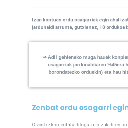
Izan kontuan ordu osagarriak egin ahal iz
jardunaldi arrunta, gutxienez, 10 ordukoa 
⇒
Adi! gehieneko muga hauek konpleme
osagarriak jardunaldiaren %45era 
borondatezko orduekin) eta hau hi
Zenbat ordu osagarri egi
Oraintxe komentatu ditugu zeintzuk diren or