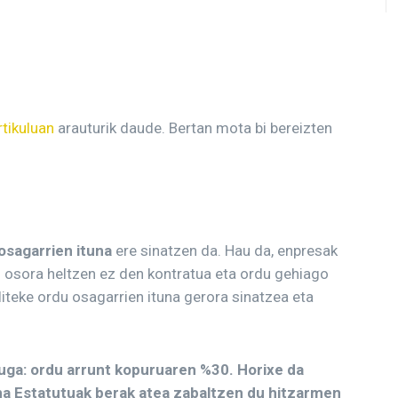
rtikuluan
arauturik daude. Bertan mota bi bereizten
osagarrien ituna
ere sinatzen da. Hau da, enpresak
i osora heltzen ez den kontratua eta ordu gehiago
liteke ordu osagarrien ituna gerora sinatzea eta
ga: ordu arrunt kopuruaren %30. Horixe da
na Estatutuak berak atea zabaltzen du hitzarmen