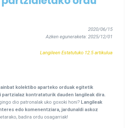
i partzialetako ordu
2020/06/15
Azken eguneraketa: 2025/12/01
Langileen Estatutuko 12.5 artikulua
ainbat kolektibo aparteko orduak egitetik
 partzialaz kontrataturik dauden langileak dira.
 egingo dio patronalak uko goxoki honi?
Langileak
 interes edo komenentziara, jardunaldi askoz
retarako, badira ordu osagarriak!