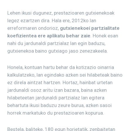
Lehen ikusi dugunez, prestazioaren gutxienekoak
legez ezartzen dira. Hala ere, 2012ko lan
erreformaren ondorioz,
gutxienekoei partzialitate
koefizientea ere aplikatu behar zaie
. Honek esan
nahi du jardunaldi partzialaz lan egin baduzu,
gutxienekoa baino gutxiago jaso zenezakeela.
Honela, kontuan hartu behar da kotizazio oinarria
kalkulatzeko, lan egindako azken sei hilabeteak baino
ez direla aintzat hartzen. Hortaz, hainbat urtetan
jardunaldi osoz aritu izan bazara, baina azken
hilabeteetan jardunaldi partzialaz lan egitera
behartuta ikusi baduzu zeure burua, azken sasoi
horrek markatuko du prestazioaren kopurua.
Bestela, baliteke, 180 egun horietatik, zenbaitetan