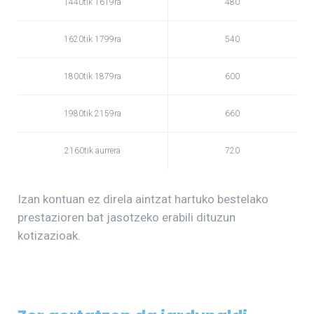
1440tik 1619ra
480
1620tik 1799ra
540
1800tik 1879ra
600
1980tik 2159ra
660
2160tik aurrera
720
Izan kontuan ez direla aintzat hartuko bestelako
prestazioren bat jasotzeko erabili dituzun
kotizazioak.