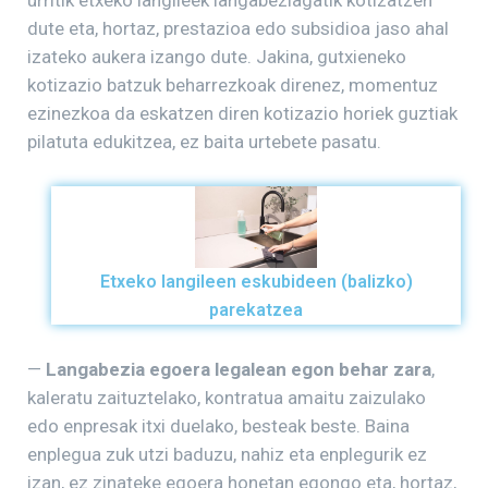
dute eta, hortaz, prestazioa edo subsidioa jaso ahal
izateko aukera izango dute. Jakina, gutxieneko
kotizazio batzuk beharrezkoak direnez, momentuz
ezinezkoa da eskatzen diren kotizazio horiek guztiak
pilatuta edukitzea, ez baita urtebete pasatu.
Etxeko langileen eskubideen (balizko)
parekatzea
—
Langabezia egoera legalean egon behar zara
,
kaleratu zaituztelako, kontratua amaitu zaizulako
edo enpresak itxi duelako, besteak beste. Baina
enplegua zuk utzi baduzu, nahiz eta enplegurik ez
izan, ez zinateke egoera honetan egongo eta, hortaz,