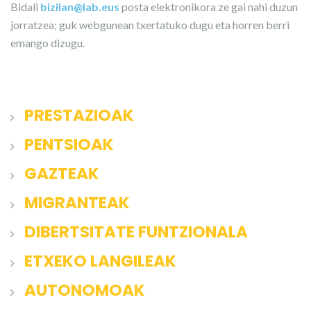
Bidali
bizilan@lab.eus
posta elektronikora ze gai nahi duzun
jorratzea; guk webgunean txertatuko dugu eta horren berri
emango dizugu.
PRESTAZIOAK
PENTSIOAK
GAZTEAK
MIGRANTEAK
DIBERTSITATE FUNTZIONALA
ETXEKO LANGILEAK
AUTONOMOAK