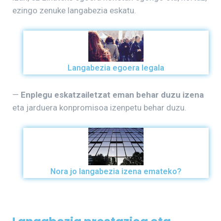
ezingo zenuke langabezia eskatu.
Langabezia egoera legala
—
Enplegu eskatzailetzat eman behar duzu izena
eta jarduera konpromisoa izenpetu behar duzu.
Nora jo langabezia izena emateko?