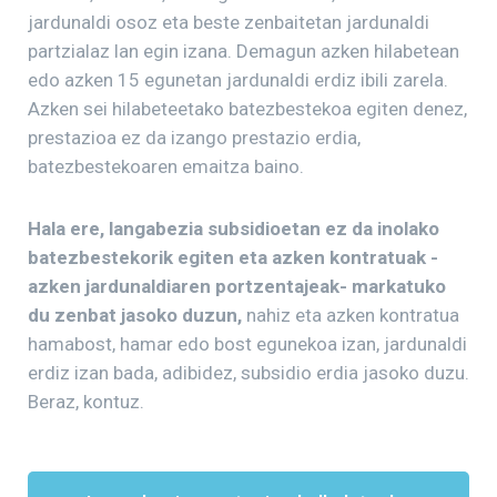
jardunaldi osoz eta beste zenbaitetan jardunaldi
partzialaz lan egin izana. Demagun azken hilabetean
edo azken 15 egunetan jardunaldi erdiz ibili zarela.
Azken sei hilabeteetako batezbestekoa egiten denez,
prestazioa ez da izango prestazio erdia,
batezbestekoaren emaitza baino.
Hala ere, langabezia subsidioetan ez da inolako
batezbestekorik egiten eta azken kontratuak -
azken jardunaldiaren portzentajeak- markatuko
du zenbat jasoko duzun,
nahiz eta azken kontratua
hamabost, hamar edo bost egunekoa izan, jardunaldi
erdiz izan bada, adibidez, subsidio erdia jasoko duzu.
Beraz, kontuz.