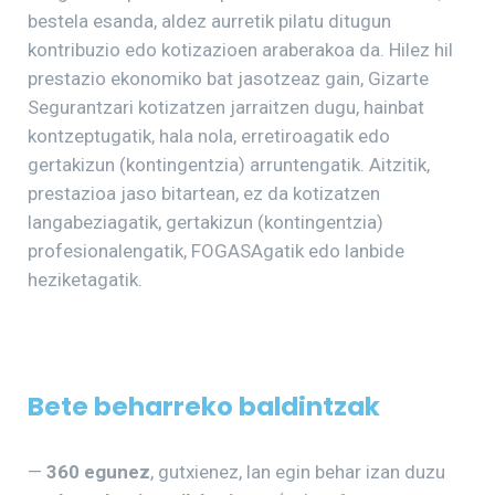
bestela esanda, aldez aurretik pilatu ditugun
kontribuzio edo kotizazioen araberakoa da. Hilez hil
prestazio ekonomiko bat jasotzeaz gain, Gizarte
Segurantzari kotizatzen jarraitzen dugu, hainbat
kontzeptugatik, hala nola, erretiroagatik edo
gertakizun (kontingentzia) arruntengatik. Aitzitik,
prestazioa jaso bitartean, ez da kotizatzen
langabeziagatik, gertakizun (kontingentzia)
profesionalengatik, FOGASAgatik edo lanbide
heziketagatik.
Bete beharreko baldintzak
—
360 egunez
, gutxienez, lan egin behar izan duzu