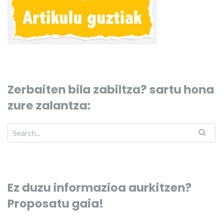
Zerbaiten bila zabiltza? sartu hona
zure zalantza:
Ez duzu informazioa aurkitzen?
Proposatu gaia!