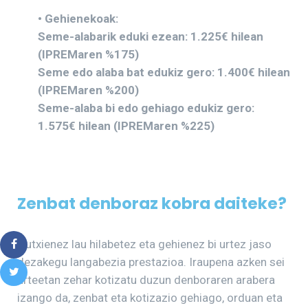
• Gehienekoak:
Seme-alabarik eduki ezean: 1.225€ hilean
(IPREMaren %175)
Seme edo alaba bat edukiz gero: 1.400€ hilean
(IPREMaren %200)
Seme-alaba bi edo gehiago edukiz gero:
1.575€ hilean (IPREMaren %225)
Zenbat denboraz kobra daiteke?
Gutxienez lau hilabetez eta gehienez bi urtez jaso
dezakegu langabezia prestazioa. Iraupena azken sei
urteetan zehar kotizatu duzun denboraren arabera
izango da, zenbat eta kotizazio gehiago, orduan eta