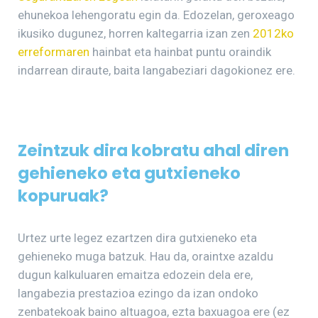
ehunekoa lehengoratu egin da. Edozelan, geroxeago
ikusiko dugunez, horren kaltegarria izan zen
2012ko
erreformaren
hainbat eta hainbat puntu oraindik
indarrean diraute, baita langabeziari dagokionez ere.
Zeintzuk dira kobratu ahal diren
gehieneko eta gutxieneko
kopuruak?
Urtez urte legez ezartzen dira gutxieneko eta
gehieneko muga batzuk. Hau da, oraintxe azaldu
dugun kalkuluaren emaitza edozein dela ere,
langabezia prestazioa ezingo da izan ondoko
zenbatekoak baino altuagoa, ezta baxuagoa ere (ez