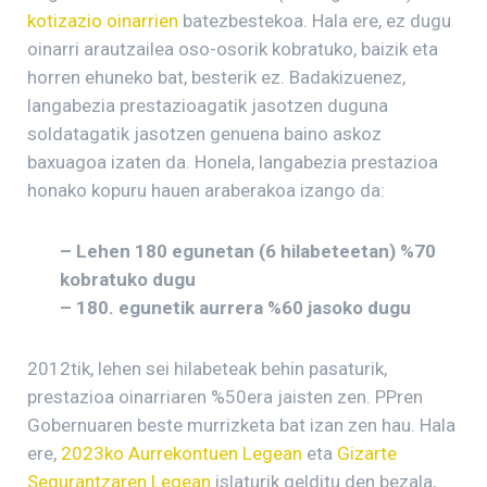
kotizazio oinarrien
batezbestekoa. Hala ere, ez dugu
oinarri arautzailea oso-osorik kobratuko, baizik eta
horren ehuneko bat, besterik ez. Badakizuenez,
langabezia prestazioagatik jasotzen duguna
soldatagatik jasotzen genuena baino askoz
baxuagoa izaten da. Honela, langabezia prestazioa
honako kopuru hauen araberakoa izango da:
– Lehen 180 egunetan (6 hilabeteetan) %70
kobratuko dugu
– 180. egunetik aurrera %60 jasoko dugu
2012tik, lehen sei hilabeteak behin pasaturik,
prestazioa oinarriaren %50era jaisten zen. PPren
Gobernuaren beste murrizketa bat izan zen hau. Hala
ere,
2023ko Aurrekontuen Legean
eta
Gizarte
Segurantzaren Legean
islaturik gelditu den bezala,