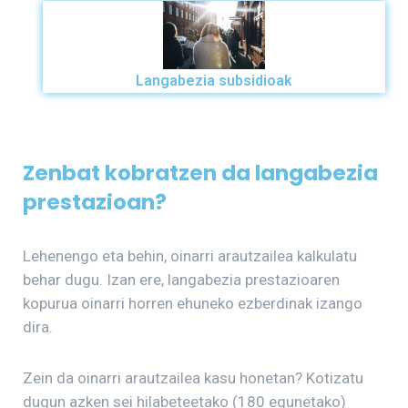
Langabezia subsidioak
Zenbat kobratzen da langabezia
prestazioan?
Lehenengo eta behin, oinarri arautzailea kalkulatu
behar dugu. Izan ere, langabezia prestazioaren
kopurua oinarri horren ehuneko ezberdinak izango
dira.
Zein da oinarri arautzailea kasu honetan? Kotizatu
dugun azken sei hilabeteetako (180 egunetako)