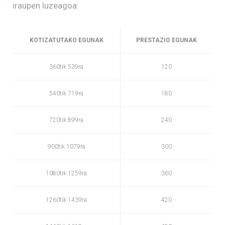
iraupen luzeagoa:
KOTIZATUTAKO EGUNAK
PRESTAZIO EGUNAK
360tik 539ra
120
540tik 719ra
180
720tik 899ra
240
900tik 1079ra
300
1080tik 1259ra
360
1260tik 1439ra
420