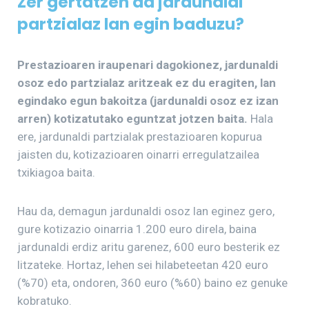
Zer gertatzen da jardunaldi
partzialaz lan egin baduzu?
Prestazioaren iraupenari dagokionez, jardunaldi
osoz edo partzialaz aritzeak ez du eragiten, lan
egindako egun bakoitza (jardunaldi osoz ez izan
arren) kotizatutako eguntzat jotzen baita.
Hala
ere, jardunaldi partzialak prestazioaren kopurua
jaisten du, kotizazioaren oinarri erregulatzailea
txikiagoa baita.
Hau da, demagun jardunaldi osoz lan eginez gero,
gure kotizazio oinarria 1.200 euro direla, baina
jardunaldi erdiz aritu garenez, 600 euro besterik ez
litzateke. Hortaz, lehen sei hilabeteetan 420 euro
(%70) eta, ondoren, 360 euro (%60) baino ez genuke
kobratuko.