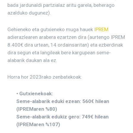
bada jardunaldi partzialaz aritu garela, beherago
azalduko dugunez).
Gehieneko eta gutxieneko muga hauek
IPREM
adierazlearen arabera ezartzen dira (aurtengo IPREM
8.400€ dira urtean, 14 ordainsaritan) eta ezberdinak
dira segun eta langileak bere kargupean seme-
alabarik daukan ala ez.
Horra hor 2023rako zenbatekoak:
• Gutxienekoak:
Seme-alabarik eduki ezean: 560€ hilean
(IPREMaren %80)
Seme-alabarik edukiz gero: 749€ hilean
(IPREMaren %107)