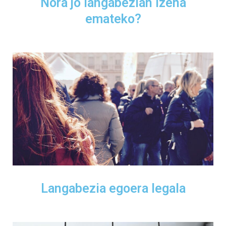
Nora jo langabezian izena
emateko?
Langabezia egoera legala