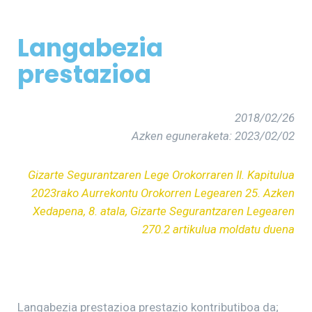
Langabezia
prestazioa
2018/02/26
Azken eguneraketa: 2023/02/02
Gizarte Segurantzaren Lege Orokorraren II. Kapitulua
2023rako Aurrekontu Orokorren Legearen 25. Azken
Xedapena, 8. atala, Gizarte Segurantzaren Legearen
270.2 artikulua moldatu duena
Langabezia prestazioa prestazio kontributiboa da;