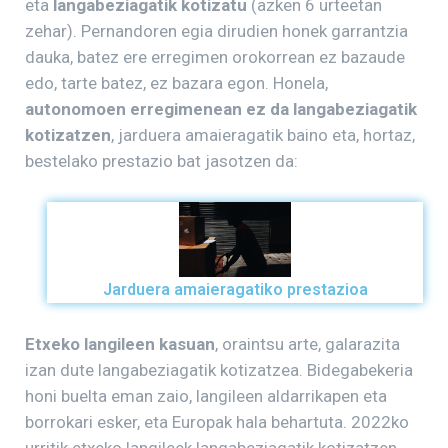
eta
langabeziagatik kotizatu
(azken 6 urteetan
zehar). Pernandoren egia dirudien honek garrantzia
dauka, batez ere erregimen orokorrean ez bazaude
edo, tarte batez, ez bazara egon. Honela,
autonomoen erregimenean ez da langabeziagatik
kotizatzen
, jarduera amaieragatik baino eta, hortaz,
bestelako prestazio bat jasotzen da:
Jarduera amaieragatiko prestazioa
Etxeko langileen kasuan
, oraintsu arte, galarazita
izan dute langabeziagatik kotizatzea. Bidegabekeria
honi buelta eman zaio, langileen aldarrikapen eta
borrokari esker, eta Europak hala behartuta. 2022ko
urritik etxeko langileek langabeziagatik kotizatzen