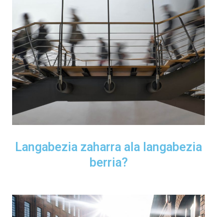
Langabezia zaharra ala langabezia
berria?