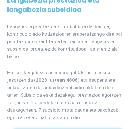
Langabezia prestazioa eta
langabezia subsidioa
Langabezia prestazioa kontributiboa da; hau da,
kontribuzio edo kotizazioaren arabera izango dira bai
prestazioaren kantitatea bai iraupena. Langabezia
subsidioa, ordea, ez da kontributiboa, “asistentziala”
baino.
Hortaz, langabezia subsidioagatik kopuru finkoa
jasotzen da (
2023. urtean 480€
) eta iraupena ere
finkoa izaten da, subsidioz subsidio aldatzen den
arren. Subsidioa eska dezakegu, prestazioa agortzen
zaigunean eta bestelako diru sarrerarik ez
daukagunean. 7 subsidio mota daude eta bakoitzak
egoera zehatz bati erantzuten dio: