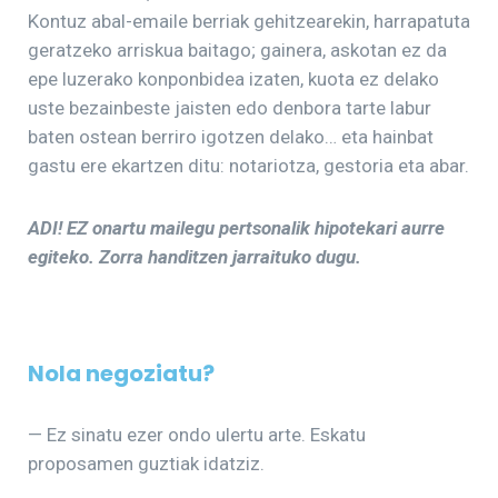
Kontuz abal-emaile berriak gehitzearekin, harrapatuta
geratzeko arriskua baitago; gainera, askotan ez da
epe luzerako konponbidea izaten, kuota ez delako
uste bezainbeste jaisten edo denbora tarte labur
baten ostean berriro igotzen delako… eta hainbat
gastu ere ekartzen ditu: notariotza, gestoria eta abar.
ADI! EZ onartu mailegu pertsonalik hipotekari aurre
egiteko. Zorra handitzen jarraituko dugu.
Nola negoziatu?
— Ez sinatu ezer ondo ulertu arte. Eskatu
proposamen guztiak idatziz.