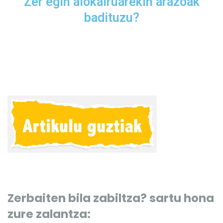
Zer egin alokairuarekin arazoak
badituzu?
Zerbaiten bila zabiltza? sartu hona
zure zalantza: