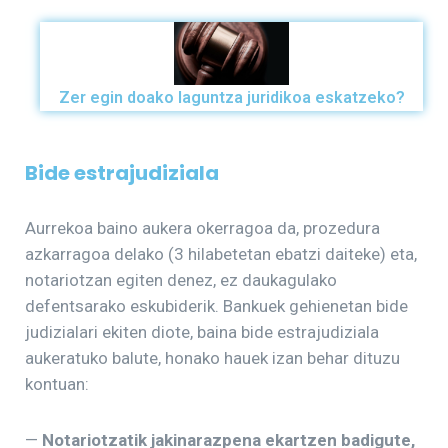
Zer egin doako laguntza juridikoa eskatzeko?
Bide e
strajudiziala
Aurrekoa baino aukera okerragoa da, prozedura
azkarragoa delako (3 hilabetetan ebatzi daiteke) eta,
notariotzan egiten denez, ez daukagulako
defentsarako eskubiderik. Bankuek gehienetan bide
judizialari ekiten diote, baina bide estrajudiziala
aukeratuko balute, honako hauek izan behar dituzu
kontuan:
—
Notariotzatik jakinarazpena ekartzen badigute,