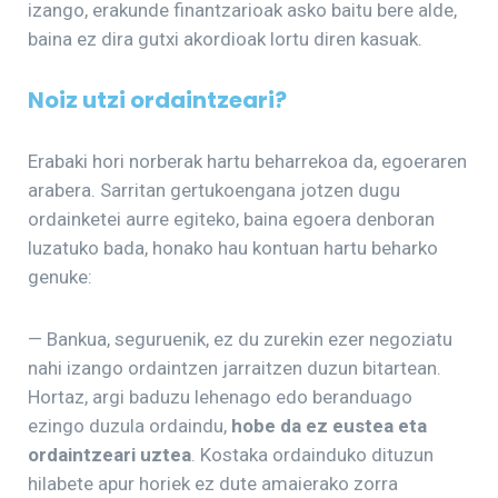
izango, erakunde finantzarioak asko baitu bere alde,
baina ez dira gutxi akordioak lortu diren kasuak.
Noiz utzi ordaintzeari?
Erabaki hori norberak hartu beharrekoa da, egoeraren
arabera. Sarritan gertukoengana jotzen dugu
ordainketei aurre egiteko, baina egoera denboran
luzatuko bada, honako hau kontuan hartu beharko
genuke:
— Bankua, seguruenik, ez du zurekin ezer negoziatu
nahi izango ordaintzen jarraitzen duzun bitartean.
Hortaz, argi baduzu lehenago edo beranduago
ezingo duzula ordaindu,
hobe da ez eustea eta
ordaintzeari uztea
. Kostaka ordainduko dituzun
hilabete apur horiek ez dute amaierako zorra