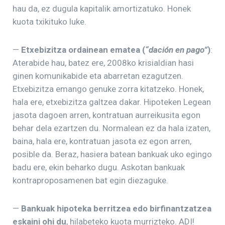
hau da, ez dugula kapitalik amortizatuko. Honek
kuota txikituko luke.
—
Etxebizitza ordainean ematea (
“dación en pago”
)
:
Aterabide hau, batez ere, 2008ko krisialdian hasi
ginen komunikabide eta abarretan ezagutzen.
Etxebizitza emango genuke zorra kitatzeko. Honek,
hala ere, etxebizitza galtzea dakar. Hipoteken Legean
jasota dagoen arren, kontratuan aurreikusita egon
behar dela ezartzen du. Normalean ez da hala izaten,
baina, hala ere, kontratuan jasota ez egon arren,
posible da. Beraz, hasiera batean bankuak uko egingo
badu ere, ekin beharko dugu. Askotan bankuak
kontraproposamenen bat egin diezaguke.
—
Bankuak hipoteka berritzea edo birfinantzatzea
eskaini ohi du
, hilabeteko kuota murrizteko. ADI!