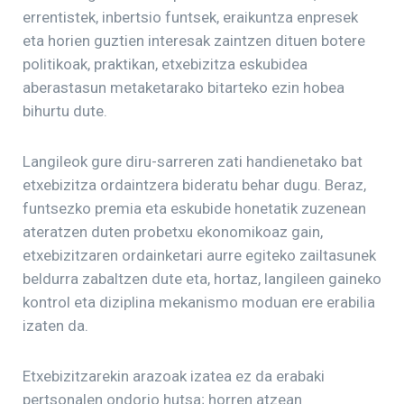
errentistek, inbertsio funtsek, eraikuntza enpresek
eta horien guztien interesak zaintzen dituen botere
politikoak, praktikan, etxebizitza eskubidea
aberastasun metaketarako bitarteko ezin hobea
bihurtu dute.
Langileok gure diru-sarreren zati handienetako bat
etxebizitza ordaintzera bideratu behar dugu. Beraz,
funtsezko premia eta eskubide honetatik zuzenean
ateratzen duten probetxu ekonomikoaz gain,
etxebizitzaren ordainketari aurre egiteko zailtasunek
beldurra zabaltzen dute eta, hortaz, langileen gaineko
kontrol eta diziplina mekanismo moduan ere erabilia
izaten da.
Etxebizitzarekin arazoak izatea ez da erabaki
pertsonalen ondorio hutsa; horren atzean