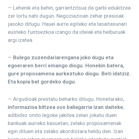
— Lehenik eta behin, garrantzitsua da garbi edukitzea
zer lortu nahi dugun. Negoziazioan zehar presioak
jasoko ditugu. Hauei aurre egiteko eta lasaitasunari
eusteko funtsezkoa izango da ideiak eta helburuak
argi izatea.
—
Bulego zuzendariarengana joko dugu eta
egoeraren berri emango diogu. Honekin batera,
gure proposamena aurkeztuko diogu. Beti idatziz.
Eta kopia bat gordeko dugu.
— Argudioak prestatu beharko ditugu. Honetarako,
informazioa biltzea oso baliagarria izan daiteke
,
adibidez ondo legoke jakitea zelan jokatu duen
bankuak aurreko kasuetan, zelako proposamenak
egin dituen eta zelako akordiotara heldu den. Izan