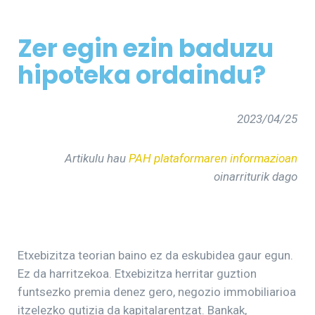
Zer egin ezin baduzu
hipoteka ordaindu?
2023/04/25
Artikulu hau
PAH plataformaren informazioan
oinarriturik dago
Etxebizitza teorian baino ez da eskubidea gaur egun.
Ez da harritzekoa. Etxebizitza herritar guztion
funtsezko premia denez gero, negozio immobiliarioa
itzelezko gutizia da kapitalarentzat. Bankak,