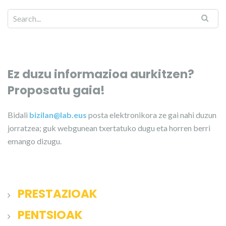
Ez duzu informazioa aurkitzen?
Proposatu gaia!
Bidali
bizilan@lab.eus
posta elektronikora ze gai nahi duzun
jorratzea; guk webgunean txertatuko dugu eta horren berri
emango dizugu.
PRESTAZIOAK
PENTSIOAK