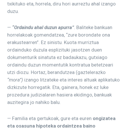
txikituko eta, horrela, diru hori aurreztu ahal izango
duzu.
—
“Ordaindu ahal duzun apurra”
. Baliteke bankuan
horrelakoak gomendatzea, “zure borondate ona
erakustearren”. Ez sinistu. Kuota murriztua
ordainduko duzula esplizituki jasotzen duen
dokumenturik sinatuta ez badaukazu, gutxiago
ordaindu duzun momentutik kontratua betetzeari
utzi diozu. Hortaz, berandutzea (gaztelerazko
“mora”)
izango litzateke eta interes altuak aplikatuko
dizkizute horregatik. Eta, gainera, honek ez luke
prozedura judizialaren hasiera ekidingo, bankuak
auzitegira jo nahiko balu.
— Familia eta gertukoak, gure eta euren
ongizatea
eta osasuna hipoteka ordaintzea baino