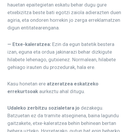
hauetan epaitegietan eskatu behar dugu gure
etxebizitza beste bati egotzi zaiola adierazten duen
agiria, eta ondoren horrekin jo zerga erreklamatzen
digun entitatearengana.
— Etxe-kaleratzea:
Ezin da egun batetik bestera
izan, eguna eta ordua jakinarazi behar dizkigute
hilabete lehenago, gutxienez. Normalean, hilabete
gehiago irauten du prozedurak, hala ere.
Kasu honetan ere
atzeratzea eskatzeko
errekurtsoak
aurkeztu ahal ditugu.
Udaleko zerbitzu sozialetara jo
dezakegu.
Batzuetan ez da tramite atseginena, baina lagundu
gaitzakete, etxe-kaleratzea behin behinean bertan
behera uzteko. Horretarako, gutun bat egin beharko