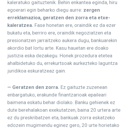
kaleratuko gaituztenik. Behin enkantea eginda, hiru
egoerari egin beharko diegu aurre:
zergen
erreklamazioa, geratzen den zorra eta etxe-
kaleratzea.
Fase honetan ere, oraindik ez da ezer
bukatu eta, berriro ere, oraindik negoziatzen eta
presionatzen jarraitzeko aukera dugu, bankuarekin
akordio bat lortu arte. Kasu hauetan ere doako
justizia eska dezakegu. Honek prozedura etetea
ahalbidetuko du, errekurtsoak aurkezteko laguntza
juridikoa eskuratzeaz gain.
— Geratzen den zorra.
Ez gaituzte zuzenean
enbargatuko, erakunde finantzarioak epaileari
baimena eskatu behar diolako. Banku gehienek ez
dute berehalakoan exekutatzen, baina 20 urtera arte
ez du preskribatzen eta, bankuak zorra eskatzeko
edozein mugimendu eginez gero, 20 urte horietako