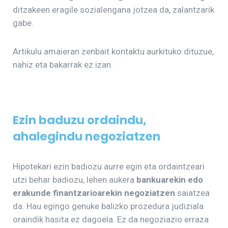
ditzakeen eragile sozialengana jotzea da, zalantzarik
gabe.
Artikulu amaieran zenbait kontaktu aurkituko dituzue,
nahiz eta bakarrak ez izan.
Ezin baduzu ordaindu,
ahalegindu negoziatzen
Hipotekari ezin badiozu aurre egin eta ordaintzeari
utzi behar badiozu, lehen aukera
bankuarekin edo
erakunde finantzarioarekin negoziatzen
saiatzea
da. Hau egingo genuke balizko prozedura judiziala
oraindik hasita ez dagoela. Ez da negoziazio erraza