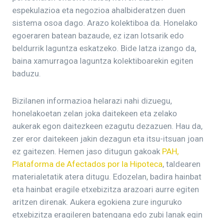
espekulazioa eta negozioa ahalbideratzen duen
sistema osoa dago. Arazo kolektiboa da. Honelako
egoeraren batean bazaude, ez izan lotsarik edo
beldurrik laguntza eskatzeko. Bide latza izango da,
baina xamurragoa laguntza kolektiboarekin egiten
baduzu.
Bizilanen informazioa helarazi nahi dizuegu,
honelakoetan zelan joka daitekeen eta zelako
aukerak egon daitezkeen ezagutu dezazuen. Hau da,
zer eror daitekeen jakin dezagun eta itsu-itsuan joan
ez gaitezen. Hemen jaso ditugun gakoak
PAH,
Plataforma de Afectados por la Hipoteca
, taldearen
materialetatik atera ditugu. Edozelan, badira hainbat
eta hainbat eragile etxebizitza arazoari aurre egiten
aritzen direnak. Aukera egokiena zure inguruko
etxebizitza eragileren batengana edo zubi lanak egin