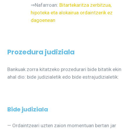
⇒Nafarroan:
Bitartekaritza zerbitzua,
hipoteka eta alokairua ordaintzerik ez
dagoenean
Prozedura judiziala
Bankuak zorra kitatzeko prozedurari bide bitatik ekin
ahal dio: bide judizialetik edo bide estrajudizialetik:
Bide judiziala
— Ordaintzeari uzten zaion momentuan bertan jar