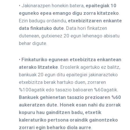
• Jakinarazpen honekin batera,
epaitegiak 10
eguneko epea emango digu zorra kitatzeko
.
Ezin badugu ordaindu,
etxebizitzaren enkante
data finkatuko dute
. Data hori finkatzen
dutenean, gutxienez 20 egun lehenago abisatu
behar digute.
•
Finkaturiko egunean etxebizitza enkantean
aterako litzateke
. Eroslerik agertuko ez balitz,
bankuak 20 egun ditu epaitegiei jakinarazteko
etxebizitza berak hartuko duen, zorraren
%100agatik edo tasazio balioaren %60agatik.
Bankuek gehienetan tasazio prezioaren %60
aukeratzen dute. Honek esan nahi du zorrak
kopuru hau gainditzen badu, etxetik
kaleraturiko pertsona oraindik gainontzeko
zorrari egin beharko diola aurre
.