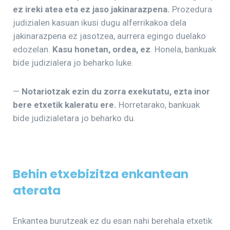
ez ireki atea eta ez jaso jakinarazpena.
Prozedura
judizialen kasuan ikusi dugu alferrikakoa dela
jakinarazpena ez jasotzea, aurrera egingo duelako
edozelan.
Kasu honetan, ordea, ez
. Honela, bankuak
bide judizialera jo beharko luke.
—
Notariotzak ezin du zorra exekutatu, ezta inor
bere etxetik kaleratu ere.
Horretarako, bankuak
bide judizialetara jo beharko du.
Behin etxebizitza enkantean
aterata
Enkantea burutzeak ez du esan nahi berehala etxetik