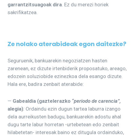
garrantzitsuagoak dira
. Ez du merezi horiek
sakrifikatzea.
Ze nolako aterabideak
egon daitezke?
Seguruenik, bankuarekin negoziatzen hasten
zarenean, ez dizute irtenbiderik proposatuko, areago,
edozein soluziobide ezinezkoa dela esango dizute.
Hala ere, badira zenbait aterabide:
—
Gabealdia (gaztelerazko
“periodo de carencia”,
alegia)
:
Ordaindu ezin dugun tartea laburra izango
dela aurreikusten badugu, bankuarekin adostu ahal
dugu tarte labur horretan -urtebetean edo zenbait
hilabetetan- interesak baino ez ditugula ordainduko,