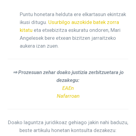
Puntu honetara helduta ere elkartasun ekintzak
ikusi ditugu.
Usurbilgo auzokide batek zorra
kitatu
eta etxebizitza eskuratu ondoren, Mari
Angelesek bere etxean bizitzen jarraitzeko
aukera izan zuen.
⇒ Prozesuan zehar doako justizia zerbitzuetara jo
dezakegu:
EAEn
Nafarroan
Doako laguntza juridikoaz gehiago jakin nahi baduzu,
beste artikulu honetan kontsulta dezakezu: