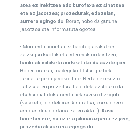
atea ez irekitzea edo burofaxa ez sinatzea
eta ez jasotzea; prozedurak, edozelan,
aurrera egingo du
. Beraz, hobe da gutuna
jasotzea eta informatuta egotea.
• Momentu honetan ez baditugu eskatzen
zaizkigun kuotak eta interesak ordaintzen,
bankuak salaketa aurkeztuko du auzitegian
.
Honen ostean, maileguko titular guztiek
jakinarazpena jasoko dute. Bertan exekuzio
judizialaren prozedura hasi dela azalduko da
eta hainbat dokumentu helaraziko dizkigute
(salaketa, hipotekaren kontratua, zorren berri
ematen duen notariotzaren akta…).
Kasu
honetan ere, nahiz eta jakinarazpena ez jaso,
prozedurak aurrera egingo du
.