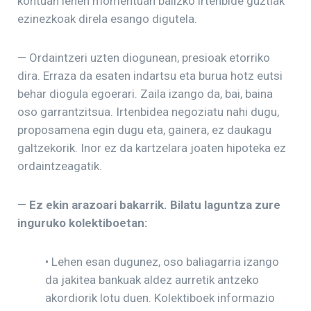
kontuan lehen momentuan balizko irtenbide guztiak
ezinezkoak direla esango digutela.
— Ordaintzeri uzten diogunean, presioak etorriko
dira. Erraza da esaten indartsu eta burua hotz eutsi
behar diogula egoerari. Zaila izango da, bai, baina
oso garrantzitsua. Irtenbidea negoziatu nahi dugu,
proposamena egin dugu eta, gainera, ez daukagu
galtzekorik. Inor ez da kartzelara joaten hipoteka ez
ordaintzeagatik.
—
Ez ekin arazoari bakarrik. Bilatu laguntza zure
inguruko kolektiboetan:
• Lehen esan dugunez, oso baliagarria izango
da jakitea bankuak aldez aurretik antzeko
akordiorik lotu duen. Kolektiboek informazio