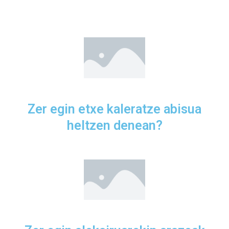
Zer egin etxe kaleratze abisua
heltzen denean?