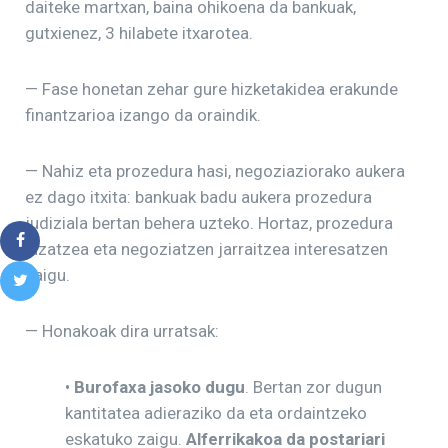
daiteke martxan, baina ohikoena da bankuak,
gutxienez, 3 hilabete itxarotea.
— Fase honetan zehar gure hizketakidea erakunde
finantzarioa izango da oraindik.
— Nahiz eta prozedura hasi, negoziaziorako aukera
ez dago itxita: bankuak badu aukera prozedura
judiziala bertan behera uzteko. Hortaz, prozedura
luzatzea eta negoziatzen jarraitzea interesatzen
zaigu.
— Honakoak dira urratsak:
•
Burofaxa jasoko dugu
. Bertan zor dugun
kantitatea adieraziko da eta ordaintzeko
eskatuko zaigu.
Alferrikakoa da postariari