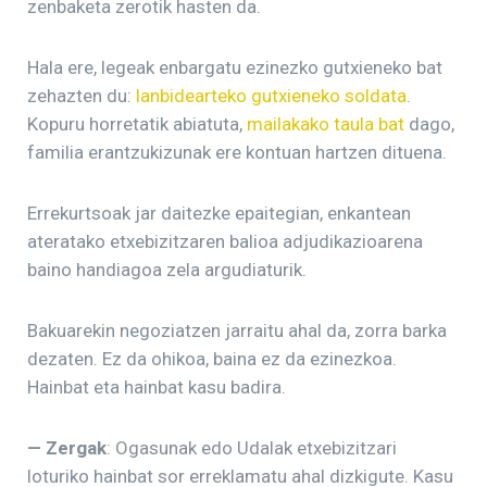
zenbaketa zerotik hasten da.
Hala ere, legeak enbargatu ezinezko gutxieneko bat
zehazten du:
lanbidearteko gutxieneko soldata
.
Kopuru horretatik abiatuta,
mailakako taula bat
dago,
familia erantzukizunak ere kontuan hartzen dituena.
Errekurtsoak jar daitezke epaitegian, enkantean
ateratako etxebizitzaren balioa adjudikazioarena
baino handiagoa zela argudiaturik.
Bakuarekin negoziatzen jarraitu ahal da, zorra barka
dezaten. Ez da ohikoa, baina ez da ezinezkoa.
Hainbat eta hainbat kasu badira.
— Zergak
: Ogasunak edo Udalak etxebizitzari
loturiko hainbat sor erreklamatu ahal dizkigute. Kasu