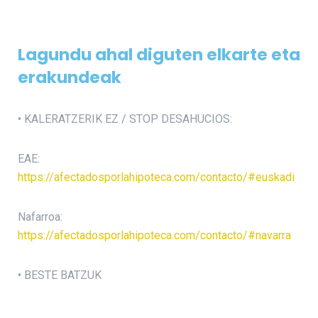
Lagundu ahal diguten elkarte eta
erakundeak
• KALERATZERIK EZ / STOP DESAHUCIOS:
EAE:
https://afectadosporlahipoteca.com/contacto/#euskadi
Nafarroa:
https://afectadosporlahipoteca.com/contacto/#navarra
• BESTE BATZUK