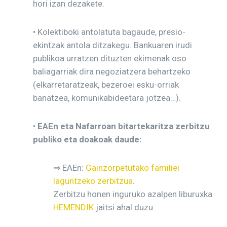
hori izan dezakete.
• Kolektiboki antolatuta bagaude, presio-
ekintzak antola ditzakegu. Bankuaren irudi
publikoa urratzen dituzten ekimenak oso
baliagarriak dira negoziatzera behartzeko
(elkarretaratzeak, bezeroei esku-orriak
banatzea, komunikabideetara jotzea…).
•
EAEn eta Nafarroan bitartekaritza zerbitzu
publiko eta doakoak daude:
⇒ EAEn:
Gainzorpetutako familiei
laguntzeko zerbitzua
.
Zerbitzu honen inguruko azalpen liburuxka
HEMENDIK
jaitsi ahal duzu