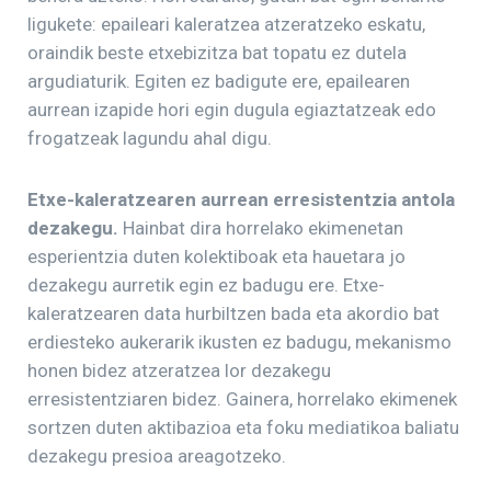
ligukete: epaileari kaleratzea atzeratzeko eskatu,
oraindik beste etxebizitza bat topatu ez dutela
argudiaturik. Egiten ez badigute ere, epailearen
aurrean izapide hori egin dugula egiaztatzeak edo
frogatzeak lagundu ahal digu.
Etxe-kaleratzearen aurrean erresistentzia antola
dezakegu.
Hainbat dira horrelako ekimenetan
esperientzia duten kolektiboak eta hauetara jo
dezakegu aurretik egin ez badugu ere. Etxe-
kaleratzearen data hurbiltzen bada eta akordio bat
erdiesteko aukerarik ikusten ez badugu, mekanismo
honen bidez atzeratzea lor dezakegu
erresistentziaren bidez. Gainera, horrelako ekimenek
sortzen duten aktibazioa eta foku mediatikoa baliatu
dezakegu presioa areagotzeko.