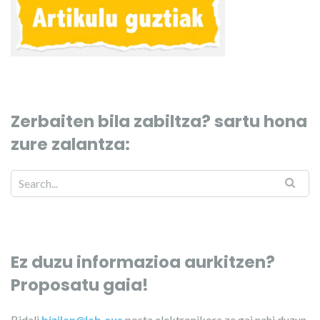
Zerbaiten bila zabiltza? sartu hona
zure zalantza:
Ez duzu informazioa aurkitzen?
Proposatu gaia!
Bidali
bizilan@lab.eus
posta elektronikora ze gai nahi duzun