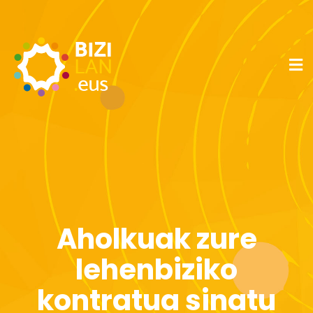
Aholkuak zure
lehenbiziko
kontratua sinatu