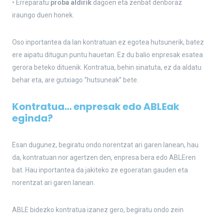
• Erreparatu
proba aldirik
dagoen eta zenbat denboraz
iraungo duen honek.
Oso inportantea da lan kontratuan ez egotea hutsunerik, batez
ere aipatu ditugun puntu hauetan. Ez du balio enpresak esatea
gerora beteko dituenik. Kontratua, behin sinatuta, ez da aldatu
behar eta, are gutxiago “hutsuneak” bete.
Kontratua… enpresak edo ABLEak
eginda?
Esan dugunez, begiratu ondo norentzat ari garen lanean, hau
da, kontratuan nor agertzen den, enpresa bera edo ABLEren
bat. Hau inportantea da jakiteko ze egoeratan gauden eta
norentzat ari garen lanean.
ABLE bidezko kontratua izanez gero, begiratu ondo zein