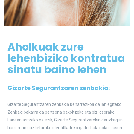
Aholkuak zure
lehenbiziko kontratua
sinatu baino lehen
Gizarte Segurantzaren zenbakia:
Gizarte Segurantzaren zenbakia beharrezkoa da lan egiteko.
Zenbaki bakarra da pertsona bakoitzeko eta bizi osorako.
Lanean aritzeko ez ezik, Gizarte Segurantzarekin dauzkagun
harreman guztietarako identifikatuko gaitu, hala nola osasun