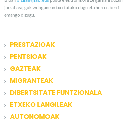
jorratzea; guk webgunean txertatuko dugu eta horren berri
emango dizugu.
PRESTAZIOAK
PENTSIOAK
GAZTEAK
MIGRANTEAK
DIBERTSITATE FUNTZIONALA
ETXEKO LANGILEAK
AUTONOMOAK