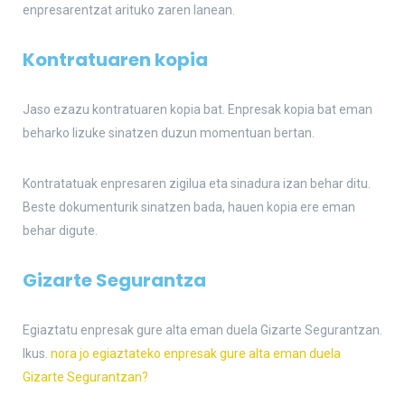
enpresarentzat arituko zaren lanean.
Kontratuaren kopia
Jaso ezazu kontratuaren kopia bat. Enpresak kopia bat eman
beharko lizuke sinatzen duzun momentuan bertan.
Kontratatuak enpresaren zigilua eta sinadura izan behar ditu.
Beste dokumenturik sinatzen bada, hauen kopia ere eman
behar digute.
Gizarte Segurantza
Egiaztatu enpresak gure alta eman duela Gizarte Segurantzan.
Ikus.
nora jo egiaztateko enpresak gure alta eman duela
Gizarte Segurantzan?