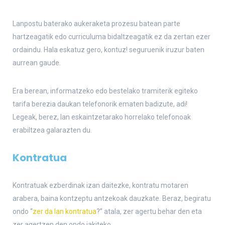
Lanpostu baterako aukeraketa prozesu batean parte
hartzeagatik edo curriculuma bidaltzeagatik ez da zertan ezer
ordaindu. Hala eskatuz gero, kontuz! seguruenik iruzur baten
aurrean gaude.
Era berean, informatzeko edo bestelako tramiterik egiteko
tarifa berezia daukan telefonorik ematen badizute, adi!
Legeak, berez, lan eskaintzetarako horrelako telefonoak
erabiltzea galarazten du.
Kontratua
Kontratuak ezberdinak izan daitezke, kontratu motaren
arabera, baina kontzeptu antzekoak dauzkate. Beraz, begiratu
ondo “
zer da lan kontratua
?” atala, zer agertu behar den eta
zer agertzen den ondo jakiteko.