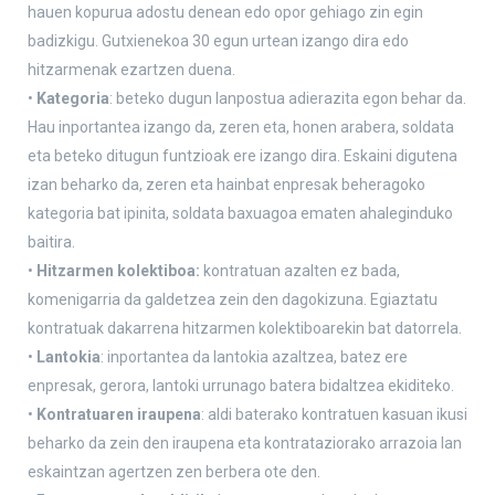
hauen kopurua adostu denean edo opor gehiago zin egin
badizkigu. Gutxienekoa 30 egun urtean izango dira edo
hitzarmenak ezartzen duena.
•
Kategoria
: beteko dugun lanpostua adierazita egon behar da.
Hau inportantea izango da, zeren eta, honen arabera, soldata
eta beteko ditugun funtzioak ere izango dira. Eskaini digutena
izan beharko da, zeren eta hainbat enpresak beheragoko
kategoria bat ipinita, soldata baxuagoa ematen ahaleginduko
baitira.
•
Hitzarmen kolektiboa:
kontratuan azalten ez bada,
komenigarria da galdetzea zein den dagokizuna. Egiaztatu
kontratuak dakarrena hitzarmen kolektiboarekin bat datorrela.
•
Lantokia
: inportantea da lantokia azaltzea, batez ere
enpresak, gerora, lantoki urrunago batera bidaltzea ekiditeko.
•
Kontratuaren iraupena
: aldi baterako kontratuen kasuan ikusi
beharko da zein den iraupena eta kontrataziorako arrazoia lan
eskaintzan agertzen zen berbera ote den.