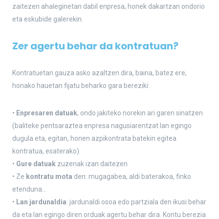
zaitezen ahaleginetan dabil enpresa, honek dakartzan ondorio
eta eskubide galerekin.
Zer agertu behar da kontratuan?
Kontratuetan gauza asko azaltzen dira, baina, batez ere,
honako hauetan fijatu beharko gara bereziki:
•
Enpresaren datuak
, ondo jakiteko norekin ari garen sinatzen
(baliteke pentsaraztea enpresa nagusiarentzat lan egingo
dugula eta, egitan, honen azpikontrata batekin egitea
kontratua, esaterako).
•
Gure datuak
zuzenak izan daitezen
• Ze
kontratu mota
den: mugagabea, aldi baterakoa, finko
etenduna…
•
Lan jardunaldia
: jardunaldi osoa edo partziala den ikusi behar
da eta lan egingo diren orduak agertu behar dira. Kontu berezia