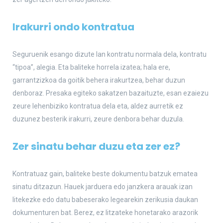
Irakurri ondo kontratua
Seguruenik esango dizute lan kontratu normala dela, kontratu
“tipoa”, alegia. Eta baliteke horrela izatea; hala ere,
garrantzizkoa da goitik behera irakurtzea, behar duzun
denboraz. Presaka egiteko sakatzen bazaituzte, esan ezaiezu
zeure lehenbiziko kontratua dela eta, aldez aurretik ez
duzunez besterik irakurri, zeure denbora behar duzula.
Zer sinatu behar duzu eta zer ez?
Kontratuaz gain, baliteke beste dokumentu batzuk ematea
sinatu ditzazun. Hauek jarduera edo janzkera arauak izan
litekezke edo datu babeserako legearekin zerikusia daukan
dokumenturen bat. Berez, ez litzateke honetarako arazorik