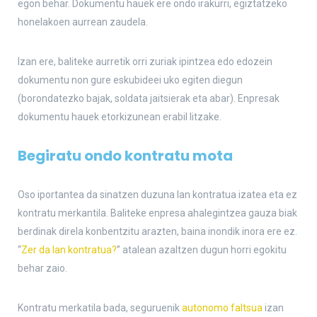
egon behar. Dokumentu hauek ere ondo irakurri, egiztatzeko
honelakoen aurrean zaudela.
Izan ere, baliteke aurretik orri zuriak ipintzea edo edozein
dokumentu non gure eskubideei uko egiten diegun
(borondatezko bajak, soldata jaitsierak eta abar). Enpresak
dokumentu hauek etorkizunean erabil litzake.
Begiratu ondo kontratu mota
Oso iportantea da sinatzen duzuna lan kontratua izatea eta ez
kontratu merkantila. Baliteke enpresa ahalegintzea gauza biak
berdinak direla konbentzitu arazten, baina inondik inora ere ez.
“
Zer da lan kontratua?
” atalean azaltzen dugun horri egokitu
behar zaio.
Kontratu merkatila bada, seguruenik
autonomo faltsua
izan