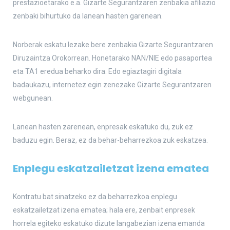
prestazioetarako e.a. Gizarte Segurantzaren zenbakia afiliazio
zenbaki bihurtuko da lanean hasten garenean.
Norberak eskatu lezake bere zenbakia Gizarte Segurantzaren
Diruzaintza Orokorrean. Honetarako NAN/NIE edo pasaportea
eta TA1 eredua beharko dira. Edo egiaztagiri digitala
badaukazu, internetez egin zenezake Gizarte Segurantzaren
webgunean.
Lanean hasten zarenean, enpresak eskatuko du, zuk ez
baduzu egin. Beraz, ez da behar-beharrezkoa zuk eskatzea.
Enplegu eskatzailetzat izena ematea
Kontratu bat sinatzeko ez da beharrezkoa enplegu
eskatzailetzat izena ematea; hala ere, zenbait enpresek
horrela egiteko eskatuko dizute langabezian izena emanda