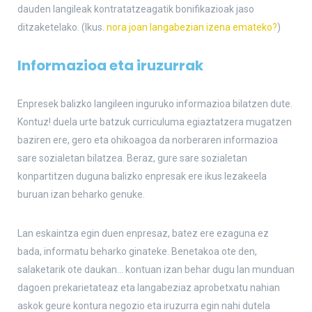
dauden langileak kontratatzeagatik bonifikazioak jaso
ditzaketelako. (Ikus.
nora joan langabezian izena emateko?
)
Informazioa eta iruzurrak
Enpresek balizko langileen inguruko informazioa bilatzen dute.
Kontuz! duela urte batzuk curriculuma egiaztatzera mugatzen
baziren ere, gero eta ohikoagoa da norberaren informazioa
sare sozialetan bilatzea. Beraz, gure sare sozialetan
konpartitzen duguna balizko enpresak ere ikus lezakeela
buruan izan beharko genuke.
Lan eskaintza egin duen enpresaz, batez ere ezaguna ez
bada, informatu beharko ginateke. Benetakoa ote den,
salaketarik ote daukan… kontuan izan behar dugu lan munduan
dagoen prekarietateaz eta langabeziaz aprobetxatu nahian
askok geure kontura negozio eta iruzurra egin nahi dutela