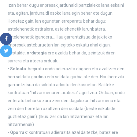
izan behar dugu enpresak jardunaldi partzialeko lana eskaini
eta, egitan, jardunaldi osoko lana egin behar ote dugun.
Honetaz gain, lan egunetan erreparatu behar dugu:
astelehenetik ostiralera, astelehenetik larunbatera,
astelehenetik igandera… Hau garrantzitsua da jakiteko
enpresak asteburuetan lan egiteko eskatu ahal digun.
Bestalde,
ordutegia
ere azaldu behar da, zeintzuk diren
sarrera eta irteera orduak.
•
Soldata
: begiratu ondo adierazita dagoen eta azaltzen den
hori soldata gordina edo soldata garbia ote den. Hau bereziki
garrantzitsua da soldata adostu den kasuetan. Baliteke
kontratuan “hitzarmenaren arabera” agertzea. Orduan, ondo
enteratu beharko zara zein den dagokizun hitzarmena eta
zein den horretan azaltzen den soldata (beste eskubide
guztietaz gain). (Ikus. zer da lan hitzarmena? eta lan
hitzarmenak)
•
Oporrak
: kontratuan adierazita azal daitezke, batez ere