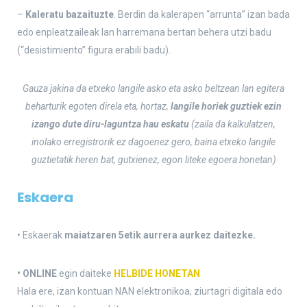
–
Kaleratu bazaituzte
. Berdin da kalerapen “arrunta” izan bada
edo enpleatzaileak lan harremana bertan behera utzi badu
(“desistimiento” figura erabili badu).
Gauza jakina da etxeko langile asko eta asko beltzean lan egitera
beharturik egoten direla eta, hortaz,
langile horiek guztiek ezin
izango dute diru-laguntza hau eskatu
(zaila da kalkulatzen,
inolako erregistrorik ez dagoenez gero, baina etxeko langile
guztietatik heren bat, gutxienez, egon liteke egoera honetan)
Eskaera
• Eskaerak
maiatzaren 5etik aurrera aurkez daitezke.
• ONLINE
egin daiteke
HELBIDE HONETAN
Hala ere, izan kontuan NAN elektronikoa, ziurtagri digitala edo