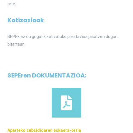
arte.
Kotizazioak
SEPEk ez du gugatik kotizatuko prestazioa jasotzen dugun
bitartean
SEPEren DOKUMENTAZIOA:
Aparteko subsidioaren eskaera-orria