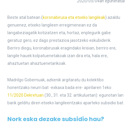
2020/05/04an eguneratua
Beste atal batean (
koronabirusa eta etxeko langileak
) azaldu
genuenez, etxeko langileen erregimenean ez da
langabeziagatik kotizatzen eta, hortaz, enplegurik gabe
geratuz gero, ez dago prestazioa jasotzeko eskubiderik.
Berriro diogu, koronabirusak eragindako krisian, berriro ere,
langile hauek kolpatuenetakoak izan dira eta, hala ere,
ahaztuetan ahaztuenetarikoak.
Madrilgo Gobernuak, azkenik argitaratu du kolektibo
honentzako neurri bat -exkaxa bada ere- apirilaren 1eko
11/2020 Dekretuan
(30., 31. eta 32. artikuluetan): egunotan lan
barik gelditu diren etxeko langileentzako aparteko subsidio bat.
Nork eska dezake subsidio hau?