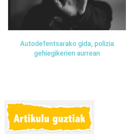
Autodefentsarako gida, polizia
gehiegikerien aurrean