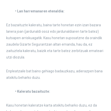
• Lan harremanaren etenaldia:
Ez bazaituzte kaleratu, baina tarte honetan ezin izan bazara
lanera joan (jardunaldi osoz edo jardunaldiaren tarte batez)
kutsapen arriskuagatik. Kasu honetan suposatzne da oraindik
zaudela Gizarte Segurantzan altan emanda, hau da, ez
zaituztela kaleratu, baizik eta tarte batez zerbitzuak emateari
utzi diozula.
Enpleatzaile bat baino gehiago badauzkazu, adierazpen bana
atxikitu beharko duzu.
• Kaleratu bazaituzte:
Kasu honetan kaleratze karta atxikitu beharko duzu, ez da