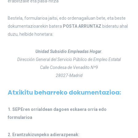
erabiltzaile eta pasa-hitza
Bestela, formularioa jaitsi, edo ordenagailuan bete, eta beste
dokumentazioarekin batera
POSTA ARRUNTAZ
bideratu ahal
duzu, helbide honetara:
Unidad Subsidio Empleadas Hogar
.
Dirección General del Servicio Público de Empleo Estatal
Calle Condesa de Venadito Nº9
28027-Madrid
Atxikitu beharreko dokumentazioa:
1. SEPEren orrialdean dagoen eskaera orria edo
formularioa
2. Erantzukizunpeko adierazpenak: