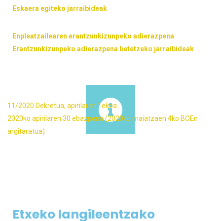
Eskaera egiteko jarraibideak
Enpleatzailearen erantzunkizunpeko adierazpena
Erantzunkizunpeko adierazpena betetzeko jarraibideak
11/2020 Dekretua, apirilaren 1ekoa
2020ko apirilaren 30 ebazpena (2020ko maiatzaen 4ko BOEn
argitaratua)
Etxeko langileentzako