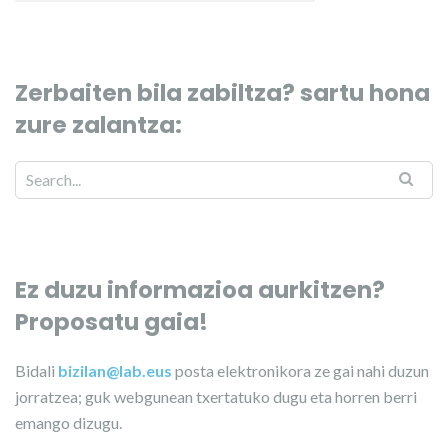
Zerbaiten bila zabiltza? sartu hona
zure zalantza:
Ez duzu informazioa aurkitzen?
Proposatu gaia!
Bidali
bizilan@lab.eus
posta elektronikora ze gai nahi duzun
jorratzea; guk webgunean txertatuko dugu eta horren berri
emango dizugu.