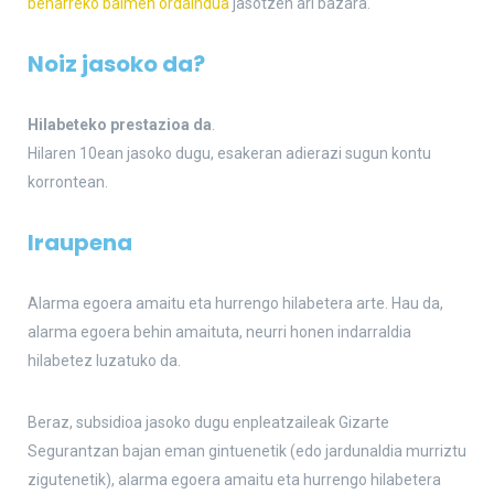
beharreko baimen ordaindua
jasotzen ari bazara.
Noiz jasoko da?
Hilabeteko prestazioa da
.
Hilaren 10ean jasoko dugu, esakeran adierazi sugun kontu
korrontean.
Iraupena
Alarma egoera amaitu eta hurrengo hilabetera arte. Hau da,
alarma egoera behin amaituta, neurri honen indarraldia
hilabetez luzatuko da.
Beraz, subsidioa jasoko dugu enpleatzaileak Gizarte
Segurantzan bajan eman gintuenetik (edo jardunaldia murriztu
zigutenetik), alarma egoera amaitu eta hurrengo hilabetera