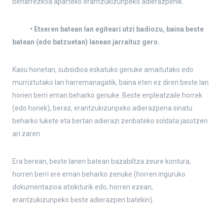
beharrezkoa aparteko erantzukizunpeko adierazpenik.
• Etxeren batean lan egiteari utzi badiozu, baina beste
batean (edo batzuetan) lanean jarraituz gero.
Kasu honetan, subsidioa eskatuko genuke amaitutako edo
murriztutako lan harremanagatik, baina eten ez diren beste lan
horien berri eman beharko genuke. Beste enpleatzaile horrek
(edo horiek), beraz, erantzukizunpeko adierazpena sinatu
beharko lukete eta bertan adierazi zenbateko soldata jasotzen
ari zaren.
Era berean, beste lanen batean bazabiltza zeure kontura,
horren berri ere eman beharko zenuke (horren inguruko
dokumentazioa atxikiturik edo, horren ezean,
erantzukizunpeko beste adierazpen batekin).