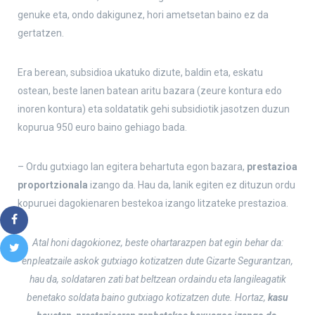
genuke eta, ondo dakigunez, hori ametsetan baino ez da
gertatzen.
Era berean, subsidioa ukatuko dizute, baldin eta, eskatu
ostean, beste lanen batean aritu bazara (zeure kontura edo
inoren kontura) eta soldatatik gehi subsidiotik jasotzen duzun
kopurua 950 euro baino gehiago bada.
– Ordu gutxiago lan egitera behartuta egon bazara,
prestazioa
proportzionala
izango da. Hau da, lanik egiten ez dituzun ordu
kopuruei dagokienaren bestekoa izango litzateke prestazioa.
Atal honi dagokionez, beste ohartarazpen bat egin behar da:
enpleatzaile askok gutxiago kotizatzen dute Gizarte Segurantzan,
hau da, soldataren zati bat beltzean ordaindu eta langileagatik
benetako soldata baino gutxiago kotizatzen dute. Hortaz,
kasu