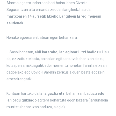
Alarma egoera indarrean hasi baino lehen Gizarte
Segurantzan alta emanda zeuden langileek, hau da,
martxoaren 14 aurretik Etxeko Langileen Erregimenean
zeudenek
.
Honako egoeraren batean egon behar zara:
– Sasoi honetan,
aldi baterako, lan egiteari utzi badiozu
. Hau
da, ez zaituzte bota, baina lan egiteari utzi behar izan diozu,
kutsapen arriskuagatik edo momentu honetan familia etxean
dagoelako edo Covid-19arekin zerikusia duen beste edozein
arrazoirengatik.
Kontuan hartuko da
lana guztiz utzi
behar izan baduzu
edo
lan ordu gutxiago
egitera behartuta egon bazara (jardunaldia
murriztu behar izan baduzu, alegia).