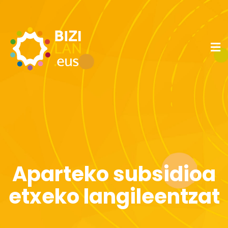
Aparteko subsidioa
etxeko langileentzat