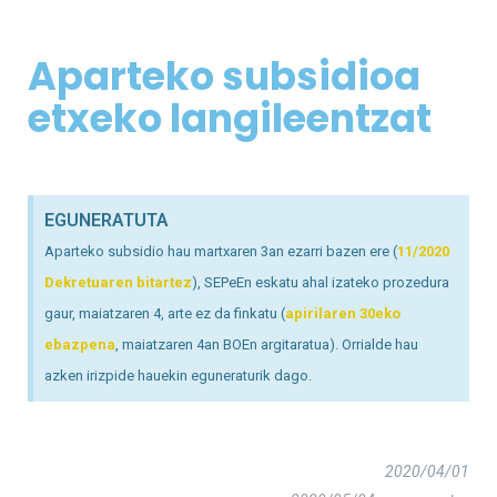
Aparteko subsidioa
etxeko langileentzat
EGUNERATUTA
Aparteko subsidio hau martxaren 3an ezarri bazen ere (
11/2020
Dekretuaren bitartez
), SEPeEn eskatu ahal izateko prozedura
gaur, maiatzaren 4, arte ez da finkatu (
apirilaren 30eko
ebazpena
, maiatzaren 4an BOEn argitaratua). Orrialde hau
azken irizpide hauekin eguneraturik dago.
2020/04/01