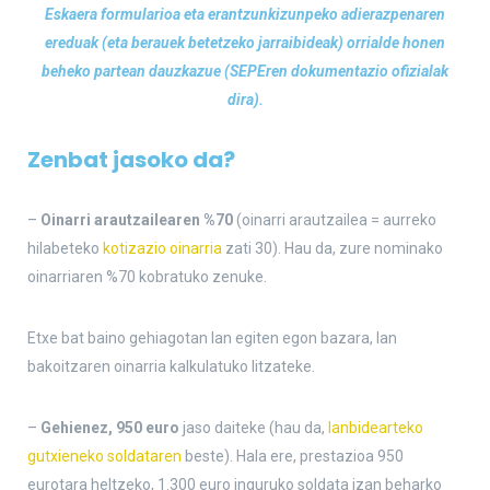
Eskaera formularioa eta erantzunkizunpeko adierazpenaren
ereduak (eta berauek betetzeko jarraibideak) orrialde honen
beheko partean dauzkazue (SEPEren dokumentazio ofizialak
dira).
Zenbat jasoko da?
–
Oinarri arautzailearen %70
(oinarri arautzailea = aurreko
hilabeteko
kotizazio oinarria
zati 30). Hau da, zure nominako
oinarriaren %70 kobratuko zenuke.
Etxe bat baino gehiagotan lan egiten egon bazara, lan
bakoitzaren oinarria kalkulatuko litzateke.
–
Gehienez, 950 euro
jaso daiteke (hau da,
lanbidearteko
gutxieneko soldataren
beste). Hala ere, prestazioa 950
eurotara heltzeko, 1.300 euro inguruko soldata izan beharko