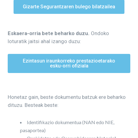
Gizarte Segurantzaren bulego bilatzailea
Eskaera-orria bete beharko duzu.
Ondoko
loturatik jaitsi ahal izango duzu:
Ezintasun iraunkorreko prestazioetarako
esku-orri ofiziala
Honetaz gain, beste dokumentu batzuk ere beharko
dituzu. Besteak beste:
Identifikazio dokumentua (NAN edo NIE,
pasaportea)