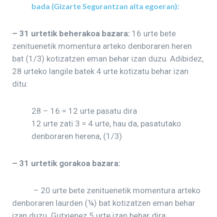
bada (Gizarte Segurantzan alta egoeran):
– 31 urtetik beherakoa bazara:
16 urte bete
zenituenetik momentura arteko denboraren heren
bat (1/3) kotizatzen eman behar izan duzu. Adibidez,
28 urteko langile batek 4 urte kotizatu behar izan
ditu:
28 – 16 = 12 urte pasatu dira
12 urte zati 3 = 4 urte, hau da, pasatutako
denboraren herena, (1/3)
– 31 urtetik gorakoa bazara:
– 20 urte bete zenituenetik momentura arteko
denboraren laurden (¼) bat kotizatzen eman behar
izan duzu. Gutxienez 5 urte izan behar dira.