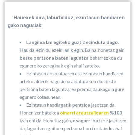
Hauexek dira, laburbilduz, ezintasun handiaren
gako nagusiak:
Langilea lan egiteko guztiz ezinduta dago
.
Hau da, ezin du ezein lanik egin. Baina, honetaz gain,
beste pertsona baten laguntza
beharrezkoa du
eguneroko zereginak egin ahal izateko.
Ezintasun absolutuaren eta ezintasun handiaren
arteko alderik nagusiena aipatutakoa da: beste
pertsona baten laguntzaren premia daukagula gure
egunerokotasunean.
Ezintasun handiagatik pentsioa jasotzen da.
Honen zenbatekoa
oinarri arautzailearen
%100
izan ohi da. Honetaz gain,
osagarri bat
ere jasotzen
da, laguntzen gaituen pertsona horri ordaindu ahal