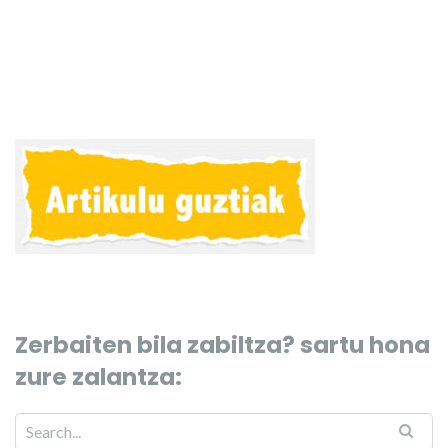
Zerbaiten bila zabiltza? sartu hona
zure zalantza: