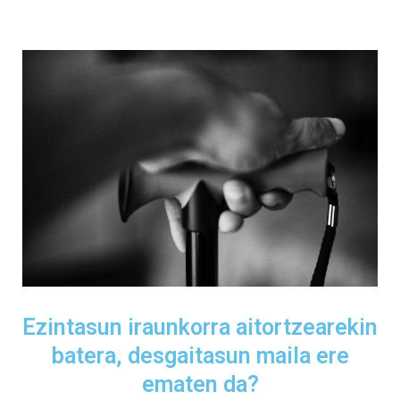
Ezintasun iraunkorra aitortzearekin
batera, desgaitasun maila ere
ematen da?