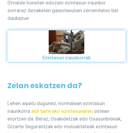
Orrialde honetan edozein ezintasun iraunkor
sorraraz dezaketen gaixotasunen zerrendatxo bat
daukazue:
Ezintasun iraunkorrak
Zelan eskatzen da?
Lehen aipatu dugunez, normalean ezintasun
iraunkorra
aldi baterako ezintasunaren
ostean
etortzen da. Beraz, Osakidetzak edo Osasunbideak,
Gizarte Segurantzak edo mutualitateak ezintasun