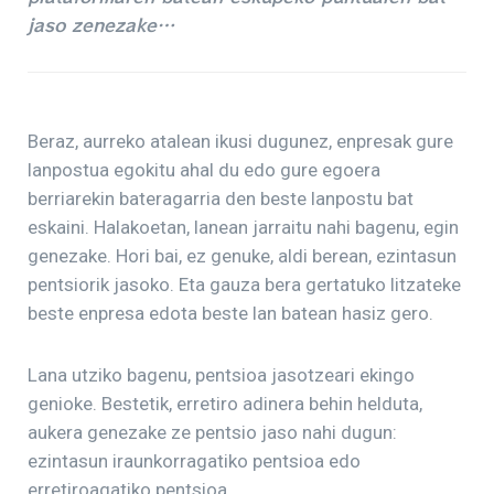
jaso zenezake…
Beraz, aurreko atalean ikusi dugunez, enpresak gure
lanpostua egokitu ahal du edo gure egoera
berriarekin bateragarria den beste lanpostu bat
eskaini. Halakoetan, lanean jarraitu nahi bagenu, egin
genezake. Hori bai, ez genuke, aldi berean, ezintasun
pentsiorik jasoko. Eta gauza bera gertatuko litzateke
beste enpresa edota beste lan batean hasiz gero.
Lana utziko bagenu, pentsioa jasotzeari ekingo
genioke. Bestetik, erretiro adinera behin helduta,
aukera genezake ze pentsio jaso nahi dugun:
ezintasun iraunkorragatiko pentsioa edo
erretiroagatiko pentsioa.