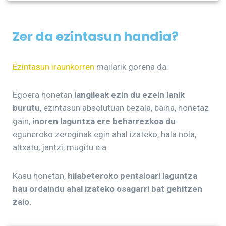
Zer da ezintasun handia?
Ezintasun iraunkorren
mailarik gorena da.
Egoera honetan
langileak ezin du ezein lanik
burutu
, ezintasun absolutuan bezala, baina, honetaz
gain,
inoren laguntza ere beharrezkoa du
eguneroko zereginak egin ahal izateko, hala nola,
altxatu, jantzi, mugitu e.a.
Kasu honetan,
hilabeteroko pentsioari laguntza
hau ordaindu ahal izateko osagarri bat gehitzen
zaio.