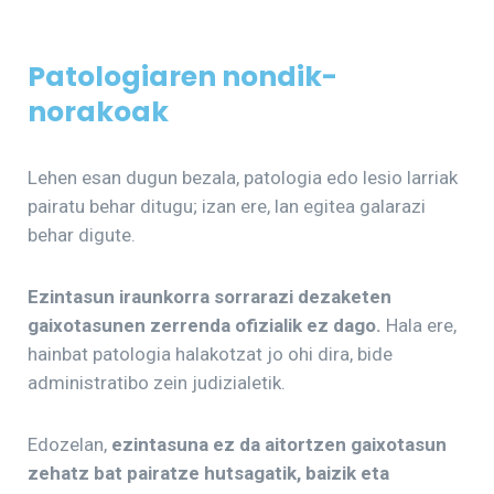
Patologiaren nondik-
norakoak
Lehen esan dugun bezala, patologia edo lesio larriak
pairatu behar ditugu; izan ere, lan egitea galarazi
behar digute.
Ezintasun iraunkorra sorrarazi dezaketen
gaixotasunen zerrenda ofizialik ez dago.
Hala ere,
hainbat patologia halakotzat jo ohi dira, bide
administratibo zein judizialetik.
Edozelan,
ezintasuna ez da aitortzen gaixotasun
zehatz bat pairatze hutsagatik, baizik eta