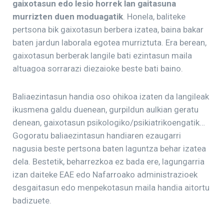
gaixotasun edo lesio horrek lan gaitasuna
murrizten duen moduagatik
. Honela, baliteke
pertsona bik gaixotasun berbera izatea, baina bakar
baten jardun laborala egotea murriztuta. Era berean,
gaixotasun berberak langile bati ezintasun maila
altuagoa sorrarazi diezaioke beste bati baino.
Baliaezintasun handia oso ohikoa izaten da langileak
ikusmena galdu duenean, gurpildun aulkian geratu
denean, gaixotasun psikologiko/psikiatrikoengatik…
Gogoratu baliaezintasun handiaren ezaugarri
nagusia beste pertsona baten laguntza behar izatea
dela. Bestetik, beharrezkoa ez bada ere, lagungarria
izan daiteke EAE edo Nafarroako administrazioek
desgaitasun edo menpekotasun maila handia aitortu
badizuete.