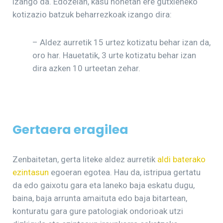
izango da. Edozelan, kasu honetan ere gutxieneko
kotizazio batzuk beharrezkoak izango dira:
– Aldez aurretik 15 urtez kotizatu behar izan da,
oro har. Hauetatik, 3 urte kotizatu behar izan
dira azken 10 urteetan zehar.
Gertaera eragilea
Zenbaitetan, gerta liteke aldez aurretik
aldi baterako
ezintasun
egoeran egotea. Hau da, istripua gertatu
da edo gaixotu gara eta laneko baja eskatu dugu,
baina, baja arrunta amaituta edo baja bitartean,
konturatu gara gure patologiak ondorioak utzi