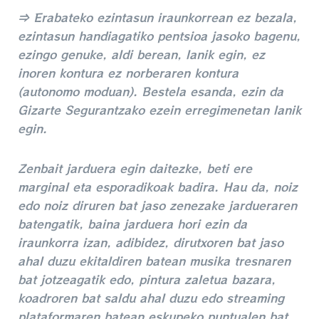
⇒ Erabateko ezintasun iraunkorrean ez bezala,
ezintasun handiagatiko pentsioa jasoko bagenu,
ezingo genuke, aldi berean, lanik egin, ez
inoren kontura ez norberaren kontura
(autonomo moduan). Bestela esanda, ezin da
Gizarte Segurantzako ezein erregimenetan lanik
egin.
Zenbait jarduera egin daitezke, beti ere
marginal eta esporadikoak badira. Hau da, noiz
edo noiz diruren bat jaso zenezake jardueraren
batengatik, baina jarduera hori ezin da
iraunkorra izan, adibidez, dirutxoren bat jaso
ahal duzu ekitaldiren batean musika tresnaren
bat jotzeagatik edo, pintura zaletua bazara,
koadroren bat saldu ahal duzu edo streaming
plataformaren batean eskupeko puntualen bat