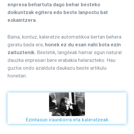
enpresa behartuta dago behar besteko
doikuntzak egitera edo beste lanpostu bat
eskaintzera.
Baina, kontuz, kaleratze automatikoa bertan behera
geratu bada ere,
honek ez du esan nahi bota ezin
zaituztenik.
Bestetik, langileak hamar egun natural
dauzka enpresari bere erabakia helarazteko. Hau
guztia ondo azalduta daukazu beste artikulu
honetan:
Ezintasun iraunkorra eta kaleratzeak