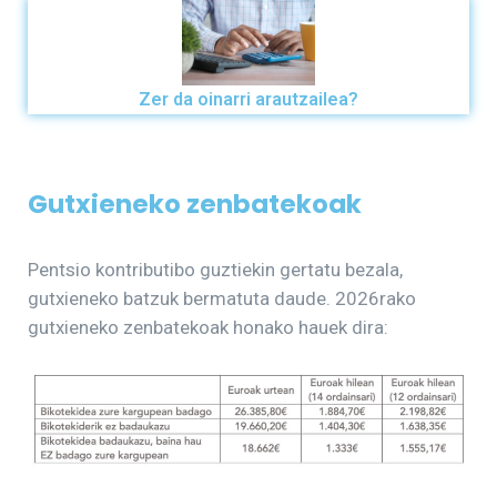
Zer da oinarri arautzailea?
Gutxieneko zenbatekoak
Pentsio kontributibo guztiekin gertatu bezala,
gutxieneko batzuk bermatuta daude. 2026rako
gutxieneko zenbatekoak honako hauek dira: