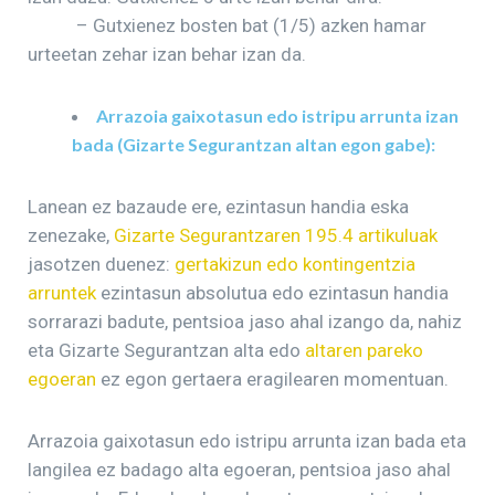
– Gutxienez bosten bat (1/5) azken hamar
urteetan zehar izan behar izan da.
Arrazoia gaixotasun edo istripu arrunta izan
bada (Gizarte Segurantzan altan egon gabe):
Lanean ez bazaude ere, ezintasun handia eska
zenezake,
Gizarte Segurantzaren 195.4 artikuluak
jasotzen duenez:
gertakizun edo kontingentzia
arruntek
ezintasun absolutua edo ezintasun handia
sorrarazi badute, pentsioa jaso ahal izango da, nahiz
eta Gizarte Segurantzan alta edo
altaren pareko
egoeran
ez egon gertaera eragilearen momentuan.
Arrazoia gaixotasun edo istripu arrunta izan bada eta
langilea ez badago alta egoeran, pentsioa jaso ahal