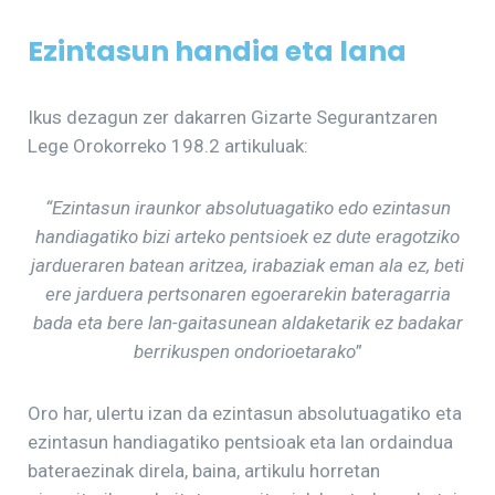
Ezintasun handia eta lana
Ikus dezagun zer dakarren Gizarte Segurantzaren
Lege Orokorreko 198.2 artikuluak:
“Ezintasun iraunkor absolutuagatiko edo ezintasun
handiagatiko bizi arteko pentsioek ez dute eragotziko
jardueraren batean aritzea, irabaziak eman ala ez, beti
ere jarduera pertsonaren egoerarekin bateragarria
bada eta bere lan-gaitasunean aldaketarik ez badakar
berrikuspen ondorioetarako
”
Oro har, ulertu izan da ezintasun absolutuagatiko eta
ezintasun handiagatiko pentsioak eta lan ordaindua
bateraezinak direla, baina, artikulu horretan