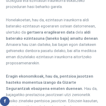
dizkigula eta ezintasun iraunkorra eskatzeko
prozeduran hasi beharko garela.
Honelakoetan, hau da, ezintasun iraunkorra aldi
baterako ezintasun egoeraren ostean datorrenean,
ulertuko da
gertaera eragilearen data
dela
aldi
baterako ezintasuna (laneko baja) amaitu denean
.
Amaiera hau izan daiteke, bai bajan egon daitekeen
gehieneko denbora pasatu delako, bai alta medikoa
eman dizutelako ezintasun iraunkorra aitortzeko
proposamenarekin.
Eragin ekonomikoak, hau da, pentsioa jasotzen
hasteko momentua izango da Gizarte
Segurantzak ebazpena ematen duenean.
Hau da,
bajagatiko prestazioa jasotzeari utzi zenionetik
hasiko zinateke pentsioa jasotzen. Edozein kasutan,