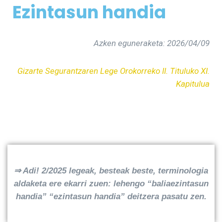
Ezintasun handia
Azken eguneraketa: 2026/04/09
Gizarte Segurantzaren Lege Orokorreko II. Tituluko XI.
Kapitulua
⇒ Adi! 2/2025 legeak, besteak beste, terminologia
aldaketa ere ekarri zuen: lehengo “baliaezintasun
handia” “ezintasun handia” deitzera pasatu zen.