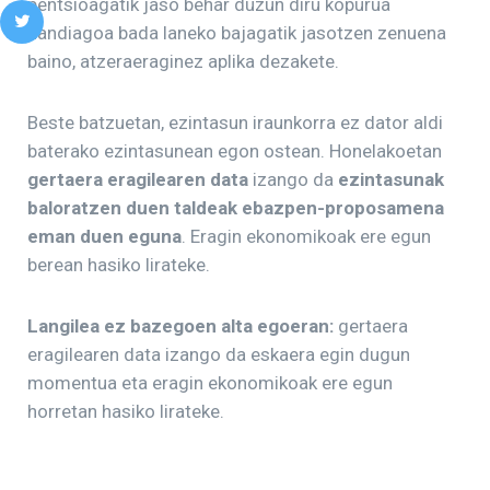
pentsioagatik jaso behar duzun diru kopurua
handiagoa bada laneko bajagatik jasotzen zenuena
baino, atzeraeraginez aplika dezakete.
Beste batzuetan, ezintasun iraunkorra ez dator aldi
baterako ezintasunean egon ostean. Honelakoetan
gertaera eragilearen data
izango da
ezintasunak
baloratzen duen taldeak ebazpen-proposamena
eman duen eguna
. Eragin ekonomikoak ere egun
berean hasiko lirateke.
Langilea ez bazegoen alta egoeran:
gertaera
eragilearen data izango da eskaera egin dugun
momentua eta eragin ekonomikoak ere egun
horretan hasiko lirateke.