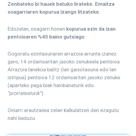
Zenbateko bi hauek batuko lirateke. Emaitza
osagarriaren kopurua izango litzateke.
Edozelan, osagarri honen
kopurua ezin da izan
pentsioaren %45 baino gutxiago
.
Gogoratu ezintasunaren arrazoia arrunta izanez
gero, 14 ordainsaritan jasoko zenukeela pentsioa.
Arrazoia lanekoa balitz (lan gaixotasuna edo lan
istripua) pentsioa 12 ordainsaritan jasoko zenuke
(aparteko paga biak hainbanaturik edo
“prorrateaturik”
).
Oinarri arautzailea zelan kalkulatzen den ezagutu
nahi baduzu: