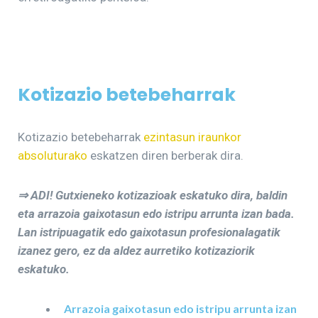
Kotizazio betebeharrak
Kotizazio betebeharrak
ezintasun iraunkor
absoluturako
eskatzen diren berberak dira.
⇒ ADI! Gutxieneko kotizazioak eskatuko dira, baldin
eta arrazoia gaixotasun edo istripu arrunta izan bada.
Lan istripuagatik edo gaixotasun profesionalagatik
izanez gero, ez da aldez aurretiko kotizaziorik
eskatuko.
Arrazoia gaixotasun edo istripu arrunta izan