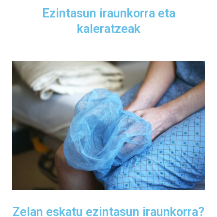
Ezintasun iraunkorra eta
kaleratzeak
Zelan eskatu ezintasun iraunkorra?