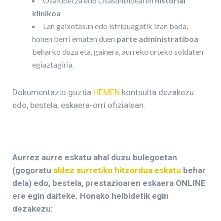
Osakidetza edo Osasunbidearen
historial
klinikoa
Lan gaixotasun edo istripuagatik izan bada,
honen berri ematen duen
parte administratiboa
beharko duzu eta, gainera, aurreko urteko soldaten
egiaztagiria.
Dokumentazio guztia
HEMEN
kontsulta dezakezu
edo, bestela, eskaera-orri ofizialean.
Aurrez aurre eskatu ahal duzu bulegoetan
(gogoratu
aldez aurretiko hitzordua eskatu
behar
dela) edo, bestela, prestazioaren eskaera ONLINE
ere egin daiteke. Honako helbidetik egin
dezakezu: