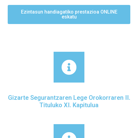
Ezintasun handiagatiko prestazioa ONLINE
eskatu
Gizarte Segurantzaren Lege Orokorraren II.
Tituluko XI. Kapitulua