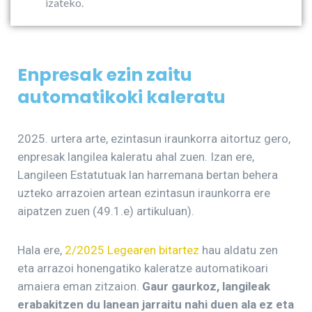
izateko.
Enpresak ezin zaitu
automatikoki kaleratu
2025. urtera arte, ezintasun iraunkorra aitortuz gero,
enpresak langilea kaleratu ahal zuen. Izan ere,
Langileen Estatutuak lan harremana bertan behera
uzteko arrazoien artean ezintasun iraunkorra ere
aipatzen zuen (49.1.e) artikuluan).
Hala ere,
2/2025 Legearen bitartez
hau aldatu zen
eta arrazoi honengatiko kaleratze automatikoari
amaiera eman zitzaion.
Gaur gaurkoz, langileak
erabakitzen du lanean jarraitu nahi duen ala ez eta