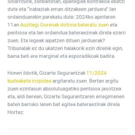
oinarriturik, zenbaitetan, epaitegiek kontrakoa ebatzi
dute eta “irabaziak eman ditzakeen jarduera” lan
ordainduarekin parekatu dute. 2024ko apirilaren
11an
Auzitegi Gorenak dotrina bateratu zuen
eta
pentsioa eta lan ordaindua bateraezinak direla ezarri
zuen. Eta legeak aipatzen dituen jarduerak?
Tribunalak ez du ukatzen halakorik ezin direnik egin,
baina beti ere marginal eta esporadikoak badira.
Honen ildotik, Gizarte Segurantzak
11/2024
kudeaketa irizpidea
argitaratu zuen. Bertan argitu
zuen ezintasun absolutuagatiko pentsioa jasotzea
eta, aldi berean, Gizarte Segurantzaren erregimenen
baten barruko lanen bat egitea bateraezinak direla.
Hortaz: