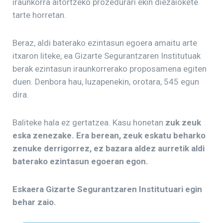
iraunkorra aitortzeko prozedurari ekin diezaiokete
tarte horretan.
Beraz, aldi baterako ezintasun egoera amaitu arte
itxaron liteke, ea Gizarte Segurantzaren Institutuak
berak ezintasun iraunkorrerako proposamena egiten
duen. Denbora hau, luzapenekin, orotara, 545 egun
dira.
Baliteke hala ez gertatzea. Kasu honetan
zuk zeuk
eska zenezake. Era berean, zeuk eskatu beharko
zenuke derrigorrez, ez bazara aldez aurretik aldi
baterako ezintasun egoeran egon.
Eskaera Gizarte Segurantzaren Institutuari egin
behar zaio.