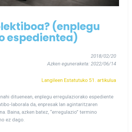
olektiboa? (enplegu
o espedi
ent
ea)
2018/02/20
Azken eguneraketa: 2022/06/14
Langileen Estatutuko 51. artikulua
u nahi dituenean, enplegu erregulaziorako espediente
tibo-laborala da, enpresak lan agintaritzaren
na. Baina, azken batez, “erregulazio” termino
no ez dago.