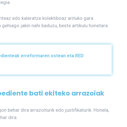
legia.
enteaz edo kaleratze kolektiboaz arituko gara
 gehiago jakin nahi baduzu, beste artikulu honetara
edienteak erreformaren ostean eta RED
ediente bati ekiteko arrazoiak
n behar dira arrazoiturik edo justifikaturik. Honela,
har dira: