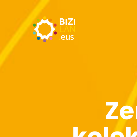
Ze
kole