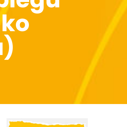
ako
a)