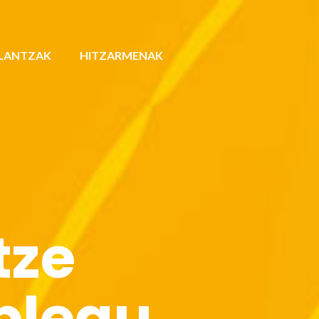
LANTZAK
HITZARMENAK
tze
plegu