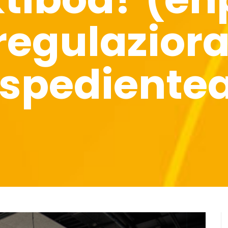
regulazior
spediente