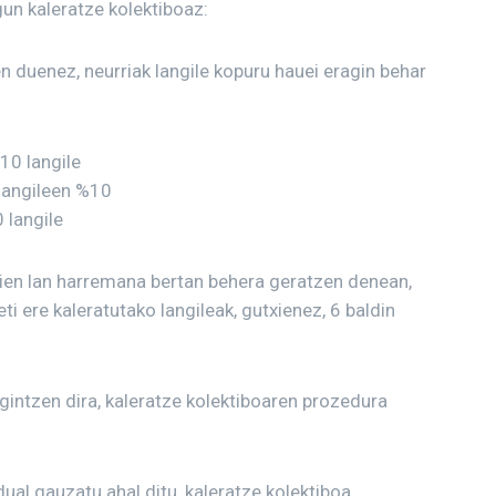
gun kaleratze kolektiboaz:
n duenez, neurriak langile kopuru hauei eragin behar
10 langile
langileen %10
 langile
tien lan harremana bertan behera geratzen denean,
ti ere kaleratutako langileak, gutxienez, 6 baldin
gintzen dira, kaleratze kolektiboaren prozedura
dual gauzatu ahal ditu, kaleratze kolektiboa