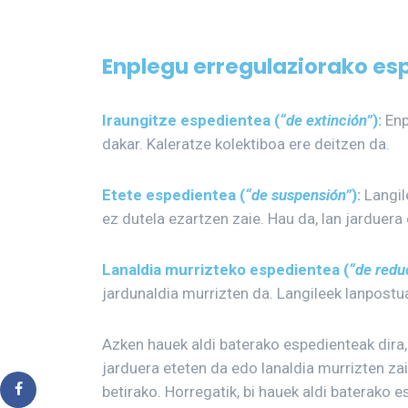
Enplegu erregulaziorako es
Iraungitze espedientea (
“de extinción”
):
Enp
dakar. Kaleratze kolektiboa ere deitzen da.
Etete espedientea (
“de suspensión”
):
Langil
ez dutela ezartzen zaie. Hau da, lan jarduera 
Lanaldia murrizteko espedientea (
“de redu
jardunaldia murrizten da. Langileek lanpostua
Azken hauek aldi baterako espedienteak dira, 
jarduera eteten da edo lanaldia murrizten za
betirako. Horregatik, bi hauek aldi baterako