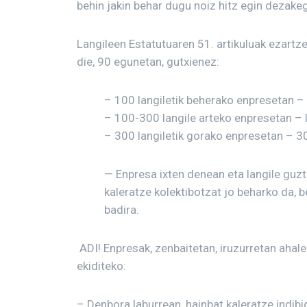
behin jakin behar dugu noiz hitz egin dezake
Langileen Estatutuaren 51. artikuluak ezartze
die, 90 egunetan, gutxienez:
– 100 langiletik beherako enpresetan – 
– 100-300 langile arteko enpresetan – 
– 300 langiletik gorako enpresetan – 30
— Enpresa ixten denean eta langile guz
kaleratze kolektibotzat jo beharko da, be
badira.
ADI! Enpresak, zenbaitetan, iruzurretan ahale
ekiditeko:
– Denbora laburrean, hainbat kaleratze indibi