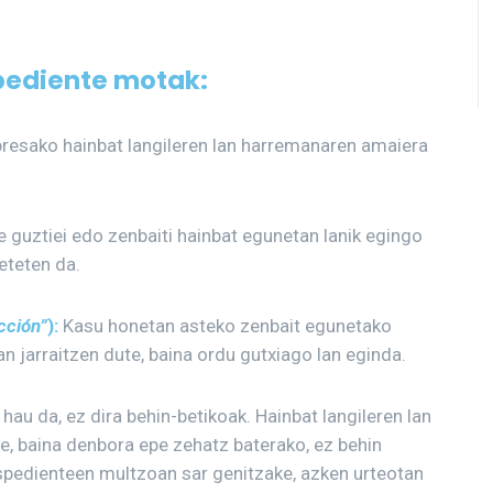
pediente motak:
resako hainbat langileren lan harremanaren amaiera
e guztiei edo zenbaiti hainbat egunetan lanik egingo
eteten da.
cción”
):
Kasu honetan asteko zenbait egunetako
n jarraitzen dute, baina ordu gutxiago lan eginda.
hau da, ez dira behin-betikoak. Hainbat langileren lan
ie, baina denbora epe zehatz baterako, ez behin
 espedienteen multzoan sar genitzake, azken urteotan