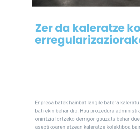
Zer da kaleratze k
erregularizaziorak
Enpresa batek hainbat langile batera kalerat
bati ekin behar dio. Hau prozedura administra
oniritzia lortzeko derrigor gauzatu behar due
aseptikoaren atzean kaleratze kolektiboa bai