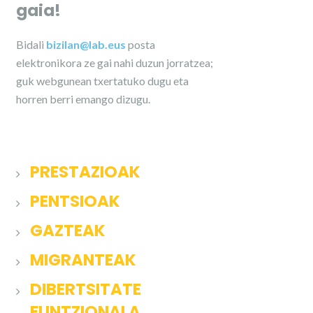
gaia!
Bidali
bizilan@lab.eus
posta
elektronikora ze gai nahi duzun jorratzea;
guk webgunean txertatuko dugu eta
horren berri emango dizugu.
PRESTAZIOAK
PENTSIOAK
GAZTEAK
MIGRANTEAK
DIBERTSITATE
FUNTZIONALA