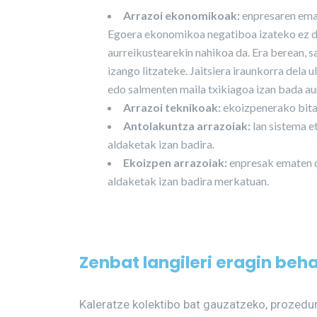
Arrazoi ekonomikoak:
enpresaren ema
Egoera ekonomikoa negatiboa izateko ez da
aurreikustearekin nahikoa da. Era berean, 
izango litzateke. Jaitsiera iraunkorra dela u
edo salmenten maila txikiagoa izan bada au
Arrazoi teknikoak:
ekoizpenerako bitar
Antolakuntza arrazoiak:
lan sistema 
aldaketak izan badira.
Ekoizpen arrazoiak:
enpresak ematen d
aldaketak izan badira merkatuan.
Zenbat langileri eragin beha
Kaleratze kolektibo bat gauzatzeko, prozedur