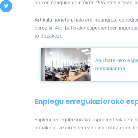
horren ezaguna egin diren
“
ERTE”en
artean, a
Artikulu honetan, hala ere, iraungitze espedi
bereziki. Aldi baterako espedienteen inguruan
jo dezakezu:
Aldi baterako esp
mekanismoa
Enplegu erregulaziorako esp
Enplegu erregulaziorako espedienteak beti ego
honako arrazoiren batean oinarrituta egon be