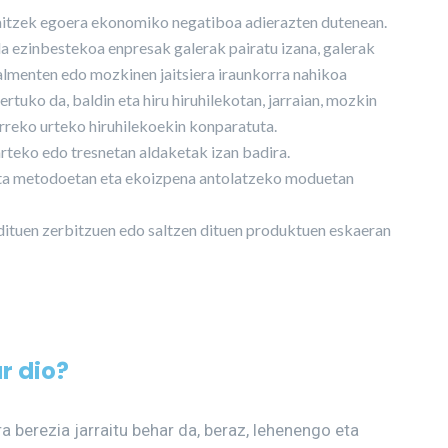
itzek egoera ekonomiko negatiboa adierazten dutenean.
 ezinbestekoa enpresak galerak pairatu izana, galerak
salmenten edo mozkinen jaitsiera iraunkorra nahikoa
lertuko da, baldin eta hiru hiruhilekotan, jarraian, mozkin
rreko urteko hiruhilekoekin konparatuta.
teko edo tresnetan aldaketak izan badira.
eta metodoetan eta ekoizpena antolatzeko moduetan
ituen zerbitzuen edo saltzen dituen produktuen eskaeran
r dio?
a berezia jarraitu behar da, beraz, lehenengo eta