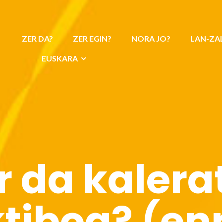
ZER DA?
ZER EGIN?
NORA JO?
LAN-ZA
EUSKARA
r da kalera
ktiboa? (en