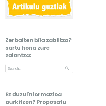
Zerbaiten bila zabiltza?
sartu hona zure
zalantza:
Ez duzu informazioa
aurkitzen? Proposatu