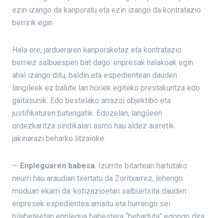
ezin izango da kanporatu eta ezin izango da kontratazio
berririk egin.
Hala ere, jardueraren kanporaketaz eta kontratazio
berriez salbuespen bat dago: enpresak halakoak egin
ahal izango ditu, baldin eta espedientean dauden
langileek ez balute lan horiek egiteko prestakuntza edo
gaitasunik. Edo bestelako arrazoi objektibo eta
justifikaturen batengatik. Edozelan, langileen
ordezkaritza sindikalari asmo hau aldez aurretik
jakinarazi beharko litzaioke.
—
Enpleguaren babesa
. Izurrite bitartean hartutako
neurri hau araudian txertatu da Zoritxarrez, lehengo
moduan ekarri da: kotizazioetan salbuetsita dauden
enpresek espedientea amaitu eta hurrengo sei
hilabeteetan enplegua babestera “behartuta” egongo dira.