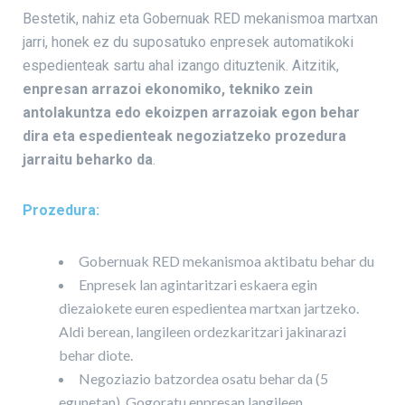
Bestetik, nahiz eta Gobernuak RED mekanismoa martxan
jarri, honek ez du suposatuko enpresek automatikoki
espedienteak sartu ahal izango dituztenik. Aitzitik,
enpresan arrazoi ekonomiko, tekniko zein
antolakuntza edo ekoizpen arrazoiak egon behar
dira eta espedienteak negoziatzeko prozedura
jarraitu beharko da
.
Prozedura:
Gobernuak RED mekanismoa aktibatu behar du
Enpresek lan agintaritzari eskaera egin
diezaiokete euren espedientea martxan jartzeko.
Aldi berean, langileen ordezkaritzari jakinarazi
behar diote.
Negoziazio batzordea osatu behar da (5
egunetan). Gogoratu enpresan langileen