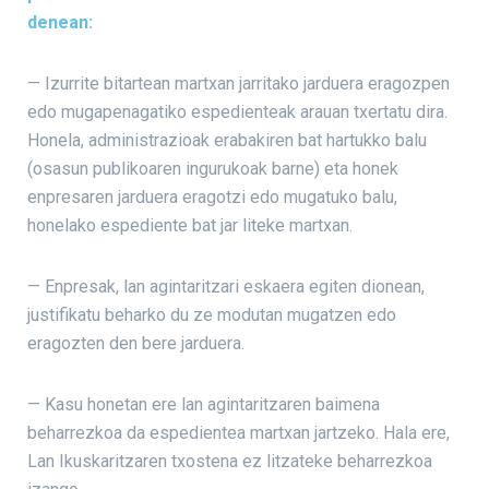
denean:
— Izurrite bitartean martxan jarritako jarduera eragozpen
edo mugapenagatiko espedienteak arauan txertatu dira.
Honela, administrazioak erabakiren bat hartukko balu
(osasun publikoaren ingurukoak barne) eta honek
enpresaren jarduera eragotzi edo mugatuko balu,
honelako espediente bat jar liteke martxan.
— Enpresak, lan agintaritzari eskaera egiten dionean,
justifikatu beharko du ze modutan mugatzen edo
eragozten den bere jarduera.
— Kasu honetan ere lan agintaritzaren baimena
beharrezkoa da espedientea martxan jartzeko. Hala ere,
Lan Ikuskaritzaren txostena ez litzateke beharrezkoa