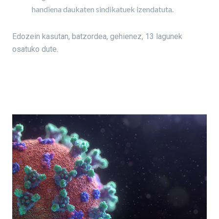
handiena daukaten sindikatuek izendatuta.
Edozein kasutan, batzordea, gehienez, 13 lagunek
osatuko dute.