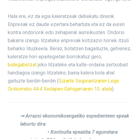
Hala ere, ez da egia kaleratzeak debekatu direnik.
Enpresak ez daude ezertara behartuta eta ez da euren
kontra ondoriorik edo zehapenik aurreikusten. Ondorio
bakarra izango litzateke enpresak kotizazio horiek itzuli
beharko lituzkeela. Beraz, botatzen bagaituzte, gehienez,
kaleratze hori epaitegietan borrokatuz gero,
bidegabetzat
joko litzateke eta kalte-ordaina zertxobait
handiagoa izango litzateke, baina kalera bota ahal
gaituzte berdin-berdin (
Gizarte Segurantzaren Lege
Orokorreko 44.4 Xedapen Gehigarriaren 10. atala
)
⇒ Arrazoi ekonomikoengatiko espedienteen epeak
laburtu dira:
• Kontsulta epealdia 7 egunetara