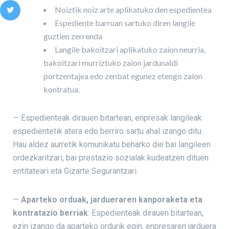
Noiztik noiz arte aplikatuko den espedientea
Espediente barruan sartuko diren langile
guztien zerrenda
Langile bakoitzari aplikatuko zaion neurria,
bakoitzari murriztuko zaion jardunaldi
portzentajea edo zenbat egunez etengo zaion
kontratua.
— Espedienteak dirauen bitartean, enpresak langileak
espedientetik atera edo berriro sartu ahal izango ditu.
Hau aldez aurretik komunikatu beharko die bai langileen
ordezkaritzari, bai prestazio sozialak kudeatzen dituen
entitateari eta Gizarte Segurantzari.
—
Aparteko orduak, jardueraren kanporaketa eta
kontratazio berriak
: Espedienteak dirauen bitartean,
ezin izango da aparteko ordurik egin, enpresaren jarduera