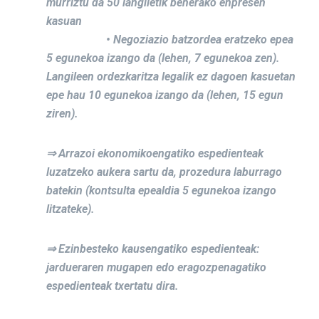
murriztu da 50 langiletik beherako enpresen
kasuan
• Negoziazio batzordea eratzeko epea
5 egunekoa izango da (lehen, 7 egunekoa zen).
Langileen ordezkaritza legalik ez dagoen kasuetan
epe hau 10 egunekoa izango da (lehen, 15 egun
ziren).
⇒ Arrazoi ekonomikoengatiko espedienteak
luzatzeko aukera sartu da, prozedura laburrago
batekin (kontsulta epealdia 5 egunekoa izango
litzateke).
⇒ Ezinbesteko kausengatiko espedienteak:
jardueraren mugapen edo eragozpenagatiko
espedienteak txertatu dira.