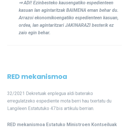
⇒ ADI! Ezinbesteko kausengatiko espedienteen
kasuan lan agintaritzak BAIMENA eman behar du.
Arrazoi ekonomikoengatiko espedienteen kasuan,
ordea, lan agintaritzari JAKINARAZI besterik ez
zaio egin behar.
RED mekanismoa
32/2021 Dekretuak enplegua aldi baterako
erregulatzeko espediente mota berri hau txertatu du
Langileen Estatutuko 47.bis artikulu berrian.
RED mekanismoa Estatuko Ministroen Kontseiluak