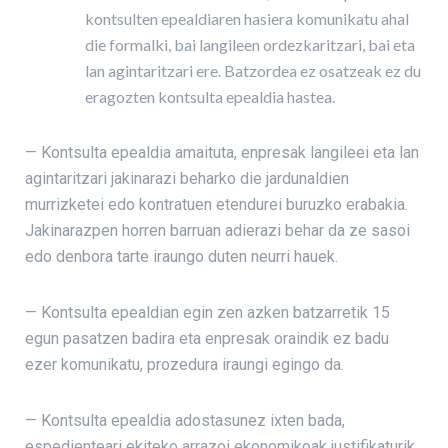
kontsulten epealdiaren hasiera komunikatu ahal
die formalki, bai langileen ordezkaritzari, bai eta
lan agintaritzari ere. Batzordea ez osatzeak ez du
eragozten kontsulta epealdia hastea.
— Kontsulta epealdia amaituta, enpresak langileei eta lan
agintaritzari jakinarazi beharko die jardunaldien
murrizketei edo kontratuen etendurei buruzko erabakia.
Jakinarazpen horren barruan adierazi behar da ze sasoi
edo denbora tarte iraungo duten neurri hauek.
— Kontsulta epealdian egin zen azken batzarretik 15
egun pasatzen badira eta enpresak oraindik ez badu
ezer komunikatu, prozedura iraungi egingo da.
— Kontsulta epealdia adostasunez ixten bada,
espedienteari ekiteko arrazoi ekonomikoak justifikaturik