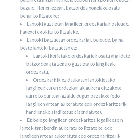
bazaio. Honen ezean, batzordea honelaxe osatu
beharko litzateke:
Lantoki guztietan langileen ordezkariak baleude,
hauexei egokituko litzaieke.
Lantoki batzuetan ordezkariak baleude, baina
beste lantoki batzuetan ez:
Lantoki horietako ordezkariek osatu ahal dute
batzordea eta zentro guztietako langileak
ordezkatu.
Ordezkaririk ez daukaten lantokietako
langileek euren ordezkariak aukera ditzakete,
aurreko puntuan azaldu dugun bezalaxe (edo
langileen artean aukeratuta edo ordezkaritzarik
handieneko sindikatuek izendatuta).
Ez balego langileen ordezkaritza legalik ezein
lantokitan: berdin aukeratuko litzateke, edo
langileen artean aukeratuta edo ordezkaritzarik