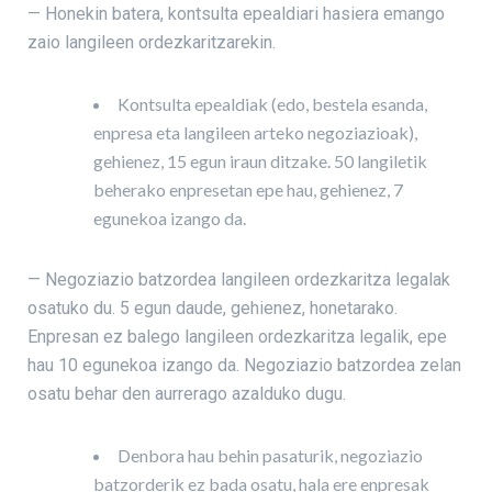
— Honekin batera, kontsulta epealdiari hasiera emango
zaio langileen ordezkaritzarekin.
Kontsulta epealdiak (edo, bestela esanda,
enpresa eta langileen arteko negoziazioak),
gehienez, 15 egun iraun ditzake. 50 langiletik
beherako enpresetan epe hau, gehienez, 7
egunekoa izango da.
— Negoziazio batzordea langileen ordezkaritza legalak
osatuko du. 5 egun daude, gehienez, honetarako.
Enpresan ez balego langileen ordezkaritza legalik, epe
hau 10 egunekoa izango da. Negoziazio batzordea zelan
osatu behar den aurrerago azalduko dugu.
Denbora hau behin pasaturik, negoziazio
batzorderik ez bada osatu, hala ere enpresak