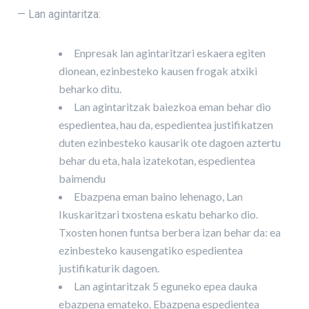
— Lan agintaritza:
Enpresak lan agintaritzari eskaera egiten
dionean, ezinbesteko kausen frogak atxiki
beharko ditu.
Lan agintaritzak baiezkoa eman behar dio
espedientea, hau da, espedientea justifikatzen
duten ezinbesteko kausarik ote dagoen aztertu
behar du eta, hala izatekotan, espedientea
baimendu
Ebazpena eman baino lehenago, Lan
Ikuskaritzari txostena eskatu beharko dio.
Txosten honen funtsa berbera izan behar da: ea
ezinbesteko kausengatiko espedientea
justifikaturik dagoen.
Lan agintaritzak 5 eguneko epea dauka
ebazpena emateko. Ebazpena espedientea