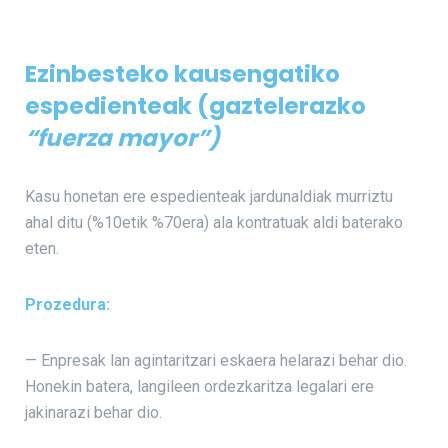
Ezinbesteko kausengatiko
espedienteak (gaztelerazko
“fuerza mayor”)
Kasu honetan ere espedienteak jardunaldiak murriztu
ahal ditu (%10etik %70era) ala kontratuak aldi baterako
eten.
Prozedura:
— Enpresak lan agintaritzari eskaera helarazi behar dio.
Honekin batera, langileen ordezkaritza legalari ere
jakinarazi behar dio.