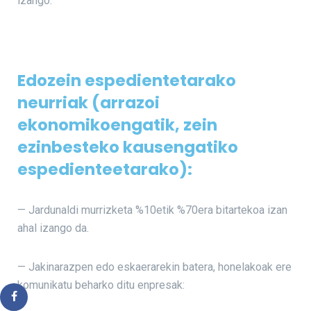
izango.
Edozein espedientetarako
neurriak (arrazoi
ekonomikoengatik, zein
ezinbesteko kausengatiko
espedienteetarako):
— Jardunaldi murrizketa %10etik %70era bitartekoa izan
ahal izango da.
— Jakinarazpen edo eskaerarekin batera, honelakoak ere
komunikatu beharko ditu enpresak: