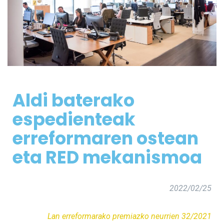
Aldi baterako
espedienteak
erreformaren ostean
eta RED mekanismoa
2022/02/25
Lan erreformarako premiazko neurrien 32/2021