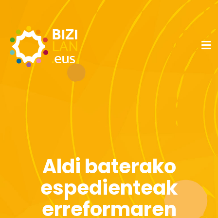
Aldi baterako
espedienteak
erreformaren