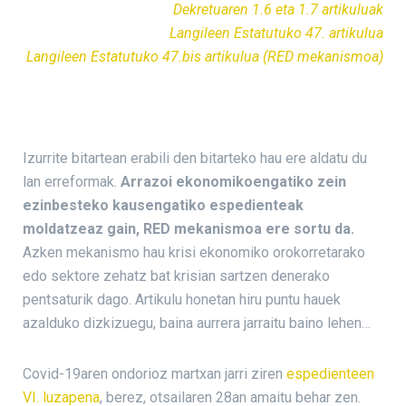
Dekretuaren 1.6 eta 1.7 artikuluak
Langileen Estatutuko 47. artikulua
Langileen Estatutuko 47.bis artikulua (RED mekanismoa)
Izurrite bitartean erabili den bitarteko hau ere aldatu du
lan erreformak.
Arrazoi ekonomikoengatiko zein
ezinbesteko kausengatiko espedienteak
moldatzeaz gain, RED mekanismoa ere sortu da.
Azken mekanismo hau krisi ekonomiko orokorretarako
edo sektore zehatz bat krisian sartzen denerako
pentsaturik dago. Artikulu honetan hiru puntu hauek
azalduko dizkizuegu, baina aurrera jarraitu baino lehen…
Covid-19aren ondorioz martxan jarri ziren
espedienteen
VI. luzapena
, berez, otsailaren 28an amaitu behar zen.