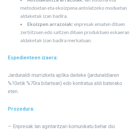
metodoetan eta ekoizpena antolatzeko moduetan
aldaketak izan badira.
Ekoizpen arrazoiak:
enpresak ematen dituen
zerbitzuen edo saltzen dituen produktuen eskaeran
aldaketak izan badira merkatuan.
Espedienteen izaera:
Jardunaldi murrizketa aplika daiteke (jardunaldiaren
%10etik %70ra bitartean) edo kontratua aldi baterako
eten.
Prozedura:
— Enpresak lan agintaritzari komunikatu behar dio.