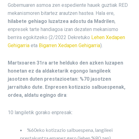
Gobernuaren asmoa zen espediente hauek guztiak RED
mekanismoren bitartez arautzen hastea. Hala ere,
hilabete gehiago luzatzea adostu da Madrilen
,
enpresek tarte handiagoa izan dezaten mekanismo
berrira egokitzeko (2/2022 Dekretuko
Lehen Xedapen
Gehigarria
eta
Bigarren Xedapen Gehigarria
).
Martxoaren 31ra arte helduko den azken luzapen
honetan ez da aldaketarik egongo langileek
jasotzen duten prestazioetan: %70 jasotzen
jarraituko dute. Enpresen kotizazio salbuespenak,
ordea, aldatu egingo dira
:
10 langiletik gorako enpresak:
%60eko kotizazio salbuespena, langileei
prestakuntza emanez gero (lehen %80 zen)