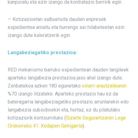
kanporatu eta ezin izango da kontratazio berririk egin.
— Kotizazioetan salbuetsita dauden enpresek
espedientea amaitu eta hurrengo sei hilabeteetan ezin
izango dute kaleratzerik egin.
Langabeziagatiko prestazioa:
RED mekanismo barruko espedientean dauden langileek
aparteko langabezia prestazioa jaso ahal izango dute.
Zenbatekoa azken 180 egunetako
oinarri arautzailearen
%70 izango litzateke. Aparteko prestazio hau ez da
bateragarria langabeziagatiko prestazio arruntarekin edo
langabezia subsidioekin eta, hortaz, ez du pilatutako
kotizaziorik kontsumituko (
Gizarte Segurantzaren Lege
Orokorreko 41. Xedapen Gehigarria
).