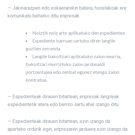
— Jakinarazpen edo eskaerarekin batera, honelakoak ere
komunikatu beharko ditu enpresak:
Noiztik noiz arte aplikatuko den espedientea
Espediente barruan sartuko diren langile
guztien zerrenda
Langile bakoitzari aplikatuko zaion neurria,
bakoitzari murriztuko zaion jardunaldi
portzentajea edo zenbat egunez etengo zaion
kontratua.
— Espedienteak dirauen bitartean, enpresak langileak
espedientetik atera edo berriro sartu ahal izango ditu.
— Espedienteak dirauen bitartean, ezin izango da
aparteko ordurik egin, enpresaren jarduera ezin izango da