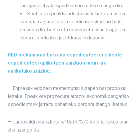
lan agintaritzak espedienteari bidea emango dio.
Kontsulta epealdia adostasunik Gabe amaitzen
bada, lan agintaritzak espediente eskaerari bide
emango dio, baldin eta dokumentazioan frogatzen
bada espedientea justifikaturik dagoela.
RED mekanismo barruko espedienteei ere beste
espedienteei aplikatzen zaizkion neurriak
aplikatuko zaizkie:
— Enpresak edozein momentutan luzapen bat proposa
lezake. Epeak eta prozedura arrazoi ekonomikoengatiko
espedienteek jarraitu beharreko berbera izango lirateke.
— Jardunaldi murrizketa %10etik %70era bitartekoa izan
ahal izango da.