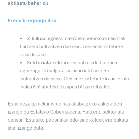
aktibatu behar d
u.
Eredu bi
egongo dira
:
Ziklikoa
: egoera makroekonomikoak neurriak
hartzera bultzatzen duenean. Gehienez, urtebete
iraun lezake.
Sektoriala
: sektoreren baten edo batzuen
egoeragatik malgutasun neurriak hartzera
bultzatzen duenean. Gehienez, urtebete iraun lezake,
baina 6 hilabeteko luzapen bi izan ditzake.
Esan bezala, mekanismo hau aktibatzeko aukera beti
izango da Estatuko Gobernuarena. Hala ere, sektoriala
denean, Estatuko patronalak edo sindikatuek ere eskatu
ahal izango dute.