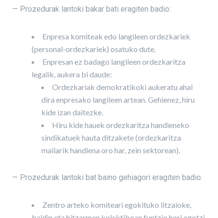
— Prozedurak lantoki bakar bati eragiten badio:
Enpresa komiteak edo langileen ordezkariek
(personal-ordezkariek) osatuko dute.
Enpresan ez badago langileen ordezkaritza
legalik, aukera bi daude:
Ordezkariak demokratikoki aukeratu ahal
dira enpresako langileen artean. Gehienez, hiru
kide izan daitezke.
Hiru kide hauek ordezkaritza handieneko
sindikatuek hauta ditzakete (ordezkaritza
mailarik handiena oro har, zein sektorean).
— Prozedurak lantoki bat baino gehiagori eragiten badio:
Zentro arteko komiteari egokituko litzaioke,
baldin eta hitzarmen kolektiboan funtzio hori egotzi