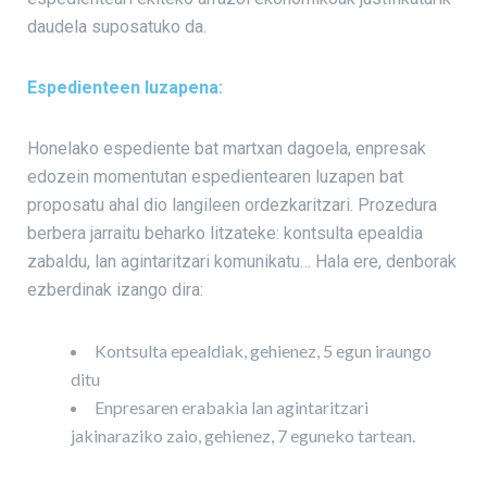
daudela suposatuko da.
Espedienteen luzapena:
Honelako espediente bat martxan dagoela, enpresak
edozein momentutan espedientearen luzapen bat
proposatu ahal dio langileen ordezkaritzari. Prozedura
berbera jarraitu beharko litzateke: kontsulta epealdia
zabaldu, lan agintaritzari komunikatu… Hala ere, denborak
ezberdinak izango dira:
Kontsulta epealdiak, gehienez, 5 egun iraungo
ditu
Enpresaren erabakia lan agintaritzari
jakinaraziko zaio, gehienez, 7 eguneko tartean.