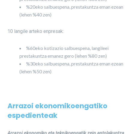
%20eko salbuespena, prestakuntza eman ezean
(lehen %40 zen)
10 langile arteko enpresak:
%60eko kotizazio salbuespena, langileei
prestakuntza emanez gero (lehen %80 zen)
%30eko salbuespena, prestakuntza eman ezean
(lehen %50 zen)
Arrazoi ekonomikoengatiko
espedienteak
Arrazoi ekonomiko eta teknikoengatik zein antolakuntza