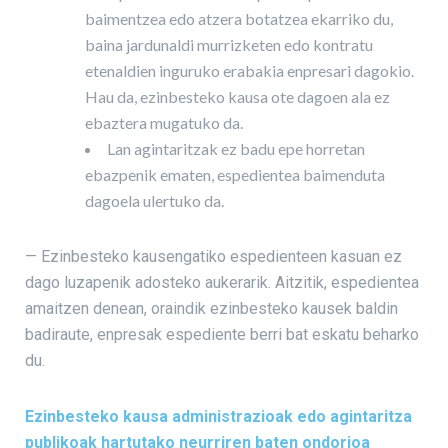
baimentzea edo atzera botatzea ekarriko du,
baina jardunaldi murrizketen edo kontratu
etenaldien inguruko erabakia enpresari dagokio.
Hau da, ezinbesteko kausa ote dagoen ala ez
ebaztera mugatuko da.
Lan agintaritzak ez badu epe horretan
ebazpenik ematen, espedientea baimenduta
dagoela ulertuko da.
— Ezinbesteko kausengatiko espedienteen kasuan ez
dago luzapenik adosteko aukerarik. Aitzitik, espedientea
amaitzen denean, oraindik ezinbesteko kausek baldin
badiraute, enpresak espediente berri bat eskatu beharko
du.
Ezinbesteko kausa administrazioak edo agintaritza
publikoak hartutako neurriren baten ondorioa