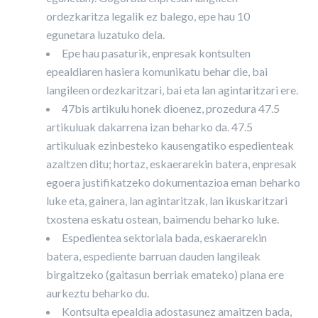
ordezkaritza legalik ez balego, epe hau 10
egunetara luzatuko dela.
Epe hau pasaturik, enpresak kontsulten
epealdiaren hasiera komunikatu behar die, bai
langileen ordezkaritzari, bai eta lan agintaritzari ere.
47bis artikulu honek dioenez, prozedura 47.5
artikuluak dakarrena izan beharko da. 47.5
artikuluak ezinbesteko kausengatiko espedienteak
azaltzen ditu; hortaz, eskaerarekin batera, enpresak
egoera justifikatzeko dokumentazioa eman beharko
luke eta, gainera, lan agintaritzak, lan ikuskaritzari
txostena eskatu ostean, baimendu beharko luke.
Espedientea sektoriala bada, eskaerarekin
batera, espediente barruan dauden langileak
birgaitzeko (gaitasun berriak emateko) plana ere
aurkeztu beharko du.
Kontsulta epealdia adostasunez amaitzen bada,