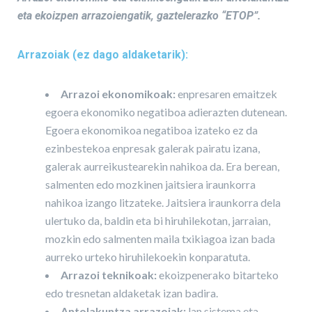
eta ekoizpen arrazoiengatik, gaztelerazko “ETOP”.
Arrazoiak (ez dago aldaketarik):
Arrazoi ekonomikoak:
enpresaren emaitzek
egoera ekonomiko negatiboa adierazten dutenean.
Egoera ekonomikoa negatiboa izateko ez da
ezinbestekoa enpresak galerak pairatu izana,
galerak aurreikustearekin nahikoa da. Era berean,
salmenten edo mozkinen jaitsiera iraunkorra
nahikoa izango litzateke. Jaitsiera iraunkorra dela
ulertuko da, baldin eta bi hiruhilekotan, jarraian,
mozkin edo salmenten maila txikiagoa izan bada
aurreko urteko hiruhilekoekin konparatuta.
Arrazoi teknikoak:
ekoizpenerako bitarteko
edo tresnetan aldaketak izan badira.
Antolakuntza arrazoiak:
lan sistema eta