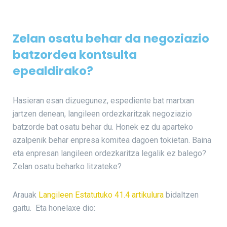
Zelan osatu behar da negoziazio
batzordea kontsulta
epealdirako?
Hasieran esan dizuegunez, espediente bat martxan
jartzen denean, langileen ordezkaritzak negoziazio
batzorde bat osatu behar du. Honek ez du aparteko
azalpenik behar enpresa komitea dagoen tokietan. Baina
eta enpresan langileen ordezkaritza legalik ez balego?
Zelan osatu beharko litzateke?
Arauak
Langileen Estatutuko 41.4 artikulura
bidaltzen
gaitu. Eta honelaxe dio: