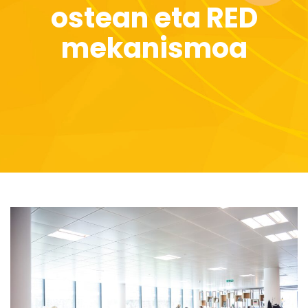
ostean eta RED
mekanismoa