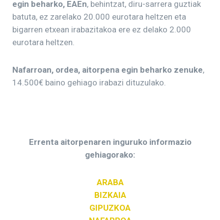
egin beharko, EAEn
, behintzat, diru-sarrera guztiak
batuta, ez zarelako 20.000 eurotara heltzen eta
bigarren etxean irabazitakoa ere ez delako 2.000
eurotara heltzen.
Nafarroan, ordea, aitorpena egin beharko zenuke
,
14.500€ baino gehiago irabazi dituzulako.
Errenta aitorpenaren inguruko informazio
gehiagorako:
ARABA
BIZKAIA
GIPUZKOA