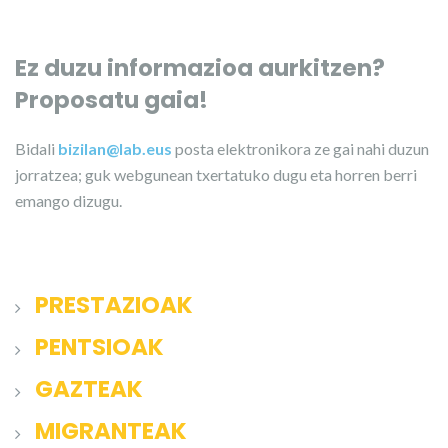
Ez duzu informazioa aurkitzen?
Proposatu gaia!
Bidali
bizilan@lab.eus
posta elektronikora ze gai nahi duzun
jorratzea; guk webgunean txertatuko dugu eta horren berri
emango dizugu.
PRESTAZIOAK
PENTSIOAK
GAZTEAK
MIGRANTEAK