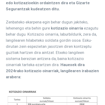
edo kotizazioekin ordaintzen dira eta Gizarte
Segurantzak kudeatzen ditu.
Zenbateko ekarpena egin behar dugun jakiteko,
lehenengo eta behin gure
kotizazio oinarria
ezagutu
behar dugu. Kotizazio oinarria, laburbildurik, zera da,
langilearen hilabeteko soldata gordin osoa. Esku-
dirutan zein espezietan jasotzen diren kontzeptu
guztiak hartzen dira aintzat. Etxeko langileen
sistema berezian antzera da, baina kotizazio
oinarriak tarteka ezartzen dira.
Hauexek dira
2024rako kotizazio oinarriak, langilearen irabazien
arabera: