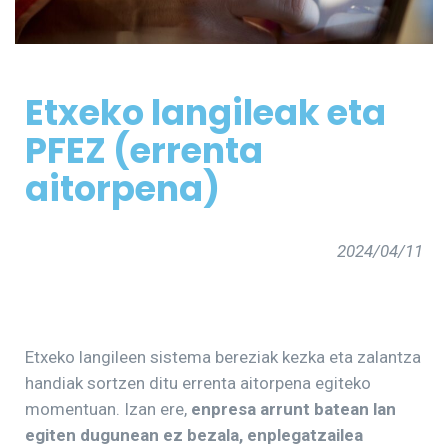
Etxeko langileak eta
PFEZ (errenta
aitorpena)
2024/04/11
Etxeko langileen sistema bereziak kezka eta zalantza
handiak sortzen ditu errenta aitorpena egiteko
momentuan. Izan ere,
enpresa arrunt batean lan
egiten dugunean ez bezala, enplegatzailea