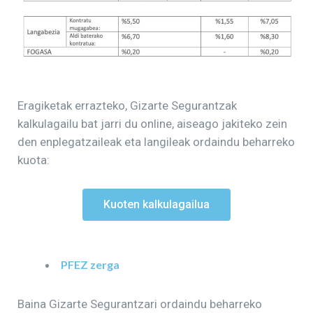
Eragiketak errazteko, Gizarte Segurantzak
kalkulagailu bat jarri du online, aiseago jakiteko zein
den enplegatzaileak eta langileak ordaindu beharreko
kuota:
Kuoten kalkulagailua
PFEZ zerga
Baina Gizarte Segurantzari ordaindu beharreko