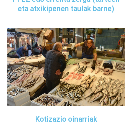
eta atxikipenen taulak barne)
Kotizazio oinarriak