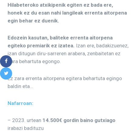
Hilabeteroko atxikipenik egiten ez bada ere,
honek ez du esan nahi langileak errenta aitorpena
egin behar ez duenik.
Edozein kasutan, baliteke errenta aitorpena
egiteko premiarik ez izatea.
Izan ere, badakizuenez,
izan ditugun diru-sarreren arabera, zenbaitetan ez
gara behartuta egongo.
Ez zara errenta aitorpena egitera behartuta egingo
baldin eta…
Nafarroan:
– 2023. urtean
14.500€ gordin baino gutxiago
irabazi badituzu