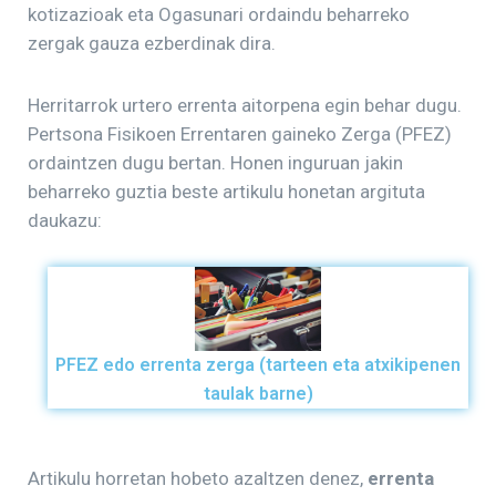
kotizazioak eta Ogasunari ordaindu beharreko
zergak gauza ezberdinak dira.
Herritarrok urtero errenta aitorpena egin behar dugu.
Pertsona Fisikoen Errentaren gaineko Zerga (PFEZ)
ordaintzen dugu bertan. Honen inguruan jakin
beharreko guztia beste artikulu honetan argituta
daukazu:
PFEZ edo errenta zerga (tarteen eta atxikipenen
taulak barne)
Artikulu horretan hobeto azaltzen denez,
errenta