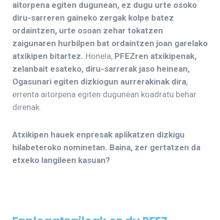
aitorpena egiten dugunean, ez dugu urte osoko
diru-sarreren gaineko zergak kolpe batez
ordaintzen, urte osoan zehar tokatzen
zaigunaren hurbilpen bat ordaintzen joan garelako
atxikipen bitartez.
Honela,
PFEZren atxikipenak,
zelanbait esateko, diru-sarrerak jaso heinean,
Ogasunari egiten dizkiogun aurrerakinak dira
,
errenta aitorpena egiten dugunean koadratu behar
direnak.
Atxikipen hauek enpresak aplikatzen dizkigu
hilabeteroko nominetan. Baina, zer gertatzen da
etxeko langileen kasuan?