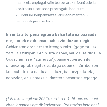
(nahiz eta enplegatzaile berberarekin izan) edo lan
kontratua luzatu edo prorrogatu badizute.
Pentsio konpentsatzailerik edo mantenu-
pentsiorik jaso baduzu
Errenta aitorpena egitera behartuta ez bazaude
ere, honek ez du esan nahi ezin duzunik egin.
Gehienetan ordaintzera irtengo zaizu (gogoratu ez
zaizula atxikipenik egin urte osoan, hau da, ez diozula
Ogasunari ezer “aurreratu”), baina egoerak mila
direnez, aproba egitea ez dago soberan. Zirriborroa
kontsultatu eta osatu ahal duzu, badaezpada, eta,
edozelan, ez zinateke aurkeztera behartuta egongo.
(* Etxeko langileak 2022ko urriaren 1etik aurrera hasi
ziren langabeziagatik kotizatzen. Prestazioa jaso ahal