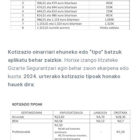
Kotizazio oinarriari ehuneko edo “tipo” batzuk
aplikatu behar zaizkie.
Horixe izango litzateke
Gizarte Segurantzari egin behar zaion ekarpena edo
kuota.
2024. urterako kotizazio tipoak honako
hauek dira: