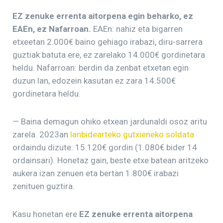
EZ zenuke errenta aitorpena egin beharko, ez
EAEn, ez Nafarroan.
EAEn: nahiz eta bigarren
etxeetan 2.000€ baino gehiago irabazi, diru-sarrera
guztiak batuta ere, ez zarelako 14.000€ gordinetara
heldu. Nafarroan: berdin da zenbat etxetan egin
duzun lan, edozein kasutan ez zara 14.500€
gordinetara heldu.
— Baina demagun ohiko etxean jardunaldi osoz aritu
zarela. 2023an
lanbidearteko gutxieneko soldata
ordaindu dizute: 15.120€ gordin (1.080€ bider 14
ordainsari). Honetaz gain, beste etxe batean aritzeko
aukera izan zenuen eta bertan 1.800€ irabazi
zenituen guztira.
Kasu honetan ere
EZ zenuke errenta aitorpena