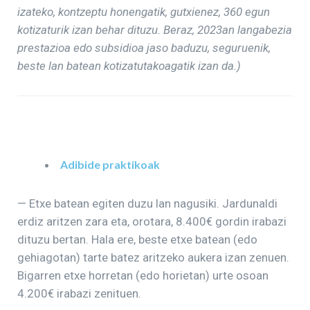
izateko, kontzeptu honengatik, gutxienez, 360 egun
kotizaturik izan behar dituzu. Beraz, 2023an langabezia
prestazioa edo subsidioa jaso baduzu, seguruenik,
beste lan batean kotizatutakoagatik izan da.)
Adibide praktikoak
— Etxe batean egiten duzu lan nagusiki. Jardunaldi
erdiz aritzen zara eta, orotara, 8.400€ gordin irabazi
dituzu bertan. Hala ere, beste etxe batean (edo
gehiagotan) tarte batez aritzeko aukera izan zenuen.
Bigarren etxe horretan (edo horietan) urte osoan
4.200€ irabazi zenituen.