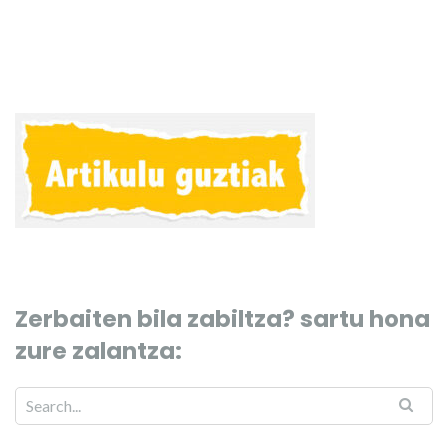
Zerbaiten bila zabiltza? sartu hona
zure zalantza: