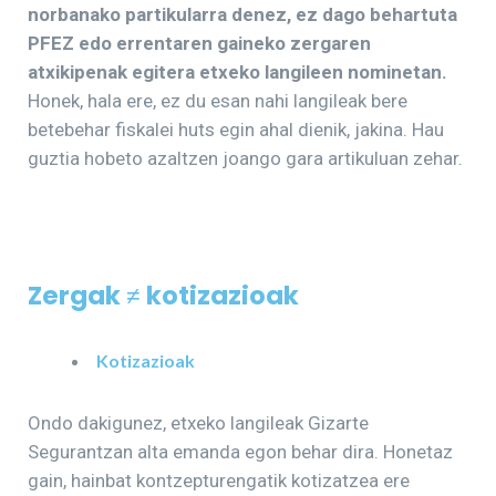
norbanako partikularra denez, ez dago behartuta
PFEZ edo errentaren gaineko zergaren
atxikipenak egitera etxeko langileen nominetan.
Honek, hala ere, ez du esan nahi langileak bere
betebehar fiskalei huts egin ahal dienik, jakina. Hau
guztia hobeto azaltzen joango gara artikuluan zehar.
Zergak
≠
kotizazioak
Kotizazioak
Ondo dakigunez, etxeko langileak Gizarte
Segurantzan alta emanda egon behar dira. Honetaz
gain, hainbat kontzepturengatik kotizatzea ere