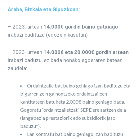
Araba, Bizkaia eta Gipuzkoan:
– 2023. urtean
14.000€ gordin baino gutxiago
irabazi badituzu (edozein kasutan)
– 2023. urtean
14.000€ eta 20.000€ gordin artean
irabazi baduzu, ez bada honako egoeraren batean
zaudela:
Ordaintzaile bat baino gehiago izan badituzu eta
bigarren zein gainontzeko ordaintzaileen
kantitateen batuketa 2.000€ baino gehiago bada.
Gogoratu “ordaintzailetzat” SEPE ere sartzen dela
(langabezia prestaziorik edo subsidiorik jaso
baduzu*).
Lan kontratu bat baino gehiago izan badituzu