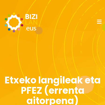
Etxeko langileak eta
PFEZ (errenta
aitorpena)