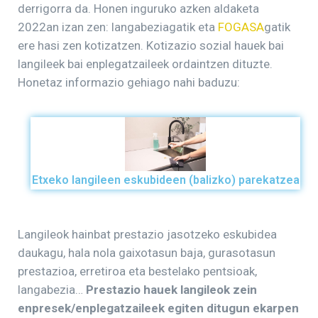
derrigorra da. Honen inguruko azken aldaketa
2022an izan zen: langabeziagatik eta
FOGASA
gatik
ere hasi zen kotizatzen. Kotizazio sozial hauek bai
langileek bai enplegatzaileek ordaintzen dituzte.
Honetaz informazio gehiago nahi baduzu:
Etxeko langileen eskubideen (balizko) parekatzea
Langileok hainbat prestazio jasotzeko eskubidea
daukagu, hala nola gaixotasun baja, gurasotasun
prestazioa, erretiroa eta bestelako pentsioak,
langabezia…
Prestazio hauek langileok zein
enpresek/enplegatzaileek egiten ditugun ekarpen