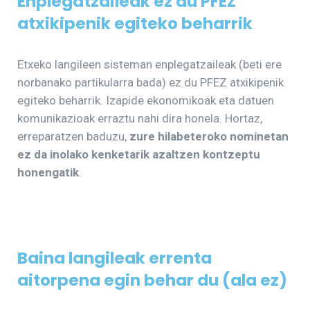
Enplegatzaileak ez du PFEZ
atxikipenik egiteko beharrik
Etxeko langileen sisteman enplegatzaileak (beti ere
norbanako partikularra bada) ez du PFEZ atxikipenik
egiteko beharrik. Izapide ekonomikoak eta datuen
komunikazioak erraztu nahi dira honela. Hortaz,
erreparatzen baduzu,
zure hilabeteroko nominetan
ez da inolako kenketarik azaltzen kontzeptu
honengatik
.
Baina langileak errenta
aitorpena egin behar du (ala ez)