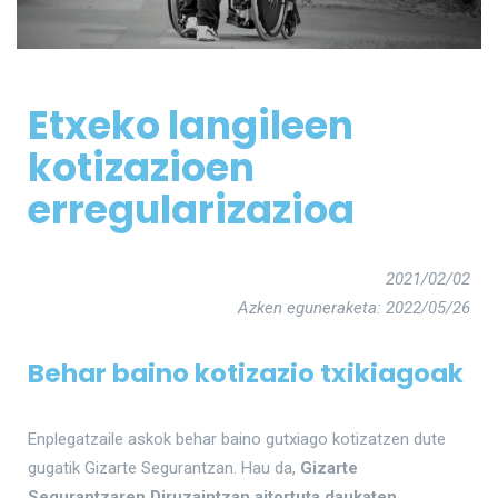
Etxeko langileen
kotizazioen
erregularizazioa
2021/02/02
Azken eguneraketa: 2022/05/26
Behar baino kotizazio txikiagoak
Enplegatzaile askok behar baino gutxiago kotizatzen dute
gugatik Gizarte Segurantzan. Hau da,
Gizarte
Segurantzaren Diruzaintzan aitortuta daukaten