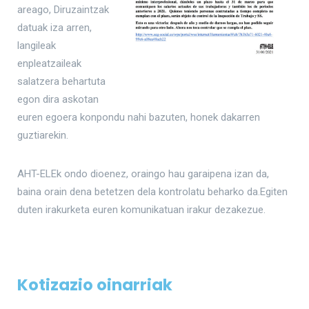
areago, Diruzaintzak
datuak iza arren,
langileak
enpleatzaileak
salatzera behartuta
egon dira askotan
euren egoera konpondu nahi bazuten, honek dakarren
guztiarekin.
AHT-ELEk ondo dioenez, oraingo hau garaipena izan da,
baina orain dena betetzen dela kontrolatu beharko da.Egiten
duten irakurketa euren komunikatuan irakur dezakezue.
Kotizazio oinarriak