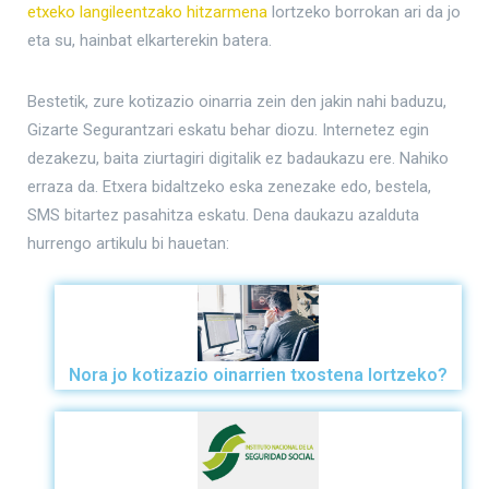
etxeko langileentzako hitzarmena
lortzeko borrokan ari da jo
eta su, hainbat elkarterekin batera.
Bestetik, zure kotizazio oinarria zein den jakin nahi baduzu,
Gizarte Segurantzari eskatu behar diozu. Internetez egin
dezakezu, baita ziurtagiri digitalik ez badaukazu ere. Nahiko
erraza da. Etxera bidaltzeko eska zenezake edo, bestela,
SMS bitartez pasahitza eskatu. Dena daukazu azalduta
hurrengo artikulu bi hauetan:
Nora jo kotizazio oinarrien txostena lortzeko?