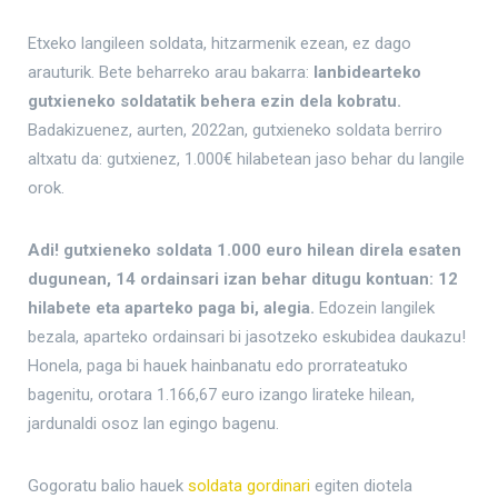
Etxeko langileen soldata, hitzarmenik ezean, ez dago
arauturik. Bete beharreko arau bakarra:
lanbidearteko
gutxieneko soldatatik behera ezin dela kobratu.
Badakizuenez, aurten, 2022an, gutxieneko soldata berriro
altxatu da: gutxienez, 1.000€ hilabetean jaso behar du langile
orok.
Adi! gutxieneko soldata 1.000 euro hilean direla esaten
dugunean, 14 ordainsari izan behar ditugu kontuan: 12
hilabete eta aparteko paga bi, alegia.
Edozein langilek
bezala, aparteko ordainsari bi jasotzeko eskubidea daukazu!
Honela, paga bi hauek hainbanatu edo prorrateatuko
bagenitu, orotara 1.166,67 euro izango lirateke hilean,
jardunaldi osoz lan egingo bagenu.
Gogoratu balio hauek
soldata gordinari
egiten diotela