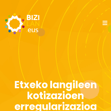
Etxeko langileen
kotizazioen
erregularizazioa