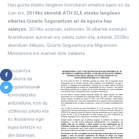
Hau guztia etxeko langileen borrokaren emaitza baino ez da.
Izan ere,
2019ko ekinetik ATH-ELE etxeko langileen
elkartea Gizarte Segurantzan ari da egoera hau
salatzen.
2019ko azaroan, sektoreko 30 elkartek estatuko
Arartekoaren aurreran ere salatu zuten eta, azkenik, 2020ko
abenduan Inklusio, Gizarte Segurantza eta Migrazioen
Ministeriora ere eraman dute salaketa.
Diruzaintza
Orokorra da
irregulartasunak
kontrolatzeko
arduraduna, ezin du
utzikeriaz jokatu eta
ez ikusiarena egin
legea betetze ez
den bitartean,