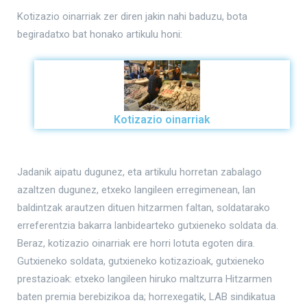
Kotizazio oinarriak zer diren jakin nahi baduzu, bota
begiradatxo bat honako artikulu honi:
Kotizazio oinarriak
Jadanik aipatu dugunez, eta artikulu horretan zabalago
azaltzen dugunez, etxeko langileen erregimenean, lan
baldintzak arautzen dituen hitzarmen faltan, soldatarako
erreferentzia bakarra lanbidearteko gutxieneko soldata da.
Beraz, kotizazio oinarriak ere horri lotuta egoten dira.
Gutxieneko soldata, gutxieneko kotizazioak, gutxieneko
prestazioak: etxeko langileen hiruko maltzurra Hitzarmen
baten premia berebizikoa da; horrexegatik, LAB sindikatua