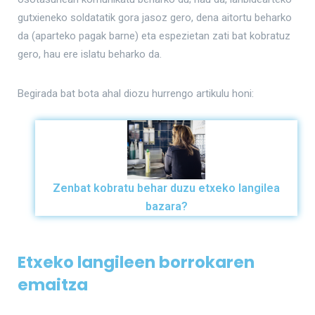
gutxieneko soldatatik gora jasoz gero, dena aitortu beharko
da (aparteko pagak barne) eta espezietan zati bat kobratuz
gero, hau ere islatu beharko da.
Begirada bat bota ahal diozu hurrengo artikulu honi:
Zenbat kobratu behar duzu etxeko langilea
bazara?
Etxeko langileen borrokaren
emaitza