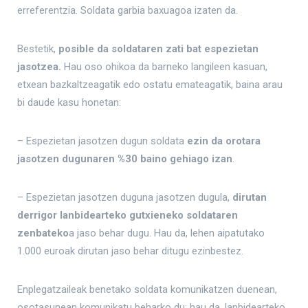
erreferentzia. Soldata garbia baxuagoa izaten da.
Bestetik,
posible da soldataren zati bat espezietan
jasotzea.
Hau oso ohikoa da barneko langileen kasuan,
etxean bazkaltzeagatik edo ostatu emateagatik, baina arau
bi daude kasu honetan:
– Espezietan jasotzen dugun soldata
ezin da orotara
jasotzen dugunaren %30 baino gehiago izan
.
– Espezietan jasotzen duguna jasotzen dugula,
dirutan
derrigor lanbidearteko gutxieneko soldataren
zenbateko
a jaso behar dugu. Hau da, lehen aipatutako
1.000 euroak dirutan jaso behar ditugu ezinbestez.
Enplegatzaileak benetako soldata komunikatzen duenean,
osotasunean komunikatu beharko du; hau da, lanbidearteko