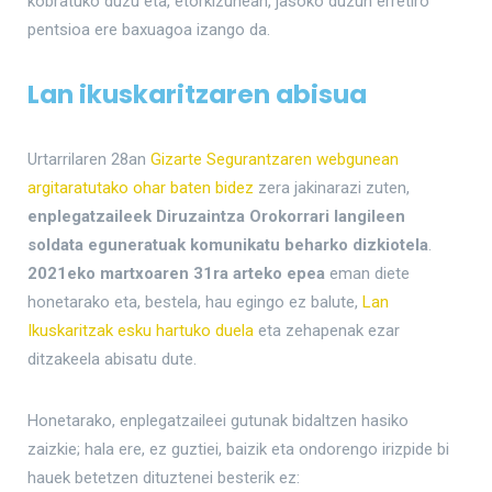
kobratuko duzu eta, etorkizunean, jasoko duzun erretiro
pentsioa ere baxuagoa izango da.
Lan ikuskaritzaren abisua
Urtarrilaren 28an
Gizarte Segurantzaren webgunean
argitaratutako ohar baten bidez
zera jakinarazi zuten,
enplegatzaileek Diruzaintza Orokorrari langileen
soldata eguneratuak komunikatu beharko dizkiotela
.
2021eko martxoaren 31ra arteko epea
eman diete
honetarako eta, bestela, hau egingo ez balute,
Lan
Ikuskaritzak esku hartuko duela
eta zehapenak ezar
ditzakeela abisatu dute.
Honetarako, enplegatzaileei gutunak bidaltzen hasiko
zaizkie; hala ere, ez guztiei, baizik eta ondorengo irizpide bi
hauek betetzen dituztenei besterik ez: