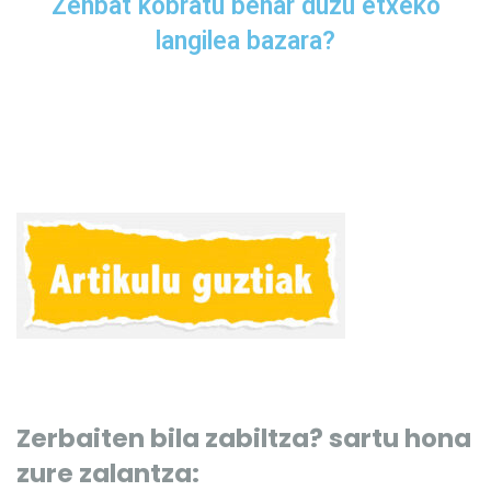
Zenbat kobratu behar duzu etxeko
langilea bazara?
Zerbaiten bila zabiltza? sartu hona
zure zalantza: