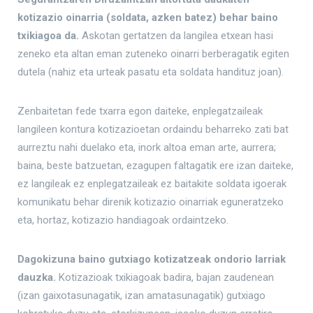
kotizazio oinarria (soldata, azken batez) behar baino
txikiagoa da.
Askotan gertatzen da langilea etxean hasi
zeneko eta altan eman zuteneko oinarri berberagatik egiten
dutela (nahiz eta urteak pasatu eta soldata handituz joan).
Zenbaitetan fede txarra egon daiteke, enplegatzaileak
langileen kontura kotizazioetan ordaindu beharreko zati bat
aurreztu nahi duelako eta, inork altoa eman arte, aurrera;
baina, beste batzuetan, ezagupen faltagatik ere izan daiteke,
ez langileak ez enplegatzaileak ez baitakite soldata igoerak
komunikatu behar direnik kotizazio oinarriak eguneratzeko
eta, hortaz, kotizazio handiagoak ordaintzeko.
Dagokizuna baino gutxiago kotizatzeak ondorio larriak
dauzka.
Kotizazioak txikiagoak badira, bajan zaudenean
(izan gaixotasunagatik, izan amatasunagatik) gutxiago