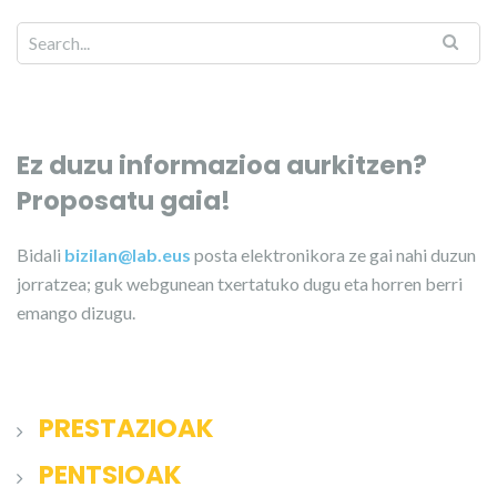
Ez duzu informazioa aurkitzen?
Proposatu gaia!
Bidali
bizilan@lab.eus
posta elektronikora ze gai nahi duzun
jorratzea; guk webgunean txertatuko dugu eta horren berri
emango dizugu.
PRESTAZIOAK
PENTSIOAK