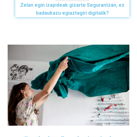
Zelan egin izapideak gizarte Segurantzan, ez
badaukazu egiaztagiri digitalik?