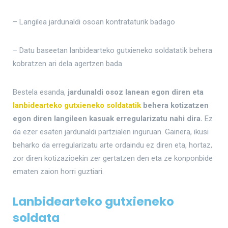
– Langilea jardunaldi osoan kontrataturik badago
– Datu baseetan lanbidearteko gutxieneko soldatatik behera
kobratzen ari dela agertzen bada
Bestela esanda,
jardunaldi osoz lanean egon diren eta
lanbidearteko gutxieneko soldatatik
behera kotizatzen
egon diren langileen kasuak erregularizatu nahi dira.
Ez
da ezer esaten jardunaldi partzialen inguruan. Gainera, ikusi
beharko da erregularizatu arte ordaindu ez diren eta, hortaz,
zor diren kotizazioekin zer gertatzen den eta ze konponbide
ematen zaion horri guztiari.
Lanbidearteko gutxieneko
soldata