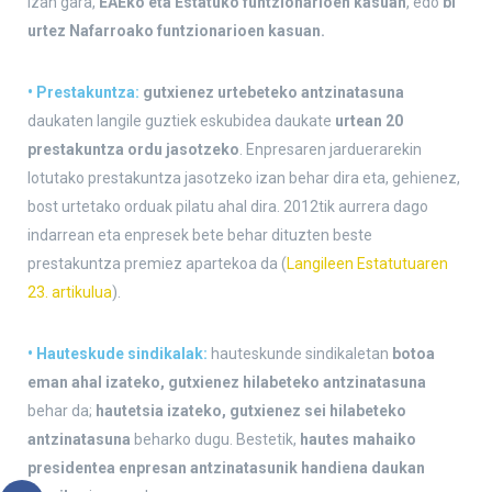
izan gara,
EAEko eta Estatuko funtzionarioen kasuan
, edo
bi
urtez
Nafarroako funtzionarioen kasuan.
• Prestakuntza:
gutxienez urtebeteko antzinatasuna
daukaten langile guztiek eskubidea daukate
urtean 20
prestakuntza ordu jasotzeko
. Enpresaren jarduerarekin
lotutako prestakuntza jasotzeko izan behar dira eta, gehienez,
bost urtetako orduak pilatu ahal dira. 2012tik aurrera dago
indarrean eta enpresek bete behar dituzten beste
prestakuntza premiez apartekoa da (
Langileen Estatutuaren
23. artikulua
).
• Hauteskude sindikalak:
hauteskunde sindikaletan
botoa
eman ahal izateko, gutxienez hilabeteko antzinatasuna
behar da;
hautetsia izateko, gutxienez sei hilabeteko
antzinatasuna
beharko dugu. Bestetik,
hautes mahaiko
presidentea enpresan antzinatasunik handiena daukan