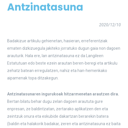
Antzinatasuna
2020/12/10
Badakizue artikulu gehienetan, hasieran, erreferentziak
ematen dizkizuegula jakiteko jorratuko dugun gaia non dagoen
arauturik. Hala ere, lan antzinatasuna ez da Langileen
Estatutuan edo beste ezein arautan beren-beregi eta artikulu
zehatz batean erregulatzen, nahiz eta han-hemenkako
aipamenak topa ditzakegun.
Antzinatasunaren ingurukoak hitzarmenetan arautzen dira.
Bertan bilatu behar dugu zelan dagoen araututa gure
enpresan, ze baldintzatan, zertarako aplikatzen den eta
zeintzuk onura eta eskubide dakartzan berarekin batera
(baldin eta halakorik badakar, zeren eta antzinatasuna ez baita