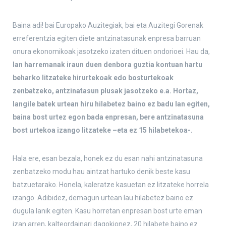
Baina adi! bai Europako Auzitegiak, bai eta Auzitegi Gorenak
erreferentzia egiten diete antzinatasunak enpresa barruan
onura ekonomikoak jasotzeko izaten dituen ondorioei. Hau da,
lan harremanak iraun duen denbora guztia kontuan hartu
beharko litzateke hirurtekoak edo bosturtekoak
zenbatzeko, antzinatasun plusak jasotzeko e.a. Hortaz,
langile batek urtean hiru hilabetez baino ez badu lan egiten,
baina bost urtez egon bada enpresan, bere antzinatasuna
bost urtekoa izango litzateke –eta ez 15 hilabetekoa-.
Hala ere, esan bezala, honek ez du esan nahi antzinatasuna
zenbatzeko modu hau aintzat hartuko denik beste kasu
batzuetarako. Honela, kaleratze kasuetan ez litzateke horrela
izango. Adibidez, demagun urtean lau hilabetez baino ez
dugula lanik egiten. Kasu horretan enpresan bost urte eman
izan arren, kalteordainari dagokionez, 20 hilabete baino ez