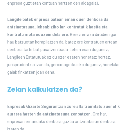
enpresa guztietan kontuan hartzen den aldagaia).
Langile batek enpresa batean eman duen denbora da
antzinatasuna, lehenbiziko lan kontratutik hasita eta
kontratu mota edozein dela ere.
Berez erraza dirudien gai
hau batzuetan korapilatzen da, batez ere kontratuen artean
denbora tarte bat pasatzen bada. Lehen esan dugunez,
Langileen Estatutuak ez du ezer esaten honetaz; hortaz,
jurisprudentzia izan da, geroxeago ikusiko dugunez, honelako
gaiak finkatzen joan dena.
Zelan kalkulatzen da?
Enpresak Gizarte Segurantzan zure alta tramitatu zuenetik
aurrera hasten da antzinatasuna zenbatzen.
Oro har,
enpresan emandako denbora guztia antzinatasun denbora
izaten da.