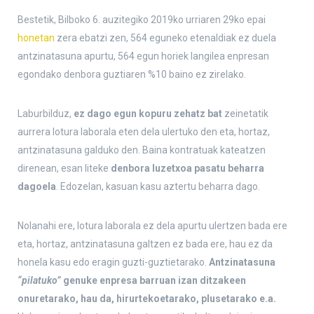
Bestetik, Bilboko 6. auzitegiko 2019ko urriaren 29ko epai
honetan
zera ebatzi zen, 564 eguneko etenaldiak ez duela
antzinatasuna apurtu, 564 egun horiek langilea enpresan
egondako denbora guztiaren %10 baino ez zirelako.
Laburbilduz,
ez dago egun kopuru zehatz bat
zeinetatik
aurrera lotura laborala eten dela ulertuko den eta, hortaz,
antzinatasuna galduko den. Baina kontratuak kateatzen
direnean, esan liteke
denbora luzetxoa pasatu beharra
dagoela
. Edozelan, kasuan kasu aztertu beharra dago.
Nolanahi ere, lotura laborala ez dela apurtu ulertzen bada ere
eta, hortaz, antzinatasuna galtzen ez bada ere, hau ez da
honela kasu edo eragin guzti-guztietarako.
Antzinatasuna
“pilatuko”
genuke enpresa barruan izan ditzakeen
onuretarako, hau da, hirurtekoetarako, plusetarako e.a.