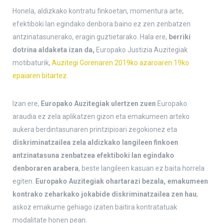
Honela, aldizkako kontratu finkoetan, momentura arte,
efektiboki lan egindako denbora baino ez zen zenbatzen
antzinatasunerako, eragin guztietarako. Hala ere,
berriki
dotrina aldaketa izan da,
Europako Justizia Auzitegiak
motibaturik,
Auzitegi Gorenaren 2019ko azaroaren 19ko
epaiaren bitartez
.
Izan ere,
Europako Auzitegiak ulertzen zuen
Europako
araudia ez zela aplikatzen gizon eta emakumeen arteko
aukera berdintasunaren printzipioari zegokionez eta
diskriminatzailea zela aldizkako langileen finkoen
antzinatasuna zenbatzea efektiboki lan egindako
denboraren arabera
, beste langileen kasuan ez baita horrela
egiten.
Europako Auzitegiak ohartarazi bezala, emakumeen
kontrako zeharkako jokabide diskriminatzailea zen hau
,
askoz emakume gehiago izaten baitira kontratatuak
modalitate honen pean.