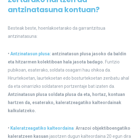
antzinatasuna kontuan?
Besteak beste, hoenlakoetarako da garrantzitsua
antzinatasuna:
•
Antzinatasun plusa:
antzinatasun plusa jasoko da baldin
eta hitzarmen kolektiboan hala jasota badago.
Funtzio
pubikoan, esaterako, soldata osagarri hau ohikoa da.
Hirurtekoetan, laurtekoetan edo bosturtekoetan zenbatu ahal
da eta oinarrizko soldataren portzentaje bat izaten da.
Antzinatasun plusa soldata plusa da eta, hortaz, kontuan
hartzen da, esaterako, kaleratzeagatiko kalteordainak
kalkulatzeko.
•
Kaleratzeagatiko kalteordaina
:
Arrazoi objektiboengatiko
kaleratzeen kasuan
jasotzen dugun kalteordaina 20 egun dira