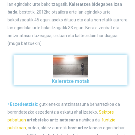
lan egindako urte bakoitzagatik.
Kaleratzea bidegabea izan
bada
, bestetik, 2012ko otsailera arte lan egindako urte
bakoitzagatik 45 egun jasoko ditugu eta data horretatik aurrera
lan egindako urte bakoitzagatik 33 egun. Beraz, zenbat eta
antzinatasun luzeagoa, orduan eta kalteordain handiagoa
(muga batzuekin).
Kaleratze motak
• Eszedentziak:
gutxieneko antzinatasuna beharrezkoa da
borondatezko eszedentzia eskatu ahal izateko.
Sektore
pribatuan
urtebeteko antzinatasuna
nahikoa da;
funtzio
publikoan
, ordea, aldez aurretik
bost urtez
lanean egon behar