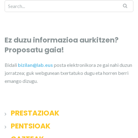
Ez duzu informazioa aurkitzen?
Proposatu gaia!
Bidali
bizilan@lab.eus
posta elektronikora ze gai nahi duzun
jorratzea; guk webgunean txertatuko dugu eta horren berri
emango dizugu.
PRESTAZIOAK
PENTSIOAK