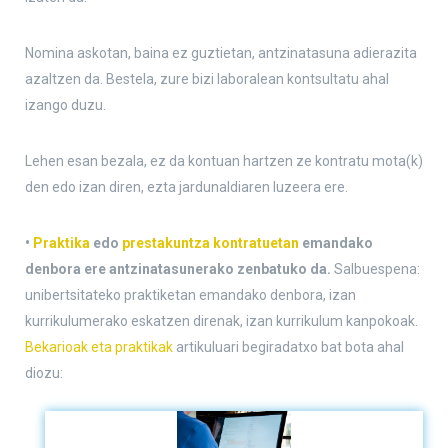
Nomina askotan, baina ez guztietan, antzinatasuna adierazita
azaltzen da. Bestela, zure bizi laboralean kontsultatu ahal
izango duzu.
Lehen esan bezala, ez da kontuan hartzen ze kontratu mota(k)
den edo izan diren, ezta jardunaldiaren luzeera ere.
•
Praktika
edo
prestakuntza kontratuetan
emandako
denbora ere antzinatasunerako zenbatuko da.
Salbuespena:
unibertsitateko praktiketan emandako denbora, izan
kurrikulumerako eskatzen direnak, izan kurrikulum kanpokoak.
Bekarioak eta praktikak
artikuluari begiradatxo bat bota ahal
diozu: