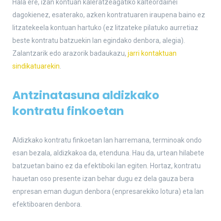
Hala ere, izan kontuan kaleratzeagatiko kalteordainei
dagokienez, esaterako, azken kontratuaren iraupena baino ez
litzatekeela kontuan hartuko (ez litzateke pilatuko aurretiaz
beste kontratu batzuekin lan egindako denbora, alegia).
Zalantzarik edo arazorik badaukazu,
jarri kontaktuan
sindikatuarekin
.
Antzinatasuna aldizkako
kontratu finkoetan
Aldizkako kontratu finkoetan lan harremana, terminoak ondo
esan bezala, aldizkakoa da, etenduna. Hau da, urtean hilabete
batzuetan baino ez da efektiboki lan egiten. Hortaz, kontratu
hauetan oso presente izan behar dugu ez dela gauza bera
enpresan eman dugun denbora (enpresarekiko lotura) eta lan
efektiboaren denbora.