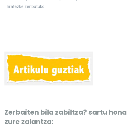
liratezke zenbatuko.
Zerbaiten bila zabiltza? sartu hona
zure zalantza: