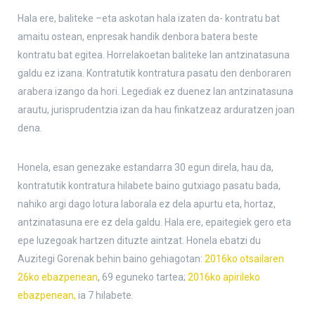
Hala ere, baliteke –eta askotan hala izaten da- kontratu bat
amaitu ostean, enpresak handik denbora batera beste
kontratu bat egitea. Horrelakoetan baliteke lan antzinatasuna
galdu ez izana. Kontratutik kontratura pasatu den denboraren
arabera izango da hori. Legediak ez duenez lan antzinatasuna
arautu, jurisprudentzia izan da hau finkatzeaz arduratzen joan
dena.
Honela, esan genezake estandarra 30 egun direla, hau da,
kontratutik kontratura hilabete baino gutxiago pasatu bada,
nahiko argi dago lotura laborala ez dela apurtu eta, hortaz,
antzinatasuna ere ez dela galdu. Hala ere, epaitegiek gero eta
epe luzegoak hartzen dituzte aintzat. Honela ebatzi du
Auzitegi Gorenak behin baino gehiagotan:
2016ko otsailaren
26ko ebazpenean
, 69 eguneko tartea;
2016ko apirileko
ebazpenean,
ia 7 hilabete.