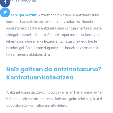
langilea
izango da.
• Beste gai batzuk:
hitzarmenaren arabera antzinatasuna
kontuan har daiteke beste kontu batzuetarako. Honela,
igoeretarako baliteke antzinatasuna kontuan hartzea, beste
aldagai batzuekin batera. Bestetik, opor sasoia aukeratzeko
lehentasuna ere marka lezake antzinatasunak edo beste
hainbat gai. Baina esan dugunez, gai hauek hitzarmenetik
hitzarmenera aldatzen dira.
Noiz galtzen da antzinatasuna?
Kontratuen kateatzea
Antzinatasuna galtzeko modu bakarra lan harremana bertan
behera gelditzea da, enpresak kaleratu gaituzelako, guk utzi
dugulako edo kontratua amaitu delako.