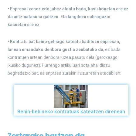
• Enpresa izenez edo jabez aldatu bada, kasu honetan ere ez
da antzinatasuna galtzen. Eta langileen subrogazio
kasuetan ere ez.
• Kontratu bat baino gehiago kateatu badituzu enpresan,
lanean emandako denbora guztia zenbatuko da
, ez bada
kontratuen artean denbora luzea pasatu dela (geroxeago
ikusiko dugunez). Hurrengo artikuluari bota ahal diozu
begiradatxo bat, ea enpresa zurekin iruzurretan otedabilen:
Behin-behineko kontratuak kateatzen direnean
Zertarako hartzen da