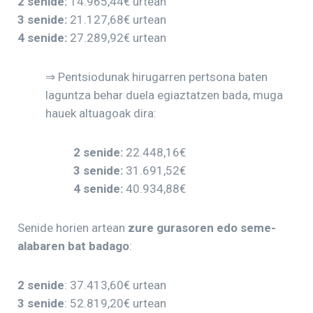
2 senide:
14.965,44€ urtean
3 senide:
21.127,68€ urtean
4 senide:
27.289,92€ urtean
⇒ Pentsiodunak hirugarren pertsona baten
laguntza behar duela egiaztatzen bada, muga
hauek altuagoak dira:
2 senide:
22.448,16€
3 senide:
31.691,52€
4 senide:
40.934,88€
Senide horien artean
zure gurasoren edo seme-
alabaren bat badago
:
2 senide
: 37.413,60€ urtean
3 senide
: 52.819,20€ urtean