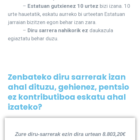
–
Estatuan gutxienez 10 urtez
bizi izana. 10
urte hauetatik, eskatu aurreko bi urteetan Estatuan
jarraian bizitzen egon behar izan zara.
–
Diru sarrera nahikorik ez
daukazula
egiaztatu behar duzu.
Zenbateko diru sarrerak izan
ahal dituzu, gehienez, pentsio
ez kontributiboa eskatu ahal
izateko?
Zure diru-sarrerak ezin dira urtean 8.803,20€