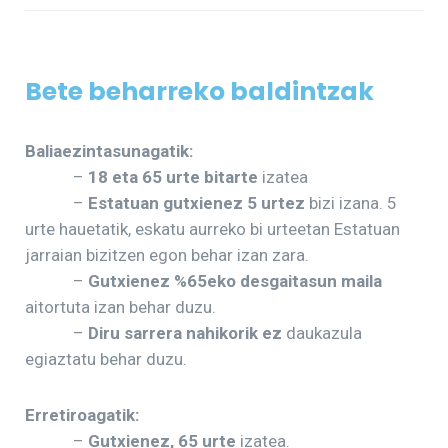
Bete beharreko baldintzak
Baliaezintasunagatik:
–
18 eta 65 urte bitarte
izatea
–
Estatuan gutxienez 5 urtez
bizi izana. 5
urte hauetatik, eskatu aurreko bi urteetan Estatuan
jarraian bizitzen egon behar izan zara.
–
Gutxienez %65eko desgaitasun maila
aitortuta izan behar duzu.
–
Diru sarrera nahikorik ez
daukazula
egiaztatu behar duzu.
Erretiroagatik:
–
Gutxienez, 65 urte
izatea.