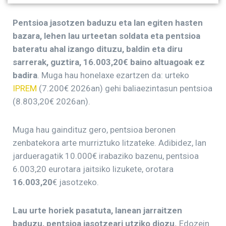
Pentsioa jasotzen baduzu eta lan egiten hasten
bazara, lehen lau urteetan soldata eta pentsioa
bateratu ahal izango dituzu, baldin eta diru
sarrerak, guztira, 1
6.003,20€ baino altuagoak ez
badira
. Muga hau honelaxe ezartzen da: urteko
IPREM
(7.200€ 2026an) gehi baliaezintasun pentsioa
(8.803,20€ 2026an).
Muga hau gaindituz gero, pentsioa beronen
zenbatekora arte murriztuko litzateke. Adibidez, lan
jardueragatik 10.000€ irabaziko bazenu, pentsioa
6.003,20 eurotara jaitsiko lizukete, orotara
1
6.003,20
€ jasotzeko.
Lau urte horiek pasatuta, lanean jarraitzen
baduzu, pentsioa jasotzeari utziko diozu.
Edozein