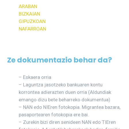
ARABAN
BIZKAIAN
GIPUZKOAN
NAFARROAN
Ze dokumentazio behar da?
– Eskaera orria
– Laguntza jasotzeko bankuaren kontu
korrontea adierazten duen orria (Aldundiak
emango dizu bete beharreko dokumentua)
– NAN edo NIEren fotokopia. Migrantea bazara,
pasaportearen fotokopia ere bai.
– Zurekin bizi diren senideen NAN edo TIEren