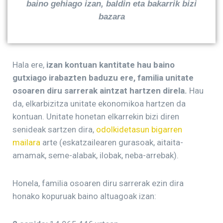
baino gehiago izan, baldin eta bakarrik bizi
bazara
Hala ere,
izan kontuan kantitate hau baino
gutxiago irabazten baduzu ere, familia unitate
osoaren diru sarrerak aintzat hartzen direla.
Hau
da, elkarbizitza unitate ekonomikoa hartzen da
kontuan. Unitate honetan elkarrekin bizi diren
senideak sartzen dira,
odolkidetasun bigarren
mailara
arte (eskatzailearen gurasoak, aitaita-
amamak, seme-alabak, ilobak, neba-arrebak).
Honela, familia osoaren diru sarrerak ezin dira
honako kopuruak baino altuagoak izan: