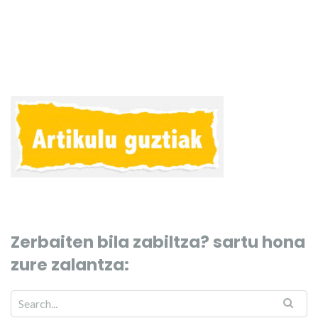
Zerbaiten bila zabiltza? sartu hona
zure zalantza: