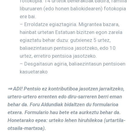
fotokopia. 14 urtetik beherakoak badira, familia
liburuaren (edo honen baliokidearen) fotokopia
ere bai.
– Erroldatze egiaztagiria. Migrantea bazara,
hainbat urtetan Estatuan bizitzen egon zarela
egiaztatu behar duzu: gutxienez 5 urtez,
baliaezintasun pentsioa jasotzeko, edo 10
urtez, erretiro pentsioa jasotzeko.
– Desgaitasun agiria, baliaezintasun pentsioen
kasuetarako
⇒ ADI! Pentsio ez kontributiboa jasotzen jarraitzeko,
urtero-urtero errenten edo diru-sarreren berri eman
behar da. Foru Aldundiak bidaltzen du formularioa
etxera. Formulario hau bete eta aurkeztu behar da.
Honetarako epea: urteko lehen hiruhilekoa (urtartila-
otsaila-martxoa).