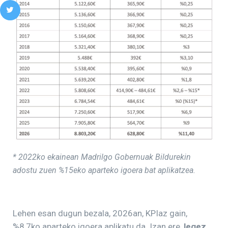
* 2022ko ekainean Madrilgo Gobernuak Bildurekin
adostu zuen %15eko aparteko igoera bat aplikatzea.
Lehen esan dugun bezala, 2026an, KPIaz gain,
%8,7ko aparteko igoera aplikatu da. Izan ere,
legez