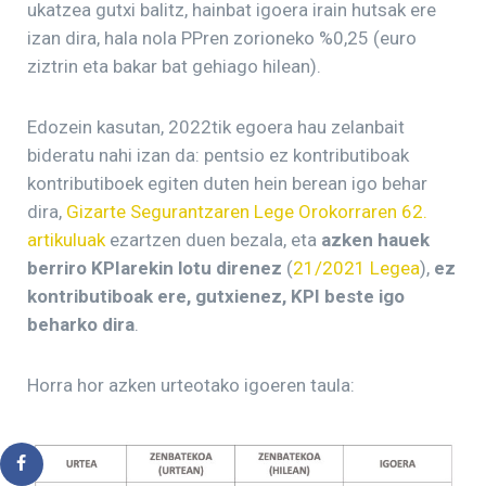
ukatzea gutxi balitz, hainbat igoera irain hutsak ere
izan dira, hala nola PPren zorioneko %0,25 (euro
ziztrin eta bakar bat gehiago hilean).
Edozein kasutan, 2022tik egoera hau zelanbait
bideratu nahi izan da: pentsio ez kontributiboak
kontributiboek egiten duten hein berean igo behar
dira,
Gizarte Segurantzaren Lege Orokorraren 62.
artikuluak
ezartzen duen bezala, eta
azken hauek
berriro KPIarekin lotu direnez
(
21/2021 Legea
),
ez
kontributiboak ere, gutxienez, KPI beste igo
beharko dira
.
Horra hor azken urteotako igoeren taula: