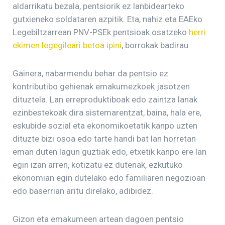
aldarrikatu bezala, pentsiorik ez lanbidearteko
gutxieneko soldataren azpitik. Eta, nahiz eta EAEko
Legebiltzarrean PNV-PSEk pentsioak osatzeko
herri
ekimen legegileari betoa ipini
, borrokak badirau.
Gainera, nabarmendu behar da pentsio ez
kontributibo gehienak emakumezkoek jasotzen
dituztela. Lan erreproduktiboak edo zaintza lanak
ezinbestekoak dira sistemarentzat, baina, hala ere,
eskubide sozial eta ekonomikoetatik kanpo uzten
dituzte bizi osoa edo tarte handi bat lan horretan
eman duten lagun guztiak edo, etxetik kanpo ere lan
egin izan arren, kotizatu ez dutenak, ezkutuko
ekonomian egin dutelako edo familiaren negozioan
edo baserrian aritu direlako, adibidez.
Gizon eta emakumeen artean dagoen pentsio