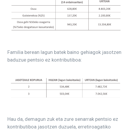
Familia berean lagun batek baino gehiagok jasotzen
baduzue pentsio ez kontributiboa:
Hau da, demagun zuk eta zure senarrak pentsio ez
kontributiboa jasotzen duzuela, erretiroagatiko