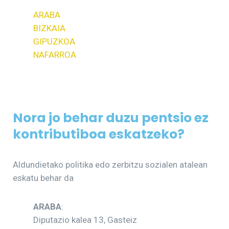
ARABA
BIZKAIA
GIPUZKOA
NAFARROA
Nora jo behar duzu pentsio ez
kontributiboa eskatzeko?
Aldundietako politika edo zerbitzu sozialen atalean
eskatu behar da
ARABA
:
Diputazio kalea 13, Gasteiz