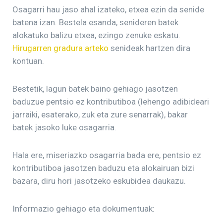
Osagarri hau jaso ahal izateko, etxea ezin da senide
batena izan. Bestela esanda, senideren batek
alokatuko balizu etxea, ezingo zenuke eskatu.
Hirugarren gradura arteko
senideak hartzen dira
kontuan.
Bestetik, lagun batek baino gehiago jasotzen
baduzue pentsio ez kontributiboa (lehengo adibideari
jarraiki, esaterako, zuk eta zure senarrak), bakar
batek jasoko luke osagarria.
Hala ere, miseriazko osagarria bada ere, pentsio ez
kontributiboa jasotzen baduzu eta alokairuan bizi
bazara, diru hori jasotzeko eskubidea daukazu.
Informazio gehiago eta dokumentuak: