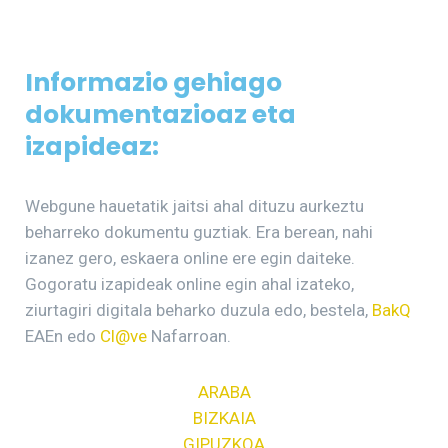
Informazio gehiago
dokumentazioaz eta
izapideaz:
Webgune hauetatik jaitsi ahal dituzu aurkeztu
beharreko dokumentu guztiak. Era berean, nahi
izanez gero, eskaera online ere egin daiteke.
Gogoratu izapideak online egin ahal izateko,
ziurtagiri digitala beharko duzula edo, bestela,
BakQ
EAEn edo
Cl@ve
Nafarroan.
ARABA
BIZKAIA
GIPUZKOA