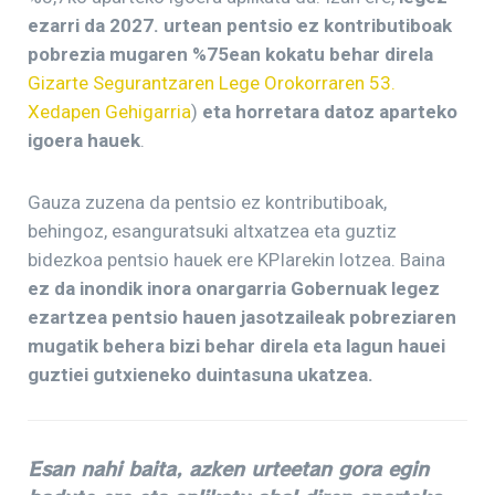
ezarri da 2027. urtean pentsio ez kontributiboak
pobrezia mugaren %75ean kokatu behar direla
Gizarte Segurantzaren Lege Orokorraren 53.
Xedapen Gehigarria
)
eta horretara datoz aparteko
igoera hauek
.
Gauza zuzena da pentsio ez kontributiboak,
behingoz, esanguratsuki altxatzea eta guztiz
bidezkoa pentsio hauek ere KPIarekin lotzea. Baina
ez da inondik inora onargarria Gobernuak legez
ezartzea pentsio hauen jasotzaileak pobreziaren
mugatik behera bizi behar direla eta lagun hauei
guztiei gutxieneko duintasuna ukatzea.
Esan nahi baita, azken urteetan gora egin