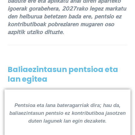
badute ere eta aplikatu ahal diren aparteko
igoerak gorabehera, 2027rako legez markatu
den helburua betetzen bada ere, pentsio ez
kontributiboak pobreziaren mugaren oso
azpitik utziko dituzte
.
Baliaezintasun pentsioa eta
lan egitea
Pentsioa eta lana bateragarriak dira; hau da,
baliaezintasun pentsio ez kontributiboa jasotzen
duten lagunek lan egin dezakete.