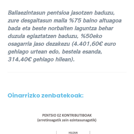
Baliaezintasun pentsioa jasotzen baduzu,
zure desgaitasun maila %75 baino altuagoa
bada eta beste norbaiten laguntza behar
duzula egiaztatzen baduzu, %50eko
osagarria jaso dezakezu (4.401,60€ euro
gehiago urtean edo, bestela esanda,
314,40€ gehiago hilean).
Oinarrizko zenbatekoak: