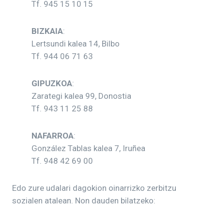
Tf. 945 15 10 15
BIZKAIA
:
Lertsundi kalea 14, Bilbo
Tf. 944 06 71 63
GIPUZKOA
:
Zarategi kalea 99, Donostia
Tf. 943 11 25 88
NAFARROA
:
González Tablas kalea 7, Iruñea
Tf. 948 42 69 00
Edo zure udalari dagokion oinarrizko zerbitzu
sozialen atalean. Non dauden bilatzeko: