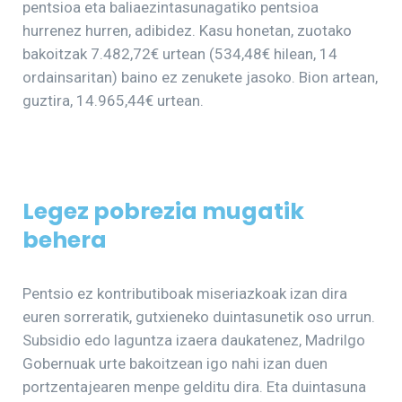
pentsioa eta baliaezintasunagatiko pentsioa
hurrenez hurren, adibidez. Kasu honetan, zuotako
bakoitzak 7.482,72€ urtean (534,48€ hilean, 14
ordainsaritan) baino ez zenukete jasoko. Bion artean,
guztira, 14.965,44€ urtean.
Legez pobrezia mugatik
behera
Pentsio ez kontributiboak miseriazkoak izan dira
euren sorreratik, gutxieneko duintasunetik oso urrun.
Subsidio edo laguntza izaera daukatenez, Madrilgo
Gobernuak urte bakoitzean igo nahi izan duen
portzentajearen menpe gelditu dira. Eta duintasuna