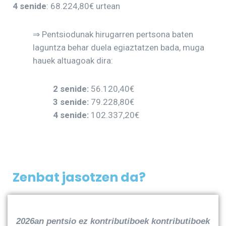
4 senide
: 68.224,80€ urtean
⇒ Pentsiodunak hirugarren pertsona baten
laguntza behar duela egiaztatzen bada, muga
hauek altuagoak dira:
2 senide:
56.120,40€
3 senide:
79.228,80€
4 senide:
102.337,20€
Zenbat jasotzen da?
202
6an pentsio ez kontributiboek kontributiboek