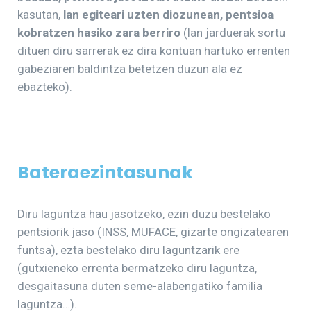
kasutan,
lan egiteari uzten diozunean, pentsioa
kobratzen hasiko zara berriro
(lan jarduerak sortu
dituen diru sarrerak ez dira kontuan hartuko errenten
gabeziaren baldintza betetzen duzun ala ez
ebazteko).
Bateraezintasunak
Diru laguntza hau jasotzeko, ezin duzu bestelako
pentsiorik jaso (INSS, MUFACE, gizarte ongizatearen
funtsa), ezta bestelako diru laguntzarik ere
(gutxieneko errenta bermatzeko diru laguntza,
desgaitasuna duten seme-alabengatiko familia
laguntza…).