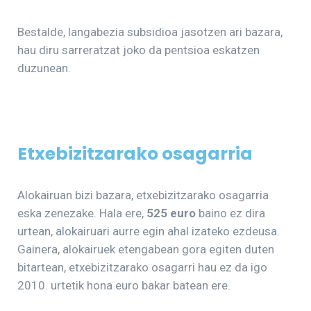
Bestalde, langabezia subsidioa jasotzen ari bazara,
hau diru sarreratzat joko da pentsioa eskatzen
duzunean.
Etxebizitzarako osagarria
Alokairuan bizi bazara, etxebizitzarako osagarria
eska zenezake. Hala ere,
525 euro
baino ez dira
urtean, alokairuari aurre egin ahal izateko ezdeusa.
Gainera, alokairuek etengabean gora egiten duten
bitartean, etxebizitzarako osagarri hau ez da igo
2010. urtetik hona euro bakar batean ere.