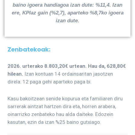
baino igoera handiagoa izan dute:
%
11,4. Izan
ere, KPIaz gain (%2,
7), aparteko %
8,7ko igoera
izan dute.
Zenbatekoak:
202
6. urterako 8.803,20€ urtean. Hau da,
628,80€
hilean.
Izan kontuan 14 ordainsaritan jasotzen
direla: 12 paga gehi aparteko paga bi.
Kasu bakoitzean senide kopurua eta familiaren diru
sarrerak aintzat hartzen dira eta, horren arabera,
oinarrizko zenbateko hau alda daiteke. Edozein
kasutan, ezin da izan %25 baino gutxiago.