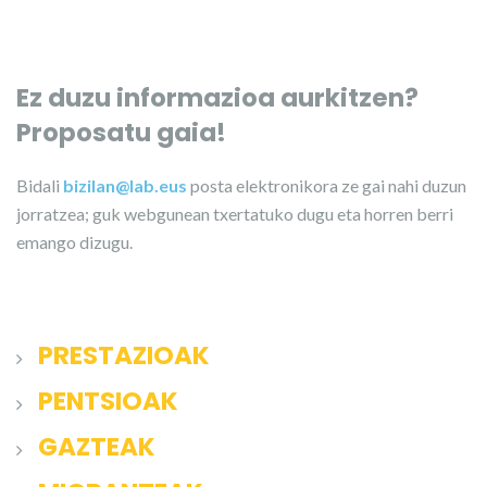
Ez duzu informazioa aurkitzen?
Proposatu gaia!
Bidali
bizilan@lab.eus
posta elektronikora ze gai nahi duzun
jorratzea; guk webgunean txertatuko dugu eta horren berri
emango dizugu.
PRESTAZIOAK
PENTSIOAK
GAZTEAK