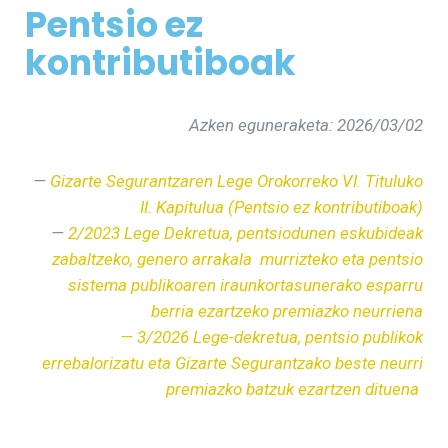
Pentsio ez
kontributiboak
Azken eguneraketa: 2026/03/02
—
Gizarte Segurantzaren Lege Orokorreko VI. Tituluko
II. Kapitulua (Pentsio ez kontributiboak)
—
2/2023 Lege Dekretua, pentsiodunen eskubideak
zabaltzeko, genero arrakala murrizteko eta pentsio
sistema publikoaren iraunkortasunerako esparru
berria ezartzeko premiazko neurriena
— 3/2026 Lege-dekretua, pentsio publikok
errebalorizatu eta Gizarte Segurantzako beste neurri
premiazko batzuk ezartzen dituena