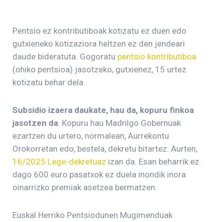
Pentsio ez kontributiboak kotizatu ez duen edo
gutxieneko kotizaziora heltzen ez den jendeari
daude bideratuta. Gogoratu
pentsio kontributiboa
(ohiko pentsioa) jasotzeko, gutxienez, 15 urtez
kotizatu behar dela.
Subsidio izaera daukate, hau da, kopuru finkoa
jasotzen da
. Kopuru hau Madrilgo Gobernuak
ezartzen du urtero, normalean, Aurrekontu
Orokorretan edo, bestela, dekretu bitartez. Aurten,
16/2025 Lege-dekretuaz
izan da. Esan beharrik ez
dago 600 euro pasatxok ez duela inondik inora
oinarrizko premiak asetzea bermatzen.
Euskal Herriko Pentsiodunen Mugimenduak